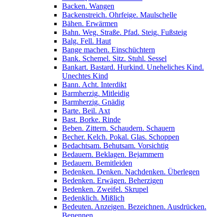
Backen. Wangen
Backenstreich. Ohrfeige. Maulschelle
Bähen. Erwärmen
Bahn. Weg. Straße. Pfad. Steig. Fußsteig
Balg. Fell. Haut
Bange machen. Einschüchtern
Bank. Schemel. Sitz. Stuhl. Sessel
Bankart. Bastard. Hurkind. Uneheliches Kind.
Unechtes Kind
Bann. Acht. Interdikt
Barmherzig. Mitleidig
Barmherzig. Gnädig
Barte. Beil. Axt
Bast. Borke. Rinde
Beben. Zittern. Schaudern. Schauern
Becher. Kelch. Pokal. Glas. Schoppen
Bedachtsam. Behutsam. Vorsichtig
Bedauern. Beklagen. Bejammern
Bedauern. Bemitleiden
Bedenken. Denken. Nachdenken. Überlegen
Bedenken. Erwägen. Beherzigen
Bedenken. Zweifel. Skrupel
Bedenklich. Mißlich
Bedeuten. Anzeigen. Bezeichnen. Ausdrücken.
Benennen