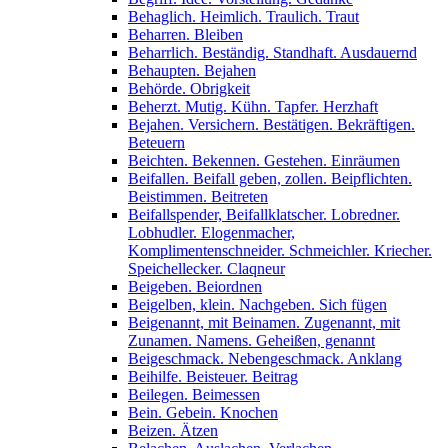
Behaglich. Heimlich. Traulich. Traut
Beharren. Bleiben
Beharrlich. Beständig. Standhaft. Ausdauernd
Behaupten. Bejahen
Behörde. Obrigkeit
Beherzt. Mutig. Kühn. Tapfer. Herzhaft
Bejahen. Versichern. Bestätigen. Bekräftigen.
Beteuern
Beichten. Bekennen. Gestehen. Einräumen
Beifallen. Beifall geben, zollen. Beipflichten.
Beistimmen. Beitreten
Beifallspender, Beifallklatscher. Lobredner.
Lobhudler. Elogenmacher,
Komplimentenschneider. Schmeichler. Kriecher.
Speichellecker. Claqneur
Beigeben. Beiordnen
Beigelben, klein. Nachgeben. Sich fügen
Beigenannt, mit Beinamen. Zugenannt, mit
Zunamen. Namens. Geheißen, genannt
Beigeschmack. Nebengeschmack. Anklang
Beihilfe. Beisteuer. Beitrag
Beilegen. Beimessen
Bein. Gebein. Knochen
Beizen. Ätzen