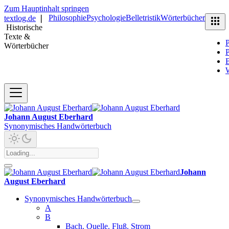
Zum Hauptinhalt springen
Philosophie
Psychologie
Belletristik
Wörterbücher
textlog.de
❘
Historische
Texte &
P
Wörterbücher
P
B
Johann August Eberhard
Synonymisches Handwörterbuch
Johann
August Eberhard
Synonymisches Handwörterbuch
A
B
Bach. Quelle. Fluß. Strom