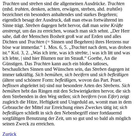
Trachten
und
streben
sind die allgemeinen Ausdrücke.
Trachten
(mhd.
trahten
, denken, achten, erwägen, streben, ahd.
trahtôn
)
bezeichnet ein besonders anhaltendes und starkes Begehren;
eigentlich besagt der Ausdruck, daß man etwas fortwährend im
Sinne trägt.
Streben
dagegen hebt hervor, daß man
seine Kräfte
anstrengt
, um das zu erreichen, wonach man sich sehnt. „Der Herr
sahe, daß der Menschen Bosheit groß war auf Erden und alles
Dichten und
Trachten
(= Sinnen und Begehren) ihres Herzens nur
böse war immerdar.“ 1. Mos. 6, 5. „
Trachtet
nach dem, was droben
ist.“ Kol. 3, 2. „Was ich irrte, was ich
strebte
, | was ich litt und was
ich lebte, | sind hier Blumen nur im Strauß.“ Goethe, An die
Günstigen. Das
Trachten
kann auch ein bloßes tatloses,
beschauliches Sinnen und Wünschen sein, das
Streben
dagegen ist
immer tatkräftig.
Sich bemühen, sich beeifern
und
sich befleißigen
(ältere und schönere Form:
befleißigen
, wovon das Part. Praet.
beflissen
abgeleitet ist) sind nur besondere Arten des
Strebens. Sich
bemühen
hebt das Ringen mit den Schwierigkeiten hervor, die sich
dem Strebenden in den Weg stellen;
sich beeifern
(von
Eifer
) zeigt
zugleich die Hitze, Heftigkeit und Ungeduld an, womit man in dem
Gebrauche der Mittel zur Erreichung eines Zweckes tätig ist;
sich
befleißigen
schließt in sich den Nebenbegriff einer fortdauernd
sorgfältigen Benutzung der Zeit, um so gut und so bald als möglich
seinen Zweck zu erreichen.
Zurück