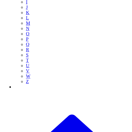
I
J
K
L
M
N
O
P
Q
R
S
T
U
V
W
Z