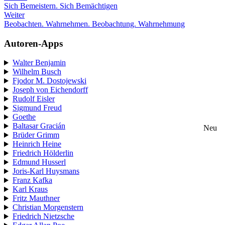
Sich Bemeistern. Sich Bemächtigen
Weiter
Beobachten. Wahrnehmen. Beobachtung. Wahrnehmung
Autoren-Apps
Walter Benjamin
Wilhelm Busch
Fjodor M. Dostojewski
Joseph von Eichendorff
Rudolf Eisler
Sigmund Freud
Goethe
Baltasar Gracián
Neu
Brüder Grimm
Heinrich Heine
Friedrich Hölderlin
Edmund Husserl
Joris-Karl Huysmans
Franz Kafka
Karl Kraus
Fritz Mauthner
Christian Morgenstern
Friedrich Nietzsche