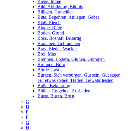
Biene. Imme
Bild. Abbildung. Bildnis
Billigen. Gutheißen
Bitte. Begehren. Anliegen. Gebet
Blaß. Bleich
Blume. Blüte
Boden. Grund
Böse. Boshaft. Bösartig
Brauchen. Gebrauchen
Brav. Bieder. Wacker
Brei. Mus
Brennen. Lodern. Glühen. Glimmen
Brunnen. Born
Bürde. Last
Bürgen. Sich verbürgen. Gut sein. Gut sagen.
Für etwas stehen. Haften. Gewähr leisten
Buße. Bekehrung
Büßen. Entgelten. Ausbaden
Büste. Busen. Brust
C
D
E
F
G
H