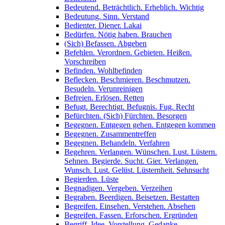
Bedeutend. Beträchtlich. Erheblich. Wichtig
Bedeutung. Sinn. Verstand
Bedienter. Diener. Lakai
Bedürfen. Nötig haben. Brauchen
(Sich) Befassen. Abgeben
Befehlen. Verordnen. Gebieten. Heißen.
Vorschreiben
Befinden. Wohlbefinden
Beflecken. Beschmieren. Beschmutzen.
Besudeln. Verunreinigen
Befreien. Erlösen. Retten
Befugt. Berechtigt. Befugnis. Fug. Recht
Befürchten. (Sich) Fürchten. Besorgen
Begegnen. Entgegen gehen. Entgegen kommen
Begegnen. Zusammentreffen
Begegnen. Behandeln. Verfahren
Begehren. Verlangen. Wünschen. Lust. Lüstern.
Sehnen. Begierde. Sucht. Gier. Verlangen.
Wunsch. Lust. Gelüst. Lüsternheit. Sehnsucht
Begierden. Lüste
Begnadigen. Vergeben. Verzeihen
Begraben. Beerdigen. Beisetzen. Bestatten
Begreifen. Einsehen. Verstehen. Absehen
Begreifen. Fassen. Erforschen. Ergründen
Begriff. Idee. Vorstellung. Gedanke