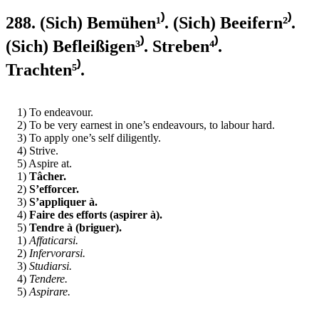
288. (Sich) Bemühen¹⁾. (Sich) Beeifern²⁾.
(Sich) Befleißigen³⁾. Streben⁴⁾.
Trachten⁵⁾.
1) To endeavour.
2) To be very earnest in one’s endeavours, to labour hard.
3) To apply one’s self diligently.
4) Strive.
5) Aspire at.
1)
Tâcher.
2)
S’efforcer.
3)
S’appliquer à.
4)
Faire des efforts (aspirer à).
5)
Tendre à (briguer).
1)
Affaticarsi.
2)
Infervorarsi.
3)
Studiarsi.
4)
Tendere.
5)
Aspirare.