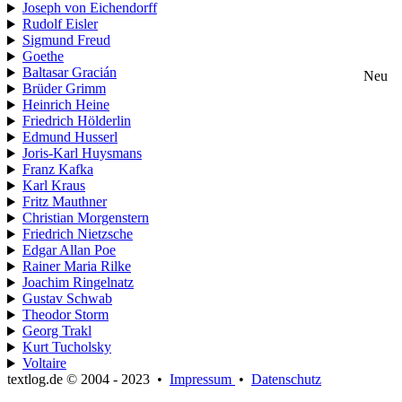
Joseph von Eichendorff
Rudolf Eisler
Sigmund Freud
Goethe
Baltasar Gracián
Neu
Brüder Grimm
Heinrich Heine
Friedrich Hölderlin
Edmund Husserl
Joris-Karl Huysmans
Franz Kafka
Karl Kraus
Fritz Mauthner
Christian Morgenstern
Friedrich Nietzsche
Edgar Allan Poe
Rainer Maria Rilke
Joachim Ringelnatz
Gustav Schwab
Theodor Storm
Georg Trakl
Kurt Tucholsky
Voltaire
textlog.de © 2004 - 2023
•
Impressum
•
Datenschutz