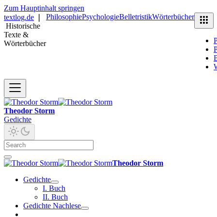
Zum Hauptinhalt springen
Philosophie
Psychologie
Belletristik
Wörterbücher
textlog.de
❘
Historische
Texte &
P
Wörterbücher
P
B
Theodor Storm
Gedichte
Theodor Storm
Gedichte
I. Buch
II. Buch
Gedichte Nachlese