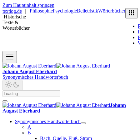
Zum Hauptinhalt springen
Philosophie
Psychologie
Belletristik
Wörterbücher
textlog.de
❘
Historische
Texte &
P
Wörterbücher
P
B
Johann August Eberhard
Synonymisches Handwörterbuch
Johann
August Eberhard
Synonymisches Handwörterbuch
A
B
Bach. Quelle. Fluß. Strom