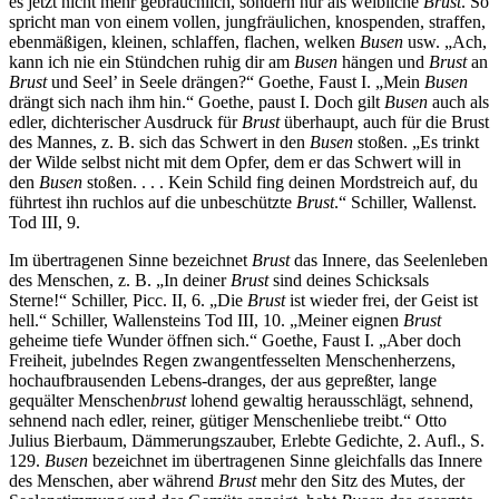
es jetzt nicht mehr gebräuchlich, sondern nur als weibliche
Brust
. So
spricht man von einem vollen, jungfräulichen, knospenden, straffen,
ebenmäßigen, kleinen, schlaffen, flachen, welken
Busen
usw. „Ach,
kann ich nie ein Stündchen ruhig dir am
Busen
hängen und
Brust
an
Brust
und Seel’ in Seele drängen?“ Goethe, Faust I. „Mein
Busen
drängt sich nach ihm hin.“ Goethe, paust I. Doch gilt
Busen
auch als
edler, dichterischer Ausdruck für
Brust
überhaupt, auch für die Brust
des Mannes, z. B. sich das Schwert in den
Busen
stoßen. „Es trinkt
der Wilde selbst nicht mit dem Opfer, dem er das Schwert will in
den
Busen
stoßen. . . . Kein Schild fing deinen Mordstreich auf, du
führtest ihn ruchlos auf die unbeschützte
Brust
.“ Schiller, Wallenst.
Tod III, 9.
Im übertragenen Sinne bezeichnet
Brust
das Innere, das Seelenleben
des Menschen, z. B. „In deiner
Brust
sind deines Schicksals
Sterne!“ Schiller, Picc. II, 6. „Die
Brust
ist wieder frei, der Geist ist
hell.“ Schiller, Wallensteins Tod III, 10. „Meiner eignen
Brust
geheime tiefe Wunder öffnen sich.“ Goethe, Faust I. „Aber doch
Freiheit, jubelndes Regen zwangentfesselten Menschenherzens,
hochaufbrausenden Lebens-dranges, der aus gepreßter, lange
gequälter Menschen
brust
lohend gewaltig herausschlägt, sehnend,
sehnend nach edler, reiner, gütiger Menschenliebe treibt.“ Otto
Julius Bierbaum, Dämmerungszauber, Erlebte Gedichte, 2. Aufl., S.
129.
Busen
bezeichnet im übertragenen Sinne gleichfalls das Innere
des Menschen, aber während
Brust
mehr den Sitz des Mutes, der