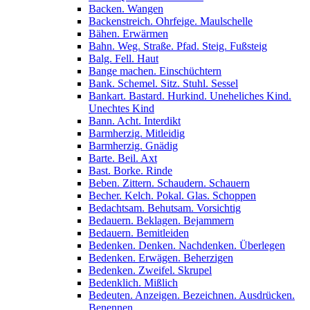
Backen. Wangen
Backenstreich. Ohrfeige. Maulschelle
Bähen. Erwärmen
Bahn. Weg. Straße. Pfad. Steig. Fußsteig
Balg. Fell. Haut
Bange machen. Einschüchtern
Bank. Schemel. Sitz. Stuhl. Sessel
Bankart. Bastard. Hurkind. Uneheliches Kind.
Unechtes Kind
Bann. Acht. Interdikt
Barmherzig. Mitleidig
Barmherzig. Gnädig
Barte. Beil. Axt
Bast. Borke. Rinde
Beben. Zittern. Schaudern. Schauern
Becher. Kelch. Pokal. Glas. Schoppen
Bedachtsam. Behutsam. Vorsichtig
Bedauern. Beklagen. Bejammern
Bedauern. Bemitleiden
Bedenken. Denken. Nachdenken. Überlegen
Bedenken. Erwägen. Beherzigen
Bedenken. Zweifel. Skrupel
Bedenklich. Mißlich
Bedeuten. Anzeigen. Bezeichnen. Ausdrücken.
Benennen