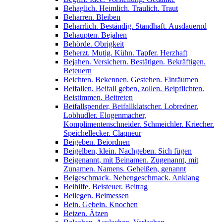
Behaglich. Heimlich. Traulich. Traut
Beharren. Bleiben
Beharrlich. Beständig. Standhaft. Ausdauernd
Behaupten. Bejahen
Behörde. Obrigkeit
Beherzt. Mutig. Kühn. Tapfer. Herzhaft
Bejahen. Versichern. Bestätigen. Bekräftigen.
Beteuern
Beichten. Bekennen. Gestehen. Einräumen
Beifallen. Beifall geben, zollen. Beipflichten.
Beistimmen. Beitreten
Beifallspender, Beifallklatscher. Lobredner.
Lobhudler. Elogenmacher,
Komplimentenschneider. Schmeichler. Kriecher.
Speichellecker. Claqneur
Beigeben. Beiordnen
Beigelben, klein. Nachgeben. Sich fügen
Beigenannt, mit Beinamen. Zugenannt, mit
Zunamen. Namens. Geheißen, genannt
Beigeschmack. Nebengeschmack. Anklang
Beihilfe. Beisteuer. Beitrag
Beilegen. Beimessen
Bein. Gebein. Knochen
Beizen. Ätzen