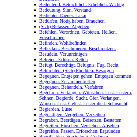
Bedeutend. Beträchtlich. Erheblich. Wichtig
Bedeutung. Sinn. Verstand
Bedienter. Diener. Lakai
Bedürfen. Nötig haben. Brauchen
(Sich) Befassen. Abgeben
Befehlen. Verordnen. Gebieten. Heißen.
Vorschreiben
Befinden. Wohlbefinden
Beflecken. Beschmieren. Beschmutzen.
Besudeln. Verunreinigen
Befreien. Erlösen. Retten
Befugt. Berechtigt. Befugnis. Fug. Recht
Befürchten. (Sich) Fürchten. Besorgen
Begegnen. Entgegen gehen. Entgegen kommen
Begegnen. Zusammentreffen
Begegnen. Behandeln. Verfahren
Begehren. Verlangen. Wünschen. Lust. Lüstern.
Sehnen. Begierde. Sucht. Gier. Verlangen.
Wunsch. Lust. Gelüst. Lüsternheit. Sehnsucht
Begierden. Lüste
Begnadigen. Vergeben. Verzeihen
Begraben. Beerdigen. Beisetzen. Bestatten
Begreifen. Einsehen. Verstehen. Absehen
Begreifen. Fassen. Erforschen. Ergründen
Begriff. Idee. Vorstellung. Gedanke