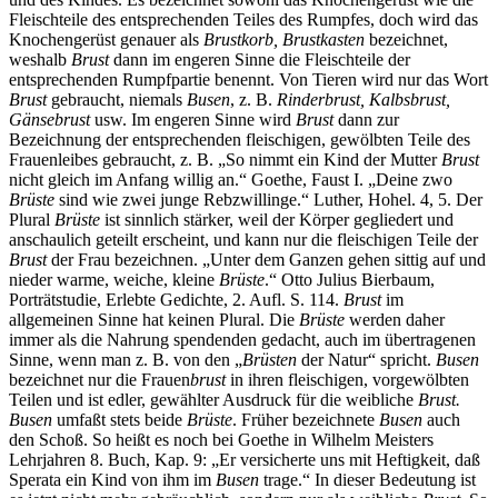
Fleischteile des entsprechenden Teiles des Rumpfes, doch wird das
Knochengerüst genauer als
Brustkorb, Brustkasten
bezeichnet,
weshalb
Brust
dann im engeren Sinne die Fleischteile der
entsprechenden Rumpfpartie benennt. Von Tieren wird nur das Wort
Brust
gebraucht, niemals
Busen
, z. B.
Rinderbrust, Kalbsbrust,
Gänsebrust
usw. Im engeren Sinne wird
Brust
dann zur
Bezeichnung der entsprechenden fleischigen, gewölbten Teile des
Frauenleibes gebraucht, z. B. „So nimmt ein Kind der Mutter
Brust
nicht gleich im Anfang willig an.“ Goethe, Faust I. „Deine zwo
Brüste
sind wie zwei junge Rebzwillinge.“ Luther, Hohel. 4, 5. Der
Plural
Brüste
ist sinnlich stärker, weil der Körper gegliedert und
anschaulich geteilt erscheint, und kann nur die fleischigen Teile der
Brust
der Frau bezeichnen. „Unter dem Ganzen gehen sittig auf und
nieder warme, weiche, kleine
Brüste
.“ Otto Julius Bierbaum,
Porträtstudie, Erlebte Gedichte, 2. Aufl. S. 114.
Brust
im
allgemeinen Sinne hat keinen Plural. Die
Brüste
werden daher
immer als die Nahrung spendenden gedacht, auch im übertragenen
Sinne, wenn man z. B. von den „
Brüsten
der Natur“ spricht.
Busen
bezeichnet nur die Frauen
brust
in ihren fleischigen, vorgewölbten
Teilen und ist edler, gewählter Ausdruck für die weibliche
Brust.
Busen
umfaßt stets beide
Brüste
. Früher bezeichnete
Busen
auch
den Schoß. So heißt es noch bei Goethe in Wilhelm Meisters
Lehrjahren 8. Buch, Kap. 9: „Er versicherte uns mit Heftigkeit, daß
Sperata ein Kind von ihm im
Busen
trage.“ In dieser Bedeutung ist