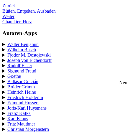
Zurück
Büßen. Entgelten. Ausbaden
Weiter
Charakter. Herz
Autoren-Apps
Walter Benjamin
Wilhelm Busch
Fjodor M. Dostojewski
Joseph von Eichendorff
Rudolf Eisler
Sigmund Freud
Goethe
Baltasar Gracián
Neu
Brüder Grimm
Heinrich Heine
Friedrich Hölderlin
Edmund Husserl
Joris-Karl Huysmans
Franz Kafka
Karl Kraus
Fritz Mauthner
Christian Morgenstern