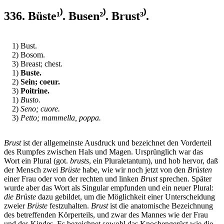
336. Büste¹⁾. Busen²⁾. Brust³⁾.
1) Bust.
2) Bosom.
3) Breast; chest.
1)
Buste.
2)
Sein; coeur.
3)
Poitrine.
1)
Busto.
2)
Seno; cuore.
3)
Petto; mammella, poppa.
Brust
ist der allgemeinste Ausdruck und bezeichnet den Vorderteil
des Rumpfes zwischen Hals und Magen. Ursprünglich war das
Wort ein Plural (got.
brusts
, ein Pluraletantum), und hob hervor, daß
der Mensch zwei
Brüste
habe, wie wir noch jetzt von den
Brüsten
einer Frau oder von der rechten und linken
Brust
sprechen. Später
wurde aber das Wort als Singular empfunden und ein neuer Plural:
die Brüste
dazu gebildet, um die Möglichkeit einer Unterscheidung
zweier
Brüste
festzuhalten.
Brust
ist die anatomische Bezeichnung
des betreffenden Körperteils, und zwar des Mannes wie der Frau
und des Kindes. Es bezeichnet sowohl das Knochengerüst wie die