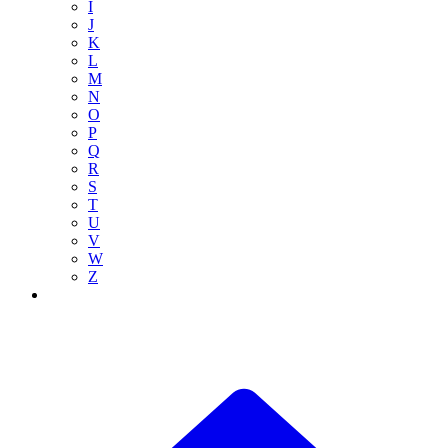
I
J
K
L
M
N
O
P
Q
R
S
T
U
V
W
Z