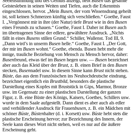
Seelenstimmung und des Gemüts anzeigt, hebt
Busen
das gesamte
Geistesleben in seinen Weiten und Tiefen, auch die Erkenntnis
eingeschlossen, hervor. „Mein
Busen
, der vom Wissensdrang geheilt
ist, soll keinen Schmerzen künftig sich verschließen.“ Goethe, Faust
I. „Vergönnest mir in ihre (der Natur) tiefe
Brust
wie in den
Busen
eines Freunds zu schauen.“ Goethe, Faust I. Daher ist
Busen
auch
im übertragenen Sinne der edlere, gewähltere Ausdruck. „Nichts
fällt in eines
Busens
stillen Grund.“ Schiller, Wallenst. Tod III, 9.
„Dann wird’s in unserm
Busen
helle.“ Goethe, Faust I. „Der Gott,
der mir im
Busen
wohnt.“ Goethe, ebenda. Busen hebt mehr die
innige, trauliche Beziehung von Mensch zu Mensch hervor, daher:
Busen
freund, etwas tief im
Busen
hegen usw. —
Busen
bezeichnet
aber auch das Kleid über der
Brust
, z. B. einen Brief in den
Busen
stecken,
Busen
nadel usw. In diesem Sinne kann
Brust
nicht stehen.
Büste
, das aus dem Französischen ins Neuhochdeutsche eindrang,
bezeichnet eigentlich ein
Brustbild
, besonders die plastische
Darstellung eines Kopfes mit Bruststück in Gips, Marmor, Bronze
usw. im Gegensatz zu einer plastischen Darstellung der ganzen
Figur, z. B. eine Büste des Königs, Kaisers, Goethes, Schillers usw.
wurde in dem Saale aufgestellt. Dann dient es aber auch als edler
und verhüllender Ausdruck für Frauen
busen
, z. B. ein Mädchen mit
schöner
Büste, Büsten
halter (d. i. Korsett) usw.
Büste
hebt stets die
plastische Erscheinung hervor; zur Bezeichnung des Innern, der
Seele kann dieses Wort nicht stehen, weil es nur auf die äußere
Erscheinung geht.