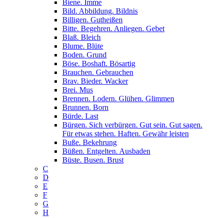
Biene. Imme
Bild. Abbildung. Bildnis
Billigen. Gutheißen
Bitte. Begehren. Anliegen. Gebet
Blaß. Bleich
Blume. Blüte
Boden. Grund
Böse. Boshaft. Bösartig
Brauchen. Gebrauchen
Brav. Bieder. Wacker
Brei. Mus
Brennen. Lodern. Glühen. Glimmen
Brunnen. Born
Bürde. Last
Bürgen. Sich verbürgen. Gut sein. Gut sagen.
Für etwas stehen. Haften. Gewähr leisten
Buße. Bekehrung
Büßen. Entgelten. Ausbaden
Büste. Busen. Brust
C
D
E
F
G
H