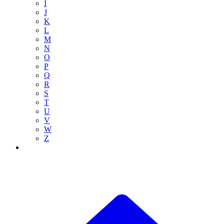
I
J
K
L
M
N
O
P
Q
R
S
T
U
V
W
Z