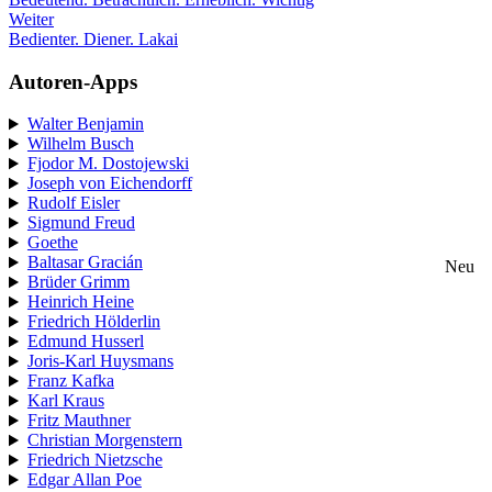
Weiter
Bedienter. Diener. Lakai
Autoren-Apps
Walter Benjamin
Wilhelm Busch
Fjodor M. Dostojewski
Joseph von Eichendorff
Rudolf Eisler
Sigmund Freud
Goethe
Baltasar Gracián
Neu
Brüder Grimm
Heinrich Heine
Friedrich Hölderlin
Edmund Husserl
Joris-Karl Huysmans
Franz Kafka
Karl Kraus
Fritz Mauthner
Christian Morgenstern
Friedrich Nietzsche
Edgar Allan Poe