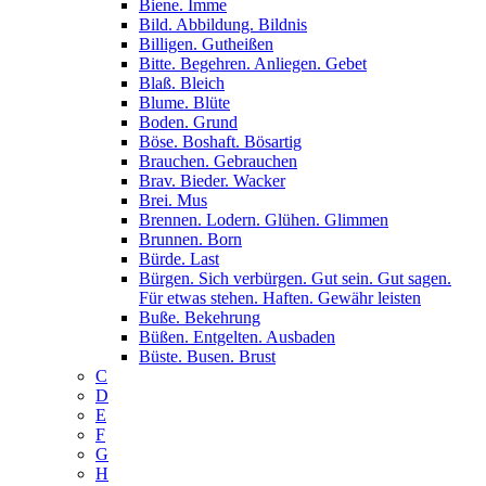
Biene. Imme
Bild. Abbildung. Bildnis
Billigen. Gutheißen
Bitte. Begehren. Anliegen. Gebet
Blaß. Bleich
Blume. Blüte
Boden. Grund
Böse. Boshaft. Bösartig
Brauchen. Gebrauchen
Brav. Bieder. Wacker
Brei. Mus
Brennen. Lodern. Glühen. Glimmen
Brunnen. Born
Bürde. Last
Bürgen. Sich verbürgen. Gut sein. Gut sagen.
Für etwas stehen. Haften. Gewähr leisten
Buße. Bekehrung
Büßen. Entgelten. Ausbaden
Büste. Busen. Brust
C
D
E
F
G
H