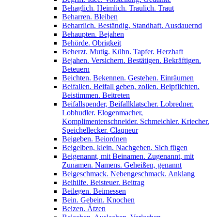
Behaglich. Heimlich. Traulich. Traut
Beharren. Bleiben
Beharrlich. Beständig. Standhaft. Ausdauernd
Behaupten. Bejahen
Behörde. Obrigkeit
Beherzt. Mutig. Kühn. Tapfer. Herzhaft
Bejahen. Versichern. Bestätigen. Bekräftigen.
Beteuern
Beichten. Bekennen. Gestehen. Einräumen
Beifallen. Beifall geben, zollen. Beipflichten.
Beistimmen. Beitreten
Beifallspender, Beifallklatscher. Lobredner.
Lobhudler. Elogenmacher,
Komplimentenschneider. Schmeichler. Kriecher.
Speichellecker. Claqneur
Beigeben. Beiordnen
Beigelben, klein. Nachgeben. Sich fügen
Beigenannt, mit Beinamen. Zugenannt, mit
Zunamen. Namens. Geheißen, genannt
Beigeschmack. Nebengeschmack. Anklang
Beihilfe. Beisteuer. Beitrag
Beilegen. Beimessen
Bein. Gebein. Knochen
Beizen. Ätzen