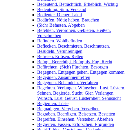
Bedeutend. Beträchtlich. Erheblich. Wichtig
Bedeutung. Sinn. Verstand
Bedienter. Diener. Lakai
Bedürfen. Nötig haben. Brauchen
(Sich) Befassen. Abgeben
Befehlen. Verordnen. Gebieten. Heißen.
Vorschreiben
Befinden. Wohlbefinden
Beflecken. Beschmieren. Beschmutzen.
Besudeln. Verunreinigen
Befreien. Erlösen. Retten
Befugt. Berechtigt. Befugnis. Fug. Recht
Befürchten. (Sich) Fürchten. Besorgen
Begegnen. Entgegen gehen. Entgegen kommen
Begegnen. Zusammentreffen
Begegnen. Behandeln. Verfahren
Begehren. Verlangen. Wünschen. Lust. Lüstern.
Sehnen. Begierde. Sucht. Gier. Verlangen.
Wunsch. Lust. Gelüst. Lüsternheit. Sehnsucht
Begierden. Lüste
Begnadigen. Vergeben. Verzeihen
Begraben. Beerdigen. Beisetzen. Bestatten
Begreifen. Einsehen. Verstehen. Absehen
Begreifen. Fassen. Erforschen. Ergründen
Begriff. Idee. Vorstellung. Gedanke