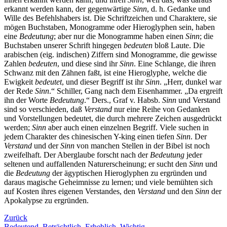
erkannt werden kann, der gegenwärtige
Sinn
, d. h. Gedanke und
Wille des Befehlshabers ist. Die Schriftzeichen und Charaktere, sie
mögen Buchstaben, Monogramme oder Hieroglyphen sein, haben
eine
Bedeutung
; aber nur die Monogramme haben einen
Sinn
; die
Buchstaben unserer Schrift hingegen
bedeuten
bloß Laute. Die
arabischen (eig. indischen) Ziffern sind Monogramme, die gewisse
Zahlen
bedeuten
, und diese sind ihr
Sinn
. Eine Schlange, die ihren
Schwanz mit den Zähnen faßt, ist eine Hieroglyphe, welche die
Ewigkeit
bedeutet
, und dieser Begriff ist ihr
Sinn
. „Herr, dunkel war
der Rede
Sinn
.“ Schiller, Gang nach dem Eisenhammer. „Da ergreift
ihn der Worte
Bedeutung
.“ Ders., Graf v. Habsb.
Sinn
und Verstand
sind so verschieden, daß
Verstand
nur eine Reihe von Gedanken
und Vorstellungen bedeutet, die durch mehrere Zeichen ausgedrückt
werden;
Sinn
aber auch einen einzelnen Begriff. Viele suchen in
jedem Charakter des chinesischen Y-king einen tiefen
Sinn
. Der
Verstand
und der
Sinn
von manchen Stellen in der Bibel ist noch
zweifelhaft. Der Aberglaube forscht nach der
Bedeutung
jeder
seltenen und auffallenden Naturerscheinung; er sucht den
Sinn
und
die
Bedeutung
der ägyptischen Hieroglyphen zu ergründen und
daraus magische Geheimnisse zu lernen; und viele bemühten sich
auf Kosten ihres eigenen Verstandes, den
Verstand
und den
Sinn
der
Apokalypse zu ergründen.
Zurück
Bedeutend. Beträchtlich. Erheblich. Wichtig