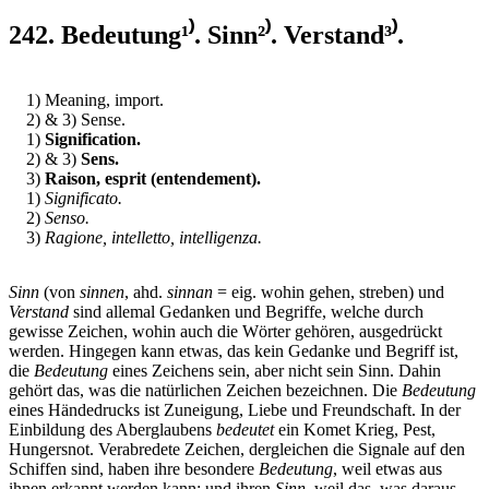
242. Bedeutung¹⁾. Sinn²⁾. Verstand³⁾.
1) Meaning, import.
2) & 3) Sense.
1)
Signification.
2) & 3)
Sens.
3)
Raison, esprit (entendement).
1)
Significato.
2)
Senso.
3)
Ragione, intelletto, intelligenza.
Sinn
(von
sinnen
, ahd.
sinnan
= eig. wohin gehen, streben) und
Verstand
sind allemal Gedanken und Begriffe, welche durch
gewisse Zeichen, wohin auch die Wörter gehören, ausgedrückt
werden. Hingegen kann etwas, das kein Gedanke und Begriff ist,
die
Bedeutung
eines Zeichens sein, aber nicht sein Sinn. Dahin
gehört das, was die natürlichen Zeichen bezeichnen. Die
Bedeutung
eines Händedrucks ist Zuneigung, Liebe und Freundschaft. In der
Einbildung des Aberglaubens
bedeutet
ein Komet Krieg, Pest,
Hungersnot. Verabredete Zeichen, dergleichen die Signale auf den
Schiffen sind, haben ihre besondere
Bedeutung
, weil etwas aus
ihnen erkannt werden kann; und ihren
Sinn
, weil das, was daraus