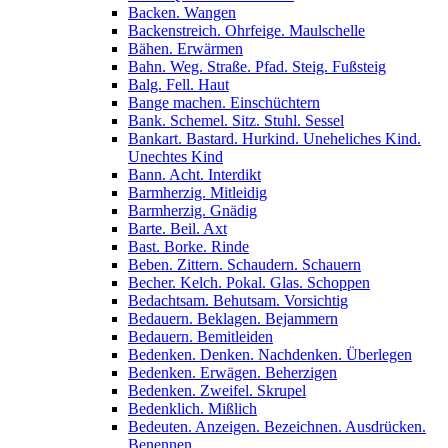
Backen. Wangen
Backenstreich. Ohrfeige. Maulschelle
Bähen. Erwärmen
Bahn. Weg. Straße. Pfad. Steig. Fußsteig
Balg. Fell. Haut
Bange machen. Einschüchtern
Bank. Schemel. Sitz. Stuhl. Sessel
Bankart. Bastard. Hurkind. Uneheliches Kind.
Unechtes Kind
Bann. Acht. Interdikt
Barmherzig. Mitleidig
Barmherzig. Gnädig
Barte. Beil. Axt
Bast. Borke. Rinde
Beben. Zittern. Schaudern. Schauern
Becher. Kelch. Pokal. Glas. Schoppen
Bedachtsam. Behutsam. Vorsichtig
Bedauern. Beklagen. Bejammern
Bedauern. Bemitleiden
Bedenken. Denken. Nachdenken. Überlegen
Bedenken. Erwägen. Beherzigen
Bedenken. Zweifel. Skrupel
Bedenklich. Mißlich
Bedeuten. Anzeigen. Bezeichnen. Ausdrücken.
Benennen