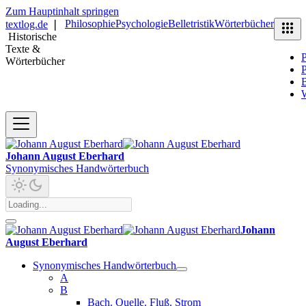
Zum Hauptinhalt springen
Philosophie
Psychologie
Belletristik
Wörterbücher
textlog.de
❘
Historische
Texte &
P
Wörterbücher
P
B
Johann August Eberhard
Synonymisches Handwörterbuch
Johann
August Eberhard
Synonymisches Handwörterbuch
A
B
Bach. Quelle. Fluß. Strom