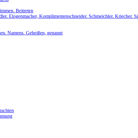
stimmen. Beitreten
udler. Elogenmacher, Komplimentenschneider. Schmeichler. Kriecher. S
men. Namens. Geheißen, genannt
rachten
ehmung