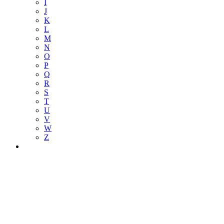
I
J
K
L
M
N
O
P
Q
R
S
T
U
V
W
Z