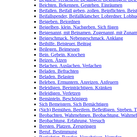
Beichten. Bekennen. Gestehen. Einräumen
Beifallen. Beifall geben, zollen. Beipflichten. Bei
Beifallspender, Beifallklatscher. Lobredner. Lobh
Beigeben. Beiordnen
Beigelben, klein. Nachgeben. Sich fügen
Beigenannt, mit Beinamen. Zugenannt, mit Zuna
Beigeschmack. Nebengeschmack. Anklang
Beihilfe. Beisteuer. Beitrag
Beilegen. Beimessen
Bein. Gebein. Knochen
Beizen. Ätzen
Belachen. Auslachen. Verlachen
Beladen. Befrachten
Beladen. Belasten
Beleben. Ermuntern. Anreizen. Anfeuern
Beleidigen. Beeinträchtigen. Kränken
Beleidigen. Verletzen
Bemänteln. Beschönigen
Sich Bemeistern. Sich Bemächtigen
(Sich) Bemühen. Beeifern. Befleißigen. Streben. T
Beobachten. Wahrnehmen. Beobachtung. Wahrn
Beobachtung. Erfahrung. Versuch
Bersten. Platzen. Zerspringen
Beruf. Bestimmung