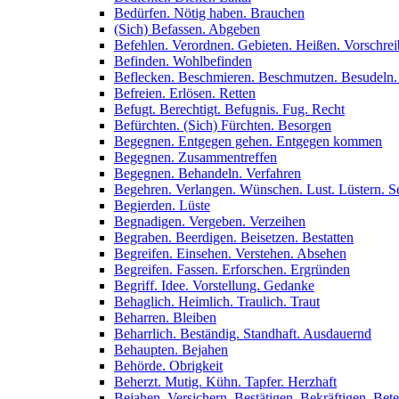
Bedürfen. Nötig haben. Brauchen
(Sich) Befassen. Abgeben
Befehlen. Verordnen. Gebieten. Heißen. Vorschre
Befinden. Wohlbefinden
Beflecken. Beschmieren. Beschmutzen. Besudeln.
Befreien. Erlösen. Retten
Befugt. Berechtigt. Befugnis. Fug. Recht
Befürchten. (Sich) Fürchten. Besorgen
Begegnen. Entgegen gehen. Entgegen kommen
Begegnen. Zusammentreffen
Begegnen. Behandeln. Verfahren
Begehren. Verlangen. Wünschen. Lust. Lüstern. Se
Begierden. Lüste
Begnadigen. Vergeben. Verzeihen
Begraben. Beerdigen. Beisetzen. Bestatten
Begreifen. Einsehen. Verstehen. Absehen
Begreifen. Fassen. Erforschen. Ergründen
Begriff. Idee. Vorstellung. Gedanke
Behaglich. Heimlich. Traulich. Traut
Beharren. Bleiben
Beharrlich. Beständig. Standhaft. Ausdauernd
Behaupten. Bejahen
Behörde. Obrigkeit
Beherzt. Mutig. Kühn. Tapfer. Herzhaft
Bejahen. Versichern. Bestätigen. Bekräftigen. Bet