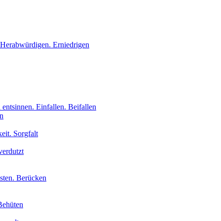
 Herabwürdigen. Erniedrigen
 entsinnen. Einfallen. Beifallen
en
eit. Sorgfalt
verdutzt
isten. Berücken
Behüten