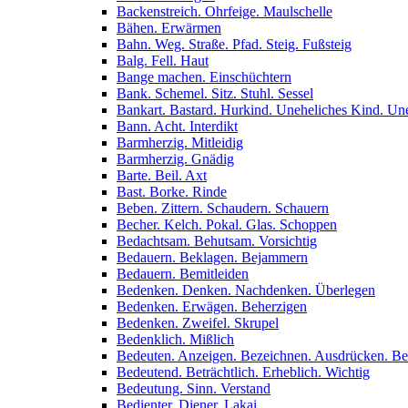
Backenstreich. Ohrfeige. Maulschelle
Bähen. Erwärmen
Bahn. Weg. Straße. Pfad. Steig. Fußsteig
Balg. Fell. Haut
Bange machen. Einschüchtern
Bank. Schemel. Sitz. Stuhl. Sessel
Bankart. Bastard. Hurkind. Uneheliches Kind. Un
Bann. Acht. Interdikt
Barmherzig. Mitleidig
Barmherzig. Gnädig
Barte. Beil. Axt
Bast. Borke. Rinde
Beben. Zittern. Schaudern. Schauern
Becher. Kelch. Pokal. Glas. Schoppen
Bedachtsam. Behutsam. Vorsichtig
Bedauern. Beklagen. Bejammern
Bedauern. Bemitleiden
Bedenken. Denken. Nachdenken. Überlegen
Bedenken. Erwägen. Beherzigen
Bedenken. Zweifel. Skrupel
Bedenklich. Mißlich
Bedeuten. Anzeigen. Bezeichnen. Ausdrücken. B
Bedeutend. Beträchtlich. Erheblich. Wichtig
Bedeutung. Sinn. Verstand
Bedienter. Diener. Lakai