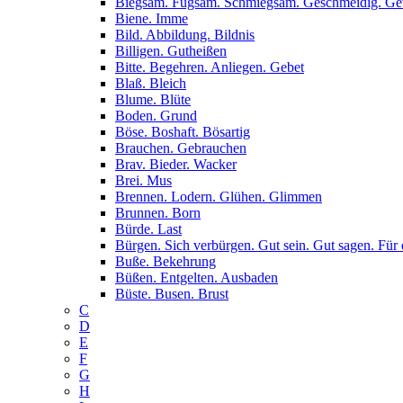
Biegsam. Fügsam. Schmiegsam. Geschmeidig. G
Biene. Imme
Bild. Abbildung. Bildnis
Billigen. Gutheißen
Bitte. Begehren. Anliegen. Gebet
Blaß. Bleich
Blume. Blüte
Boden. Grund
Böse. Boshaft. Bösartig
Brauchen. Gebrauchen
Brav. Bieder. Wacker
Brei. Mus
Brennen. Lodern. Glühen. Glimmen
Brunnen. Born
Bürde. Last
Bürgen. Sich verbürgen. Gut sein. Gut sagen. Für 
Buße. Bekehrung
Büßen. Entgelten. Ausbaden
Büste. Busen. Brust
C
D
E
F
G
H