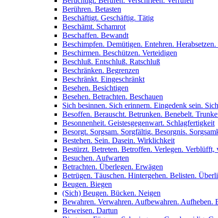
Berüchtigt. Berufen. Verschrieen. Verrufen
Berühren. Betasten
Beschäftigt. Geschäftig. Tätig
Beschämt. Schamrot
Beschaffen. Bewandt
Beschimpfen. Demütigen. Entehren. Herabsetzen.
Beschirmen. Beschützen. Verteidigen
Beschluß. Entschluß. Ratschluß
Beschränken. Begrenzen
Beschränkt. Eingeschränkt
Besehen. Besichtigen
Besehen. Betrachten. Beschauen
Sich besinnen. Sich erinnern. Eingedenk sein. Sich
Besoffen. Berauscht. Betrunken. Benebelt. Trunk
Besonnenheit. Geistesgegenwart. Schlagfertigkeit
Besorgt. Sorgsam. Sorgfältig. Besorgnis. Sorgsamk
Bestehen. Sein. Dasein. Wirklichkeit
Bestürzt. Betreten. Betroffen. Verlegen. Verblüfft, 
Besuchen. Aufwarten
Betrachten. Überlegen. Erwägen
Betrügen. Täuschen. Hintergehen. Belisten. Überl
Beugen. Biegen
(Sich) Beugen. Bücken. Neigen
Bewahren. Verwahren. Aufbewahren. Aufheben. 
Beweisen. Dartun