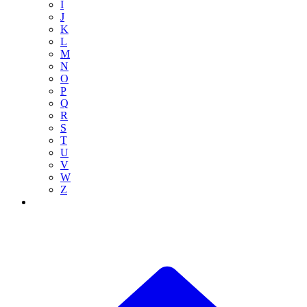
I
J
K
L
M
N
O
P
Q
R
S
T
U
V
W
Z