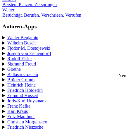
Bersten. Platzen. Zerspringen
Weiter
Berüchtigt. Berufen. Verschrieen. Verrufen
Autoren-Apps
Walter Benjamin
Wilhelm Busch
Fjodor M. Dostojewski
Joseph von Eichendorff
Rudolf Eisler
Sigmund Freud
Goethe
Baltasar Gracián
Neu
Brüder Grimm
Heinrich Heine
Friedrich Hölderlin
Edmund Husserl
Joris-Karl Huysmans
Franz Kafka
Karl Kraus
Fritz Mauthner
Christian Morgenstern
Friedrich Nietzsche