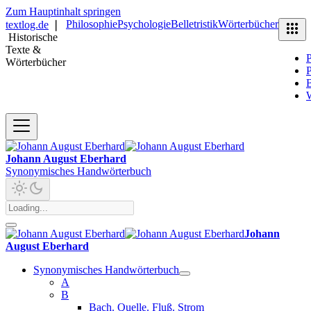
Zum Hauptinhalt springen
Philosophie
Psychologie
Belletristik
Wörterbücher
textlog.de
❘
Historische
Texte &
P
Wörterbücher
P
B
Johann August Eberhard
Synonymisches Handwörterbuch
Johann
August Eberhard
Synonymisches Handwörterbuch
A
B
Bach. Quelle. Fluß. Strom