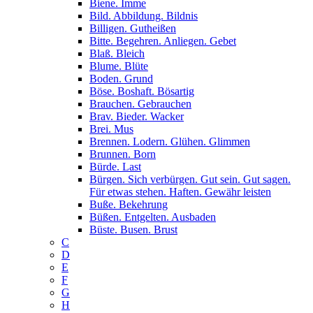
Biene. Imme
Bild. Abbildung. Bildnis
Billigen. Gutheißen
Bitte. Begehren. Anliegen. Gebet
Blaß. Bleich
Blume. Blüte
Boden. Grund
Böse. Boshaft. Bösartig
Brauchen. Gebrauchen
Brav. Bieder. Wacker
Brei. Mus
Brennen. Lodern. Glühen. Glimmen
Brunnen. Born
Bürde. Last
Bürgen. Sich verbürgen. Gut sein. Gut sagen.
Für etwas stehen. Haften. Gewähr leisten
Buße. Bekehrung
Büßen. Entgelten. Ausbaden
Büste. Busen. Brust
C
D
E
F
G
H