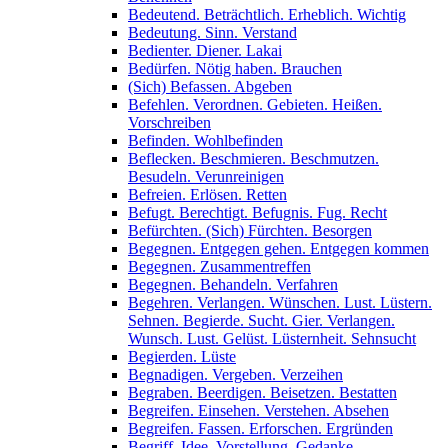
Bedeutend. Beträchtlich. Erheblich. Wichtig
Bedeutung. Sinn. Verstand
Bedienter. Diener. Lakai
Bedürfen. Nötig haben. Brauchen
(Sich) Befassen. Abgeben
Befehlen. Verordnen. Gebieten. Heißen.
Vorschreiben
Befinden. Wohlbefinden
Beflecken. Beschmieren. Beschmutzen.
Besudeln. Verunreinigen
Befreien. Erlösen. Retten
Befugt. Berechtigt. Befugnis. Fug. Recht
Befürchten. (Sich) Fürchten. Besorgen
Begegnen. Entgegen gehen. Entgegen kommen
Begegnen. Zusammentreffen
Begegnen. Behandeln. Verfahren
Begehren. Verlangen. Wünschen. Lust. Lüstern.
Sehnen. Begierde. Sucht. Gier. Verlangen.
Wunsch. Lust. Gelüst. Lüsternheit. Sehnsucht
Begierden. Lüste
Begnadigen. Vergeben. Verzeihen
Begraben. Beerdigen. Beisetzen. Bestatten
Begreifen. Einsehen. Verstehen. Absehen
Begreifen. Fassen. Erforschen. Ergründen
Begriff. Idee. Vorstellung. Gedanke