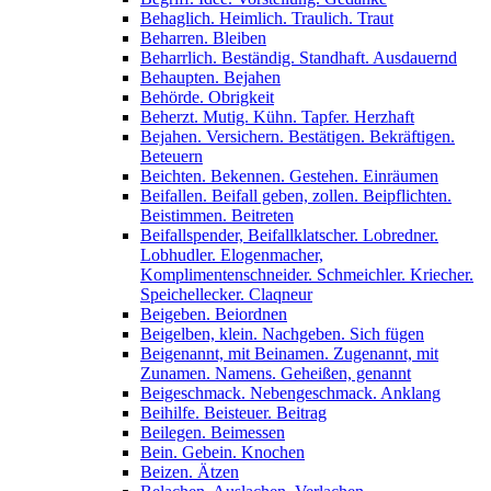
Behaglich. Heimlich. Traulich. Traut
Beharren. Bleiben
Beharrlich. Beständig. Standhaft. Ausdauernd
Behaupten. Bejahen
Behörde. Obrigkeit
Beherzt. Mutig. Kühn. Tapfer. Herzhaft
Bejahen. Versichern. Bestätigen. Bekräftigen.
Beteuern
Beichten. Bekennen. Gestehen. Einräumen
Beifallen. Beifall geben, zollen. Beipflichten.
Beistimmen. Beitreten
Beifallspender, Beifallklatscher. Lobredner.
Lobhudler. Elogenmacher,
Komplimentenschneider. Schmeichler. Kriecher.
Speichellecker. Claqneur
Beigeben. Beiordnen
Beigelben, klein. Nachgeben. Sich fügen
Beigenannt, mit Beinamen. Zugenannt, mit
Zunamen. Namens. Geheißen, genannt
Beigeschmack. Nebengeschmack. Anklang
Beihilfe. Beisteuer. Beitrag
Beilegen. Beimessen
Bein. Gebein. Knochen
Beizen. Ätzen