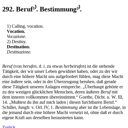
292. Beruf¹⁾. Bestimmung²⁾.
1) Calling, vocation.
Vocation.
Vocazione.
2) Destiny.
Destination.
Destinazione.
Beruf
(von
berufen
, d. i. zu etwas
herbeirufen
) ist die stehende
Tätigkeit, der wir unser Leben gewidmet haben, oder zu der wir
durch eine höhere Macht uns aufgefordert fühlen, mag diese Macht
eine äußere sein, oder in der Überzeugung beruhen, daß gerade
diese Tätigkeit unseren Anlagen entspreche. „Überhaupt gehörte er
zu den wenigen glücklichen Menschen, deren äußerer
Beruf
mit
dem inneren vollkommen übereinstimmt.“ Goethe, Dicht. u. W. III,
14. „Mußtest du ihn auf mich laden | diesen furchtbaren Beruf.“
Schiller, Jungfr. v. Orl. IV, 1.
Bestimmung
aber ist die Lebenslage, in
die jemand durch eine höhere Macht versetzt ist, ohne daß er durch
eigene Kraft aus derselben heraustreten kann.
Zurück