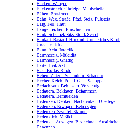
Backen. Wangen
Backenstreich. Ohrfeige. Maulschelle
Bähen. Erwärmen
Bahn. Weg. Straße. Pfad. Steig. Fußsteig
Balg. Fell. Haut
Bange machen. Einschüchtern
Bank. Schemel. Sitz. Stuhl. Sessel
Bankart. Bastard. Hurkind. Uneheliches Kind.
Unechtes Kind
Bann. Acht. Interdikt
Barmherzig. Mitleidig
Barmherzig. Gnädig
Barte. Beil. Axt
Bast. Borke. Rinde
Beben. Zittern. Schaudern. Schauern
Becher. Kelch. Pokal. Glas. Schoppen
Bedachtsam. Behutsam. Vorsichtig
Bedauern. Beklagen. Bejammern
Bedauern. Bemitleiden
Bedenken. Denken. Nachdenken. Überlegen
Bedenken. Erwägen. Beherzigen
Bedenken. Zweifel. Skrupel
Bedenklich. Mißlich
Bedeuten. Anzeigen. Bezeichnen. Ausdrücken.
Benennen