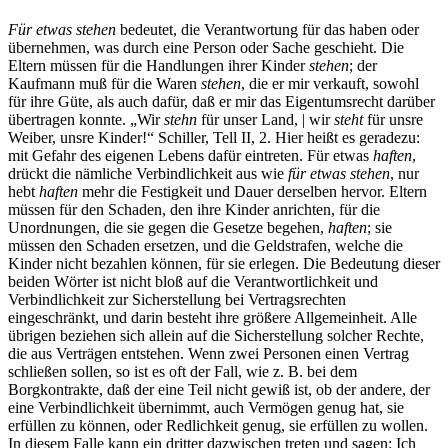
Für etwas stehen
bedeutet, die Verantwortung für das haben oder
übernehmen, was durch eine Person oder Sache geschieht. Die
Eltern müssen für die Handlungen ihrer Kinder
stehen
; der
Kaufmann muß für die Waren
stehen
, die er mir verkauft, sowohl
für ihre Güte, als auch dafür, daß er mir das Eigentumsrecht darüber
übertragen konnte. „Wir
stehn
für unser Land, | wir
steht
für unsre
Weiber, unsre Kinder!“ Schiller, Tell II, 2. Hier heißt es geradezu:
mit Gefahr des eigenen Lebens dafür eintreten. Für etwas
haften
,
drückt die nämliche Verbindlichkeit aus wie
für etwas stehen
, nur
hebt
haften
mehr die Festigkeit und Dauer derselben hervor. Eltern
müssen für den Schaden, den ihre Kinder anrichten, für die
Unordnungen, die sie gegen die Gesetze begehen,
haften
; sie
müssen den Schaden ersetzen, und die Geldstrafen, welche die
Kinder nicht bezahlen können, für sie erlegen. Die Bedeutung dieser
beiden Wörter ist nicht bloß auf die Verantwortlichkeit und
Verbindlichkeit zur Sicherstellung bei Vertragsrechten
eingeschränkt, und darin besteht ihre größere Allgemeinheit. Alle
übrigen beziehen sich allein auf die Sicherstellung solcher Rechte,
die aus Verträgen entstehen. Wenn zwei Personen einen Vertrag
schließen sollen, so ist es oft der Fall, wie z. B. bei dem
Borgkontrakte, daß der eine Teil nicht gewiß ist, ob der andere, der
eine Verbindlichkeit übernimmt, auch Vermögen genug hat, sie
erfüllen zu können, oder Redlichkeit genug, sie erfüllen zu wollen.
In diesem Falle kann ein dritter dazwischen treten und sagen: Ich