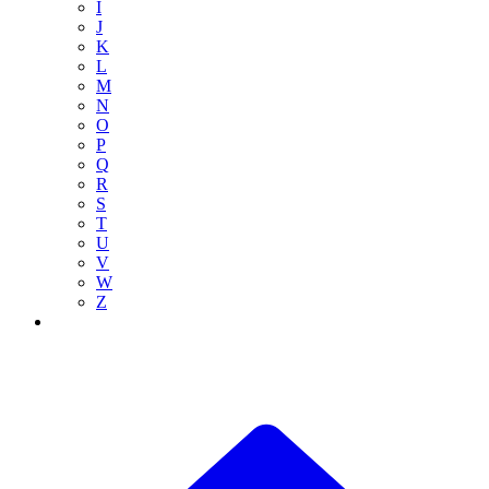
I
J
K
L
M
N
O
P
Q
R
S
T
U
V
W
Z