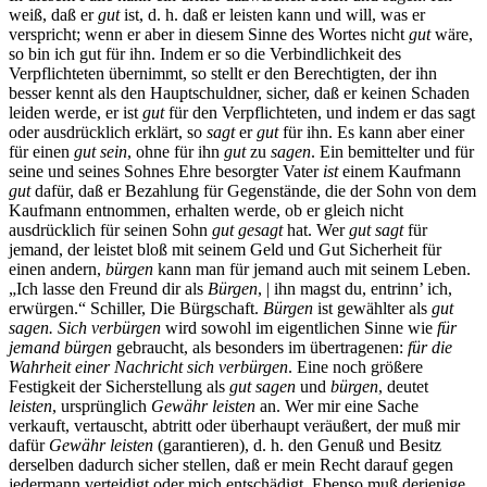
weiß, daß er
gut
ist, d. h. daß er leisten kann und will, was er
verspricht; wenn er aber in diesem Sinne des Wortes nicht
gut
wäre,
so bin ich gut für ihn. Indem er so die Verbindlichkeit des
Verpflichteten übernimmt, so stellt er den Berechtigten, der ihn
besser kennt als den Hauptschuldner, sicher, daß er keinen Schaden
leiden werde, er ist
gut
für den Verpflichteten, und indem er das sagt
oder ausdrücklich erklärt, so
sagt
er
gut
für ihn. Es kann aber einer
für einen
gut sein
, ohne für ihn
gut
zu
sagen
. Ein bemittelter und für
seine und seines Sohnes Ehre besorgter Vater
ist
einem Kaufmann
gut
dafür, daß er Bezahlung für Gegenstände, die der Sohn von dem
Kaufmann entnommen, erhalten werde, ob er gleich nicht
ausdrücklich für seinen Sohn
gut gesagt
hat. Wer
gut sagt
für
jemand, der leistet bloß mit seinem Geld und Gut Sicherheit für
einen andern,
bürgen
kann man für jemand auch mit seinem Leben.
„Ich lasse den Freund dir als
Bürgen
, | ihn magst du, entrinn’ ich,
erwürgen.“ Schiller, Die Bürgschaft.
Bürgen
ist gewählter als
gut
sagen. Sich verbürgen
wird sowohl im eigentlichen Sinne wie
für
jemand bürgen
gebraucht, als besonders im übertragenen:
für die
Wahrheit einer Nachricht sich verbürgen
. Eine noch größere
Festigkeit der Sicherstellung als
gut sagen
und
bürgen
, deutet
leisten
, ursprünglich
Gewähr leisten
an. Wer mir eine Sache
verkauft, vertauscht, abtritt oder überhaupt veräußert, der muß mir
dafür
Gewähr leisten
(garantieren), d. h. den Genuß und Besitz
derselben dadurch sicher stellen, daß er mein Recht darauf gegen
jedermann verteidigt oder mich entschädigt. Ebenso muß derjenige,