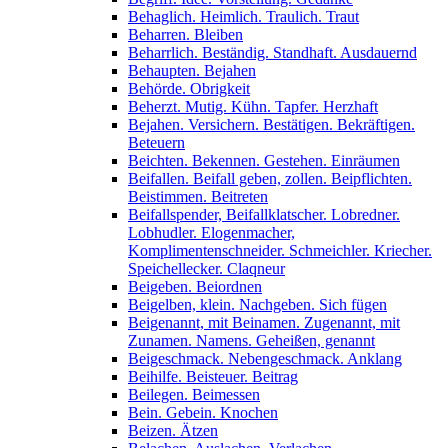
Behaglich. Heimlich. Traulich. Traut
Beharren. Bleiben
Beharrlich. Beständig. Standhaft. Ausdauernd
Behaupten. Bejahen
Behörde. Obrigkeit
Beherzt. Mutig. Kühn. Tapfer. Herzhaft
Bejahen. Versichern. Bestätigen. Bekräftigen.
Beteuern
Beichten. Bekennen. Gestehen. Einräumen
Beifallen. Beifall geben, zollen. Beipflichten.
Beistimmen. Beitreten
Beifallspender, Beifallklatscher. Lobredner.
Lobhudler. Elogenmacher,
Komplimentenschneider. Schmeichler. Kriecher.
Speichellecker. Claqneur
Beigeben. Beiordnen
Beigelben, klein. Nachgeben. Sich fügen
Beigenannt, mit Beinamen. Zugenannt, mit
Zunamen. Namens. Geheißen, genannt
Beigeschmack. Nebengeschmack. Anklang
Beihilfe. Beisteuer. Beitrag
Beilegen. Beimessen
Bein. Gebein. Knochen
Beizen. Ätzen