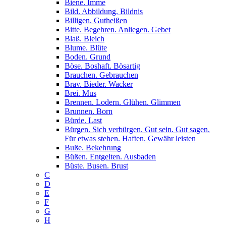
Biene. Imme
Bild. Abbildung. Bildnis
Billigen. Gutheißen
Bitte. Begehren. Anliegen. Gebet
Blaß. Bleich
Blume. Blüte
Boden. Grund
Böse. Boshaft. Bösartig
Brauchen. Gebrauchen
Brav. Bieder. Wacker
Brei. Mus
Brennen. Lodern. Glühen. Glimmen
Brunnen. Born
Bürde. Last
Bürgen. Sich verbürgen. Gut sein. Gut sagen.
Für etwas stehen. Haften. Gewähr leisten
Buße. Bekehrung
Büßen. Entgelten. Ausbaden
Büste. Busen. Brust
C
D
E
F
G
H