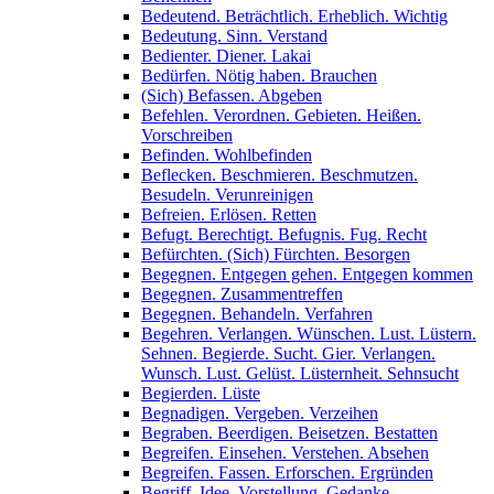
Bedeutend. Beträchtlich. Erheblich. Wichtig
Bedeutung. Sinn. Verstand
Bedienter. Diener. Lakai
Bedürfen. Nötig haben. Brauchen
(Sich) Befassen. Abgeben
Befehlen. Verordnen. Gebieten. Heißen.
Vorschreiben
Befinden. Wohlbefinden
Beflecken. Beschmieren. Beschmutzen.
Besudeln. Verunreinigen
Befreien. Erlösen. Retten
Befugt. Berechtigt. Befugnis. Fug. Recht
Befürchten. (Sich) Fürchten. Besorgen
Begegnen. Entgegen gehen. Entgegen kommen
Begegnen. Zusammentreffen
Begegnen. Behandeln. Verfahren
Begehren. Verlangen. Wünschen. Lust. Lüstern.
Sehnen. Begierde. Sucht. Gier. Verlangen.
Wunsch. Lust. Gelüst. Lüsternheit. Sehnsucht
Begierden. Lüste
Begnadigen. Vergeben. Verzeihen
Begraben. Beerdigen. Beisetzen. Bestatten
Begreifen. Einsehen. Verstehen. Absehen
Begreifen. Fassen. Erforschen. Ergründen
Begriff. Idee. Vorstellung. Gedanke