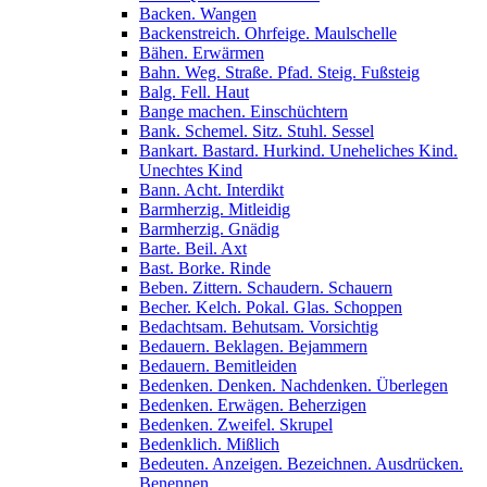
Backen. Wangen
Backenstreich. Ohrfeige. Maulschelle
Bähen. Erwärmen
Bahn. Weg. Straße. Pfad. Steig. Fußsteig
Balg. Fell. Haut
Bange machen. Einschüchtern
Bank. Schemel. Sitz. Stuhl. Sessel
Bankart. Bastard. Hurkind. Uneheliches Kind.
Unechtes Kind
Bann. Acht. Interdikt
Barmherzig. Mitleidig
Barmherzig. Gnädig
Barte. Beil. Axt
Bast. Borke. Rinde
Beben. Zittern. Schaudern. Schauern
Becher. Kelch. Pokal. Glas. Schoppen
Bedachtsam. Behutsam. Vorsichtig
Bedauern. Beklagen. Bejammern
Bedauern. Bemitleiden
Bedenken. Denken. Nachdenken. Überlegen
Bedenken. Erwägen. Beherzigen
Bedenken. Zweifel. Skrupel
Bedenklich. Mißlich
Bedeuten. Anzeigen. Bezeichnen. Ausdrücken.
Benennen