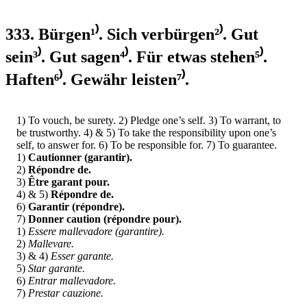
333. Bürgen¹⁾. Sich verbürgen²⁾. Gut
sein³⁾. Gut sagen⁴⁾. Für etwas stehen⁵⁾.
Haften⁶⁾. Gewähr leisten⁷⁾.
1) To vouch, be surety. 2) Pledge one’s self. 3) To warrant, to
be trustworthy. 4) & 5) To take the responsibility upon one’s
self, to answer for. 6) To be responsible for. 7) To guarantee.
1)
Cautionner (garantir).
2)
Répondre de.
3)
Être garant pour.
4) & 5)
Répondre de.
6)
Garantir (répondre).
7)
Donner caution (répondre pour).
1)
Essere mallevadore (garantire).
2)
Mallevare.
3) & 4)
Esser garante.
5)
Star garante.
6)
Entrar mallevadore.
7)
Prestar cauzione.