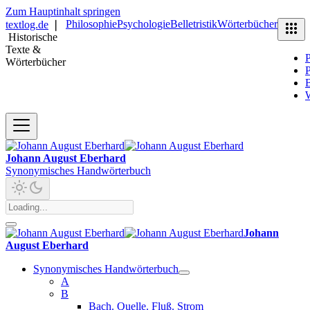
Zum Hauptinhalt springen
Philosophie
Psychologie
Belletristik
Wörterbücher
textlog.de
❘
Historische
Texte &
P
Wörterbücher
P
B
Johann August Eberhard
Synonymisches Handwörterbuch
Johann
August Eberhard
Synonymisches Handwörterbuch
A
B
Bach. Quelle. Fluß. Strom