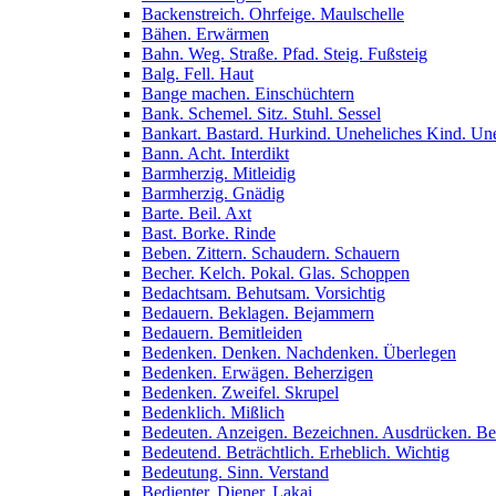
Backenstreich. Ohrfeige. Maulschelle
Bähen. Erwärmen
Bahn. Weg. Straße. Pfad. Steig. Fußsteig
Balg. Fell. Haut
Bange machen. Einschüchtern
Bank. Schemel. Sitz. Stuhl. Sessel
Bankart. Bastard. Hurkind. Uneheliches Kind. Un
Bann. Acht. Interdikt
Barmherzig. Mitleidig
Barmherzig. Gnädig
Barte. Beil. Axt
Bast. Borke. Rinde
Beben. Zittern. Schaudern. Schauern
Becher. Kelch. Pokal. Glas. Schoppen
Bedachtsam. Behutsam. Vorsichtig
Bedauern. Beklagen. Bejammern
Bedauern. Bemitleiden
Bedenken. Denken. Nachdenken. Überlegen
Bedenken. Erwägen. Beherzigen
Bedenken. Zweifel. Skrupel
Bedenklich. Mißlich
Bedeuten. Anzeigen. Bezeichnen. Ausdrücken. B
Bedeutend. Beträchtlich. Erheblich. Wichtig
Bedeutung. Sinn. Verstand
Bedienter. Diener. Lakai