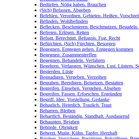
Bedürfen. Nötig haben. Brauchen
(Sich) Befassen. Abgeben
Befehlen. Verordnen. Gebieten. Heißen. Vorschre
Befinden. Wohlbefinden
Beflecken. Beschmieren. Beschmutzen. Besudeln.
Befreien. Erlösen. Retten
Befugt. Berechtigt. Befugnis. Fug. Recht
Befürchten. (Sich) Fürchten. Besorgen
Begegnen. Entgegen gehen. Entgegen kommen
Begegnen. Zusammentreffen
Begegnen. Behandeln. Verfahren
Begehren. Verlangen. Wünschen. Lust. Lüstern. Se
Begierden. Lüste
Begnadigen. Vergeben. Verzeihen
Begraben. Beerdigen. Beisetzen. Bestatten
Begreifen. Einsehen. Verstehen. Absehen
Begreifen. Fassen. Erforschen. Ergründen
Begriff. Idee. Vorstellung. Gedanke
Behaglich. Heimlich. Traulich. Traut
Beharren. Bleiben
Beharrlich. Beständig. Standhaft. Ausdauernd
Behaupten. Bejahen
Behörde. Obrigkeit
Beherzt. Mutig. Kühn. Tapfer. Herzhaft
Bejahen. Versichern. Bestätigen. Bekräftigen. Bet