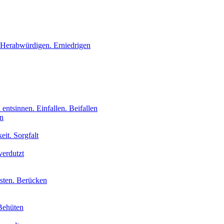
 Herabwürdigen. Erniedrigen
 entsinnen. Einfallen. Beifallen
en
eit. Sorgfalt
verdutzt
isten. Berücken
Behüten