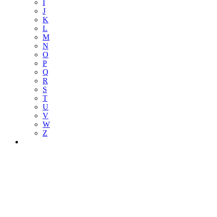
I
J
K
L
M
N
O
P
Q
R
S
T
U
V
W
Z