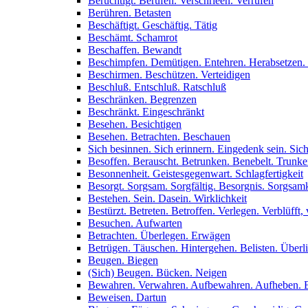
Berüchtigt. Berufen. Verschrieen. Verrufen
Berühren. Betasten
Beschäftigt. Geschäftig. Tätig
Beschämt. Schamrot
Beschaffen. Bewandt
Beschimpfen. Demütigen. Entehren. Herabsetzen.
Beschirmen. Beschützen. Verteidigen
Beschluß. Entschluß. Ratschluß
Beschränken. Begrenzen
Beschränkt. Eingeschränkt
Besehen. Besichtigen
Besehen. Betrachten. Beschauen
Sich besinnen. Sich erinnern. Eingedenk sein. Sich
Besoffen. Berauscht. Betrunken. Benebelt. Trunk
Besonnenheit. Geistesgegenwart. Schlagfertigkeit
Besorgt. Sorgsam. Sorgfältig. Besorgnis. Sorgsamk
Bestehen. Sein. Dasein. Wirklichkeit
Bestürzt. Betreten. Betroffen. Verlegen. Verblüfft, 
Besuchen. Aufwarten
Betrachten. Überlegen. Erwägen
Betrügen. Täuschen. Hintergehen. Belisten. Überl
Beugen. Biegen
(Sich) Beugen. Bücken. Neigen
Bewahren. Verwahren. Aufbewahren. Aufheben. 
Beweisen. Dartun