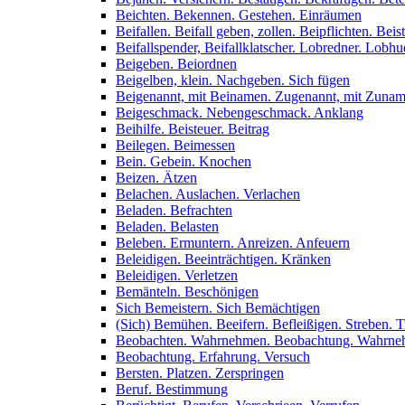
Beichten. Bekennen. Gestehen. Einräumen
Beifallen. Beifall geben, zollen. Beipflichten. Bei
Beifallspender, Beifallklatscher. Lobredner. Lobh
Beigeben. Beiordnen
Beigelben, klein. Nachgeben. Sich fügen
Beigenannt, mit Beinamen. Zugenannt, mit Zuna
Beigeschmack. Nebengeschmack. Anklang
Beihilfe. Beisteuer. Beitrag
Beilegen. Beimessen
Bein. Gebein. Knochen
Beizen. Ätzen
Belachen. Auslachen. Verlachen
Beladen. Befrachten
Beladen. Belasten
Beleben. Ermuntern. Anreizen. Anfeuern
Beleidigen. Beeinträchtigen. Kränken
Beleidigen. Verletzen
Bemänteln. Beschönigen
Sich Bemeistern. Sich Bemächtigen
(Sich) Bemühen. Beeifern. Befleißigen. Streben. T
Beobachten. Wahrnehmen. Beobachtung. Wahrn
Beobachtung. Erfahrung. Versuch
Bersten. Platzen. Zerspringen
Beruf. Bestimmung