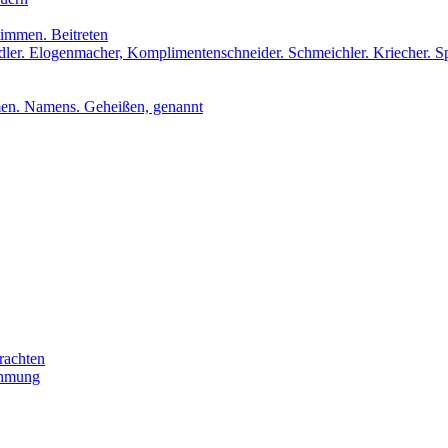
stimmen. Beitreten
udler. Elogenmacher, Komplimentenschneider. Schmeichler. Kriecher. S
men. Namens. Geheißen, genannt
rachten
ehmung