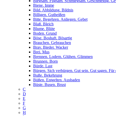
Biegsam. Fügsam. Schmiegsam. Geschmeidig. G
Biene. Imme
Bild. Abbildung. Bildnis
Billigen. Gutheißen
Bitte. Begehren. Anliegen. Gebet
Blaß. Bleich
Blume. Blüte
Boden. Grund
Böse. Boshaft. Bösartig
Brauchen. Gebrauchen
Brav. Bieder. Wacker
Brei. Mus
Brennen. Lodern. Glühen. Glimmen
Brunnen. Born
Bürde. Last
Bürgen. Sich verbürgen. Gut sein. Gut sagen. Für 
Buße. Bekehrung
Büßen. Entgelten. Ausbaden
Büste. Busen. Brust
C
D
E
F
G
H