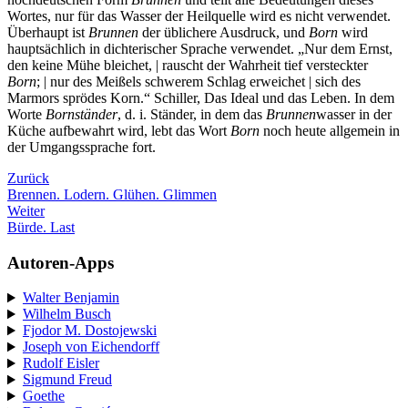
Wortes, nur für das Wasser der Heilquelle wird es nicht verwendet.
Überhaupt ist
Brunnen
der üblichere Ausdruck, und
Born
wird
hauptsächlich in dichterischer Sprache verwendet. „Nur dem Ernst,
den keine Mühe bleichet, | rauscht der Wahrheit tief versteckter
Born
; | nur des Meißels schwerem Schlag erweichet | sich des
Marmors sprödes Korn.“ Schiller, Das Ideal und das Leben. In dem
Worte
Bornständer
, d. i. Ständer, in dem das
Brunnen
wasser in der
Küche aufbewahrt wird, lebt das Wort
Born
noch heute allgemein in
der Umgangssprache fort.
Zurück
Brennen. Lodern. Glühen. Glimmen
Weiter
Bürde. Last
Autoren-Apps
Walter Benjamin
Wilhelm Busch
Fjodor M. Dostojewski
Joseph von Eichendorff
Rudolf Eisler
Sigmund Freud
Goethe