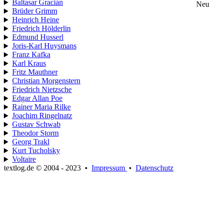
Baltasar Gracián
Neu
Brüder Grimm
Heinrich Heine
Friedrich Hölderlin
Edmund Husserl
Joris-Karl Huysmans
Franz Kafka
Karl Kraus
Fritz Mauthner
Christian Morgenstern
Friedrich Nietzsche
Edgar Allan Poe
Rainer Maria Rilke
Joachim Ringelnatz
Gustav Schwab
Theodor Storm
Georg Trakl
Kurt Tucholsky
Voltaire
textlog.de © 2004 - 2023
•
Impressum
•
Datenschutz