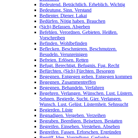
Bedeutend. Beträchtlich. Erheblich. Wichtig
Bedeutung. Sinn. Verstand
Bedienter. Diener. Lakai
Bedürfen. Nötig haben. Brauchen
(Sich) Befassen. Abgeben
Befehlen. Verordnen. Gebieten. Heißen.
Vorschreiben
Befinden. Wohlbefinden
Beflecken. Beschmieren. Beschmutzen.
Besudeln. Verunreinigen
Befreien. Erlösen. Retten
Befugt. Berechtigt. Befugnis. Fug. Recht
Befürchten. (Sich) Fürchten. Besorgen
Begegnen. Entgegen gehen. Entgegen kommen
Begegnen. Zusammentreffen
Begegnen. Behandeln. Verfahren
Begehren. Verlangen. Wünschen. Lust. Lüstern.
Sehnen. Begierde. Sucht. Gier. Verlangen.
Wunsch. Lust. Gelüst. Lüsternheit. Sehnsucht
Begierden. Lüste
Begnadigen. Vergeben. Verzeihen
Begraben. Beerdigen. Beisetzen. Bestatten
Begreifen. Einsehen. Verstehen. Absehen
Begreifen. Fassen. Erforschen. Ergründen
Begriff. Idee. Vorstellung. Gedanke