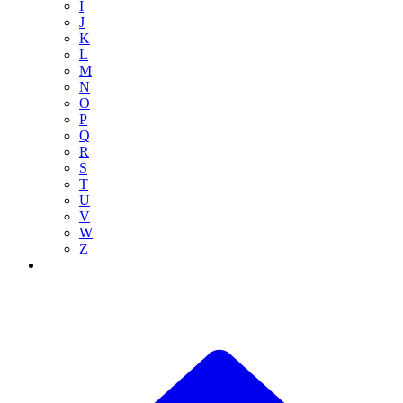
I
J
K
L
M
N
O
P
Q
R
S
T
U
V
W
Z