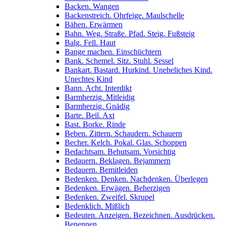
Backen. Wangen
Backenstreich. Ohrfeige. Maulschelle
Bähen. Erwärmen
Bahn. Weg. Straße. Pfad. Steig. Fußsteig
Balg. Fell. Haut
Bange machen. Einschüchtern
Bank. Schemel. Sitz. Stuhl. Sessel
Bankart. Bastard. Hurkind. Uneheliches Kind.
Unechtes Kind
Bann. Acht. Interdikt
Barmherzig. Mitleidig
Barmherzig. Gnädig
Barte. Beil. Axt
Bast. Borke. Rinde
Beben. Zittern. Schaudern. Schauern
Becher. Kelch. Pokal. Glas. Schoppen
Bedachtsam. Behutsam. Vorsichtig
Bedauern. Beklagen. Bejammern
Bedauern. Bemitleiden
Bedenken. Denken. Nachdenken. Überlegen
Bedenken. Erwägen. Beherzigen
Bedenken. Zweifel. Skrupel
Bedenklich. Mißlich
Bedeuten. Anzeigen. Bezeichnen. Ausdrücken.
Benennen