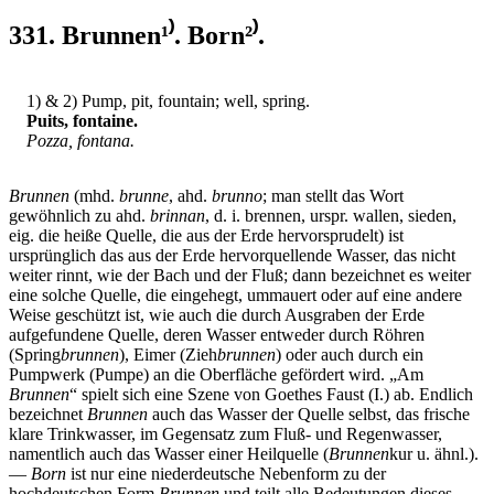
331. Brunnen¹⁾. Born²⁾.
1) & 2) Pump, pit, fountain; well, spring.
Puits, fontaine.
Pozza, fontana.
Brunnen
(mhd.
brunne
, ahd.
brunno
; man stellt das Wort
gewöhnlich zu ahd.
brinnan
, d. i. brennen, urspr. wallen, sieden,
eig. die heiße Quelle, die aus der Erde hervorsprudelt) ist
ursprünglich das aus der Erde hervorquellende Wasser, das nicht
weiter rinnt, wie der Bach und der Fluß; dann bezeichnet es weiter
eine solche Quelle, die eingehegt, ummauert oder auf eine andere
Weise geschützt ist, wie auch die durch Ausgraben der Erde
aufgefundene Quelle, deren Wasser entweder durch Röhren
(Spring
brunnen
), Eimer (Zieh
brunnen
) oder auch durch ein
Pumpwerk (Pumpe) an die Oberfläche gefördert wird. „Am
Brunnen
“ spielt sich eine Szene von Goethes Faust (I.) ab. Endlich
bezeichnet
Brunnen
auch das Wasser der Quelle selbst, das frische
klare Trinkwasser, im Gegensatz zum Fluß- und Regenwasser,
namentlich auch das Wasser einer Heilquelle (
Brunnen
kur u. ähnl.).
—
Born
ist nur eine niederdeutsche Nebenform zu der
hochdeutschen Form
Brunnen
und teilt alle Bedeutungen dieses