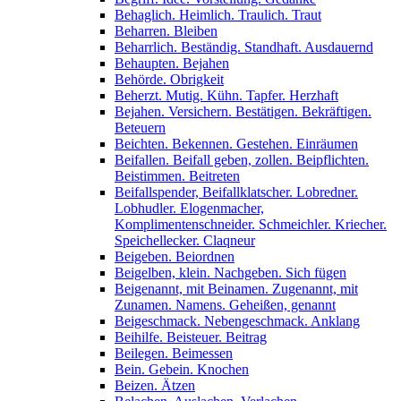
Behaglich. Heimlich. Traulich. Traut
Beharren. Bleiben
Beharrlich. Beständig. Standhaft. Ausdauernd
Behaupten. Bejahen
Behörde. Obrigkeit
Beherzt. Mutig. Kühn. Tapfer. Herzhaft
Bejahen. Versichern. Bestätigen. Bekräftigen.
Beteuern
Beichten. Bekennen. Gestehen. Einräumen
Beifallen. Beifall geben, zollen. Beipflichten.
Beistimmen. Beitreten
Beifallspender, Beifallklatscher. Lobredner.
Lobhudler. Elogenmacher,
Komplimentenschneider. Schmeichler. Kriecher.
Speichellecker. Claqneur
Beigeben. Beiordnen
Beigelben, klein. Nachgeben. Sich fügen
Beigenannt, mit Beinamen. Zugenannt, mit
Zunamen. Namens. Geheißen, genannt
Beigeschmack. Nebengeschmack. Anklang
Beihilfe. Beisteuer. Beitrag
Beilegen. Beimessen
Bein. Gebein. Knochen
Beizen. Ätzen