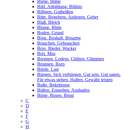
Biene. Imme
Bild. Abbildung. Bildnis
Billigen. Gutheißen
Bitte. Begehren. Anliegen. Gebet
Blaß. Bleich
Blume. Blüte
Boden. Grund
Böse. Boshaft. Bösartig
Brauchen. Gebrauchen
Brav. Bieder. Wacker
Brei. Mus
Brennen. Lodern. Glühen. Glimmen
Brunnen. Born
Bürde. Last
Bürgen. Sich verbürgen. Gut sein. Gut sagen.
Für etwas stehen. Haften. Gewähr leisten
Buße. Bekehrung
Büßen. Entgelten. Ausbaden
Büste. Busen. Brust
C
D
E
F
G
H