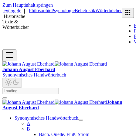
Zum Hauptinhalt springen
Philosophie
Psychologie
Belletristik
Wörterbücher
textlog.de
❘
Historische
Texte &
P
Wörterbücher
P
B
Johann August Eberhard
Synonymisches Handwörterbuch
Johann
August Eberhard
Synonymisches Handwörterbuch
A
B
Bach. Quelle. Fluß. Strom