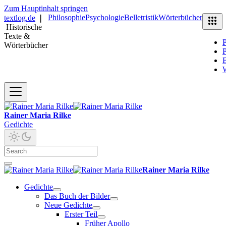
Zum Hauptinhalt springen
Philosophie
Psychologie
Belletristik
Wörterbücher
textlog.de
❘
Historische
Texte &
P
Wörterbücher
P
B
Rainer Maria Rilke
Gedichte
Rainer Maria Rilke
Gedichte
Das Buch der Bilder
Neue Gedichte
Erster Teil
Früher Apollo