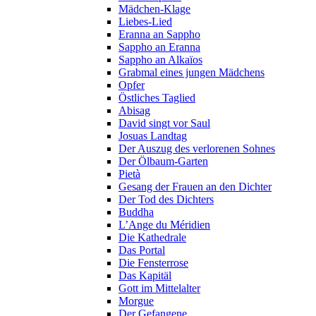
Mädchen-Klage
Liebes-Lied
Eranna an Sappho
Sappho an Eranna
Sappho an Alkaïos
Grabmal eines jungen Mädchens
Opfer
Östliches Taglied
Abisag
David singt vor Saul
Josuas Landtag
Der Auszug des verlorenen Sohnes
Der Ölbaum-Garten
Pietà
Gesang der Frauen an den Dichter
Der Tod des Dichters
Buddha
L’Ange du Méridien
Die Kathedrale
Das Portal
Die Fensterrose
Das Kapitäl
Gott im Mittelalter
Morgue
Der Gefangene