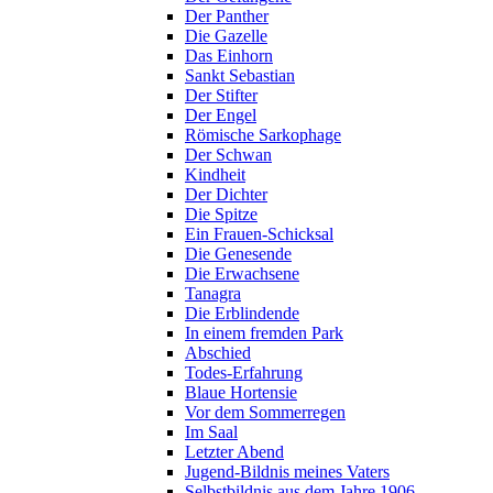
Der Panther
Die Gazelle
Das Einhorn
Sankt Sebastian
Der Stifter
Der Engel
Römische Sarkophage
Der Schwan
Kindheit
Der Dichter
Die Spitze
Ein Frauen-Schicksal
Die Genesende
Die Erwachsene
Tanagra
Die Erblindende
In einem fremden Park
Abschied
Todes-Erfahrung
Blaue Hortensie
Vor dem Sommerregen
Im Saal
Letzter Abend
Jugend-Bildnis meines Vaters
Selbstbildnis aus dem Jahre 1906