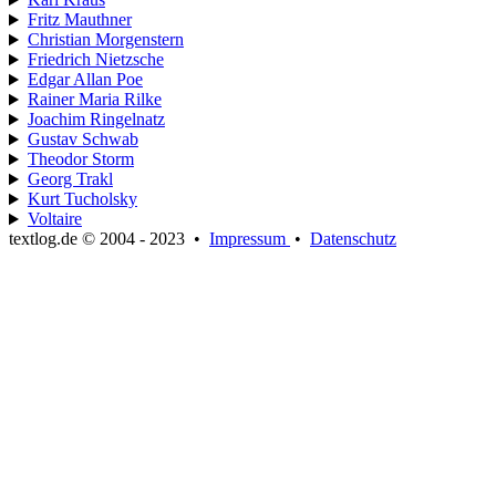
Fritz Mauthner
Christian Morgenstern
Friedrich Nietzsche
Edgar Allan Poe
Rainer Maria Rilke
Joachim Ringelnatz
Gustav Schwab
Theodor Storm
Georg Trakl
Kurt Tucholsky
Voltaire
textlog.de © 2004 - 2023
•
Impressum
•
Datenschutz