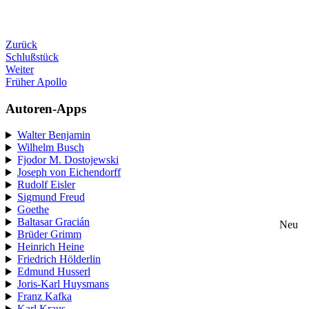
Zurück
Schlußstück
Weiter
Früher Apollo
Autoren-Apps
Walter Benjamin
Wilhelm Busch
Fjodor M. Dostojewski
Joseph von Eichendorff
Rudolf Eisler
Sigmund Freud
Goethe
Baltasar Gracián
Neu
Brüder Grimm
Heinrich Heine
Friedrich Hölderlin
Edmund Husserl
Joris-Karl Huysmans
Franz Kafka
Karl Kraus