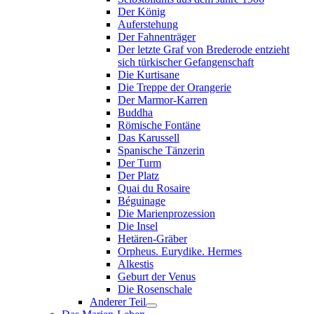
Der König
Auferstehung
Der Fahnenträger
Der letzte Graf von Brederode entzieht
sich türkischer Gefangenschaft
Die Kurtisane
Die Treppe der Orangerie
Der Marmor-Karren
Buddha
Römische Fontäne
Das Karussell
Spanische Tänzerin
Der Turm
Der Platz
Quai du Rosaire
Béguinage
Die Marienprozession
Die Insel
Hetären-Gräber
Orpheus. Eurydike. Hermes
Alkestis
Geburt der Venus
Die Rosenschale
Anderer Teil