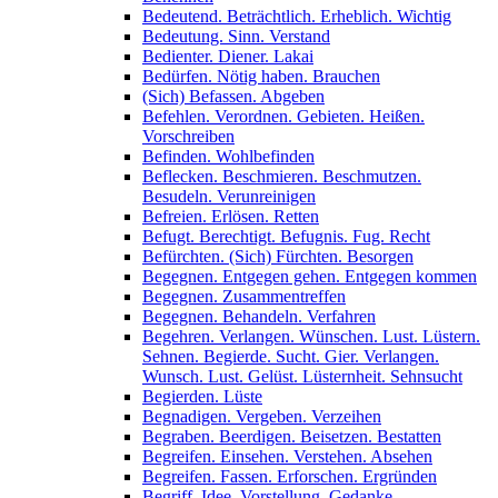
Bedeutend. Beträchtlich. Erheblich. Wichtig
Bedeutung. Sinn. Verstand
Bedienter. Diener. Lakai
Bedürfen. Nötig haben. Brauchen
(Sich) Befassen. Abgeben
Befehlen. Verordnen. Gebieten. Heißen.
Vorschreiben
Befinden. Wohlbefinden
Beflecken. Beschmieren. Beschmutzen.
Besudeln. Verunreinigen
Befreien. Erlösen. Retten
Befugt. Berechtigt. Befugnis. Fug. Recht
Befürchten. (Sich) Fürchten. Besorgen
Begegnen. Entgegen gehen. Entgegen kommen
Begegnen. Zusammentreffen
Begegnen. Behandeln. Verfahren
Begehren. Verlangen. Wünschen. Lust. Lüstern.
Sehnen. Begierde. Sucht. Gier. Verlangen.
Wunsch. Lust. Gelüst. Lüsternheit. Sehnsucht
Begierden. Lüste
Begnadigen. Vergeben. Verzeihen
Begraben. Beerdigen. Beisetzen. Bestatten
Begreifen. Einsehen. Verstehen. Absehen
Begreifen. Fassen. Erforschen. Ergründen
Begriff. Idee. Vorstellung. Gedanke