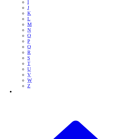
I
J
K
L
M
N
O
P
Q
R
S
T
U
V
W
Z