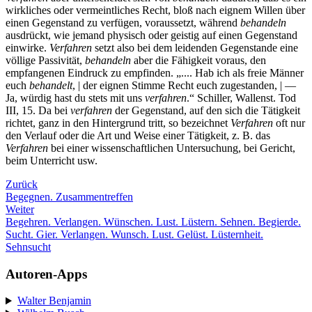
wirkliches oder vermeintliches Recht, bloß nach eignem Willen über
einen Gegenstand zu verfügen, voraussetzt, während
behandeln
ausdrückt, wie jemand physisch oder geistig auf einen Gegenstand
einwirke.
Verfahren
setzt also bei dem leidenden Gegenstande eine
völlige Passivität,
behandeln
aber die Fähigkeit voraus, den
empfangenen Eindruck zu empfinden. „.... Hab ich als freie Männer
euch
behandelt
, | der eignen Stimme Recht euch zugestanden, | —
Ja, würdig hast du stets mit uns
verfahren
.“ Schiller, Wallenst. Tod
III, 15. Da bei
verfahren
der Gegenstand, auf den sich die Tätigkeit
richtet, ganz in den Hintergrund tritt, so bezeichnet
Verfahren
oft nur
den Verlauf oder die Art und Weise einer Tätigkeit, z. B. das
Verfahren
bei einer wissenschaftlichen Untersuchung, bei Gericht,
beim Unterricht usw.
Zurück
Begegnen. Zusammentreffen
Weiter
Begehren. Verlangen. Wünschen. Lust. Lüstern. Sehnen. Begierde.
Sucht. Gier. Verlangen. Wunsch. Lust. Gelüst. Lüsternheit.
Sehnsucht
Autoren-Apps
Walter Benjamin