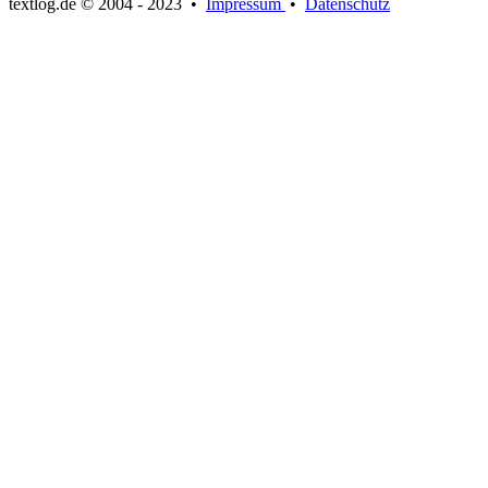
textlog.de © 2004 - 2023
•
Impressum
•
Datenschutz