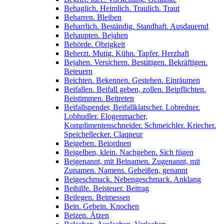
Behaglich. Heimlich. Traulich. Traut
Beharren. Bleiben
Beharrlich. Beständig. Standhaft. Ausdauernd
Behaupten. Bejahen
Behörde. Obrigkeit
Beherzt. Mutig. Kühn. Tapfer. Herzhaft
Bejahen. Versichern. Bestätigen. Bekräftigen.
Beteuern
Beichten. Bekennen. Gestehen. Einräumen
Beifallen. Beifall geben, zollen. Beipflichten.
Beistimmen. Beitreten
Beifallspender, Beifallklatscher. Lobredner.
Lobhudler. Elogenmacher,
Komplimentenschneider. Schmeichler. Kriecher.
Speichellecker. Claqneur
Beigeben. Beiordnen
Beigelben, klein. Nachgeben. Sich fügen
Beigenannt, mit Beinamen. Zugenannt, mit
Zunamen. Namens. Geheißen, genannt
Beigeschmack. Nebengeschmack. Anklang
Beihilfe. Beisteuer. Beitrag
Beilegen. Beimessen
Bein. Gebein. Knochen
Beizen. Ätzen