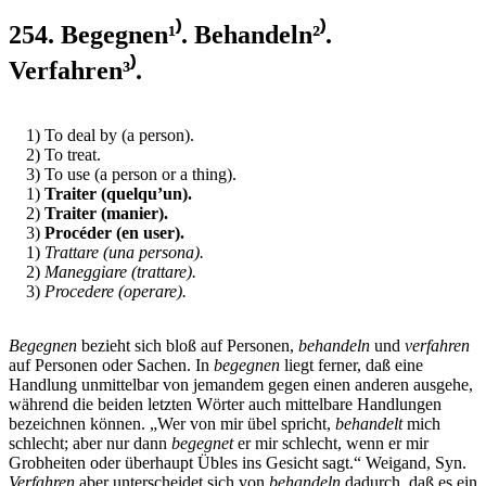
254. Begegnen¹⁾. Behandeln²⁾.
Verfahren³⁾.
1) To deal by (a person).
2) To treat.
3) To use (a person or a thing).
1)
Traiter (quelqu’un).
2)
Traiter (manier).
3)
Procéder (en user).
1)
Trattare (una persona).
2)
Maneggiare (trattare).
3)
Procedere (operare).
Begegnen
bezieht sich bloß auf Personen,
behandeln
und
verfahren
auf Personen oder Sachen. In
begegnen
liegt ferner, daß eine
Handlung unmittelbar von jemandem gegen einen anderen ausgehe,
während die beiden letzten Wörter auch mittelbare Handlungen
bezeichnen können. „Wer von mir übel spricht,
behandelt
mich
schlecht; aber nur dann
begegnet
er mir schlecht, wenn er mir
Grobheiten oder überhaupt Übles ins Gesicht sagt.“ Weigand, Syn.
Verfahren
aber unterscheidet sich von
behandeln
dadurch, daß es ein