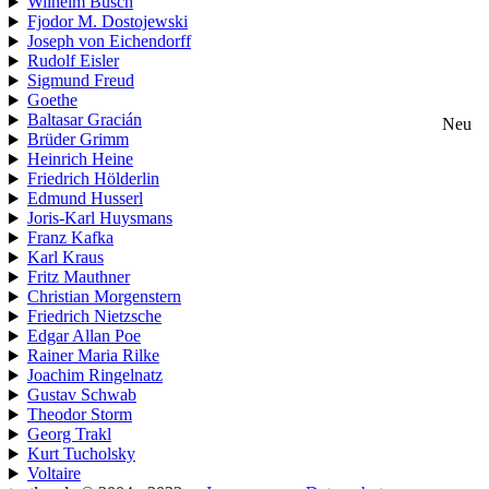
Wilhelm Busch
Fjodor M. Dostojewski
Joseph von Eichendorff
Rudolf Eisler
Sigmund Freud
Goethe
Baltasar Gracián
Neu
Brüder Grimm
Heinrich Heine
Friedrich Hölderlin
Edmund Husserl
Joris-Karl Huysmans
Franz Kafka
Karl Kraus
Fritz Mauthner
Christian Morgenstern
Friedrich Nietzsche
Edgar Allan Poe
Rainer Maria Rilke
Joachim Ringelnatz
Gustav Schwab
Theodor Storm
Georg Trakl
Kurt Tucholsky
Voltaire