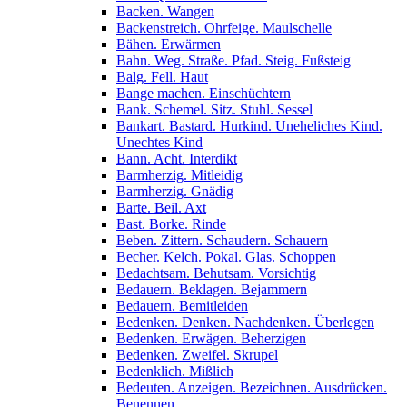
Backen. Wangen
Backenstreich. Ohrfeige. Maulschelle
Bähen. Erwärmen
Bahn. Weg. Straße. Pfad. Steig. Fußsteig
Balg. Fell. Haut
Bange machen. Einschüchtern
Bank. Schemel. Sitz. Stuhl. Sessel
Bankart. Bastard. Hurkind. Uneheliches Kind.
Unechtes Kind
Bann. Acht. Interdikt
Barmherzig. Mitleidig
Barmherzig. Gnädig
Barte. Beil. Axt
Bast. Borke. Rinde
Beben. Zittern. Schaudern. Schauern
Becher. Kelch. Pokal. Glas. Schoppen
Bedachtsam. Behutsam. Vorsichtig
Bedauern. Beklagen. Bejammern
Bedauern. Bemitleiden
Bedenken. Denken. Nachdenken. Überlegen
Bedenken. Erwägen. Beherzigen
Bedenken. Zweifel. Skrupel
Bedenklich. Mißlich
Bedeuten. Anzeigen. Bezeichnen. Ausdrücken.
Benennen