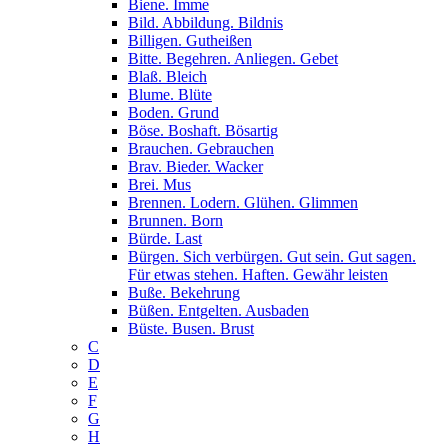
Biene. Imme
Bild. Abbildung. Bildnis
Billigen. Gutheißen
Bitte. Begehren. Anliegen. Gebet
Blaß. Bleich
Blume. Blüte
Boden. Grund
Böse. Boshaft. Bösartig
Brauchen. Gebrauchen
Brav. Bieder. Wacker
Brei. Mus
Brennen. Lodern. Glühen. Glimmen
Brunnen. Born
Bürde. Last
Bürgen. Sich verbürgen. Gut sein. Gut sagen.
Für etwas stehen. Haften. Gewähr leisten
Buße. Bekehrung
Büßen. Entgelten. Ausbaden
Büste. Busen. Brust
C
D
E
F
G
H