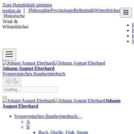
Zum Hauptinhalt springen
Philosophie
Psychologie
Belletristik
Wörterbücher
textlog.de
❘
Historische
Texte &
P
Wörterbücher
P
B
Johann August Eberhard
Synonymisches Handwörterbuch
Johann
August Eberhard
Synonymisches Handwörterbuch
A
B
Bach. Quelle. Fluß. Strom