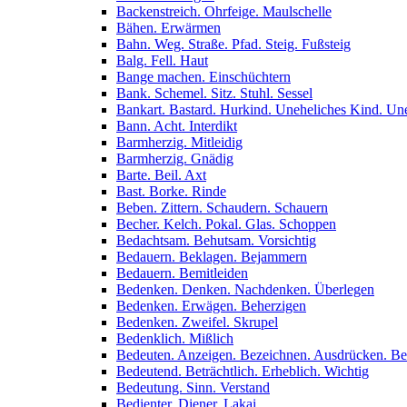
Backenstreich. Ohrfeige. Maulschelle
Bähen. Erwärmen
Bahn. Weg. Straße. Pfad. Steig. Fußsteig
Balg. Fell. Haut
Bange machen. Einschüchtern
Bank. Schemel. Sitz. Stuhl. Sessel
Bankart. Bastard. Hurkind. Uneheliches Kind. Un
Bann. Acht. Interdikt
Barmherzig. Mitleidig
Barmherzig. Gnädig
Barte. Beil. Axt
Bast. Borke. Rinde
Beben. Zittern. Schaudern. Schauern
Becher. Kelch. Pokal. Glas. Schoppen
Bedachtsam. Behutsam. Vorsichtig
Bedauern. Beklagen. Bejammern
Bedauern. Bemitleiden
Bedenken. Denken. Nachdenken. Überlegen
Bedenken. Erwägen. Beherzigen
Bedenken. Zweifel. Skrupel
Bedenklich. Mißlich
Bedeuten. Anzeigen. Bezeichnen. Ausdrücken. B
Bedeutend. Beträchtlich. Erheblich. Wichtig
Bedeutung. Sinn. Verstand
Bedienter. Diener. Lakai