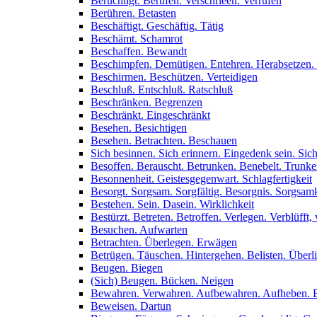
Berüchtigt. Berufen. Verschrieen. Verrufen
Berühren. Betasten
Beschäftigt. Geschäftig. Tätig
Beschämt. Schamrot
Beschaffen. Bewandt
Beschimpfen. Demütigen. Entehren. Herabsetzen.
Beschirmen. Beschützen. Verteidigen
Beschluß. Entschluß. Ratschluß
Beschränken. Begrenzen
Beschränkt. Eingeschränkt
Besehen. Besichtigen
Besehen. Betrachten. Beschauen
Sich besinnen. Sich erinnern. Eingedenk sein. Sich
Besoffen. Berauscht. Betrunken. Benebelt. Trunk
Besonnenheit. Geistesgegenwart. Schlagfertigkeit
Besorgt. Sorgsam. Sorgfältig. Besorgnis. Sorgsamk
Bestehen. Sein. Dasein. Wirklichkeit
Bestürzt. Betreten. Betroffen. Verlegen. Verblüfft, 
Besuchen. Aufwarten
Betrachten. Überlegen. Erwägen
Betrügen. Täuschen. Hintergehen. Belisten. Überl
Beugen. Biegen
(Sich) Beugen. Bücken. Neigen
Bewahren. Verwahren. Aufbewahren. Aufheben. 
Beweisen. Dartun