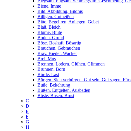
Biegsam. Fügsam. Schmiegsam. Geschmeidig. G
Biene. Imme
Bild. Abbildung. Bildnis
Billigen. Gutheißen
Bitte. Begehren. Anliegen. Gebet
Blaß. Bleich
Blume. Blüte
Boden. Grund
Böse. Boshaft. Bösartig
Brauchen. Gebrauchen
Brav. Bieder. Wacker
Brei. Mus
Brennen. Lodern. Glühen. Glimmen
Brunnen. Born
Bürde. Last
Bürgen. Sich verbürgen. Gut sein. Gut sagen. Für 
Buße. Bekehrung
Büßen. Entgelten. Ausbaden
Büste. Busen. Brust
C
D
E
F
G
H