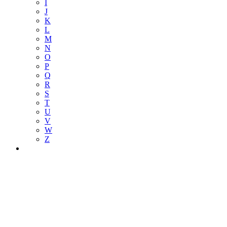
I
J
K
L
M
N
O
P
Q
R
S
T
U
V
W
Z