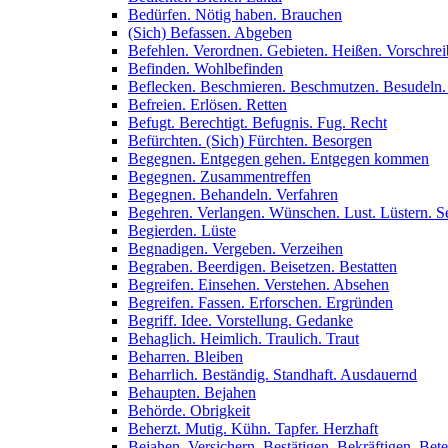
Bedürfen. Nötig haben. Brauchen
(Sich) Befassen. Abgeben
Befehlen. Verordnen. Gebieten. Heißen. Vorschre
Befinden. Wohlbefinden
Beflecken. Beschmieren. Beschmutzen. Besudeln.
Befreien. Erlösen. Retten
Befugt. Berechtigt. Befugnis. Fug. Recht
Befürchten. (Sich) Fürchten. Besorgen
Begegnen. Entgegen gehen. Entgegen kommen
Begegnen. Zusammentreffen
Begegnen. Behandeln. Verfahren
Begehren. Verlangen. Wünschen. Lust. Lüstern. Se
Begierden. Lüste
Begnadigen. Vergeben. Verzeihen
Begraben. Beerdigen. Beisetzen. Bestatten
Begreifen. Einsehen. Verstehen. Absehen
Begreifen. Fassen. Erforschen. Ergründen
Begriff. Idee. Vorstellung. Gedanke
Behaglich. Heimlich. Traulich. Traut
Beharren. Bleiben
Beharrlich. Beständig. Standhaft. Ausdauernd
Behaupten. Bejahen
Behörde. Obrigkeit
Beherzt. Mutig. Kühn. Tapfer. Herzhaft
Bejahen. Versichern. Bestätigen. Bekräftigen. Bet