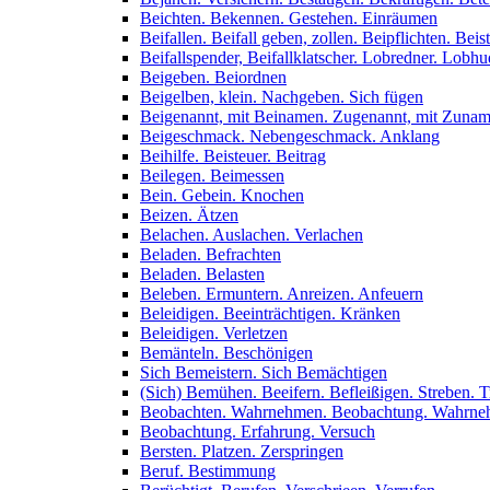
Beichten. Bekennen. Gestehen. Einräumen
Beifallen. Beifall geben, zollen. Beipflichten. Bei
Beifallspender, Beifallklatscher. Lobredner. Lobh
Beigeben. Beiordnen
Beigelben, klein. Nachgeben. Sich fügen
Beigenannt, mit Beinamen. Zugenannt, mit Zuna
Beigeschmack. Nebengeschmack. Anklang
Beihilfe. Beisteuer. Beitrag
Beilegen. Beimessen
Bein. Gebein. Knochen
Beizen. Ätzen
Belachen. Auslachen. Verlachen
Beladen. Befrachten
Beladen. Belasten
Beleben. Ermuntern. Anreizen. Anfeuern
Beleidigen. Beeinträchtigen. Kränken
Beleidigen. Verletzen
Bemänteln. Beschönigen
Sich Bemeistern. Sich Bemächtigen
(Sich) Bemühen. Beeifern. Befleißigen. Streben. T
Beobachten. Wahrnehmen. Beobachtung. Wahrn
Beobachtung. Erfahrung. Versuch
Bersten. Platzen. Zerspringen
Beruf. Bestimmung