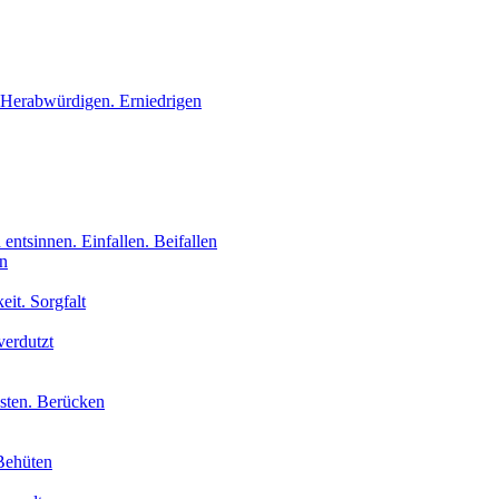
 Herabwürdigen. Erniedrigen
 entsinnen. Einfallen. Beifallen
en
eit. Sorgfalt
verdutzt
isten. Berücken
Behüten