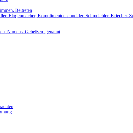
stimmen. Beitreten
udler. Elogenmacher, Komplimentenschneider. Schmeichler. Kriecher. S
men. Namens. Geheißen, genannt
rachten
ehmung