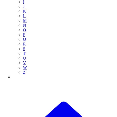
I
J
K
L
M
N
O
P
Q
R
S
T
U
V
W
Z