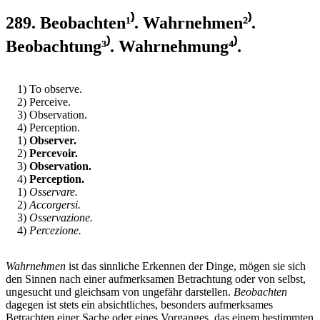
289. Beobachten¹⁾. Wahrnehmen²⁾.
Beobachtung³⁾. Wahrnehmung⁴⁾.
1) To observe.
2) Perceive.
3) Observation.
4) Perception.
1)
Observer.
2)
Percevoir.
3)
Observation.
4)
Perception.
1)
Osservare.
2)
Accorgersi.
3)
Osservazione.
4)
Percezione.
Wahrnehmen
ist das sinnliche Erkennen der Dinge, mögen sie sich
den Sinnen nach einer aufmerksamen Betrachtung oder von selbst,
ungesucht und gleichsam von ungefähr darstellen.
Beobachten
dagegen ist stets ein absichtliches, besonders aufmerksames
Betrachten einer Sache oder eines Vorganges, das einem bestimmten