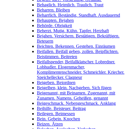
Behaglich. Heimlich. Traulich. Traut
Beharren. Bleiben
Beharrlich. Beständig. Standhaft. Ausdauernd
Behaupten. Bejahen
Behörde. Obrigkeit
Beherzt. Mutig. Kühn. Tapfer. Herzhaft
Bejahen. Versichern. Bestätigen. Bekräftigen.
Beteuern
Beichten. Bekennen. Gestehen. Einräumen
Beifallen. Beifall geben, zollen. Beipflichten.
Beistimmen. Beitreten
Beifallspender, Beifallklatscher. Lobredner.
Lobhudler. Elogenmacher,
Komplimentenschneider. Schmeichler. Kriecher.
Speichellecker. Claqneur
Beigeben. Beiordnen
Beigelben, klein. Nachgeben. Sich fügen
Beigenannt, mit Beinamen. Zugenannt, mit
Zunamen. Namens. Geheißen, genannt
Beigeschmack. Nebengeschmack. Anklang
Beihilfe. Beisteuer. Beitrag
Beilegen. Beimessen
Bein. Gebein. Knochen
Beizen. Ätzen