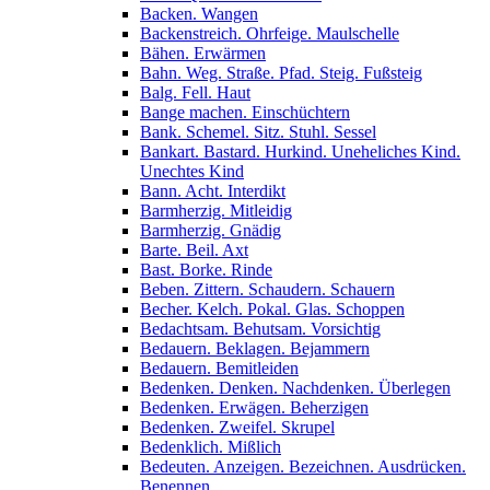
Backen. Wangen
Backenstreich. Ohrfeige. Maulschelle
Bähen. Erwärmen
Bahn. Weg. Straße. Pfad. Steig. Fußsteig
Balg. Fell. Haut
Bange machen. Einschüchtern
Bank. Schemel. Sitz. Stuhl. Sessel
Bankart. Bastard. Hurkind. Uneheliches Kind.
Unechtes Kind
Bann. Acht. Interdikt
Barmherzig. Mitleidig
Barmherzig. Gnädig
Barte. Beil. Axt
Bast. Borke. Rinde
Beben. Zittern. Schaudern. Schauern
Becher. Kelch. Pokal. Glas. Schoppen
Bedachtsam. Behutsam. Vorsichtig
Bedauern. Beklagen. Bejammern
Bedauern. Bemitleiden
Bedenken. Denken. Nachdenken. Überlegen
Bedenken. Erwägen. Beherzigen
Bedenken. Zweifel. Skrupel
Bedenklich. Mißlich
Bedeuten. Anzeigen. Bezeichnen. Ausdrücken.
Benennen