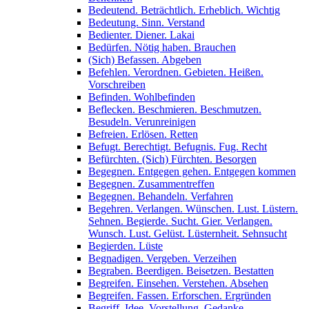
Bedeutend. Beträchtlich. Erheblich. Wichtig
Bedeutung. Sinn. Verstand
Bedienter. Diener. Lakai
Bedürfen. Nötig haben. Brauchen
(Sich) Befassen. Abgeben
Befehlen. Verordnen. Gebieten. Heißen.
Vorschreiben
Befinden. Wohlbefinden
Beflecken. Beschmieren. Beschmutzen.
Besudeln. Verunreinigen
Befreien. Erlösen. Retten
Befugt. Berechtigt. Befugnis. Fug. Recht
Befürchten. (Sich) Fürchten. Besorgen
Begegnen. Entgegen gehen. Entgegen kommen
Begegnen. Zusammentreffen
Begegnen. Behandeln. Verfahren
Begehren. Verlangen. Wünschen. Lust. Lüstern.
Sehnen. Begierde. Sucht. Gier. Verlangen.
Wunsch. Lust. Gelüst. Lüsternheit. Sehnsucht
Begierden. Lüste
Begnadigen. Vergeben. Verzeihen
Begraben. Beerdigen. Beisetzen. Bestatten
Begreifen. Einsehen. Verstehen. Absehen
Begreifen. Fassen. Erforschen. Ergründen
Begriff. Idee. Vorstellung. Gedanke