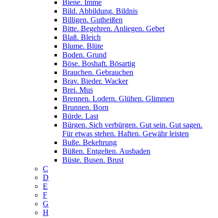
Biene. Imme
Bild. Abbildung. Bildnis
Billigen. Gutheißen
Bitte. Begehren. Anliegen. Gebet
Blaß. Bleich
Blume. Blüte
Boden. Grund
Böse. Boshaft. Bösartig
Brauchen. Gebrauchen
Brav. Bieder. Wacker
Brei. Mus
Brennen. Lodern. Glühen. Glimmen
Brunnen. Born
Bürde. Last
Bürgen. Sich verbürgen. Gut sein. Gut sagen.
Für etwas stehen. Haften. Gewähr leisten
Buße. Bekehrung
Büßen. Entgelten. Ausbaden
Büste. Busen. Brust
C
D
E
F
G
H