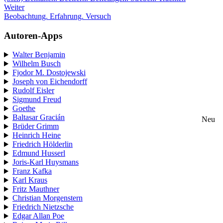
Weiter
Beobachtung. Erfahrung. Versuch
Autoren-Apps
Walter Benjamin
Wilhelm Busch
Fjodor M. Dostojewski
Joseph von Eichendorff
Rudolf Eisler
Sigmund Freud
Goethe
Baltasar Gracián
Neu
Brüder Grimm
Heinrich Heine
Friedrich Hölderlin
Edmund Husserl
Joris-Karl Huysmans
Franz Kafka
Karl Kraus
Fritz Mauthner
Christian Morgenstern
Friedrich Nietzsche
Edgar Allan Poe