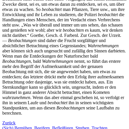
Zwecke dient, sei es, um etwas daran zu entdecken, sei es, um über
etwas zu wachen. So
beobachtet
man Pflanzen, Tiere usw., um ihre
Entwicklung und ihr Leben zu studieren, die Polizei
beobachtet
die
Handlungen eines Menschen, der im Verdacht eines Verbrechens
steht usw. „Was wir überall und immer um uns sehen, das schauen
und genießen wir wohl; aber wir
beobachten
es kaum, wir denken
nicht darüber.“ Goethe, Gesch. d. Farbenl. Zur Gesch. der Urzeit.
—
Beobachtungen
sind daher die Frucht sorgfältiger und
absichtlicher Betrachtung eines Gegenstandes;
Wahrnehmungen
aber können sich auch ungesucht und zufällig den Sinnen darbieten.
Wenn man die Entdeckungen der Naturforscher bald
Beobachtungen
, bald
Wahrnehmungen
nennt, so führt das erstere
mehr den Begriff der Aufmerksamkeit und der genauen
Beobachtung mit sich, die sie angewendet haben, um etwas zu
entdecken; das letztere drückt mehr den Erfolg ihrer aufmerksamen
Betrachtung oder dasjenige, was sie entdeckt haben, aus. Ein
Sternkundiger kann so glücklich sein, ungesucht, indem er den
Himmel in ganz anderer Absicht betrachtet, einen Kometen
wahrzunehmen
. Wenn das aber einmal geschehen ist, so verfolgt er
ihn in seinem Laufe und
beobachtet
ihn in seinen wichtigsten
Standpunkten, um aus diesen
Beobachtungen
seine Laufbahn zu
berechnen.
Zurück
(Sich) Bemühen. Beeifern. Befleißigen. Streben. Trachten