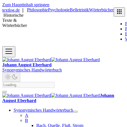
Zum Hauptinhalt springen
Philosophie
Psychologie
Belletristik
Wörterbücher
textlog.de
❘
Historische
Texte &
P
Wörterbücher
P
B
Johann August Eberhard
Synonymisches Handwörterbuch
Johann
August Eberhard
Synonymisches Handwörterbuch
A
B
Bach. Quelle. Fluß. Strom