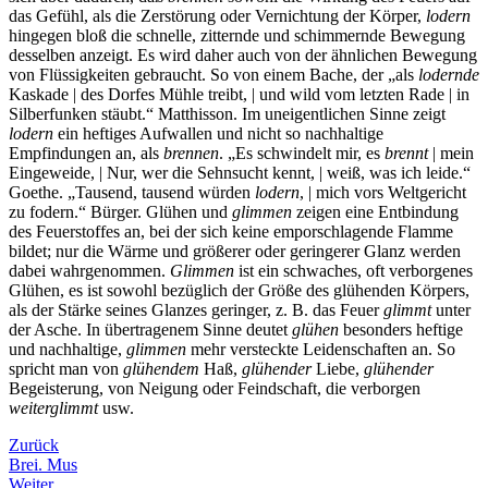
das Gefühl, als die Zerstörung oder Vernichtung der Körper,
lodern
hingegen bloß die schnelle, zitternde und schimmernde Bewegung
desselben anzeigt. Es wird daher auch von der ähnlichen Bewegung
von Flüssigkeiten gebraucht. So von einem Bache, der „als
lodernde
Kaskade | des Dorfes Mühle treibt, | und wild vom letzten Rade | in
Silberfunken stäubt.“ Matthisson. Im uneigentlichen Sinne zeigt
lodern
ein heftiges Aufwallen und nicht so nachhaltige
Empfindungen an, als
brennen
. „Es schwindelt mir, es
brennt
| mein
Eingeweide, | Nur, wer die Sehnsucht kennt, | weiß, was ich leide.“
Goethe. „Tausend, tausend würden
lodern
, | mich vors Weltgericht
zu fodern.“ Bürger. Glühen und
glimmen
zeigen eine Entbindung
des Feuerstoffes an, bei der sich keine emporschlagende Flamme
bildet; nur die Wärme und größerer oder geringerer Glanz werden
dabei wahrgenommen.
Glimmen
ist ein schwaches, oft verborgenes
Glühen, es ist sowohl bezüglich der Größe des glühenden Körpers,
als der Stärke seines Glanzes geringer, z. B. das Feuer
glimmt
unter
der Asche. In übertragenem Sinne deutet
glühen
besonders heftige
und nachhaltige,
glimmen
mehr versteckte Leidenschaften an. So
spricht man von
glühendem
Haß,
glühender
Liebe,
glühender
Begeisterung, von Neigung oder Feindschaft, die verborgen
weiterglimmt
usw.
Zurück
Brei. Mus
Weiter