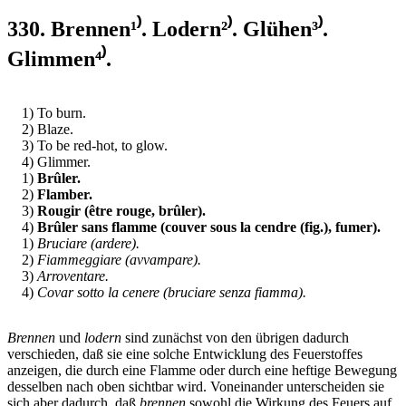
330. Brennen¹⁾. Lodern²⁾. Glühen³⁾.
Glimmen⁴⁾.
1) To burn.
2) Blaze.
3) To be red-hot, to glow.
4) Glimmer.
1)
Brûler.
2)
Flamber.
3)
Rougir (être rouge, brûler).
4)
Brûler sans flamme (couver sous la cendre (fig.), fumer).
1)
Bruciare (ardere).
2)
Fiammeggiare (avvampare).
3)
Arroventare.
4)
Covar sotto la cenere (bruciare senza fiamma).
Brennen
und
lodern
sind zunächst von den übrigen dadurch
verschieden, daß sie eine solche Entwicklung des Feuerstoffes
anzeigen, die durch eine Flamme oder durch eine heftige Bewegung
desselben nach oben sichtbar wird. Voneinander unterscheiden sie
sich aber dadurch, daß
brennen
sowohl die Wirkung des Feuers auf