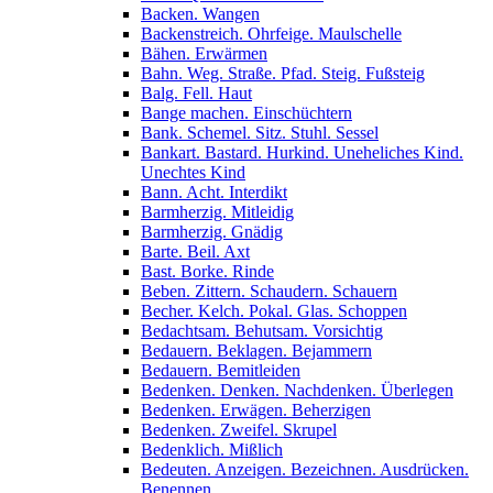
Backen. Wangen
Backenstreich. Ohrfeige. Maulschelle
Bähen. Erwärmen
Bahn. Weg. Straße. Pfad. Steig. Fußsteig
Balg. Fell. Haut
Bange machen. Einschüchtern
Bank. Schemel. Sitz. Stuhl. Sessel
Bankart. Bastard. Hurkind. Uneheliches Kind.
Unechtes Kind
Bann. Acht. Interdikt
Barmherzig. Mitleidig
Barmherzig. Gnädig
Barte. Beil. Axt
Bast. Borke. Rinde
Beben. Zittern. Schaudern. Schauern
Becher. Kelch. Pokal. Glas. Schoppen
Bedachtsam. Behutsam. Vorsichtig
Bedauern. Beklagen. Bejammern
Bedauern. Bemitleiden
Bedenken. Denken. Nachdenken. Überlegen
Bedenken. Erwägen. Beherzigen
Bedenken. Zweifel. Skrupel
Bedenklich. Mißlich
Bedeuten. Anzeigen. Bezeichnen. Ausdrücken.
Benennen