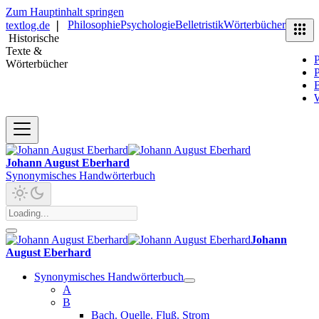
Zum Hauptinhalt springen
Philosophie
Psychologie
Belletristik
Wörterbücher
textlog.de
❘
Historische
Texte &
P
Wörterbücher
P
B
Johann August Eberhard
Synonymisches Handwörterbuch
Johann
August Eberhard
Synonymisches Handwörterbuch
A
B
Bach. Quelle. Fluß. Strom