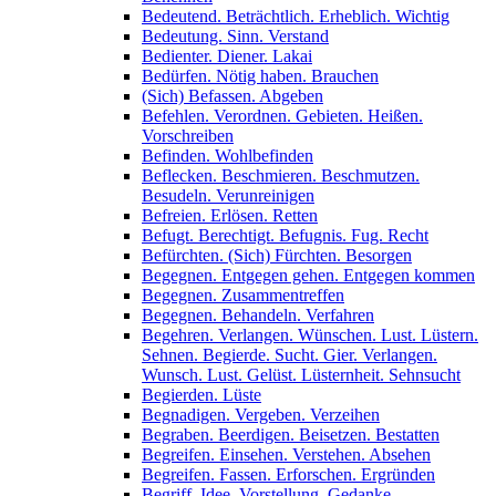
Bedeutend. Beträchtlich. Erheblich. Wichtig
Bedeutung. Sinn. Verstand
Bedienter. Diener. Lakai
Bedürfen. Nötig haben. Brauchen
(Sich) Befassen. Abgeben
Befehlen. Verordnen. Gebieten. Heißen.
Vorschreiben
Befinden. Wohlbefinden
Beflecken. Beschmieren. Beschmutzen.
Besudeln. Verunreinigen
Befreien. Erlösen. Retten
Befugt. Berechtigt. Befugnis. Fug. Recht
Befürchten. (Sich) Fürchten. Besorgen
Begegnen. Entgegen gehen. Entgegen kommen
Begegnen. Zusammentreffen
Begegnen. Behandeln. Verfahren
Begehren. Verlangen. Wünschen. Lust. Lüstern.
Sehnen. Begierde. Sucht. Gier. Verlangen.
Wunsch. Lust. Gelüst. Lüsternheit. Sehnsucht
Begierden. Lüste
Begnadigen. Vergeben. Verzeihen
Begraben. Beerdigen. Beisetzen. Bestatten
Begreifen. Einsehen. Verstehen. Absehen
Begreifen. Fassen. Erforschen. Ergründen
Begriff. Idee. Vorstellung. Gedanke