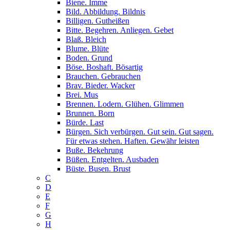
Biene. Imme
Bild. Abbildung. Bildnis
Billigen. Gutheißen
Bitte. Begehren. Anliegen. Gebet
Blaß. Bleich
Blume. Blüte
Boden. Grund
Böse. Boshaft. Bösartig
Brauchen. Gebrauchen
Brav. Bieder. Wacker
Brei. Mus
Brennen. Lodern. Glühen. Glimmen
Brunnen. Born
Bürde. Last
Bürgen. Sich verbürgen. Gut sein. Gut sagen.
Für etwas stehen. Haften. Gewähr leisten
Buße. Bekehrung
Büßen. Entgelten. Ausbaden
Büste. Busen. Brust
C
D
E
F
G
H