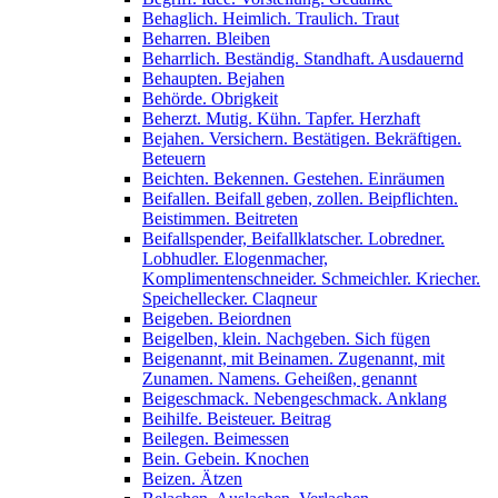
Behaglich. Heimlich. Traulich. Traut
Beharren. Bleiben
Beharrlich. Beständig. Standhaft. Ausdauernd
Behaupten. Bejahen
Behörde. Obrigkeit
Beherzt. Mutig. Kühn. Tapfer. Herzhaft
Bejahen. Versichern. Bestätigen. Bekräftigen.
Beteuern
Beichten. Bekennen. Gestehen. Einräumen
Beifallen. Beifall geben, zollen. Beipflichten.
Beistimmen. Beitreten
Beifallspender, Beifallklatscher. Lobredner.
Lobhudler. Elogenmacher,
Komplimentenschneider. Schmeichler. Kriecher.
Speichellecker. Claqneur
Beigeben. Beiordnen
Beigelben, klein. Nachgeben. Sich fügen
Beigenannt, mit Beinamen. Zugenannt, mit
Zunamen. Namens. Geheißen, genannt
Beigeschmack. Nebengeschmack. Anklang
Beihilfe. Beisteuer. Beitrag
Beilegen. Beimessen
Bein. Gebein. Knochen
Beizen. Ätzen