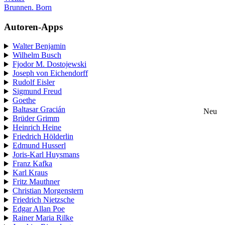
Brunnen. Born
Autoren-Apps
Walter Benjamin
Wilhelm Busch
Fjodor M. Dostojewski
Joseph von Eichendorff
Rudolf Eisler
Sigmund Freud
Goethe
Baltasar Gracián
Neu
Brüder Grimm
Heinrich Heine
Friedrich Hölderlin
Edmund Husserl
Joris-Karl Huysmans
Franz Kafka
Karl Kraus
Fritz Mauthner
Christian Morgenstern
Friedrich Nietzsche
Edgar Allan Poe
Rainer Maria Rilke