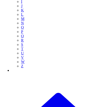
I
J
K
L
M
N
O
P
Q
R
S
T
U
V
W
Z