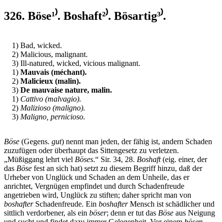
326. Böse¹⁾. Boshaft²⁾. Bösartig³⁾.
1) Bad, wicked.
2) Malicious, malignant.
3) Ill-natured, wicked, vicious malignant.
1)
Mauvais (méchant).
2)
Malicieux (malin).
3)
De mauvaise nature, malin.
1)
Cattivo (malvagio).
2)
Malizioso (maligno).
3)
Maligno, pernicioso.
Böse
(Gegens.
gut
) nennt man jeden, der fähig ist, andern Schaden
zuzufügen oder überhaupt das Sittengesetz zu verletzen.
„Müßiggang lehrt viel
Böses
.“ Sir. 34, 28.
Boshaft
(eig. einer, der
das
Böse
fest an sich hat) setzt zu diesem Begriff hinzu, daß der
Urheber von Unglück und Schaden an dem Unheile, das er
anrichtet, Vergnügen empfindet und durch Schadenfreude
angetrieben wird, Unglück zu stiften; daher spricht man von
boshafter
Schadenfreude. Ein
boshafter
Mensch ist schädlicher und
sittlich verdorbener, als ein
böser
; denn er tut das
Böse
aus Neigung
und sucht und findet dazu immer Gelegenheit. Vor einem
bösen