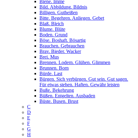
Biene. Imme
Bild. Abbildung. Bildnis
Billigen. Gutheißen
Bitte. Begehren. Anliegen. Gebet
Blaß. Bleich
Blume. Blüte
Boden. Grund
Böse. Boshaft. Bösartig
Brauchen. Gebrauchen
Brav. Bieder. Wacker
Brei. Mus
Brennen. Lodern. Glühen. Glimmen
Brunnen. Born
Bürde. Last
Bürgen. Sich verbürgen. Gut sein. Gut sagen.
Für etwas stehen. Haften. Gewähr leisten
Buße. Bekehrung
Büßen. Entgelten. Ausbaden
Büste. Busen. Brust
C
D
E
F
G
H