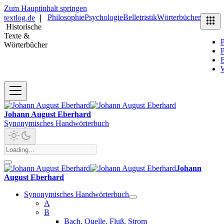
Zum Hauptinhalt springen
Philosophie
Psychologie
Belletristik
Wörterbücher
textlog.de
❘
Historische
Texte &
P
Wörterbücher
P
B
Johann August Eberhard
Synonymisches Handwörterbuch
Johann
August Eberhard
Synonymisches Handwörterbuch
A
B
Bach. Quelle. Fluß. Strom