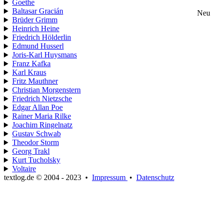
Goethe
Baltasar Gracián
Neu
Brüder Grimm
Heinrich Heine
Friedrich Hölderlin
Edmund Husserl
Joris-Karl Huysmans
Franz Kafka
Karl Kraus
Fritz Mauthner
Christian Morgenstern
Friedrich Nietzsche
Edgar Allan Poe
Rainer Maria Rilke
Joachim Ringelnatz
Gustav Schwab
Theodor Storm
Georg Trakl
Kurt Tucholsky
Voltaire
textlog.de © 2004 - 2023
•
Impressum
•
Datenschutz