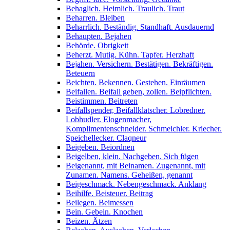
Behaglich. Heimlich. Traulich. Traut
Beharren. Bleiben
Beharrlich. Beständig. Standhaft. Ausdauernd
Behaupten. Bejahen
Behörde. Obrigkeit
Beherzt. Mutig. Kühn. Tapfer. Herzhaft
Bejahen. Versichern. Bestätigen. Bekräftigen.
Beteuern
Beichten. Bekennen. Gestehen. Einräumen
Beifallen. Beifall geben, zollen. Beipflichten.
Beistimmen. Beitreten
Beifallspender, Beifallklatscher. Lobredner.
Lobhudler. Elogenmacher,
Komplimentenschneider. Schmeichler. Kriecher.
Speichellecker. Claqneur
Beigeben. Beiordnen
Beigelben, klein. Nachgeben. Sich fügen
Beigenannt, mit Beinamen. Zugenannt, mit
Zunamen. Namens. Geheißen, genannt
Beigeschmack. Nebengeschmack. Anklang
Beihilfe. Beisteuer. Beitrag
Beilegen. Beimessen
Bein. Gebein. Knochen
Beizen. Ätzen