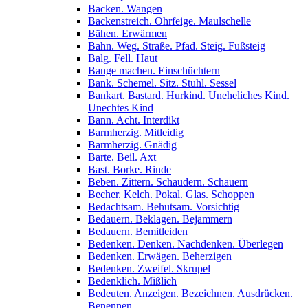
Backen. Wangen
Backenstreich. Ohrfeige. Maulschelle
Bähen. Erwärmen
Bahn. Weg. Straße. Pfad. Steig. Fußsteig
Balg. Fell. Haut
Bange machen. Einschüchtern
Bank. Schemel. Sitz. Stuhl. Sessel
Bankart. Bastard. Hurkind. Uneheliches Kind.
Unechtes Kind
Bann. Acht. Interdikt
Barmherzig. Mitleidig
Barmherzig. Gnädig
Barte. Beil. Axt
Bast. Borke. Rinde
Beben. Zittern. Schaudern. Schauern
Becher. Kelch. Pokal. Glas. Schoppen
Bedachtsam. Behutsam. Vorsichtig
Bedauern. Beklagen. Bejammern
Bedauern. Bemitleiden
Bedenken. Denken. Nachdenken. Überlegen
Bedenken. Erwägen. Beherzigen
Bedenken. Zweifel. Skrupel
Bedenklich. Mißlich
Bedeuten. Anzeigen. Bezeichnen. Ausdrücken.
Benennen