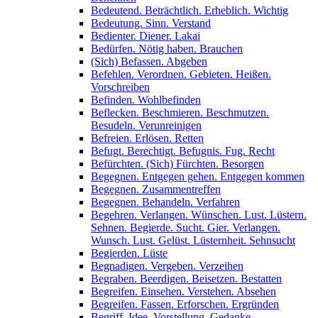
Bedeutend. Beträchtlich. Erheblich. Wichtig
Bedeutung. Sinn. Verstand
Bedienter. Diener. Lakai
Bedürfen. Nötig haben. Brauchen
(Sich) Befassen. Abgeben
Befehlen. Verordnen. Gebieten. Heißen.
Vorschreiben
Befinden. Wohlbefinden
Beflecken. Beschmieren. Beschmutzen.
Besudeln. Verunreinigen
Befreien. Erlösen. Retten
Befugt. Berechtigt. Befugnis. Fug. Recht
Befürchten. (Sich) Fürchten. Besorgen
Begegnen. Entgegen gehen. Entgegen kommen
Begegnen. Zusammentreffen
Begegnen. Behandeln. Verfahren
Begehren. Verlangen. Wünschen. Lust. Lüstern.
Sehnen. Begierde. Sucht. Gier. Verlangen.
Wunsch. Lust. Gelüst. Lüsternheit. Sehnsucht
Begierden. Lüste
Begnadigen. Vergeben. Verzeihen
Begraben. Beerdigen. Beisetzen. Bestatten
Begreifen. Einsehen. Verstehen. Absehen
Begreifen. Fassen. Erforschen. Ergründen
Begriff. Idee. Vorstellung. Gedanke