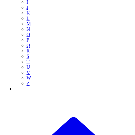
I
J
K
L
M
N
O
P
Q
R
S
T
U
V
W
Z