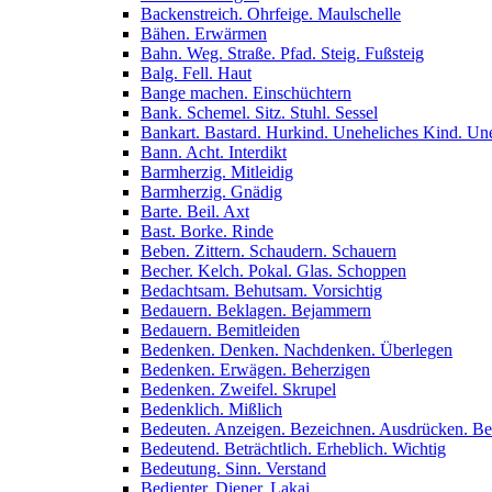
Backenstreich. Ohrfeige. Maulschelle
Bähen. Erwärmen
Bahn. Weg. Straße. Pfad. Steig. Fußsteig
Balg. Fell. Haut
Bange machen. Einschüchtern
Bank. Schemel. Sitz. Stuhl. Sessel
Bankart. Bastard. Hurkind. Uneheliches Kind. Un
Bann. Acht. Interdikt
Barmherzig. Mitleidig
Barmherzig. Gnädig
Barte. Beil. Axt
Bast. Borke. Rinde
Beben. Zittern. Schaudern. Schauern
Becher. Kelch. Pokal. Glas. Schoppen
Bedachtsam. Behutsam. Vorsichtig
Bedauern. Beklagen. Bejammern
Bedauern. Bemitleiden
Bedenken. Denken. Nachdenken. Überlegen
Bedenken. Erwägen. Beherzigen
Bedenken. Zweifel. Skrupel
Bedenklich. Mißlich
Bedeuten. Anzeigen. Bezeichnen. Ausdrücken. B
Bedeutend. Beträchtlich. Erheblich. Wichtig
Bedeutung. Sinn. Verstand
Bedienter. Diener. Lakai