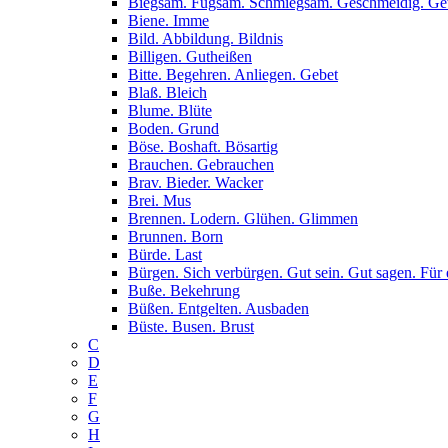
Biegsam. Fügsam. Schmiegsam. Geschmeidig. G
Biene. Imme
Bild. Abbildung. Bildnis
Billigen. Gutheißen
Bitte. Begehren. Anliegen. Gebet
Blaß. Bleich
Blume. Blüte
Boden. Grund
Böse. Boshaft. Bösartig
Brauchen. Gebrauchen
Brav. Bieder. Wacker
Brei. Mus
Brennen. Lodern. Glühen. Glimmen
Brunnen. Born
Bürde. Last
Bürgen. Sich verbürgen. Gut sein. Gut sagen. Für 
Buße. Bekehrung
Büßen. Entgelten. Ausbaden
Büste. Busen. Brust
C
D
E
F
G
H