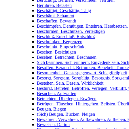
Berüchtigt. Berufen. Verschrieen. Verrufen
Berühren. Betasten
Beschäftigt. Geschäftig. Tätig
Beschämt. Schamrot
Beschaffen. Bewandt
Beschimpfen. Demütigen. Entehren. Herabsetzen.
Beschirmen. Beschützen. Verteidigen
Beschluß. Entschluß. Ratschluß
Beschränken. Begrenzen
Beschränkt. Eingeschränkt
Besehen. Besichtigen
Besehen. Betrachten. Beschauen
Sich besinnen. Sich erinnern. Eingedenk sein. Sich
Besoffen. Berauscht. Betrunken. Benebelt. Trunk
Besonnenheit. Geistesgegenwart. Schlagfertigkeit
Besorgt. Sorgsam. Sorgfältig. Besorgnis. Sorgsamk
Bestehen. Sein. Dasein. Wirklichkeit
Bestürzt. Betreten. Betroffen. Verlegen. Verblüfft, 
Besuchen. Aufwarten
Betrachten. Überlegen. Erwägen
Betrügen. Täuschen. Hintergehen. Belisten. Überl
Beugen. Biegen
(Sich) Beugen. Bücken. Neigen
Bewahren. Verwahren. Aufbewahren. Aufheben. 
Beweisen. Dartun