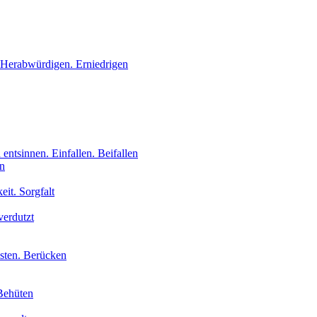
 Herabwürdigen. Erniedrigen
 entsinnen. Einfallen. Beifallen
en
eit. Sorgfalt
verdutzt
isten. Berücken
Behüten