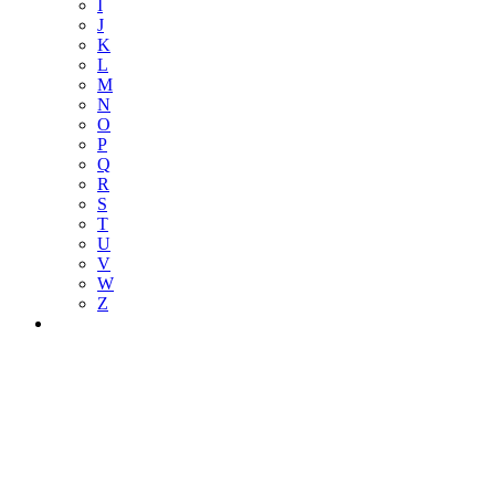
I
J
K
L
M
N
O
P
Q
R
S
T
U
V
W
Z