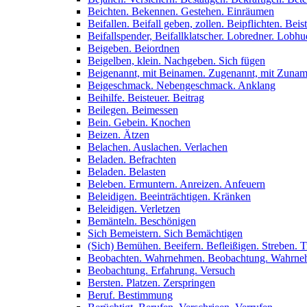
Beichten. Bekennen. Gestehen. Einräumen
Beifallen. Beifall geben, zollen. Beipflichten. Bei
Beifallspender, Beifallklatscher. Lobredner. Lobh
Beigeben. Beiordnen
Beigelben, klein. Nachgeben. Sich fügen
Beigenannt, mit Beinamen. Zugenannt, mit Zuna
Beigeschmack. Nebengeschmack. Anklang
Beihilfe. Beisteuer. Beitrag
Beilegen. Beimessen
Bein. Gebein. Knochen
Beizen. Ätzen
Belachen. Auslachen. Verlachen
Beladen. Befrachten
Beladen. Belasten
Beleben. Ermuntern. Anreizen. Anfeuern
Beleidigen. Beeinträchtigen. Kränken
Beleidigen. Verletzen
Bemänteln. Beschönigen
Sich Bemeistern. Sich Bemächtigen
(Sich) Bemühen. Beeifern. Befleißigen. Streben. T
Beobachten. Wahrnehmen. Beobachtung. Wahrn
Beobachtung. Erfahrung. Versuch
Bersten. Platzen. Zerspringen
Beruf. Bestimmung