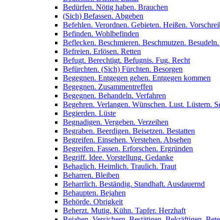
Bedürfen. Nötig haben. Brauchen
(Sich) Befassen. Abgeben
Befehlen. Verordnen. Gebieten. Heißen. Vorschre
Befinden. Wohlbefinden
Beflecken. Beschmieren. Beschmutzen. Besudeln.
Befreien. Erlösen. Retten
Befugt. Berechtigt. Befugnis. Fug. Recht
Befürchten. (Sich) Fürchten. Besorgen
Begegnen. Entgegen gehen. Entgegen kommen
Begegnen. Zusammentreffen
Begegnen. Behandeln. Verfahren
Begehren. Verlangen. Wünschen. Lust. Lüstern. Se
Begierden. Lüste
Begnadigen. Vergeben. Verzeihen
Begraben. Beerdigen. Beisetzen. Bestatten
Begreifen. Einsehen. Verstehen. Absehen
Begreifen. Fassen. Erforschen. Ergründen
Begriff. Idee. Vorstellung. Gedanke
Behaglich. Heimlich. Traulich. Traut
Beharren. Bleiben
Beharrlich. Beständig. Standhaft. Ausdauernd
Behaupten. Bejahen
Behörde. Obrigkeit
Beherzt. Mutig. Kühn. Tapfer. Herzhaft
Bejahen. Versichern. Bestätigen. Bekräftigen. Bet