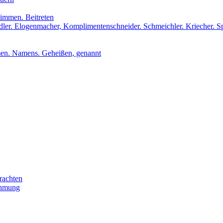
stimmen. Beitreten
udler. Elogenmacher, Komplimentenschneider. Schmeichler. Kriecher. S
men. Namens. Geheißen, genannt
rachten
ehmung