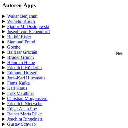
Autoren-Apps
Walter Benjamin
Wilhelm Busch
Fjodor M. Dostojewski
Joseph von Eichendorff
Rudolf Eisler
Sigmund Freud
Goethe
Baltasar Gracián
Neu
Brüder Grimm
Heinrich Heine
Friedrich Hölderlin
Edmund Husserl
Joris-Karl Huysmans
Franz Kafka
Karl Kraus
Fritz Mauthner
Christian Morgenstern
Friedrich Nietzsche
Edgar Allan Poe
Rainer Maria Rilke
Joachim Ringelnatz
Gustav Schwab