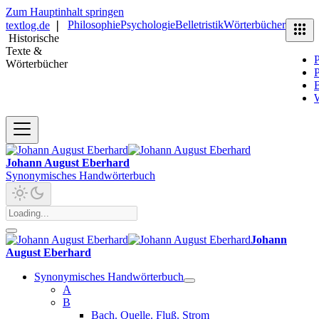
Zum Hauptinhalt springen
Philosophie
Psychologie
Belletristik
Wörterbücher
textlog.de
❘
Historische
Texte &
P
Wörterbücher
P
B
Johann August Eberhard
Synonymisches Handwörterbuch
Johann
August Eberhard
Synonymisches Handwörterbuch
A
B
Bach. Quelle. Fluß. Strom