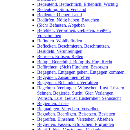
Bedeutend. Beträchtlich. Erheblich. Wichtig
Bedeutung. Sinn. Verstand
Bedienter. Diener. Lakai
Bedürfen. Nötig haben. Brauchen
(Sich) Befassen. Abgeben
Befehlen. Verordnen. Gebieten. Heißen.
Vorschreiben
Befinden. Wohlbefinden
Beflecken. Beschmieren. Beschmutzen.
Besudeln. Verunreinigen
Befreien. Erlösen. Retten
Befugt. Berechtigt. Befugnis. Fug. Recht
Befürchten. (Sich) Fürchten. Besorgen
Begegnen. Entgegen gehen. Entgegen kommen
Begegnen. Zusammentreffen
Begegnen. Behandeln. Verfahren
Begehren. Verlangen. Wünschen. Lust. Lüstern.
Sehnen. Begierde. Sucht. Gier. Verlangen.
Wunsch. Lust. Gelüst. Lüsternheit. Sehnsucht
Begierden. Lüste
Begnadigen. Vergeben. Verzeihen
Begraben. Beerdigen. Beisetzen. Bestatten
Begreifen. Einsehen. Verstehen. Absehen
Begreifen. Fassen. Erforschen. Ergründen
Begriff. Idee. Vorstellung. Gedanke