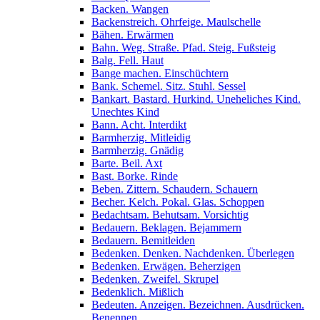
Backen. Wangen
Backenstreich. Ohrfeige. Maulschelle
Bähen. Erwärmen
Bahn. Weg. Straße. Pfad. Steig. Fußsteig
Balg. Fell. Haut
Bange machen. Einschüchtern
Bank. Schemel. Sitz. Stuhl. Sessel
Bankart. Bastard. Hurkind. Uneheliches Kind.
Unechtes Kind
Bann. Acht. Interdikt
Barmherzig. Mitleidig
Barmherzig. Gnädig
Barte. Beil. Axt
Bast. Borke. Rinde
Beben. Zittern. Schaudern. Schauern
Becher. Kelch. Pokal. Glas. Schoppen
Bedachtsam. Behutsam. Vorsichtig
Bedauern. Beklagen. Bejammern
Bedauern. Bemitleiden
Bedenken. Denken. Nachdenken. Überlegen
Bedenken. Erwägen. Beherzigen
Bedenken. Zweifel. Skrupel
Bedenklich. Mißlich
Bedeuten. Anzeigen. Bezeichnen. Ausdrücken.
Benennen