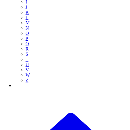
I
J
K
L
M
N
O
P
Q
R
S
T
U
V
W
Z