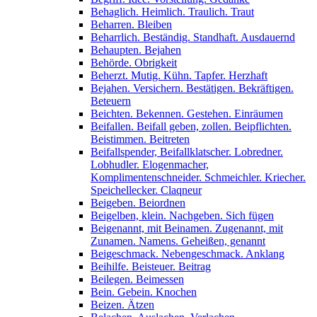
Behaglich. Heimlich. Traulich. Traut
Beharren. Bleiben
Beharrlich. Beständig. Standhaft. Ausdauernd
Behaupten. Bejahen
Behörde. Obrigkeit
Beherzt. Mutig. Kühn. Tapfer. Herzhaft
Bejahen. Versichern. Bestätigen. Bekräftigen.
Beteuern
Beichten. Bekennen. Gestehen. Einräumen
Beifallen. Beifall geben, zollen. Beipflichten.
Beistimmen. Beitreten
Beifallspender, Beifallklatscher. Lobredner.
Lobhudler. Elogenmacher,
Komplimentenschneider. Schmeichler. Kriecher.
Speichellecker. Claqneur
Beigeben. Beiordnen
Beigelben, klein. Nachgeben. Sich fügen
Beigenannt, mit Beinamen. Zugenannt, mit
Zunamen. Namens. Geheißen, genannt
Beigeschmack. Nebengeschmack. Anklang
Beihilfe. Beisteuer. Beitrag
Beilegen. Beimessen
Bein. Gebein. Knochen
Beizen. Ätzen