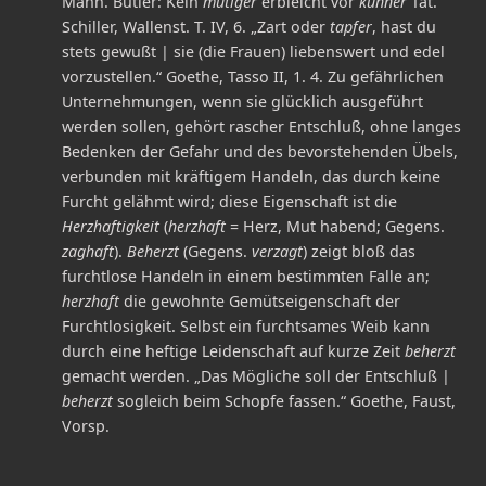
Mann. Butler: Kein
mutiger
erbleicht vor
kühner
Tat.“
Schiller, Wallenst. T. IV, 6. „Zart oder
tapfer
, hast du
stets gewußt | sie (die Frauen) liebenswert und edel
vorzustellen.“ Goethe, Tasso II, 1. 4. Zu gefährlichen
Unternehmungen, wenn sie glücklich ausgeführt
werden sollen, gehört rascher Entschluß, ohne langes
Bedenken der Gefahr und des bevorstehenden Übels,
verbunden mit kräftigem Handeln, das durch keine
Furcht gelähmt wird; diese Eigenschaft ist die
Herzhaftigkeit
(
herzhaft
= Herz, Mut habend; Gegens.
zaghaft
).
Beherzt
(Gegens.
verzagt
) zeigt bloß das
furchtlose Handeln in einem bestimmten Falle an;
herzhaft
die gewohnte Gemütseigenschaft der
Furchtlosigkeit. Selbst ein furchtsames Weib kann
durch eine heftige Leidenschaft auf kurze Zeit
beherzt
gemacht werden. „Das Mögliche soll der Entschluß |
beherzt
sogleich beim Schopfe fassen.“ Goethe, Faust,
Vorsp.