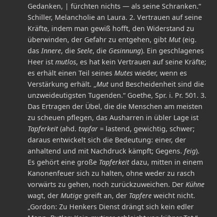
Gedanken, | fürchten nichts — als seine Schranken.“
Schiller, Melancholie an Laura. 2. Vertrauen auf seine
Kräfte, indem man gewiß hofft, den Widerstand zu
überwinden, der Gefahr zu entgehen, gibt
Mut
(eig.
das
Innere
, die
Seele
, die
Gesinnung
). Ein geschlagenes
Heer ist
mutlos
, es hat kein Vertrauen auf seine Kräfte;
es erhält einen Teil seines
Mutes
wieder, wenn es
Verstärkung erhält. „
Mut
und Bescheidenheit sind die
unzweideutigsten Tugenden.“ Goethe, Spr. i. Pr. 501. 3.
Das Ertragen der Übel, die die Menschen am meisten
zu scheuen pflegen, das Ausharren in übler Lage ist
Tapferkeit
(ahd.
tapfar
= lastend, gewichtig, schwer;
daraus entwickelt sich die Bedeutung: einer, der
anhaltend und mit Nachdruck kämpft; Gegens.
feig
).
Es gehört eine große
Tapferkeit
dazu, mitten in einem
Kanonenfeuer sich zu halten, ohne weder zu rasch
vorwärts zu gehen, noch zurückzuweichen. Der
Kühne
wagt, der
Mutige
greift an, der
Tapfere
weicht nicht.
„Gordon: Zu Henkers Dienst drängt sich kein edler