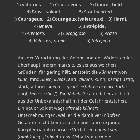
1) Valorous.
2) Courageous.
3) Daring, bold.
4) Brave, valiant.
5) Stouthearted.
1)
Courageux.
2)
Courageux (valeureux).
3)
Hardi.
4)
Brave.
5)
Intrépide.
1)
Animoso.
2)
Coraggioso.
3)
Ardito.
4)
Valoroso, prode.
5)
Intrepido.
Aus der Verachtung der Gefahr und des Widerstandes
überhaupt, indem man sie, es sei aus welchen
Gründen, für gering hält, entsteht die
Kühnheit
(von
kühn
, mhd.
küen, küene
, ahd.
chuoni
, kühn, kampflustig,
stark; altnord.
kœnn — geübt, erfahren in einer Sache
,
engl.
keen = scharf
). Die
Kühnheit
kann daher auch oft
aus der Unbekanntschaft mit der Gefahr entstehen.
Ein neuer Soldat wagt oftmals
kühnere
Unternehmungen, weil er die damit verknüpften
Gefahren nicht kennt; solche unerfahrene junge
Kämpfer nannten unsere Vorfahren
dummkühn
(
tumbküen
). „
Kühn
durchs Weltall steuern die