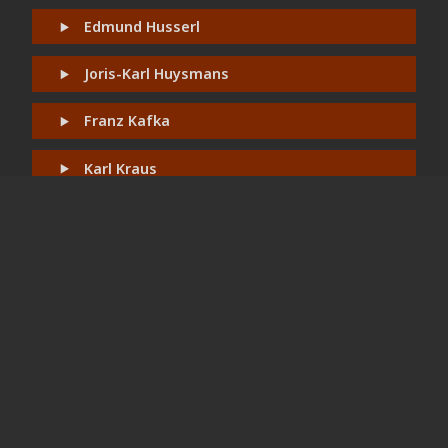
Edmund Husserl
Joris-Karl Huysmans
Franz Kafka
Karl Kraus
Fritz Mauthner
Christian Morgenstern
Friedrich Nietzsche
Edgar Allan Poe
Rainer Maria Rilke