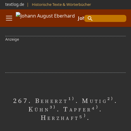
textlog.de
❘
Historische Texte & Wörterbücher
Johann August Eberhard
267. Beherzt¹⁾. Mutig²⁾.
Kühn³⁾. Tapfer⁴⁾.
Herzhaft⁵⁾.