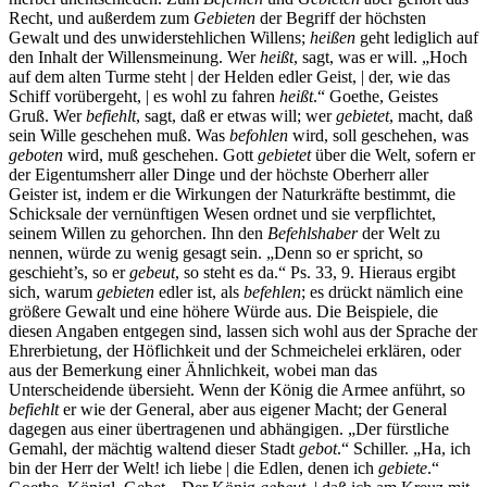
Recht, und außerdem zum
Gebieten
der Begriff der höchsten
Gewalt und des unwiderstehlichen Willens;
heißen
geht lediglich auf
den Inhalt der Willensmeinung. Wer
heißt
, sagt, was er will. „Hoch
auf dem alten Turme steht | der Helden edler Geist, | der, wie das
Schiff vorübergeht, | es wohl zu fahren
heißt
.“ Goethe, Geistes
Gruß. Wer
befiehlt
, sagt, daß er etwas will; wer
gebietet
, macht, daß
sein Wille geschehen muß. Was
befohlen
wird, soll geschehen, was
geboten
wird, muß geschehen. Gott
gebietet
über die Welt, sofern er
der Eigentumsherr aller Dinge und der höchste Oberherr aller
Geister ist, indem er die Wirkungen der Naturkräfte bestimmt, die
Schicksale der vernünftigen Wesen ordnet und sie verpflichtet,
seinem Willen zu gehorchen. Ihn den
Befehlshaber
der Welt zu
nennen, würde zu wenig gesagt sein. „Denn so er spricht, so
geschieht’s, so er
gebeut
, so steht es da.“ Ps. 33, 9. Hieraus ergibt
sich, warum
gebieten
edler ist, als
befehlen
; es drückt nämlich eine
größere Gewalt und eine höhere Würde aus. Die Beispiele, die
diesen Angaben entgegen sind, lassen sich wohl aus der Sprache der
Ehrerbietung, der Höflichkeit und der Schmeichelei erklären, oder
aus der Bemerkung einer Ähnlichkeit, wobei man das
Unterscheidende übersieht. Wenn der König die Armee anführt, so
befiehlt
er wie der General, aber aus eigener Macht; der General
dagegen aus einer übertragenen und abhängigen. „Der fürstliche
Gemahl, der mächtig waltend dieser Stadt
gebot
.“ Schiller. „Ha, ich
bin der Herr der Welt! ich liebe | die Edlen, denen ich
gebiete
.“