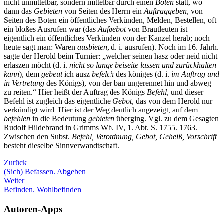
nicht unmittelbar, sondern mittelbar durch einen
Boten
statt, wo
dann das
Gebieten
von Seiten des Herrn ein
Auftraggeben
, von
Seiten des Boten ein öffentliches Verkünden, Melden, Bestellen, oft
ein bloßes Ausrufen war (das
Aufgebot
von Brautleuten ist
eigentlich ein öffentliches Verkünden von der Kanzel herab; noch
heute sagt man: Waren
ausbieten
, d. i. ausrufen). Noch im 16. Jahrh.
sagte der Herold beim Turnier: „welcher seinen hasz oder neid nicht
erlaszen möcht (d. i.
nicht so lange beiseite lassen und zurückhalten
kann
), dem
gebeut
ich ausz
befelch
des königes (d. i.
im Auftrag und
in Vertretung
des Königs), von der ban ungerennet hin und abweg
zu reiten.“ Hier heißt der Auftrag des Königs
Befehl
, und dieser
Befehl ist zugleich das eigentliche
Gebot
, das von dem Herold nur
verkündigt wird. Hier ist der Weg deutlich angezeigt, auf dem
befehlen
in die Bedeutung
gebieten
überging. Vgl. zu dem Gesagten
Rudolf Hildebrand in Grimms Wb. IV, 1. Abt. S. 1755. 1763.
Zwischen den Subst.
Befehl, Verordnung, Gebot, Geheiß, Vorschrift
besteht dieselbe Sinnverwandtschaft.
Zurück
(Sich) Befassen. Abgeben
Weiter
Befinden. Wohlbefinden
Autoren-Apps