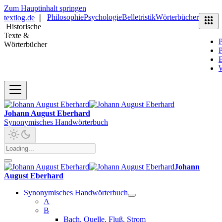
Zum Hauptinhalt springen
Philosophie
Psychologie
Belletristik
Wörterbücher
textlog.de
❘
Historische
Texte &
P
Wörterbücher
P
B
Johann August Eberhard
Synonymisches Handwörterbuch
Johann
August Eberhard
Synonymisches Handwörterbuch
A
B
Bach. Quelle. Fluß. Strom