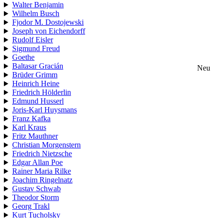
Walter Benjamin
Wilhelm Busch
Fjodor M. Dostojewski
Joseph von Eichendorff
Rudolf Eisler
Sigmund Freud
Goethe
Baltasar Gracián
Neu
Brüder Grimm
Heinrich Heine
Friedrich Hölderlin
Edmund Husserl
Joris-Karl Huysmans
Franz Kafka
Karl Kraus
Fritz Mauthner
Christian Morgenstern
Friedrich Nietzsche
Edgar Allan Poe
Rainer Maria Rilke
Joachim Ringelnatz
Gustav Schwab
Theodor Storm
Georg Trakl
Kurt Tucholsky