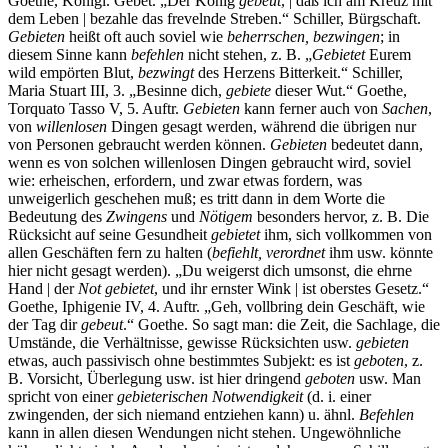
Goethe, Königl. Gebet. „Der König
gebeut
, | daß ich am Kreuz mit
dem Leben | bezahle das frevelnde Streben.“ Schiller, Bürgschaft.
Gebieten
heißt oft auch soviel wie
beherrschen, bezwingen
; in
diesem Sinne kann
befehlen
nicht stehen, z. B. „
Gebietet
Eurem
wild empörten Blut,
bezwingt
des Herzens Bitterkeit.“ Schiller,
Maria Stuart III, 3. „Besinne dich,
gebiete
dieser Wut.“ Goethe,
Torquato Tasso V, 5. Auftr.
Gebieten
kann ferner auch von
Sachen
,
von
willenlosen
Dingen gesagt werden, während die übrigen nur
von Personen gebraucht werden können.
Gebieten
bedeutet dann,
wenn es von solchen willenlosen Dingen gebraucht wird, soviel
wie: erheischen, erfordern, und zwar etwas fordern, was
unweigerlich geschehen muß; es tritt dann in dem Worte die
Bedeutung des
Zwingens
und
Nötigem
besonders hervor, z. B. Die
Rücksicht auf seine Gesundheit
gebietet
ihm, sich vollkommen von
allen Geschäften fern zu halten (
befiehlt, verordnet
ihm usw. könnte
hier nicht gesagt werden). „Du weigerst dich umsonst, die ehrne
Hand | der
Not gebietet
, und ihr ernster Wink | ist oberstes Gesetz.“
Goethe, Iphigenie IV, 4. Auftr. „Geh, vollbring dein Geschäft, wie
der Tag dir
gebeut
.“ Goethe. So sagt man: die Zeit, die Sachlage, die
Umstände, die Verhältnisse, gewisse Rücksichten usw.
gebieten
etwas, auch passivisch ohne bestimmtes Subjekt: es ist
geboten
, z.
B. Vorsicht, Überlegung usw. ist hier dringend
geboten
usw. Man
spricht von einer
gebieterischen Notwendigkeit
(d. i. einer
zwingenden, der sich niemand entziehen kann) u. ähnl.
Befehlen
kann in allen diesen Wendungen nicht stehen. Ungewöhnliche