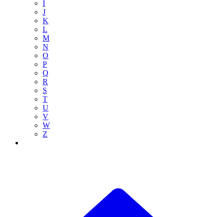
I
J
K
L
M
N
O
P
Q
R
S
T
U
V
W
Z