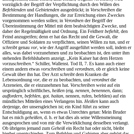
vorzüglich der Begriff der Verpflichtung durch den Willen des
Befehlenden
und
Gebietenden
ausgedrückt; in
Vorschreiben
die
Bestimmung der Handlungen, die zur Erreichung eines Zweckes
vorgenommen werden sollen; in
Verordnen
der Begriff der
Übereinstimmung der Mittel mit dem beabsichtigten Zwecke, und
daher der Regelmäßigkeit und Ordnung. Ein Feldherr
befiehlt
, den
Feind anzugreifen; denn er hat das Recht und die Gewalt, die
Offiziere und Soldaten zu verpflichten, seinen Willen zu tun, und er
schreibt
genau
vor
, wie der Angriff ausgeführt werden soll, indem er
alles, was dabei vorzunehmen und zu beobachten ist, den unter ihm
stehenden Befehlshabern anzeigt. „Kein Kaiser hat dem Herzen
vorzuschreiben
.“ Schiller, Wallenst. Tod II, 7. Es kann auch einer
einem andern etwas
vorschreiben
und
verordnen
, ob er gleich keine
Gewalt über ihn hat. Der Arzt
schreibt
dem Kranken die
Lebensordnung
vor
, die er zu beobachten, und
verordnet
die
Arzeneien, die er einzunehmen hat.
Vorschreiben
weist auf ein
ursprünglich schriftliches,
heißen
(eig.
nennen, benennen
, dann;
auffordern, befehlen
, got.
haitan
, nennen, rufen, befehlen) auf ein
mündliches Mitteilen eines Verlangens hin.
Heißen
kann auch
derjenige, der unsersgleichen ist; ein Kind führt zu seiner
Entschuldigung an, wenn es etwas Unrechtes getan: Mein Bruder
hat es mich
geheißen
, d. h. er hat dies als seine Willensmeinung
ausgesprochen und von mir die Verwirklichung desselben verlangt.
Ob übrigens jemand zum
Geheiß
ein Recht hat oder nicht, bleibt
hierbei unentschieden. Zum
Befehlen
und
Gebieten
aber gehört das