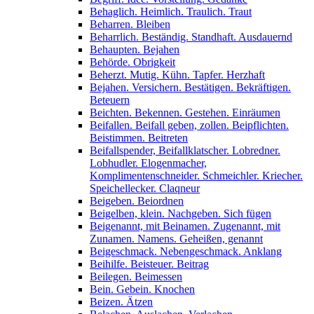
Behaglich. Heimlich. Traulich. Traut
Beharren. Bleiben
Beharrlich. Beständig. Standhaft. Ausdauernd
Behaupten. Bejahen
Behörde. Obrigkeit
Beherzt. Mutig. Kühn. Tapfer. Herzhaft
Bejahen. Versichern. Bestätigen. Bekräftigen.
Beteuern
Beichten. Bekennen. Gestehen. Einräumen
Beifallen. Beifall geben, zollen. Beipflichten.
Beistimmen. Beitreten
Beifallspender, Beifallklatscher. Lobredner.
Lobhudler. Elogenmacher,
Komplimentenschneider. Schmeichler. Kriecher.
Speichellecker. Claqneur
Beigeben. Beiordnen
Beigelben, klein. Nachgeben. Sich fügen
Beigenannt, mit Beinamen. Zugenannt, mit
Zunamen. Namens. Geheißen, genannt
Beigeschmack. Nebengeschmack. Anklang
Beihilfe. Beisteuer. Beitrag
Beilegen. Beimessen
Bein. Gebein. Knochen
Beizen. Ätzen