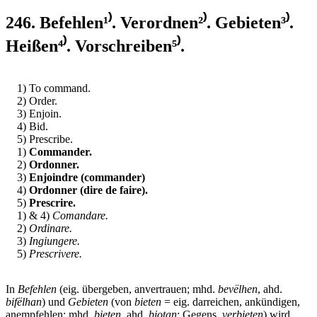
246. Befehlen¹⁾. Verordnen²⁾. Gebieten³⁾.
Heißen⁴⁾. Vorschreiben⁵⁾.
1) To command.
2) Order.
3) Enjoin.
4) Bid.
5) Prescribe.
1)
Commander.
2)
Ordonner.
3)
Enjoindre (commander)
4)
Ordonner (dire de faire).
5)
Prescrire.
1) & 4)
Comandare.
2)
Ordinare.
3)
Ingiungere.
5)
Prescrivere.
In
Befehlen
(eig. übergeben, anvertrauen; mhd.
bevëlhen
, ahd.
bifëlhan
) und
Gebieten
(von
bieten
= eig. darreichen, ankündigen,
anempfehlen; mhd.
bieten
, ahd.
biotan
; Gegens.
verbieten
) wird