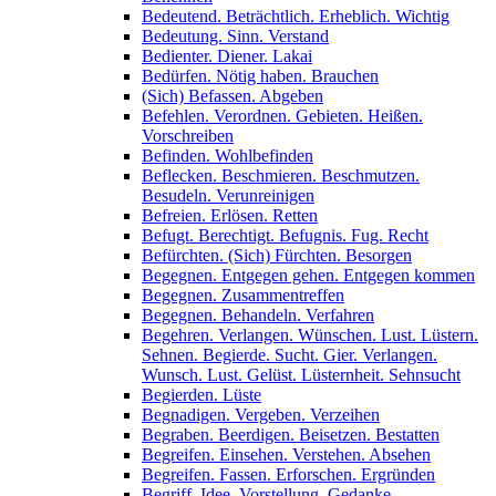
Bedeutend. Beträchtlich. Erheblich. Wichtig
Bedeutung. Sinn. Verstand
Bedienter. Diener. Lakai
Bedürfen. Nötig haben. Brauchen
(Sich) Befassen. Abgeben
Befehlen. Verordnen. Gebieten. Heißen.
Vorschreiben
Befinden. Wohlbefinden
Beflecken. Beschmieren. Beschmutzen.
Besudeln. Verunreinigen
Befreien. Erlösen. Retten
Befugt. Berechtigt. Befugnis. Fug. Recht
Befürchten. (Sich) Fürchten. Besorgen
Begegnen. Entgegen gehen. Entgegen kommen
Begegnen. Zusammentreffen
Begegnen. Behandeln. Verfahren
Begehren. Verlangen. Wünschen. Lust. Lüstern.
Sehnen. Begierde. Sucht. Gier. Verlangen.
Wunsch. Lust. Gelüst. Lüsternheit. Sehnsucht
Begierden. Lüste
Begnadigen. Vergeben. Verzeihen
Begraben. Beerdigen. Beisetzen. Bestatten
Begreifen. Einsehen. Verstehen. Absehen
Begreifen. Fassen. Erforschen. Ergründen
Begriff. Idee. Vorstellung. Gedanke