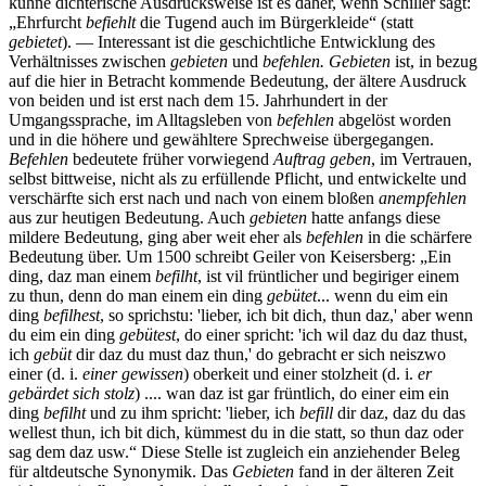
kühne dichterische Ausdrucksweise ist es daher, wenn Schiller sagt:
„Ehrfurcht
befiehlt
die Tugend auch im Bürgerkleide“ (statt
gebietet
). — Interessant ist die geschichtliche Entwicklung des
Verhältnisses zwischen
gebieten
und
befehlen. Gebieten
ist, in bezug
auf die hier in Betracht kommende Bedeutung, der ältere Ausdruck
von beiden und ist erst nach dem 15. Jahrhundert in der
Umgangssprache, im Alltagsleben von
befehlen
abgelöst worden
und in die höhere und gewähltere Sprechweise übergegangen.
Befehlen
bedeutete früher vorwiegend
Auftrag geben
, im Vertrauen,
selbst bittweise, nicht als zu erfüllende Pflicht, und entwickelte und
verschärfte sich erst nach und nach von einem bloßen
anempfehlen
aus zur heutigen Bedeutung. Auch
gebieten
hatte anfangs diese
mildere Bedeutung, ging aber weit eher als
befehlen
in die schärfere
Bedeutung über. Um 1500 schreibt Geiler von Keisersberg: „Ein
ding, daz man einem
befilht
, ist vil früntlicher und begiriger einem
zu thun, denn do man einem ein ding
gebütet
... wenn du eim ein
ding
befilhest
, so sprichstu: 'lieber, ich bit dich, thun daz,' aber wenn
du eim ein ding
gebütest
, do einer spricht: 'ich wil daz du daz thust,
ich
gebüt
dir daz du must daz thun,' do gebracht er sich neiszwo
einer (d. i.
einer gewissen
) oberkeit und einer stolzheit (d. i.
er
gebärdet sich stolz
) .... wan daz ist gar früntlich, do einer eim ein
ding
befilht
und zu ihm spricht: 'lieber, ich
befill
dir daz, daz du das
wellest thun, ich bit dich, kümmest du in die statt, so thun daz oder
sag dem daz usw.“ Diese Stelle ist zugleich ein anziehender Beleg
für altdeutsche Synonymik. Das
Gebieten
fand in der älteren Zeit