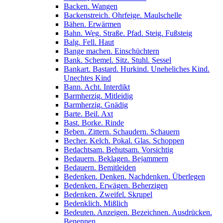
Backen. Wangen
Backenstreich. Ohrfeige. Maulschelle
Bähen. Erwärmen
Bahn. Weg. Straße. Pfad. Steig. Fußsteig
Balg. Fell. Haut
Bange machen. Einschüchtern
Bank. Schemel. Sitz. Stuhl. Sessel
Bankart. Bastard. Hurkind. Uneheliches Kind.
Unechtes Kind
Bann. Acht. Interdikt
Barmherzig. Mitleidig
Barmherzig. Gnädig
Barte. Beil. Axt
Bast. Borke. Rinde
Beben. Zittern. Schaudern. Schauern
Becher. Kelch. Pokal. Glas. Schoppen
Bedachtsam. Behutsam. Vorsichtig
Bedauern. Beklagen. Bejammern
Bedauern. Bemitleiden
Bedenken. Denken. Nachdenken. Überlegen
Bedenken. Erwägen. Beherzigen
Bedenken. Zweifel. Skrupel
Bedenklich. Mißlich
Bedeuten. Anzeigen. Bezeichnen. Ausdrücken.
Benennen