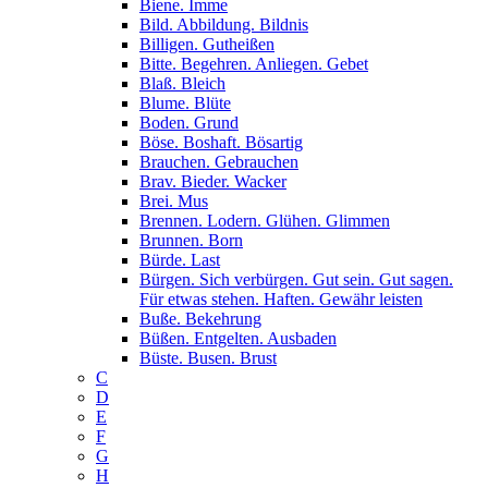
Biene. Imme
Bild. Abbildung. Bildnis
Billigen. Gutheißen
Bitte. Begehren. Anliegen. Gebet
Blaß. Bleich
Blume. Blüte
Boden. Grund
Böse. Boshaft. Bösartig
Brauchen. Gebrauchen
Brav. Bieder. Wacker
Brei. Mus
Brennen. Lodern. Glühen. Glimmen
Brunnen. Born
Bürde. Last
Bürgen. Sich verbürgen. Gut sein. Gut sagen.
Für etwas stehen. Haften. Gewähr leisten
Buße. Bekehrung
Büßen. Entgelten. Ausbaden
Büste. Busen. Brust
C
D
E
F
G
H