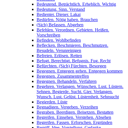
Bedeutend. Beträchtlich. Erheblich. Wichtig
Bedeutung. Sinn. Verstand
Bedienter. Diener. Lakai
Bedürfen. Nötig haben. Brauchen
(Sich) Befassen. Abgeben
Befehlen. Verordnen. Gebieten. Heißen.
Vorschreiben
Befinden. Wohlbefinden
Beflecken. Beschmieren. Beschmutzen.
Besudeln. Verunreinigen
Befreien. Erlösen. Retten
Befugt. Berechtigt. Befugnis. Fug. Recht
Befürchten. (Sich) Fürchten. Besorgen
Begegnen. Entgegen gehen. Entgegen kommen
Begegnen. Zusammentreffen
Begegnen. Behandeln. Verfahren
Begehren. Verlangen. Wünschen. Lust. Lüstern.
Sehnen. Begierde. Sucht. Gier. Verlangen.
Wunsch. Lust. Gelüst. Lüsternheit. Sehnsucht
Begierden. Lüste
Begnadigen. Vergeben. Verzeihen
Begraben. Beerdigen. Beisetzen. Bestatten
Begreifen. Einsehen. Verstehen. Absehen
Begreifen. Fassen. Erforschen. Ergründen
Begriff. Idee. Vorstellung. Gedanke