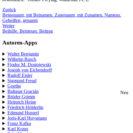
Zurück
Beigenannt, mit Beinamen. Zugenannt, mit Zunamen. Namens.
Geheißen, genannt
Weiter
Beihilfe. Beisteuer. Beitrag
Autoren-Apps
Walter Benjamin
Wilhelm Busch
Fjodor M. Dostojewski
Joseph von Eichendorff
Rudolf Eisler
Sigmund Freud
Goethe
Baltasar Gracián
Neu
Brüder Grimm
Heinrich Heine
Friedrich Hölderlin
Edmund Husserl
Joris-Karl Huysmans
Franz Kafka
Karl Kraus