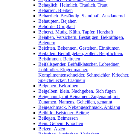
Behaglich. Heimlich. Traulich. Traut
Beharren. Bleiben
Beharrlich. Beständig. Standhaft. Ausdauernd
Behaupten. Bejahen
Behörde. Obrigkeit
Beherzt. Mutig. Kühn. Tapfer. Herzhaft
Bejahen. Versichern. Bestätigen. Bekräftigen.
Beteuern
Beichten. Bekennen. Gestehen. Einräumen
Beifallen. Beifall geben, zollen. Beipflichten.
Beistimmen. Beitreten
Beifallspender, Beifallklatscher. Lobredner.
Lobhudler. Elogenmacher,
Komplimentenschneider. Schmeichler. Kriecher.
Speichellecker. Claqneur
Beigeben. Beiordnen
Beigelben, klein. Nachgeben. Sich fügen
Beigenannt, mit Beinamen. Zugenannt, mit
Zunamen. Namens. Geheißen, genannt
Beigeschmack. Nebengeschmack. Anklang
Beihilfe. Beisteuer. Beitrag
Beilegen. Beimessen
Bein. Gebein. Knochen
Beizen. Ätzen