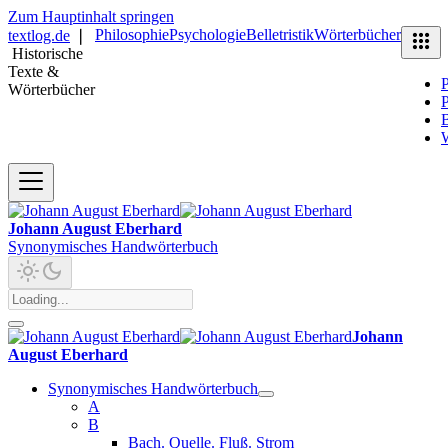
Zum Hauptinhalt springen
Philosophie
Psychologie
Belletristik
Wörterbücher
textlog.de
❘
Historische
Texte &
P
Wörterbücher
P
B
Johann August Eberhard
Synonymisches Handwörterbuch
Johann
August Eberhard
Synonymisches Handwörterbuch
A
B
Bach. Quelle. Fluß. Strom