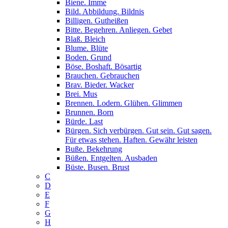
Biene. Imme
Bild. Abbildung. Bildnis
Billigen. Gutheißen
Bitte. Begehren. Anliegen. Gebet
Blaß. Bleich
Blume. Blüte
Boden. Grund
Böse. Boshaft. Bösartig
Brauchen. Gebrauchen
Brav. Bieder. Wacker
Brei. Mus
Brennen. Lodern. Glühen. Glimmen
Brunnen. Born
Bürde. Last
Bürgen. Sich verbürgen. Gut sein. Gut sagen.
Für etwas stehen. Haften. Gewähr leisten
Buße. Bekehrung
Büßen. Entgelten. Ausbaden
Büste. Busen. Brust
C
D
E
F
G
H