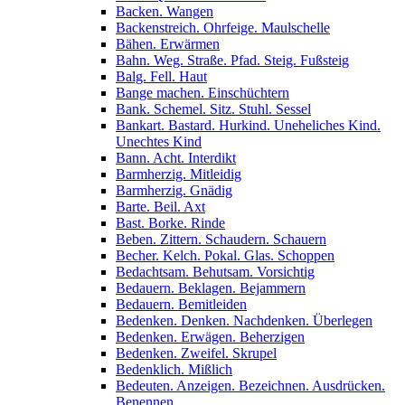
Backen. Wangen
Backenstreich. Ohrfeige. Maulschelle
Bähen. Erwärmen
Bahn. Weg. Straße. Pfad. Steig. Fußsteig
Balg. Fell. Haut
Bange machen. Einschüchtern
Bank. Schemel. Sitz. Stuhl. Sessel
Bankart. Bastard. Hurkind. Uneheliches Kind.
Unechtes Kind
Bann. Acht. Interdikt
Barmherzig. Mitleidig
Barmherzig. Gnädig
Barte. Beil. Axt
Bast. Borke. Rinde
Beben. Zittern. Schaudern. Schauern
Becher. Kelch. Pokal. Glas. Schoppen
Bedachtsam. Behutsam. Vorsichtig
Bedauern. Beklagen. Bejammern
Bedauern. Bemitleiden
Bedenken. Denken. Nachdenken. Überlegen
Bedenken. Erwägen. Beherzigen
Bedenken. Zweifel. Skrupel
Bedenklich. Mißlich
Bedeuten. Anzeigen. Bezeichnen. Ausdrücken.
Benennen