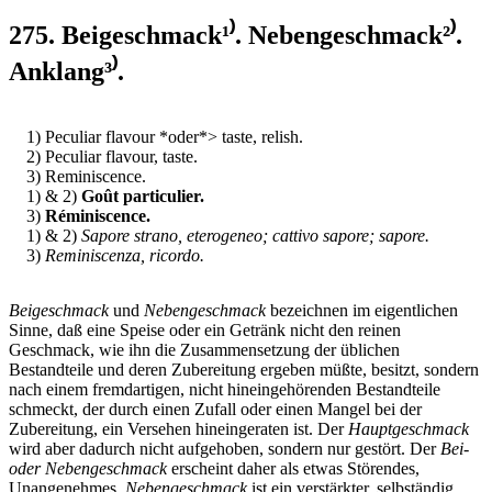
275. Beigeschmack¹⁾. Nebengeschmack²⁾.
Anklang³⁾.
1) Peculiar flavour *oder*> taste, relish.
2) Peculiar flavour, taste.
3) Reminiscence.
1) & 2)
Goût particulier.
3)
Réminiscence.
1) & 2)
Sapore strano, eterogeneo; cattivo sapore; sapore.
3)
Reminiscenza, ricordo.
Beigeschmack
und
Nebengeschmack
bezeichnen im eigentlichen
Sinne, daß eine Speise oder ein Getränk nicht den reinen
Geschmack, wie ihn die Zusammensetzung der üblichen
Bestandteile und deren Zubereitung ergeben müßte, besitzt, sondern
nach einem fremdartigen, nicht hineingehörenden Bestandteile
schmeckt, der durch einen Zufall oder einen Mangel bei der
Zubereitung, ein Versehen hineingeraten ist. Der
Hauptgeschmack
wird aber dadurch nicht aufgehoben, sondern nur gestört. Der
Bei-
oder Nebengeschmack
erscheint daher als etwas Störendes,
Unangenehmes.
Nebengeschmack
ist ein verstärkter, selbständig