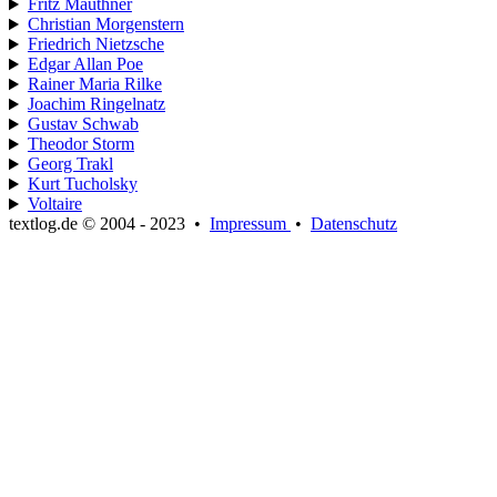
Fritz Mauthner
Christian Morgenstern
Friedrich Nietzsche
Edgar Allan Poe
Rainer Maria Rilke
Joachim Ringelnatz
Gustav Schwab
Theodor Storm
Georg Trakl
Kurt Tucholsky
Voltaire
textlog.de © 2004 - 2023
•
Impressum
•
Datenschutz