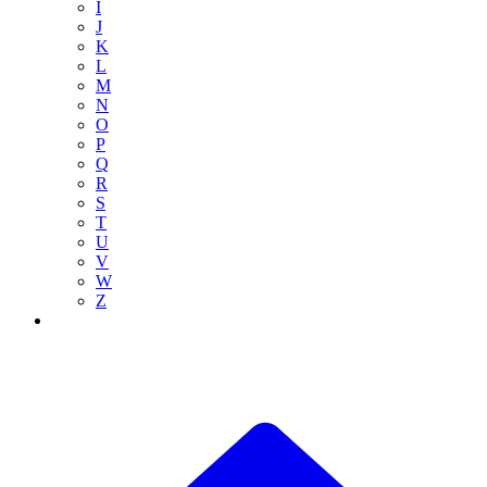
I
J
K
L
M
N
O
P
Q
R
S
T
U
V
W
Z