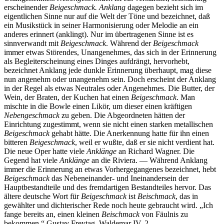
erscheinender
Beigeschmack. Anklang
dagegen bezieht sich im
eigentlichen Sinne nur auf die Welt der Töne und bezeichnet, daß
ein Musikstück in seiner Harmonisierung oder Melodie an ein
anderes erinnert (anklingt). Nur im übertragenen Sinne ist es
sinnverwandt mit
Beigeschmack
. Während der
Beigeschmack
immer etwas Störendes, Unangenehmes, das sich in der Erinnerung
als Begleiterscheinung eines Dinges aufdrängt, hervorhebt,
bezeichnet Anklang jede dunkle Erinnerung überhaupt, mag diese
nun angenehm oder unangenehm sein. Doch erscheint der Anklang
in der Regel als etwas Neutrales oder Angenehmes. Die Butter, der
Wein, der Braten, der Kuchen hat einen
Beigeschmack
. Man
mischte in die Bowle einen Likör, um dieser einen kräftigen
Nebengeschmack
zu geben. Die Abgeordneten hätten der
Einrichtung zugestimmt, wenn sie nicht einen starken metallischen
Beigeschmack
gehabt hätte. Die Anerkennung hatte für ihn einen
bitteren
Beigeschmack
, weil er wußte, daß er sie nicht verdient hat.
Die neue Oper hatte viele
Anklänge
an Richard Wagner. Die
Gegend hat viele
Anklänge
an die Riviera. — Während Anklang
immer die Erinnerung an etwas Vorhergegangenes bezeichnet, hebt
Beigeschmack
das Nebeneinander- und Ineinandersein der
Hauptbestandteile und des fremdartigen Bestandteiles hervor. Das
ältere deutsche Wort für
Beigeschmack
ist
Beischmack
, das in
gewählter und dichterischer Rede noch heute gebraucht wird. „Ich
fange bereits an, einen kleinen
Beischmack
von Fäulnis zu
bekommen.“ Gustav Freytag, Waldemar IV, 2.