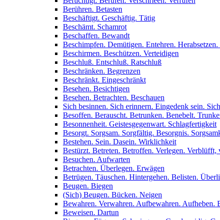
Berüchtigt. Berufen. Verschrieen. Verrufen
Berühren. Betasten
Beschäftigt. Geschäftig. Tätig
Beschämt. Schamrot
Beschaffen. Bewandt
Beschimpfen. Demütigen. Entehren. Herabsetzen.
Beschirmen. Beschützen. Verteidigen
Beschluß. Entschluß. Ratschluß
Beschränken. Begrenzen
Beschränkt. Eingeschränkt
Besehen. Besichtigen
Besehen. Betrachten. Beschauen
Sich besinnen. Sich erinnern. Eingedenk sein. Sich
Besoffen. Berauscht. Betrunken. Benebelt. Trunk
Besonnenheit. Geistesgegenwart. Schlagfertigkeit
Besorgt. Sorgsam. Sorgfältig. Besorgnis. Sorgsamk
Bestehen. Sein. Dasein. Wirklichkeit
Bestürzt. Betreten. Betroffen. Verlegen. Verblüfft, 
Besuchen. Aufwarten
Betrachten. Überlegen. Erwägen
Betrügen. Täuschen. Hintergehen. Belisten. Überl
Beugen. Biegen
(Sich) Beugen. Bücken. Neigen
Bewahren. Verwahren. Aufbewahren. Aufheben. 
Beweisen. Dartun