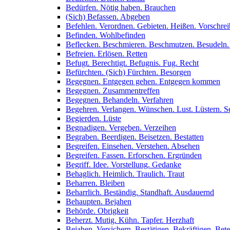
Bedürfen. Nötig haben. Brauchen
(Sich) Befassen. Abgeben
Befehlen. Verordnen. Gebieten. Heißen. Vorschre
Befinden. Wohlbefinden
Beflecken. Beschmieren. Beschmutzen. Besudeln.
Befreien. Erlösen. Retten
Befugt. Berechtigt. Befugnis. Fug. Recht
Befürchten. (Sich) Fürchten. Besorgen
Begegnen. Entgegen gehen. Entgegen kommen
Begegnen. Zusammentreffen
Begegnen. Behandeln. Verfahren
Begehren. Verlangen. Wünschen. Lust. Lüstern. Se
Begierden. Lüste
Begnadigen. Vergeben. Verzeihen
Begraben. Beerdigen. Beisetzen. Bestatten
Begreifen. Einsehen. Verstehen. Absehen
Begreifen. Fassen. Erforschen. Ergründen
Begriff. Idee. Vorstellung. Gedanke
Behaglich. Heimlich. Traulich. Traut
Beharren. Bleiben
Beharrlich. Beständig. Standhaft. Ausdauernd
Behaupten. Bejahen
Behörde. Obrigkeit
Beherzt. Mutig. Kühn. Tapfer. Herzhaft
Bejahen. Versichern. Bestätigen. Bekräftigen. Bet