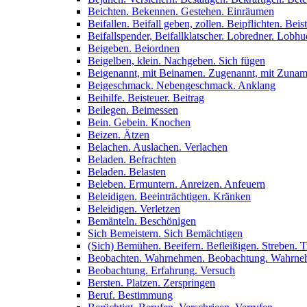
Beichten. Bekennen. Gestehen. Einräumen
Beifallen. Beifall geben, zollen. Beipflichten. Bei
Beifallspender, Beifallklatscher. Lobredner. Lobh
Beigeben. Beiordnen
Beigelben, klein. Nachgeben. Sich fügen
Beigenannt, mit Beinamen. Zugenannt, mit Zuna
Beigeschmack. Nebengeschmack. Anklang
Beihilfe. Beisteuer. Beitrag
Beilegen. Beimessen
Bein. Gebein. Knochen
Beizen. Ätzen
Belachen. Auslachen. Verlachen
Beladen. Befrachten
Beladen. Belasten
Beleben. Ermuntern. Anreizen. Anfeuern
Beleidigen. Beeinträchtigen. Kränken
Beleidigen. Verletzen
Bemänteln. Beschönigen
Sich Bemeistern. Sich Bemächtigen
(Sich) Bemühen. Beeifern. Befleißigen. Streben. T
Beobachten. Wahrnehmen. Beobachtung. Wahrn
Beobachtung. Erfahrung. Versuch
Bersten. Platzen. Zerspringen
Beruf. Bestimmung