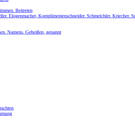
stimmen. Beitreten
udler. Elogenmacher, Komplimentenschneider. Schmeichler. Kriecher. S
men. Namens. Geheißen, genannt
rachten
ehmung