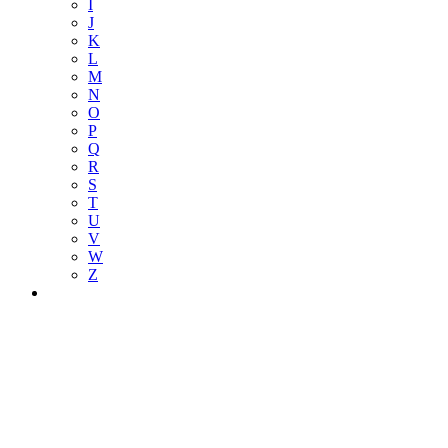
I
J
K
L
M
N
O
P
Q
R
S
T
U
V
W
Z