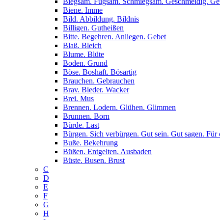
Biegsam. Fügsam. Schmiegsam. Geschmeidig. G
Biene. Imme
Bild. Abbildung. Bildnis
Billigen. Gutheißen
Bitte. Begehren. Anliegen. Gebet
Blaß. Bleich
Blume. Blüte
Boden. Grund
Böse. Boshaft. Bösartig
Brauchen. Gebrauchen
Brav. Bieder. Wacker
Brei. Mus
Brennen. Lodern. Glühen. Glimmen
Brunnen. Born
Bürde. Last
Bürgen. Sich verbürgen. Gut sein. Gut sagen. Für 
Buße. Bekehrung
Büßen. Entgelten. Ausbaden
Büste. Busen. Brust
C
D
E
F
G
H