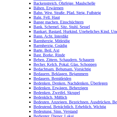
Backenstreich. Ohrfeige. Maulschelle
Bähen. Erwärmen
Bahn. Weg. Straße. Pfad. Steig. Fußsteig
Balg. Fell. Haut
Bange machen. Einschüchtern
Bank. Schemel. Sitz. Stuhl. Sessel
Bankart. Bastard. Hurkind. Uneheliches Kind. Un
Bann. Acht. Interdikt
Barmherzig. Mitleidig
Barmherzig. Gnädig
Barte. Beil. Axt
Bast. Borke. Rinde
Beben. Zittern. Schaudern. Schauern
Becher. Kelch. Pokal. Glas. Schoppen
Bedachtsam. Behutsam. Vorsichtig
Bedauern. Beklagen. Bejammern
Bedauern. Bemitleiden
Bedenken. Denken. Nachdenken. Überlegen
Bedenken. Erwägen. Beherzigen
Bedenken. Zweifel. Skrupel
Bedenklich. Mißlich
Bedeuten. Anzeigen. Bezeichnen. Ausdrücken. B
Bedeutend. Beträchtlich. Erheblich. Wichtig
Bedeutung. Sinn. Verstand
Bedienter. Diener. Lakai