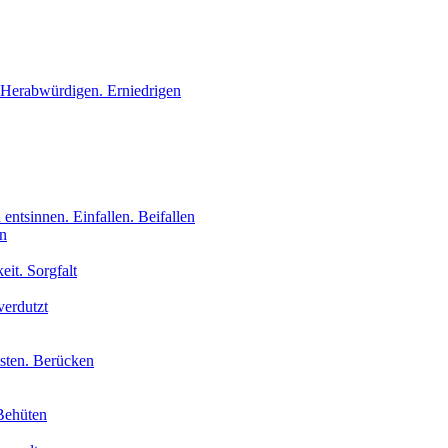
 Herabwürdigen. Erniedrigen
 entsinnen. Einfallen. Beifallen
en
eit. Sorgfalt
verdutzt
isten. Berücken
Behüten