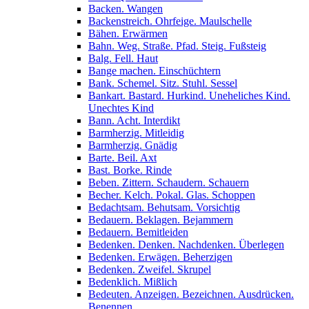
Backen. Wangen
Backenstreich. Ohrfeige. Maulschelle
Bähen. Erwärmen
Bahn. Weg. Straße. Pfad. Steig. Fußsteig
Balg. Fell. Haut
Bange machen. Einschüchtern
Bank. Schemel. Sitz. Stuhl. Sessel
Bankart. Bastard. Hurkind. Uneheliches Kind.
Unechtes Kind
Bann. Acht. Interdikt
Barmherzig. Mitleidig
Barmherzig. Gnädig
Barte. Beil. Axt
Bast. Borke. Rinde
Beben. Zittern. Schaudern. Schauern
Becher. Kelch. Pokal. Glas. Schoppen
Bedachtsam. Behutsam. Vorsichtig
Bedauern. Beklagen. Bejammern
Bedauern. Bemitleiden
Bedenken. Denken. Nachdenken. Überlegen
Bedenken. Erwägen. Beherzigen
Bedenken. Zweifel. Skrupel
Bedenklich. Mißlich
Bedeuten. Anzeigen. Bezeichnen. Ausdrücken.
Benennen