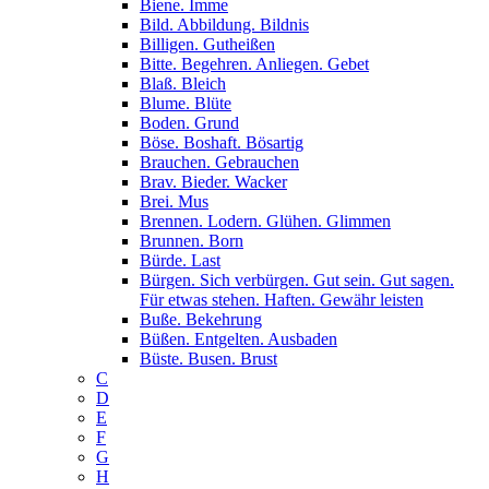
Biene. Imme
Bild. Abbildung. Bildnis
Billigen. Gutheißen
Bitte. Begehren. Anliegen. Gebet
Blaß. Bleich
Blume. Blüte
Boden. Grund
Böse. Boshaft. Bösartig
Brauchen. Gebrauchen
Brav. Bieder. Wacker
Brei. Mus
Brennen. Lodern. Glühen. Glimmen
Brunnen. Born
Bürde. Last
Bürgen. Sich verbürgen. Gut sein. Gut sagen.
Für etwas stehen. Haften. Gewähr leisten
Buße. Bekehrung
Büßen. Entgelten. Ausbaden
Büste. Busen. Brust
C
D
E
F
G
H