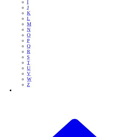
I
J
K
L
M
N
O
P
Q
R
S
T
U
V
W
Z