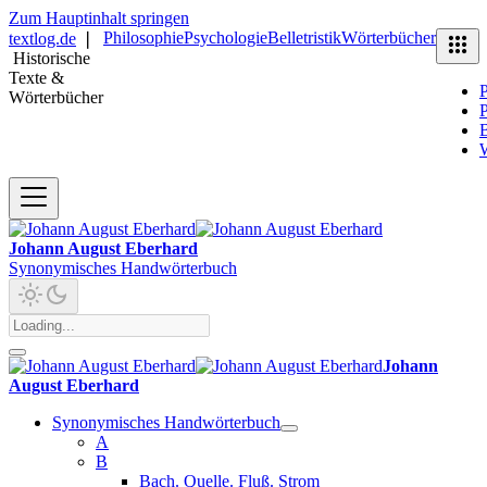
Zum Hauptinhalt springen
Philosophie
Psychologie
Belletristik
Wörterbücher
textlog.de
❘
Historische
Texte &
P
Wörterbücher
P
B
Johann August Eberhard
Synonymisches Handwörterbuch
Johann
August Eberhard
Synonymisches Handwörterbuch
A
B
Bach. Quelle. Fluß. Strom