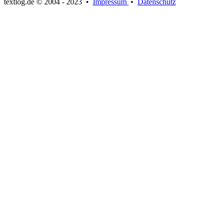
textlog.de © 2004 - 2023
•
Impressum
•
Datenschutz