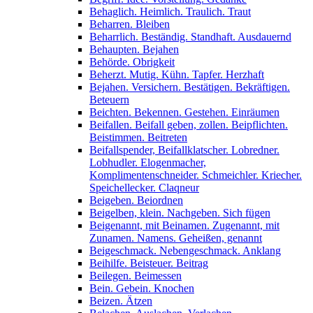
Behaglich. Heimlich. Traulich. Traut
Beharren. Bleiben
Beharrlich. Beständig. Standhaft. Ausdauernd
Behaupten. Bejahen
Behörde. Obrigkeit
Beherzt. Mutig. Kühn. Tapfer. Herzhaft
Bejahen. Versichern. Bestätigen. Bekräftigen.
Beteuern
Beichten. Bekennen. Gestehen. Einräumen
Beifallen. Beifall geben, zollen. Beipflichten.
Beistimmen. Beitreten
Beifallspender, Beifallklatscher. Lobredner.
Lobhudler. Elogenmacher,
Komplimentenschneider. Schmeichler. Kriecher.
Speichellecker. Claqneur
Beigeben. Beiordnen
Beigelben, klein. Nachgeben. Sich fügen
Beigenannt, mit Beinamen. Zugenannt, mit
Zunamen. Namens. Geheißen, genannt
Beigeschmack. Nebengeschmack. Anklang
Beihilfe. Beisteuer. Beitrag
Beilegen. Beimessen
Bein. Gebein. Knochen
Beizen. Ätzen