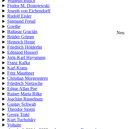
Wilhelm Busch
Fjodor M. Dostojewski
Joseph von Eichendorff
Rudolf Eisler
Sigmund Freud
Goethe
Baltasar Gracián
Neu
Brüder Grimm
Heinrich Heine
Friedrich Hölderlin
Edmund Husserl
Joris-Karl Huysmans
Franz Kafka
Karl Kraus
Fritz Mauthner
Christian Morgenstern
Friedrich Nietzsche
Edgar Allan Poe
Rainer Maria Rilke
Joachim Ringelnatz
Gustav Schwab
Theodor Storm
Georg Trakl
Kurt Tucholsky
Voltaire