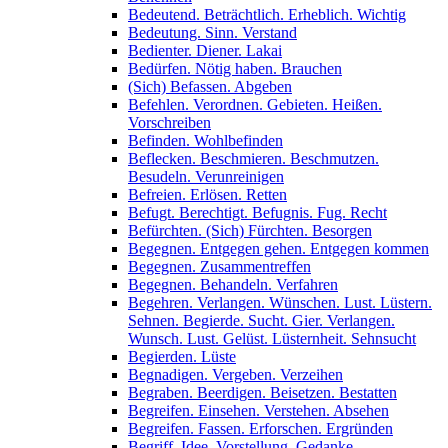
Bedeutend. Beträchtlich. Erheblich. Wichtig
Bedeutung. Sinn. Verstand
Bedienter. Diener. Lakai
Bedürfen. Nötig haben. Brauchen
(Sich) Befassen. Abgeben
Befehlen. Verordnen. Gebieten. Heißen.
Vorschreiben
Befinden. Wohlbefinden
Beflecken. Beschmieren. Beschmutzen.
Besudeln. Verunreinigen
Befreien. Erlösen. Retten
Befugt. Berechtigt. Befugnis. Fug. Recht
Befürchten. (Sich) Fürchten. Besorgen
Begegnen. Entgegen gehen. Entgegen kommen
Begegnen. Zusammentreffen
Begegnen. Behandeln. Verfahren
Begehren. Verlangen. Wünschen. Lust. Lüstern.
Sehnen. Begierde. Sucht. Gier. Verlangen.
Wunsch. Lust. Gelüst. Lüsternheit. Sehnsucht
Begierden. Lüste
Begnadigen. Vergeben. Verzeihen
Begraben. Beerdigen. Beisetzen. Bestatten
Begreifen. Einsehen. Verstehen. Absehen
Begreifen. Fassen. Erforschen. Ergründen
Begriff. Idee. Vorstellung. Gedanke