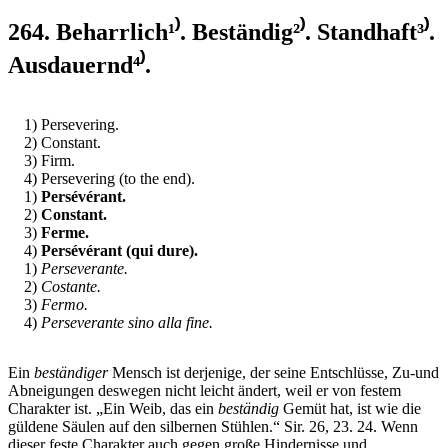
264. Beharrlich¹⁾. Beständig²⁾. Standhaft³⁾.
Ausdauernd⁴⁾.
1) Persevering.
2) Constant.
3) Firm.
4) Persevering (to the end).
1)
Persévérant.
2)
Constant.
3)
Ferme.
4)
Persévérant (qui dure).
1)
Perseverante.
2)
Costante.
3)
Fermo.
4)
Perseverante sino alla fine.
Ein
beständiger
Mensch ist derjenige, der seine Entschlüsse, Zu-und
Abneigungen deswegen nicht leicht ändert, weil er von festem
Charakter ist. „Ein Weib, das ein
beständig
Gemüt hat, ist wie die
güldene Säulen auf den silbernen Stühlen.“ Sir. 26, 23. 24. Wenn
dieser feste Charakter auch gegen große Hindernisse und