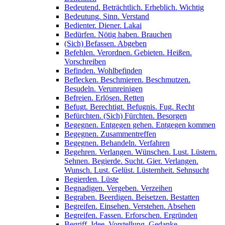
Bedeutend. Beträchtlich. Erheblich. Wichtig
Bedeutung. Sinn. Verstand
Bedienter. Diener. Lakai
Bedürfen. Nötig haben. Brauchen
(Sich) Befassen. Abgeben
Befehlen. Verordnen. Gebieten. Heißen.
Vorschreiben
Befinden. Wohlbefinden
Beflecken. Beschmieren. Beschmutzen.
Besudeln. Verunreinigen
Befreien. Erlösen. Retten
Befugt. Berechtigt. Befugnis. Fug. Recht
Befürchten. (Sich) Fürchten. Besorgen
Begegnen. Entgegen gehen. Entgegen kommen
Begegnen. Zusammentreffen
Begegnen. Behandeln. Verfahren
Begehren. Verlangen. Wünschen. Lust. Lüstern.
Sehnen. Begierde. Sucht. Gier. Verlangen.
Wunsch. Lust. Gelüst. Lüsternheit. Sehnsucht
Begierden. Lüste
Begnadigen. Vergeben. Verzeihen
Begraben. Beerdigen. Beisetzen. Bestatten
Begreifen. Einsehen. Verstehen. Absehen
Begreifen. Fassen. Erforschen. Ergründen
Begriff. Idee. Vorstellung. Gedanke