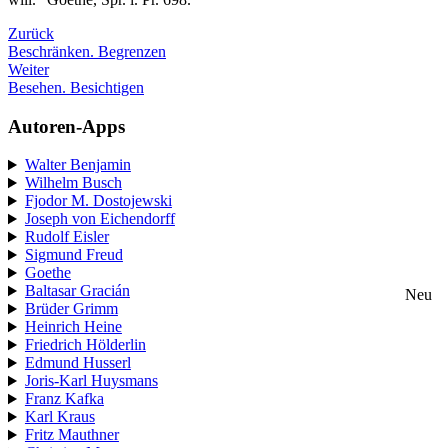
Zurück
Beschränken. Begrenzen
Weiter
Besehen. Besichtigen
Autoren-Apps
Walter Benjamin
Wilhelm Busch
Fjodor M. Dostojewski
Joseph von Eichendorff
Rudolf Eisler
Sigmund Freud
Goethe
Baltasar Gracián
Neu
Brüder Grimm
Heinrich Heine
Friedrich Hölderlin
Edmund Husserl
Joris-Karl Huysmans
Franz Kafka
Karl Kraus
Fritz Mauthner