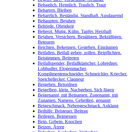
Behaglich. Heimlich. Traulich. Traut
Beharren. Bleiben
Beharrlich. Beständig. Standhaft. Ausdauernd
Behaupten. Bejahen
Behörde. Obrigkeit
Beherzt. Mutig. Kühn. Tapfer. Herzhaft
Bejahen. Versichern. Bestätigen. Bekräftigen.
Beteuern
Beichten. Bekennen. Gestehen. Einräumen
Beifallen. Beifall geben, zollen. Beipflichten.
Beistimmen. Beitreten
Beifallspender, Beifallklatscher. Lobredner.
Lobhudler. Elogenmacher,
Komplimentenschneider. Schmeichler. Kriecher.
Speichellecker. Claqneur
Beigeben. Beiordnen
Beigelben, klein. Nachgeben. Sich fügen
Beigenannt, mit Beinamen. Zugenannt, mit
Zunamen. Namens. Geheißen, genannt
Beigeschmack. Nebengeschmack. Anklang
Beihilfe. Beisteuer. Beitrag
Beilegen. Beimessen
Bein. Gebein. Knochen
Beizen. Ätzen