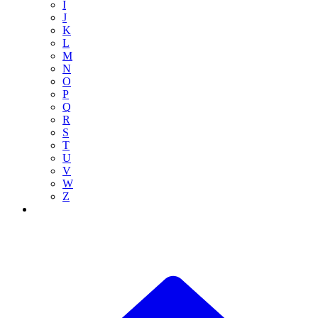
I
J
K
L
M
N
O
P
Q
R
S
T
U
V
W
Z