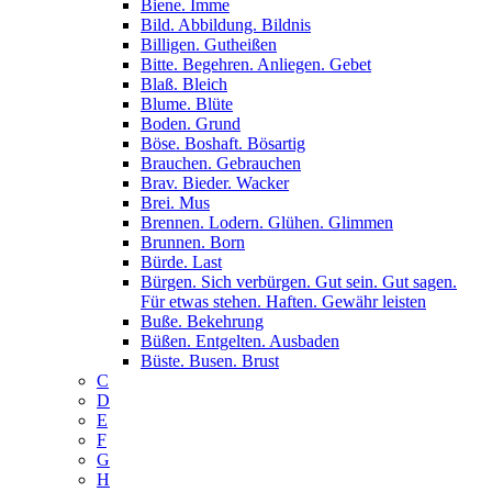
Biene. Imme
Bild. Abbildung. Bildnis
Billigen. Gutheißen
Bitte. Begehren. Anliegen. Gebet
Blaß. Bleich
Blume. Blüte
Boden. Grund
Böse. Boshaft. Bösartig
Brauchen. Gebrauchen
Brav. Bieder. Wacker
Brei. Mus
Brennen. Lodern. Glühen. Glimmen
Brunnen. Born
Bürde. Last
Bürgen. Sich verbürgen. Gut sein. Gut sagen.
Für etwas stehen. Haften. Gewähr leisten
Buße. Bekehrung
Büßen. Entgelten. Ausbaden
Büste. Busen. Brust
C
D
E
F
G
H