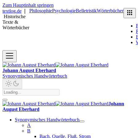
Zum Hauptinhalt springen
Philosophie
Psychologie
Belletristik
Wörterbücher
textlog.de
❘
Historische
Texte &
P
Wörterbücher
P
B
Johann August Eberhard
Synonymisches Handwörterbuch
Johann
August Eberhard
Synonymisches Handwörterbuch
A
B
Bach. Quelle. Fluß. Strom