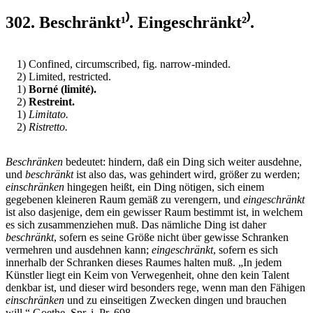
302. Beschränkt¹⁾. Eingeschränkt²⁾.
1) Confined, circumscribed, fig. narrow-minded.
2) Limited, restricted.
1)
Borné (limité).
2)
Restreint.
1)
Limitato.
2)
Ristretto.
Beschränken
bedeutet: hindern, daß ein Ding sich weiter ausdehne,
und
beschränkt
ist also das, was gehindert wird, größer zu werden;
einschränken
hingegen heißt, ein Ding nötigen, sich einem
gegebenen kleineren Raum gemäß zu verengern, und
eingeschränkt
ist also dasjenige, dem ein gewisser Raum bestimmt ist, in welchem
es sich zusammenziehen muß. Das nämliche Ding ist daher
beschränkt
, sofern es seine Größe nicht über gewisse Schranken
vermehren und ausdehnen kann;
eingeschränkt
, sofern es sich
innerhalb der Schranken dieses Raumes halten muß. „In jedem
Künstler liegt ein Keim von Verwegenheit, ohne den kein Talent
denkbar ist, und dieser wird besonders rege, wenn man den Fähigen
einschränken
und zu einseitigen Zwecken dingen und brauchen
will.“ Goethe, Spr. i. Pr. 698.