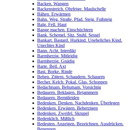
Backen. Wangen
Backenstreich. Ohrfeige. Maulschelle
Bähen. Erwärmen
Bahn. Weg. Straße. Pfad. Steig. Fußsteig
Balg. Fell. Haut
Bange machen. Einschüchtern
Bank. Schemel. Sitz. Stuhl. Sessel
Bankart. Bastard. Hurkind. Uneheliches Kind.
Unechtes Kind
Bann. Acht. Interdikt
Barmherzig. Mitleidig
Barmherzig. Gnädig
Barte. Beil. Axt
Bast. Borke. Rinde
Beben. Zittern. Schaudern. Schauern
Becher. Kelch. Pokal. Glas. Schoppen
Bedachtsam. Behutsam. Vorsichtig
Bedauern. Beklagen. Bejammern
Bedauern. Bemitleiden
Bedenken. Denken. Nachdenken. Überlegen
Bedenken. Erwägen. Beherzigen
Bedenken. Zweifel. Skrupel
Bedenklich. Mißlich
Bedeuten. Anzeigen. Bezeichnen. Ausdrücken.
Benennen