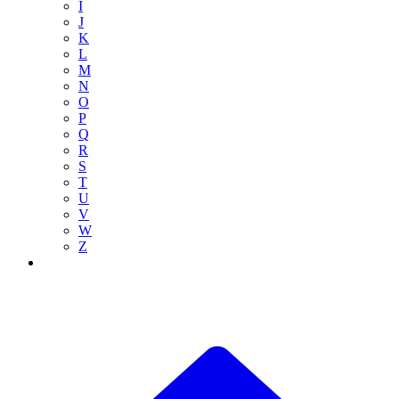
I
J
K
L
M
N
O
P
Q
R
S
T
U
V
W
Z