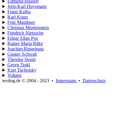
Edmund Husserl
Joris-Karl Huysmans
Franz Kafka
Karl Kraus
Fritz Mauthner
Christian Morgenstern
Friedrich Nietzsche
Edgar Allan Poe
Rainer Maria Rilke
Joachim Ringelnatz
Gustav Schwab
Theodor Storm
Georg Trakl
Kurt Tucholsky
Voltaire
textlog.de © 2004 - 2023
•
Impressum
•
Datenschutz