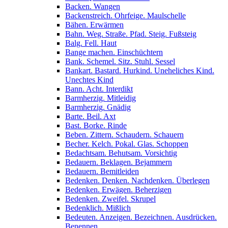
Backen. Wangen
Backenstreich. Ohrfeige. Maulschelle
Bähen. Erwärmen
Bahn. Weg. Straße. Pfad. Steig. Fußsteig
Balg. Fell. Haut
Bange machen. Einschüchtern
Bank. Schemel. Sitz. Stuhl. Sessel
Bankart. Bastard. Hurkind. Uneheliches Kind.
Unechtes Kind
Bann. Acht. Interdikt
Barmherzig. Mitleidig
Barmherzig. Gnädig
Barte. Beil. Axt
Bast. Borke. Rinde
Beben. Zittern. Schaudern. Schauern
Becher. Kelch. Pokal. Glas. Schoppen
Bedachtsam. Behutsam. Vorsichtig
Bedauern. Beklagen. Bejammern
Bedauern. Bemitleiden
Bedenken. Denken. Nachdenken. Überlegen
Bedenken. Erwägen. Beherzigen
Bedenken. Zweifel. Skrupel
Bedenklich. Mißlich
Bedeuten. Anzeigen. Bezeichnen. Ausdrücken.
Benennen