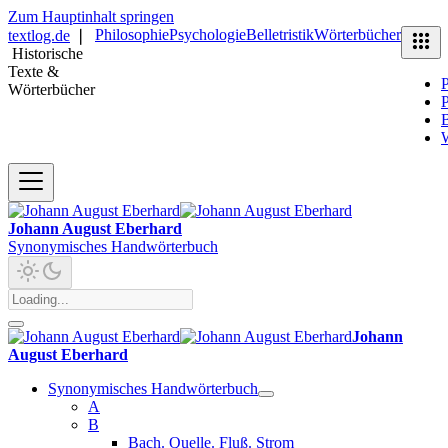
Zum Hauptinhalt springen
Philosophie
Psychologie
Belletristik
Wörterbücher
textlog.de
❘
Historische
Texte &
P
Wörterbücher
P
B
Johann August Eberhard
Synonymisches Handwörterbuch
Johann
August Eberhard
Synonymisches Handwörterbuch
A
B
Bach. Quelle. Fluß. Strom