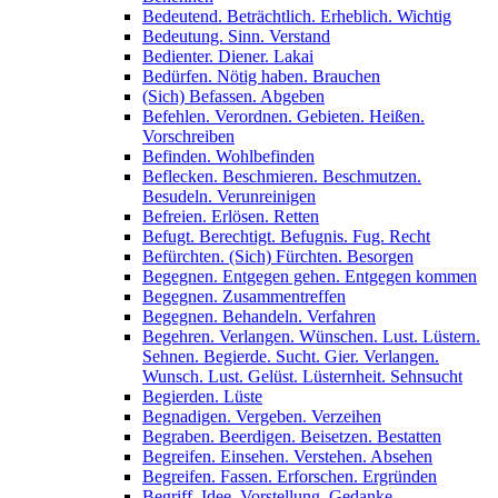
Bedeutend. Beträchtlich. Erheblich. Wichtig
Bedeutung. Sinn. Verstand
Bedienter. Diener. Lakai
Bedürfen. Nötig haben. Brauchen
(Sich) Befassen. Abgeben
Befehlen. Verordnen. Gebieten. Heißen.
Vorschreiben
Befinden. Wohlbefinden
Beflecken. Beschmieren. Beschmutzen.
Besudeln. Verunreinigen
Befreien. Erlösen. Retten
Befugt. Berechtigt. Befugnis. Fug. Recht
Befürchten. (Sich) Fürchten. Besorgen
Begegnen. Entgegen gehen. Entgegen kommen
Begegnen. Zusammentreffen
Begegnen. Behandeln. Verfahren
Begehren. Verlangen. Wünschen. Lust. Lüstern.
Sehnen. Begierde. Sucht. Gier. Verlangen.
Wunsch. Lust. Gelüst. Lüsternheit. Sehnsucht
Begierden. Lüste
Begnadigen. Vergeben. Verzeihen
Begraben. Beerdigen. Beisetzen. Bestatten
Begreifen. Einsehen. Verstehen. Absehen
Begreifen. Fassen. Erforschen. Ergründen
Begriff. Idee. Vorstellung. Gedanke