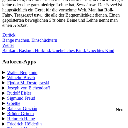
keine oder eine ganz niedrige Lehne hat,
Sessel
usw. Der
Sessel
ist
hauptsächlich ein Gerät für die vornehme Welt. Man hat Roll-,
Fahr-, Trag
sessel
usw., die alle der Bequemlichkeit dienen. Einen
gepolsterten beweglichen
Sitz
ohne Beine und Lehne nennt man
einen
Hocker
.
Zurück
Bange machen. Einschüchtern
Weiter
Bankart. Bastard. Hurkind. Uneheliches Kind. Unechtes Kind
Autoren-Apps
Walter Benjamin
Wilhelm Busch
Fjodor M. Dostojewski
Joseph von Eichendorff
Rudolf Eisler
Sigmund Freud
Goethe
Baltasar Gracián
Neu
Brüder Grimm
Heinrich Heine
Friedrich Hölderlin