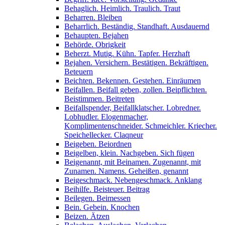
Behaglich. Heimlich. Traulich. Traut
Beharren. Bleiben
Beharrlich. Beständig. Standhaft. Ausdauernd
Behaupten. Bejahen
Behörde. Obrigkeit
Beherzt. Mutig. Kühn. Tapfer. Herzhaft
Bejahen. Versichern. Bestätigen. Bekräftigen.
Beteuern
Beichten. Bekennen. Gestehen. Einräumen
Beifallen. Beifall geben, zollen. Beipflichten.
Beistimmen. Beitreten
Beifallspender, Beifallklatscher. Lobredner.
Lobhudler. Elogenmacher,
Komplimentenschneider. Schmeichler. Kriecher.
Speichellecker. Claqneur
Beigeben. Beiordnen
Beigelben, klein. Nachgeben. Sich fügen
Beigenannt, mit Beinamen. Zugenannt, mit
Zunamen. Namens. Geheißen, genannt
Beigeschmack. Nebengeschmack. Anklang
Beihilfe. Beisteuer. Beitrag
Beilegen. Beimessen
Bein. Gebein. Knochen
Beizen. Ätzen