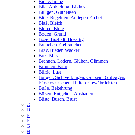
Biene. Imme
Bild. Abbildung. Bildnis
Billigen. Gutheißen
Bitte. Begehren. Anliegen. Gebet
Blaß. Bleich
Blume. Blüte
Boden. Grund
Böse. Boshaft. Bösartig
Brauchen. Gebrauchen
Brav. Bieder. Wacker
Brei. Mus
Brennen. Lodern. Glühen. Glimmen
Brunnen. Born
Bürde. Last
Bürgen. Sich verbürgen. Gut sein. Gut sagen.
Für etwas stehen. Haften. Gewähr leisten
Buße. Bekehrung
Büßen. Entgelten. Ausbaden
Büste. Busen. Brust
C
D
E
F
G
H