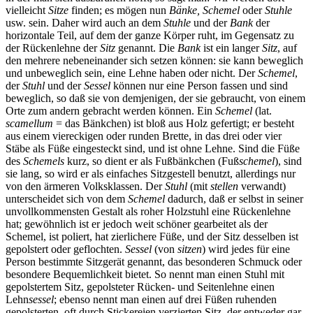
vielleicht
Sitze
finden; es mögen nun
Bänke, Schemel
oder
Stuhle
usw. sein. Daher wird auch an dem
Stuhle
und der
Bank
der
horizontale Teil, auf dem der ganze Körper ruht, im Gegensatz zu
der Rückenlehne der
Sitz
genannt. Die
Bank
ist ein langer
Sitz
, auf
den mehrere nebeneinander sich setzen können: sie kann beweglich
und unbeweglich sein, eine Lehne haben oder nicht. Der
Schemel
,
der
Stuhl
und der
Sessel
können nur eine Person fassen und sind
beweglich, so daß sie von demjenigen, der sie gebraucht, von einem
Orte zum andern gebracht werden können. Ein
Schemel
(lat.
scamellum
= das Bänkchen) ist bloß aus Holz gefertigt; er besteht
aus einem viereckigen oder runden Brette, in das drei oder vier
Stäbe als Füße eingesteckt sind, und ist ohne Lehne. Sind die Füße
des
Schemels
kurz, so dient er als Fußbänkchen (Fuß
schemel
), sind
sie lang, so wird er als einfaches Sitzgestell benutzt, allerdings nur
von den ärmeren Volksklassen. Der
Stuhl
(mit
stellen
verwandt)
unterscheidet sich von dem
Schemel
dadurch, daß er selbst in seiner
unvollkommensten Gestalt als roher Holzstuhl eine Rückenlehne
hat; gewöhnlich ist er jedoch weit schöner gearbeitet als der
Schemel, ist poliert, hat zierlichere Füße, und der Sitz desselben ist
gepolstert oder geflochten.
Sessel
(von
sitzen
) wird jedes für eine
Person bestimmte Sitzgerät genannt, das besonderen Schmuck oder
besondere Bequemlichkeit bietet. So nennt man einen Stuhl mit
gepolstertem Sitz, gepolsteter Rücken- und Seitenlehne einen
Lehn
sessel
; ebenso nennt man einen auf drei Füßen ruhenden
gepolsterten, oft durch Stickereien verzierten Sitz, der entweder gar