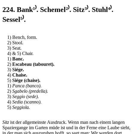
224. Bank¹⁾. Schemel²⁾. Sitz³⁾. Stuhl⁴⁾.
Sessel⁵⁾.
1) Bench, form.
2) Stool.
3) Seat.
4) & 5) Chair.
1)
Banc.
2)
Escabeau (tabouret).
3)
Siége.
4)
Chaise.
5)
Siége (chaise).
1)
Panca (banco).
2)
Sgabelo (predella).
3)
Seggio (sede).
4)
Sedia (scanno).
5)
Seggiola.
Sitz
ist der allgemeinste Ausdruck. Wenn man nach einem langen
Spaziergange im Garten müde ist und in der Ferne eine Laube sieht,
in der man sich auszuruhen hofft, so sagt man: Wir werden dort