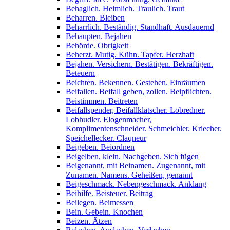
Behaglich. Heimlich. Traulich. Traut
Beharren. Bleiben
Beharrlich. Beständig. Standhaft. Ausdauernd
Behaupten. Bejahen
Behörde. Obrigkeit
Beherzt. Mutig. Kühn. Tapfer. Herzhaft
Bejahen. Versichern. Bestätigen. Bekräftigen.
Beteuern
Beichten. Bekennen. Gestehen. Einräumen
Beifallen. Beifall geben, zollen. Beipflichten.
Beistimmen. Beitreten
Beifallspender, Beifallklatscher. Lobredner.
Lobhudler. Elogenmacher,
Komplimentenschneider. Schmeichler. Kriecher.
Speichellecker. Claqneur
Beigeben. Beiordnen
Beigelben, klein. Nachgeben. Sich fügen
Beigenannt, mit Beinamen. Zugenannt, mit
Zunamen. Namens. Geheißen, genannt
Beigeschmack. Nebengeschmack. Anklang
Beihilfe. Beisteuer. Beitrag
Beilegen. Beimessen
Bein. Gebein. Knochen
Beizen. Ätzen