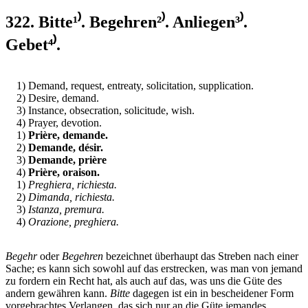
322. Bitte¹⁾. Begehren²⁾. Anliegen³⁾.
Gebet⁴⁾.
1) Demand, request, entreaty, solicitation, supplication.
2) Desire, demand.
3) Instance, obsecration, solicitude, wish.
4) Prayer, devotion.
1)
Prière, demande.
2)
Demande, désir.
3)
Demande, prière
4)
Prière, oraison.
1)
Preghiera, richiesta.
2)
Dimanda, richiesta.
3)
Istanza, premura.
4)
Orazione, preghiera.
Begehr
oder
Begehren
bezeichnet überhaupt das Streben nach einer
Sache; es kann sich sowohl auf das erstrecken, was man von jemand
zu fordern ein Recht hat, als auch auf das, was uns die Güte des
andern gewähren kann.
Bitte
dagegen ist ein in bescheidener Form
vorgebrachtes Verlangen, das sich nur an die Güte jemandes