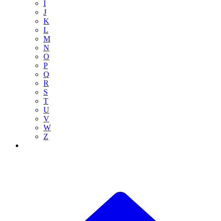
I
J
K
L
M
N
O
P
Q
R
S
T
U
V
W
Z