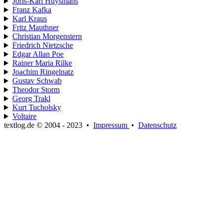
Joris-Karl Huysmans
Franz Kafka
Karl Kraus
Fritz Mauthner
Christian Morgenstern
Friedrich Nietzsche
Edgar Allan Poe
Rainer Maria Rilke
Joachim Ringelnatz
Gustav Schwab
Theodor Storm
Georg Trakl
Kurt Tucholsky
Voltaire
textlog.de © 2004 - 2023
•
Impressum
•
Datenschutz