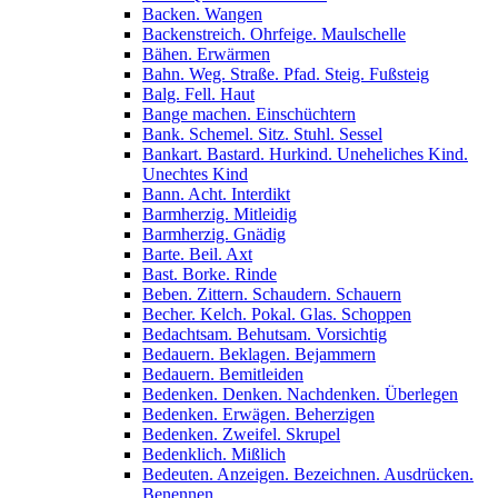
Backen. Wangen
Backenstreich. Ohrfeige. Maulschelle
Bähen. Erwärmen
Bahn. Weg. Straße. Pfad. Steig. Fußsteig
Balg. Fell. Haut
Bange machen. Einschüchtern
Bank. Schemel. Sitz. Stuhl. Sessel
Bankart. Bastard. Hurkind. Uneheliches Kind.
Unechtes Kind
Bann. Acht. Interdikt
Barmherzig. Mitleidig
Barmherzig. Gnädig
Barte. Beil. Axt
Bast. Borke. Rinde
Beben. Zittern. Schaudern. Schauern
Becher. Kelch. Pokal. Glas. Schoppen
Bedachtsam. Behutsam. Vorsichtig
Bedauern. Beklagen. Bejammern
Bedauern. Bemitleiden
Bedenken. Denken. Nachdenken. Überlegen
Bedenken. Erwägen. Beherzigen
Bedenken. Zweifel. Skrupel
Bedenklich. Mißlich
Bedeuten. Anzeigen. Bezeichnen. Ausdrücken.
Benennen