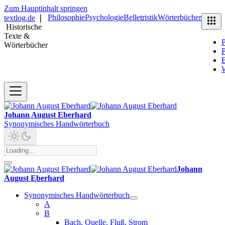
Zum Hauptinhalt springen
Philosophie
Psychologie
Belletristik
Wörterbücher
textlog.de
❘
Historische
Texte &
P
Wörterbücher
P
B
Johann August Eberhard
Synonymisches Handwörterbuch
Johann
August Eberhard
Synonymisches Handwörterbuch
A
B
Bach. Quelle. Fluß. Strom