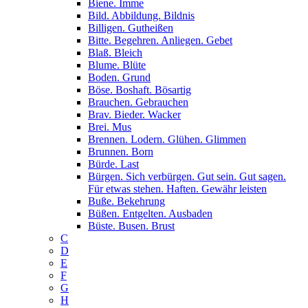
Biene. Imme
Bild. Abbildung. Bildnis
Billigen. Gutheißen
Bitte. Begehren. Anliegen. Gebet
Blaß. Bleich
Blume. Blüte
Boden. Grund
Böse. Boshaft. Bösartig
Brauchen. Gebrauchen
Brav. Bieder. Wacker
Brei. Mus
Brennen. Lodern. Glühen. Glimmen
Brunnen. Born
Bürde. Last
Bürgen. Sich verbürgen. Gut sein. Gut sagen.
Für etwas stehen. Haften. Gewähr leisten
Buße. Bekehrung
Büßen. Entgelten. Ausbaden
Büste. Busen. Brust
C
D
E
F
G
H