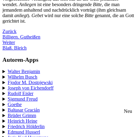
wendet.
Anliegen
ist eine besonders dringende
Bitte
, die man
jemandem anhaltend und nachdrücklich vorträgt (ihm gleichsam
damit
anliegt
).
Gebet
wird nur eine solche
Bitte
genannt, die an Gott
gerichtet ist.
Zurück
Billigen. Gutheißen
Weiter
Blaß. Bleich
Autoren-Apps
Walter Benjamin
Wilhelm Busch
Fjodor M. Dostojewski
Joseph von Eichendorff
Rudolf Eisler
Sigmund Freud
Goethe
Baltasar Gracián
Neu
Brüder Grimm
Heinrich Heine
Friedrich Hölderlin
Edmund Husserl