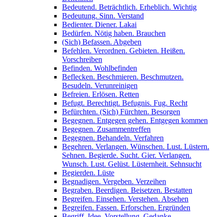
Bedeutend. Beträchtlich. Erheblich. Wichtig
Bedeutung. Sinn. Verstand
Bedienter. Diener. Lakai
Bedürfen. Nötig haben. Brauchen
(Sich) Befassen. Abgeben
Befehlen. Verordnen. Gebieten. Heißen.
Vorschreiben
Befinden. Wohlbefinden
Beflecken. Beschmieren. Beschmutzen.
Besudeln. Verunreinigen
Befreien. Erlösen. Retten
Befugt. Berechtigt. Befugnis. Fug. Recht
Befürchten. (Sich) Fürchten. Besorgen
Begegnen. Entgegen gehen. Entgegen kommen
Begegnen. Zusammentreffen
Begegnen. Behandeln. Verfahren
Begehren. Verlangen. Wünschen. Lust. Lüstern.
Sehnen. Begierde. Sucht. Gier. Verlangen.
Wunsch. Lust. Gelüst. Lüsternheit. Sehnsucht
Begierden. Lüste
Begnadigen. Vergeben. Verzeihen
Begraben. Beerdigen. Beisetzen. Bestatten
Begreifen. Einsehen. Verstehen. Absehen
Begreifen. Fassen. Erforschen. Ergründen
Begriff. Idee. Vorstellung. Gedanke