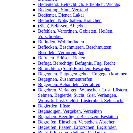
Bedeutend. Beträchtlich. Erheblich. Wichtig
Bedeutung. Sinn. Verstand
Bedienter. Diener. Lakai
Bedürfen. Nötig haben. Brauchen
(Sich) Befassen. Abgeben
Befehlen. Verordnen. Gebieten. Heißen.
Vorschreiben
Befinden. Wohlbefinden
Beflecken. Beschmieren. Beschmutzen.
Besudeln. Verunreinigen
Befreien. Erlösen. Retten
Befugt. Berechtigt. Befugnis. Fug. Recht
Befürchten. (Sich) Fürchten. Besorgen
Begegnen. Entgegen gehen. Entgegen kommen
Begegnen. Zusammentreffen
Begegnen. Behandeln. Verfahren
Begehren. Verlangen. Wünschen. Lust. Lüstern.
Sehnen. Begierde. Sucht. Gier. Verlangen.
Wunsch. Lust. Gelüst. Lüsternheit. Sehnsucht
Begierden. Lüste
Begnadigen. Vergeben. Verzeihen
Begraben. Beerdigen. Beisetzen. Bestatten
Begreifen. Einsehen. Verstehen. Absehen
Begreifen. Fassen. Erforschen. Ergründen
Begriff. Idee. Vorstellung. Gedanke