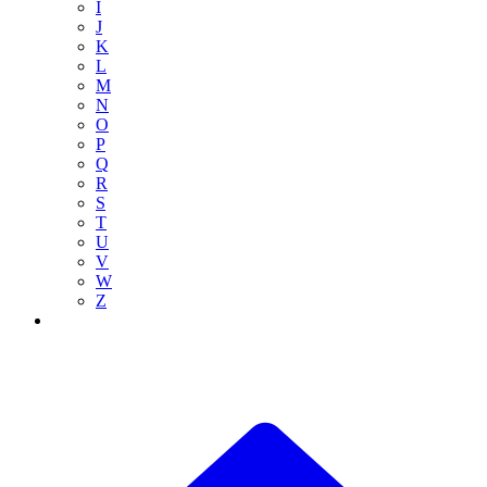
I
J
K
L
M
N
O
P
Q
R
S
T
U
V
W
Z