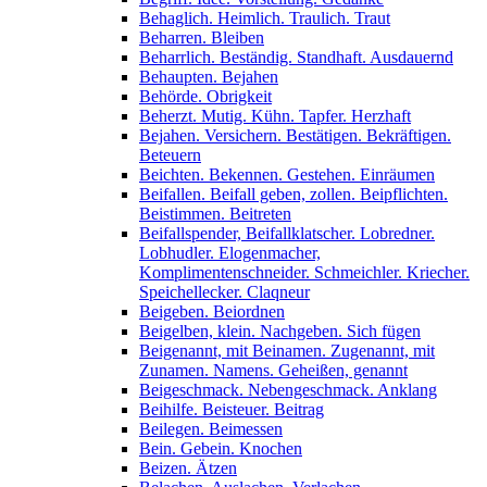
Behaglich. Heimlich. Traulich. Traut
Beharren. Bleiben
Beharrlich. Beständig. Standhaft. Ausdauernd
Behaupten. Bejahen
Behörde. Obrigkeit
Beherzt. Mutig. Kühn. Tapfer. Herzhaft
Bejahen. Versichern. Bestätigen. Bekräftigen.
Beteuern
Beichten. Bekennen. Gestehen. Einräumen
Beifallen. Beifall geben, zollen. Beipflichten.
Beistimmen. Beitreten
Beifallspender, Beifallklatscher. Lobredner.
Lobhudler. Elogenmacher,
Komplimentenschneider. Schmeichler. Kriecher.
Speichellecker. Claqneur
Beigeben. Beiordnen
Beigelben, klein. Nachgeben. Sich fügen
Beigenannt, mit Beinamen. Zugenannt, mit
Zunamen. Namens. Geheißen, genannt
Beigeschmack. Nebengeschmack. Anklang
Beihilfe. Beisteuer. Beitrag
Beilegen. Beimessen
Bein. Gebein. Knochen
Beizen. Ätzen