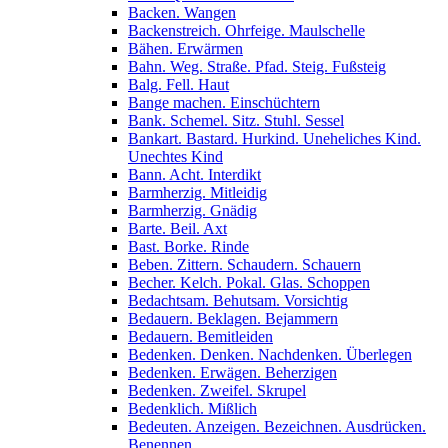
Backen. Wangen
Backenstreich. Ohrfeige. Maulschelle
Bähen. Erwärmen
Bahn. Weg. Straße. Pfad. Steig. Fußsteig
Balg. Fell. Haut
Bange machen. Einschüchtern
Bank. Schemel. Sitz. Stuhl. Sessel
Bankart. Bastard. Hurkind. Uneheliches Kind.
Unechtes Kind
Bann. Acht. Interdikt
Barmherzig. Mitleidig
Barmherzig. Gnädig
Barte. Beil. Axt
Bast. Borke. Rinde
Beben. Zittern. Schaudern. Schauern
Becher. Kelch. Pokal. Glas. Schoppen
Bedachtsam. Behutsam. Vorsichtig
Bedauern. Beklagen. Bejammern
Bedauern. Bemitleiden
Bedenken. Denken. Nachdenken. Überlegen
Bedenken. Erwägen. Beherzigen
Bedenken. Zweifel. Skrupel
Bedenklich. Mißlich
Bedeuten. Anzeigen. Bezeichnen. Ausdrücken.
Benennen