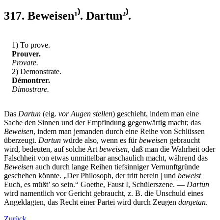
317. Beweisen¹⁾. Dartun²⁾.
1) To prove.
Prouver.
Provare.
2) Demonstrate.
Démontrer.
Dimostrare.
Das
Dartun
(eig.
vor Augen stellen
) geschieht, indem man eine
Sache den Sinnen und der Empfindung gegenwärtig macht; das
Beweisen
, indem man jemanden durch eine Reihe von Schlüssen
überzeugt.
Dartun
würde also, wenn es für
beweisen
gebraucht
wird, bedeuten, auf solche Art
beweisen
, daß man die Wahrheit oder
Falschheit von etwas unmittelbar anschaulich macht, während das
Beweisen
auch durch lange Reihen tiefsinniger Vernunftgründe
geschehen könnte. „Der Philosoph, der tritt herein | und
beweist
Euch, es müßt’ so sein.“ Goethe, Faust I, Schülerszene. —
Dartun
wird namentlich vor Gericht gebraucht, z. B. die Unschuld eines
Angeklagten, das Recht einer Partei wird durch Zeugen
dargetan
.
Zurück