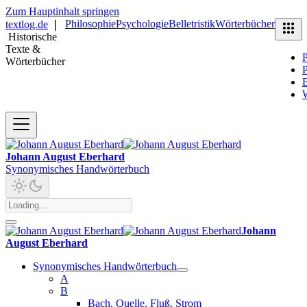
Zum Hauptinhalt springen
Philosophie
Psychologie
Belletristik
Wörterbücher
textlog.de
❘
Historische
Texte &
P
Wörterbücher
P
B
Johann August Eberhard
Synonymisches Handwörterbuch
Johann
August Eberhard
Synonymisches Handwörterbuch
A
B
Bach. Quelle. Fluß. Strom