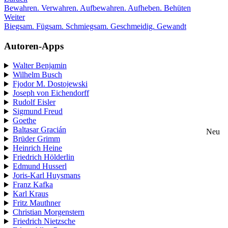
Bewahren. Verwahren. Aufbewahren. Aufheben. Behüten
Weiter
Biegsam. Fügsam. Schmiegsam. Geschmeidig. Gewandt
Autoren-Apps
Walter Benjamin
Wilhelm Busch
Fjodor M. Dostojewski
Joseph von Eichendorff
Rudolf Eisler
Sigmund Freud
Goethe
Baltasar Gracián
Neu
Brüder Grimm
Heinrich Heine
Friedrich Hölderlin
Edmund Husserl
Joris-Karl Huysmans
Franz Kafka
Karl Kraus
Fritz Mauthner
Christian Morgenstern
Friedrich Nietzsche