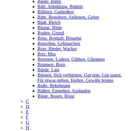
Biene. Imme
Bild. Abbildung. Bildnis
Billigen. Gutheißen
Bitte. Begehren. Anliegen. Gebet
Blaß. Bleich
Blume. Blüte
Boden. Grund
Böse. Boshaft. Bösartig
Brauchen. Gebrauchen
Brav. Bieder. Wacker
Brei. Mus
Brennen. Lodern. Glühen. Glimmen
Brunnen. Born
Bürde. Last
Bürgen. Sich verbürgen. Gut sein. Gut sagen.
Für etwas stehen. Haften. Gewähr leisten
Buße. Bekehrung
Büßen. Entgelten. Ausbaden
Büste. Busen. Brust
C
D
E
F
G
H