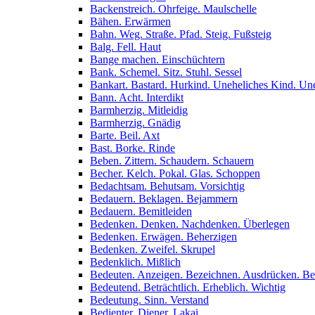
Backenstreich. Ohrfeige. Maulschelle
Bähen. Erwärmen
Bahn. Weg. Straße. Pfad. Steig. Fußsteig
Balg. Fell. Haut
Bange machen. Einschüchtern
Bank. Schemel. Sitz. Stuhl. Sessel
Bankart. Bastard. Hurkind. Uneheliches Kind. Un
Bann. Acht. Interdikt
Barmherzig. Mitleidig
Barmherzig. Gnädig
Barte. Beil. Axt
Bast. Borke. Rinde
Beben. Zittern. Schaudern. Schauern
Becher. Kelch. Pokal. Glas. Schoppen
Bedachtsam. Behutsam. Vorsichtig
Bedauern. Beklagen. Bejammern
Bedauern. Bemitleiden
Bedenken. Denken. Nachdenken. Überlegen
Bedenken. Erwägen. Beherzigen
Bedenken. Zweifel. Skrupel
Bedenklich. Mißlich
Bedeuten. Anzeigen. Bezeichnen. Ausdrücken. B
Bedeutend. Beträchtlich. Erheblich. Wichtig
Bedeutung. Sinn. Verstand
Bedienter. Diener. Lakai