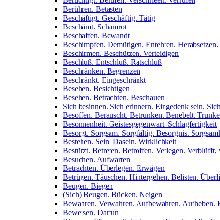
Berüchtigt. Berufen. Verschrieen. Verrufen
Berühren. Betasten
Beschäftigt. Geschäftig. Tätig
Beschämt. Schamrot
Beschaffen. Bewandt
Beschimpfen. Demütigen. Entehren. Herabsetzen.
Beschirmen. Beschützen. Verteidigen
Beschluß. Entschluß. Ratschluß
Beschränken. Begrenzen
Beschränkt. Eingeschränkt
Besehen. Besichtigen
Besehen. Betrachten. Beschauen
Sich besinnen. Sich erinnern. Eingedenk sein. Sich
Besoffen. Berauscht. Betrunken. Benebelt. Trunk
Besonnenheit. Geistesgegenwart. Schlagfertigkeit
Besorgt. Sorgsam. Sorgfältig. Besorgnis. Sorgsamk
Bestehen. Sein. Dasein. Wirklichkeit
Bestürzt. Betreten. Betroffen. Verlegen. Verblüfft, 
Besuchen. Aufwarten
Betrachten. Überlegen. Erwägen
Betrügen. Täuschen. Hintergehen. Belisten. Überl
Beugen. Biegen
(Sich) Beugen. Bücken. Neigen
Bewahren. Verwahren. Aufbewahren. Aufheben. 
Beweisen. Dartun