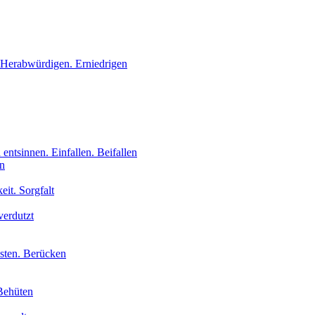
 Herabwürdigen. Erniedrigen
 entsinnen. Einfallen. Beifallen
en
eit. Sorgfalt
verdutzt
isten. Berücken
Behüten