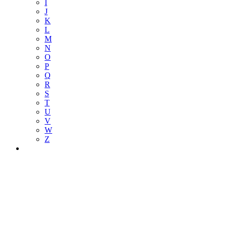
I
J
K
L
M
N
O
P
Q
R
S
T
U
V
W
Z