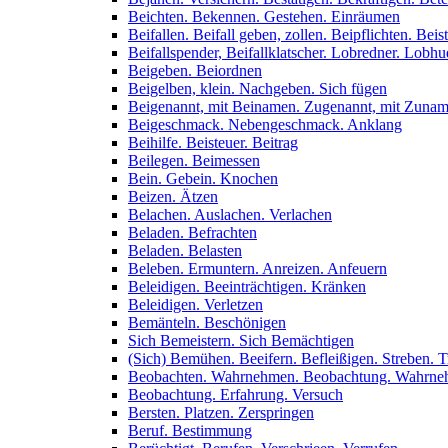
Beichten. Bekennen. Gestehen. Einräumen
Beifallen. Beifall geben, zollen. Beipflichten. Bei
Beifallspender, Beifallklatscher. Lobredner. Lobh
Beigeben. Beiordnen
Beigelben, klein. Nachgeben. Sich fügen
Beigenannt, mit Beinamen. Zugenannt, mit Zuna
Beigeschmack. Nebengeschmack. Anklang
Beihilfe. Beisteuer. Beitrag
Beilegen. Beimessen
Bein. Gebein. Knochen
Beizen. Ätzen
Belachen. Auslachen. Verlachen
Beladen. Befrachten
Beladen. Belasten
Beleben. Ermuntern. Anreizen. Anfeuern
Beleidigen. Beeinträchtigen. Kränken
Beleidigen. Verletzen
Bemänteln. Beschönigen
Sich Bemeistern. Sich Bemächtigen
(Sich) Bemühen. Beeifern. Befleißigen. Streben. T
Beobachten. Wahrnehmen. Beobachtung. Wahrn
Beobachtung. Erfahrung. Versuch
Bersten. Platzen. Zerspringen
Beruf. Bestimmung