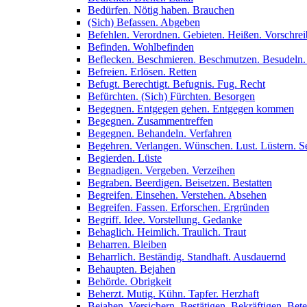
Bedürfen. Nötig haben. Brauchen
(Sich) Befassen. Abgeben
Befehlen. Verordnen. Gebieten. Heißen. Vorschre
Befinden. Wohlbefinden
Beflecken. Beschmieren. Beschmutzen. Besudeln.
Befreien. Erlösen. Retten
Befugt. Berechtigt. Befugnis. Fug. Recht
Befürchten. (Sich) Fürchten. Besorgen
Begegnen. Entgegen gehen. Entgegen kommen
Begegnen. Zusammentreffen
Begegnen. Behandeln. Verfahren
Begehren. Verlangen. Wünschen. Lust. Lüstern. Se
Begierden. Lüste
Begnadigen. Vergeben. Verzeihen
Begraben. Beerdigen. Beisetzen. Bestatten
Begreifen. Einsehen. Verstehen. Absehen
Begreifen. Fassen. Erforschen. Ergründen
Begriff. Idee. Vorstellung. Gedanke
Behaglich. Heimlich. Traulich. Traut
Beharren. Bleiben
Beharrlich. Beständig. Standhaft. Ausdauernd
Behaupten. Bejahen
Behörde. Obrigkeit
Beherzt. Mutig. Kühn. Tapfer. Herzhaft
Bejahen. Versichern. Bestätigen. Bekräftigen. Bet