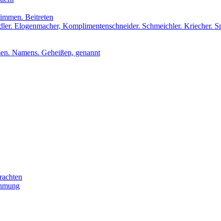
stimmen. Beitreten
udler. Elogenmacher, Komplimentenschneider. Schmeichler. Kriecher. S
men. Namens. Geheißen, genannt
rachten
ehmung