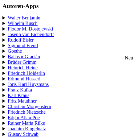
Autoren-Apps
Walter Benjamin
Wilhelm Busch
Fjodor M. Dostojewski
Joseph von Eichendorff
Rudolf Eisler
Sigmund Freud
Goethe
Baltasar Gracián
Neu
Brüder Grimm
Heinrich Heine
Friedrich Hölderlin
Edmund Husserl
Joris-Karl Huysmans
Franz Kafka
Karl Kraus
Fritz Mauthner
Christian Morgenstern
Friedrich Nietzsche
Edgar Allan Poe
Rainer Maria Rilke
Joachim Ringelnatz
Gustav Schwab