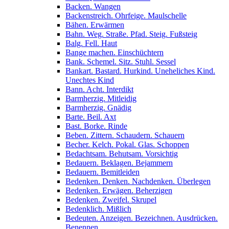
Backen. Wangen
Backenstreich. Ohrfeige. Maulschelle
Bähen. Erwärmen
Bahn. Weg. Straße. Pfad. Steig. Fußsteig
Balg. Fell. Haut
Bange machen. Einschüchtern
Bank. Schemel. Sitz. Stuhl. Sessel
Bankart. Bastard. Hurkind. Uneheliches Kind.
Unechtes Kind
Bann. Acht. Interdikt
Barmherzig. Mitleidig
Barmherzig. Gnädig
Barte. Beil. Axt
Bast. Borke. Rinde
Beben. Zittern. Schaudern. Schauern
Becher. Kelch. Pokal. Glas. Schoppen
Bedachtsam. Behutsam. Vorsichtig
Bedauern. Beklagen. Bejammern
Bedauern. Bemitleiden
Bedenken. Denken. Nachdenken. Überlegen
Bedenken. Erwägen. Beherzigen
Bedenken. Zweifel. Skrupel
Bedenklich. Mißlich
Bedeuten. Anzeigen. Bezeichnen. Ausdrücken.
Benennen