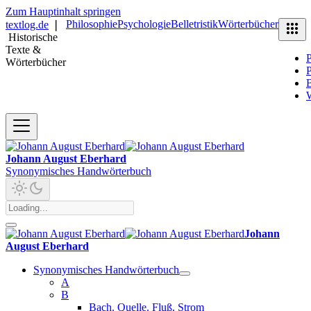
Zum Hauptinhalt springen
Philosophie
Psychologie
Belletristik
Wörterbücher
textlog.de
❘
Historische
Texte &
P
Wörterbücher
P
B
Johann August Eberhard
Synonymisches Handwörterbuch
Johann
August Eberhard
Synonymisches Handwörterbuch
A
B
Bach. Quelle. Fluß. Strom