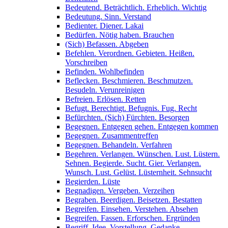
Bedeutend. Beträchtlich. Erheblich. Wichtig
Bedeutung. Sinn. Verstand
Bedienter. Diener. Lakai
Bedürfen. Nötig haben. Brauchen
(Sich) Befassen. Abgeben
Befehlen. Verordnen. Gebieten. Heißen.
Vorschreiben
Befinden. Wohlbefinden
Beflecken. Beschmieren. Beschmutzen.
Besudeln. Verunreinigen
Befreien. Erlösen. Retten
Befugt. Berechtigt. Befugnis. Fug. Recht
Befürchten. (Sich) Fürchten. Besorgen
Begegnen. Entgegen gehen. Entgegen kommen
Begegnen. Zusammentreffen
Begegnen. Behandeln. Verfahren
Begehren. Verlangen. Wünschen. Lust. Lüstern.
Sehnen. Begierde. Sucht. Gier. Verlangen.
Wunsch. Lust. Gelüst. Lüsternheit. Sehnsucht
Begierden. Lüste
Begnadigen. Vergeben. Verzeihen
Begraben. Beerdigen. Beisetzen. Bestatten
Begreifen. Einsehen. Verstehen. Absehen
Begreifen. Fassen. Erforschen. Ergründen
Begriff. Idee. Vorstellung. Gedanke