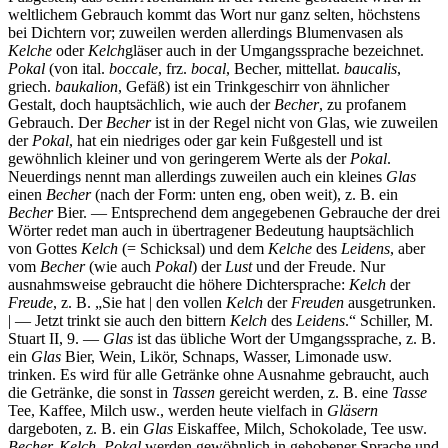
weltlichem Gebrauch kommt das Wort nur ganz selten, höchstens
bei Dichtern vor; zuweilen werden allerdings Blumenvasen als
Kelche
oder
Kelch
gläser auch in der Umgangssprache bezeichnet.
Pokal
(von ital.
boccale
, frz.
bocal
, Becher, mittellat.
baucalis
,
griech.
baukalion
, Gefäß) ist ein Trinkgeschirr von ähnlicher
Gestalt, doch hauptsächlich, wie auch der
Becher
, zu profanem
Gebrauch. Der
Becher
ist in der Regel nicht von Glas, wie zuweilen
der
Pokal
, hat ein niedriges oder gar kein Fußgestell und ist
gewöhnlich kleiner und von geringerem Werte als der
Pokal
.
Neuerdings nennt man allerdings zuweilen auch ein kleines
Glas
einen
Becher
(nach der Form: unten eng, oben weit), z. B. ein
Becher
Bier. — Entsprechend dem angegebenen Gebrauche der drei
Wörter redet man auch in übertragener Bedeutung hauptsächlich
von Gottes
Kelch
(= Schicksal) und dem
Kelche
des
Leidens
, aber
vom
Becher
(wie auch
Pokal
) der
Lust
und der Freude. Nur
ausnahmsweise gebraucht die höhere Dichtersprache:
Kelch
der
Freude
, z. B. „Sie hat | den vollen
Kelch
der
Freuden
ausgetrunken.
| — Jetzt trinkt sie auch den bittern
Kelch
des
Leidens
.“ Schiller, M.
Stuart II, 9. —
Glas
ist das übliche Wort der Umgangssprache, z. B.
ein
Glas
Bier, Wein, Likör, Schnaps, Wasser, Limonade usw.
trinken. Es wird für alle Getränke ohne Ausnahme gebraucht, auch
die Getränke, die sonst in
Tassen
gereicht werden, z. B. eine
Tasse
Tee, Kaffee, Milch usw., werden heute vielfach in
Gläsern
dargeboten, z. B. ein
Glas
Eiskaffee, Milch, Schokolade, Tee usw.
Becher, Kelch, Pokal
werden gewöhnlich in gehobener Sprache und