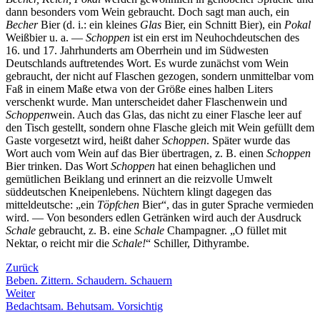
dann besonders vom Wein gebraucht. Doch sagt man auch, ein
Becher
Bier (d. i.: ein kleines
Glas
Bier, ein Schnitt Bier), ein
Pokal
Weißbier u. a. —
Schoppen
ist ein erst im Neuhochdeutschen des
16. und 17. Jahrhunderts am Oberrhein und im Südwesten
Deutschlands auftretendes Wort. Es wurde zunächst vom Wein
gebraucht, der nicht auf Flaschen gezogen, sondern unmittelbar vom
Faß in einem Maße etwa von der Größe eines halben Liters
verschenkt wurde. Man unterscheidet daher Flaschenwein und
Schoppen
wein. Auch das Glas, das nicht zu einer Flasche leer auf
den Tisch gestellt, sondern ohne Flasche gleich mit Wein gefüllt dem
Gaste vorgesetzt wird, heißt daher
Schoppen
. Später wurde das
Wort auch vom Wein auf das Bier übertragen, z. B. einen
Schoppen
Bier trinken. Das Wort
Schoppen
hat einen behaglichen und
gemütlichen Beiklang und erinnert an die reizvolle Umwelt
süddeutschen Kneipenlebens. Nüchtern klingt dagegen das
mitteldeutsche: „ein
Töpfchen
Bier“, das in guter Sprache vermieden
wird. — Von besonders edlen Getränken wird auch der Ausdruck
Schale
gebraucht, z. B. eine
Schale
Champagner. „O füllet mit
Nektar, o reicht mir die
Schale!
“ Schiller, Dithyrambe.
Zurück
Beben. Zittern. Schaudern. Schauern
Weiter
Bedachtsam. Behutsam. Vorsichtig