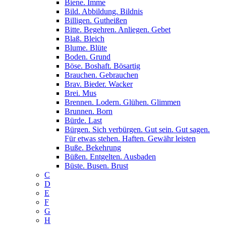
Biene. Imme
Bild. Abbildung. Bildnis
Billigen. Gutheißen
Bitte. Begehren. Anliegen. Gebet
Blaß. Bleich
Blume. Blüte
Boden. Grund
Böse. Boshaft. Bösartig
Brauchen. Gebrauchen
Brav. Bieder. Wacker
Brei. Mus
Brennen. Lodern. Glühen. Glimmen
Brunnen. Born
Bürde. Last
Bürgen. Sich verbürgen. Gut sein. Gut sagen.
Für etwas stehen. Haften. Gewähr leisten
Buße. Bekehrung
Büßen. Entgelten. Ausbaden
Büste. Busen. Brust
C
D
E
F
G
H