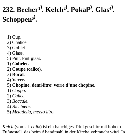
232. Becher¹⁾. Kelch²⁾. Pokal³⁾. Glas⁴⁾.
Schoppen⁵⁾.
1) Cup.
2) Chalice.
3) Goblet.
4) Glass.
5) Pint, Pint-glass.
1)
Gobelet.
2)
Coupe (calice).
3)
Bocal.
4)
Verre.
5)
Chopine, demi-litre; verre d’une chopine.
1)
Coppa.
2)
Calice.
3)
Boccale.
4)
Bicchiere.
5)
Metadella, mezzo litro.
Kelch
(von lat.
calix
) ist ein bauchiges Trinkgeschirr mit hohem
Fußgestell, das beim Abendmahl in der Kirche gebraucht wird. In