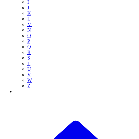
I
J
K
L
M
N
O
P
Q
R
S
T
U
V
W
Z