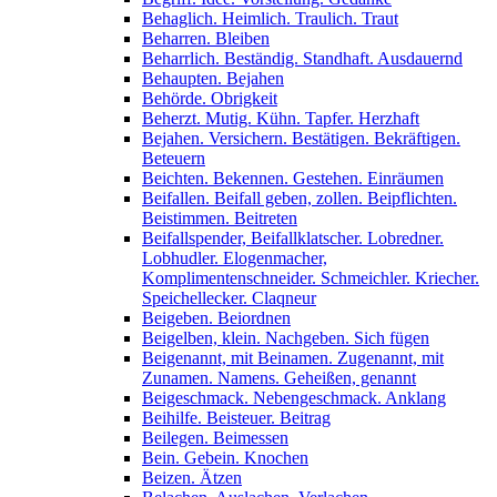
Behaglich. Heimlich. Traulich. Traut
Beharren. Bleiben
Beharrlich. Beständig. Standhaft. Ausdauernd
Behaupten. Bejahen
Behörde. Obrigkeit
Beherzt. Mutig. Kühn. Tapfer. Herzhaft
Bejahen. Versichern. Bestätigen. Bekräftigen.
Beteuern
Beichten. Bekennen. Gestehen. Einräumen
Beifallen. Beifall geben, zollen. Beipflichten.
Beistimmen. Beitreten
Beifallspender, Beifallklatscher. Lobredner.
Lobhudler. Elogenmacher,
Komplimentenschneider. Schmeichler. Kriecher.
Speichellecker. Claqneur
Beigeben. Beiordnen
Beigelben, klein. Nachgeben. Sich fügen
Beigenannt, mit Beinamen. Zugenannt, mit
Zunamen. Namens. Geheißen, genannt
Beigeschmack. Nebengeschmack. Anklang
Beihilfe. Beisteuer. Beitrag
Beilegen. Beimessen
Bein. Gebein. Knochen
Beizen. Ätzen