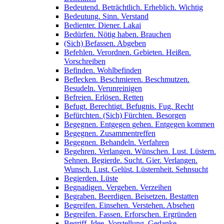
Bedeutend. Beträchtlich. Erheblich. Wichtig
Bedeutung. Sinn. Verstand
Bedienter. Diener. Lakai
Bedürfen. Nötig haben. Brauchen
(Sich) Befassen. Abgeben
Befehlen. Verordnen. Gebieten. Heißen.
Vorschreiben
Befinden. Wohlbefinden
Beflecken. Beschmieren. Beschmutzen.
Besudeln. Verunreinigen
Befreien. Erlösen. Retten
Befugt. Berechtigt. Befugnis. Fug. Recht
Befürchten. (Sich) Fürchten. Besorgen
Begegnen. Entgegen gehen. Entgegen kommen
Begegnen. Zusammentreffen
Begegnen. Behandeln. Verfahren
Begehren. Verlangen. Wünschen. Lust. Lüstern.
Sehnen. Begierde. Sucht. Gier. Verlangen.
Wunsch. Lust. Gelüst. Lüsternheit. Sehnsucht
Begierden. Lüste
Begnadigen. Vergeben. Verzeihen
Begraben. Beerdigen. Beisetzen. Bestatten
Begreifen. Einsehen. Verstehen. Absehen
Begreifen. Fassen. Erforschen. Ergründen
Begriff. Idee. Vorstellung. Gedanke