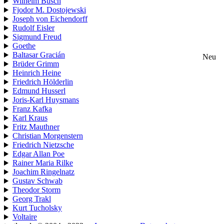
Wilhelm Busch
Fjodor M. Dostojewski
Joseph von Eichendorff
Rudolf Eisler
Sigmund Freud
Goethe
Baltasar Gracián
Neu
Brüder Grimm
Heinrich Heine
Friedrich Hölderlin
Edmund Husserl
Joris-Karl Huysmans
Franz Kafka
Karl Kraus
Fritz Mauthner
Christian Morgenstern
Friedrich Nietzsche
Edgar Allan Poe
Rainer Maria Rilke
Joachim Ringelnatz
Gustav Schwab
Theodor Storm
Georg Trakl
Kurt Tucholsky
Voltaire