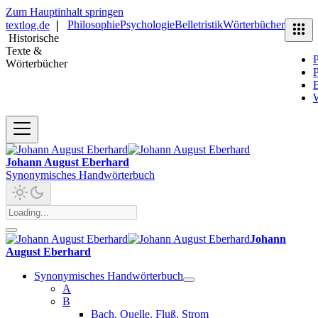
Zum Hauptinhalt springen
Philosophie
Psychologie
Belletristik
Wörterbücher
textlog.de
❘
Historische
Texte &
P
Wörterbücher
P
B
Johann August Eberhard
Synonymisches Handwörterbuch
Johann
August Eberhard
Synonymisches Handwörterbuch
A
B
Bach. Quelle. Fluß. Strom