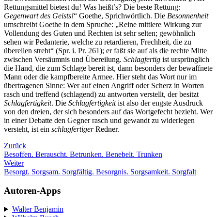
Rettungsmittel bietest du! Was heißt’s? Die beste Rettung:
Gegenwart des Geists!
“ Goethe, Sprichwörtlich. Die
Besonnenheit
umschreibt Goethe in dem Spruche: „Reine mittlere Wirkung zur
Vollendung des Guten und Rechten ist sehr selten; gewöhnlich
sehen wir Pedanterie, welche zu retardieren, Frechheit, die zu
übereilen strebt“ (Spr. i. Pr. 261); er faßt sie auf als die rechte Mitte
zwischen Versäumnis und Übereilung.
Schlagfertig
ist ursprünglich
die Hand, die zum Schlage bereit ist, dann besonders der bewaffnete
Mann oder die kampfbereite Armee. Hier steht das Wort nur im
übertragenen Sinne: Wer auf einen Angriff oder Scherz in Worten
rasch und treffend (schlagend) zu antworten verstellt, der besitzt
Schlagfertigkeit
. Die
Schlagfertigkeit
ist also der engste Ausdruck
von den dreien, der sich besonders auf das Wortgefecht bezieht. Wer
in einer Debatte den Gegner rasch und gewandt zu widerlegen
versteht, ist ein
schlagfertiger
Redner.
Zurück
Besoffen. Berauscht. Betrunken. Benebelt. Trunken
Weiter
Besorgt. Sorgsam. Sorgfältig. Besorgnis. Sorgsamkeit. Sorgfalt
Autoren-Apps
Walter Benjamin