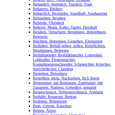
Behaglich. Heimlich. Traulich. Traut
Beharren. Bleiben
Beharrlich. Beständig. Standhaft. Ausdauernd
Behaupten. Bejahen
Behörde. Obrigkeit
Beherzt. Mutig. Kühn. Tapfer. Herzhaft
Bejahen. Versichern. Bestätigen. Bekräftigen.
Beteuern
Beichten. Bekennen. Gestehen. Einräumen
Beifallen. Beifall geben, zollen. Beipflichten.
Beistimmen. Beitreten
Beifallspender, Beifallklatscher. Lobredner.
Lobhudler. Elogenmacher,
Komplimentenschneider. Schmeichler. Kriecher.
Speichellecker. Claqneur
Beigeben. Beiordnen
Beigelben, klein. Nachgeben. Sich fügen
Beigenannt, mit Beinamen. Zugenannt, mit
Zunamen. Namens. Geheißen, genannt
Beigeschmack. Nebengeschmack. Anklang
Beihilfe. Beisteuer. Beitrag
Beilegen. Beimessen
Bein. Gebein. Knochen
Beizen. Ätzen