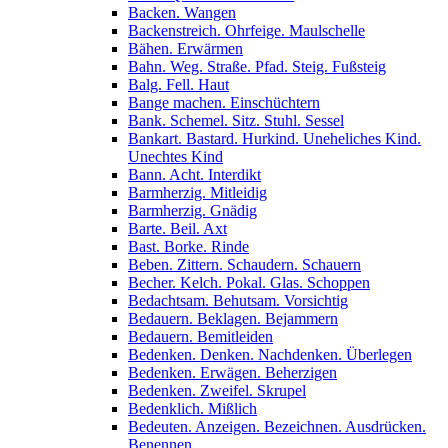
Backen. Wangen
Backenstreich. Ohrfeige. Maulschelle
Bähen. Erwärmen
Bahn. Weg. Straße. Pfad. Steig. Fußsteig
Balg. Fell. Haut
Bange machen. Einschüchtern
Bank. Schemel. Sitz. Stuhl. Sessel
Bankart. Bastard. Hurkind. Uneheliches Kind.
Unechtes Kind
Bann. Acht. Interdikt
Barmherzig. Mitleidig
Barmherzig. Gnädig
Barte. Beil. Axt
Bast. Borke. Rinde
Beben. Zittern. Schaudern. Schauern
Becher. Kelch. Pokal. Glas. Schoppen
Bedachtsam. Behutsam. Vorsichtig
Bedauern. Beklagen. Bejammern
Bedauern. Bemitleiden
Bedenken. Denken. Nachdenken. Überlegen
Bedenken. Erwägen. Beherzigen
Bedenken. Zweifel. Skrupel
Bedenklich. Mißlich
Bedeuten. Anzeigen. Bezeichnen. Ausdrücken.
Benennen