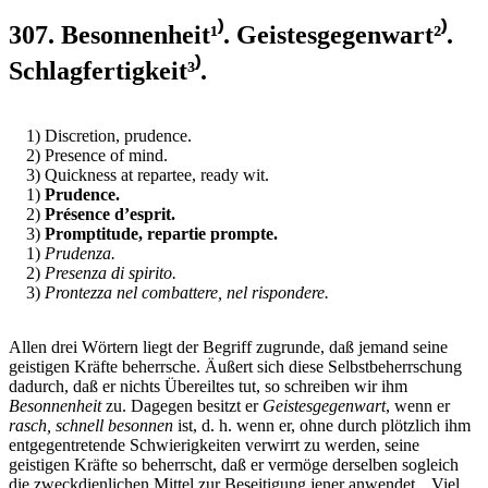
307. Besonnenheit¹⁾. Geistesgegenwart²⁾.
Schlagfertigkeit³⁾.
1) Discretion, prudence.
2) Presence of mind.
3) Quickness at repartee, ready wit.
1)
Prudence.
2)
Présence d’esprit.
3)
Promptitude, repartie prompte.
1)
Prudenza.
2)
Presenza di spirito.
3)
Prontezza nel combattere, nel rispondere.
Allen drei Wörtern liegt der Begriff zugrunde, daß jemand seine
geistigen Kräfte beherrsche. Äußert sich diese Selbstbeherrschung
dadurch, daß er nichts Übereiltes tut, so schreiben wir ihm
Besonnenheit
zu. Dagegen besitzt er
Geistesgegenwart
, wenn er
rasch, schnell besonnen
ist, d. h. wenn er, ohne durch plötzlich ihm
entgegentretende Schwierigkeiten verwirrt zu werden, seine
geistigen Kräfte so beherrscht, daß er vermöge derselben sogleich
die zweckdienlichen Mittel zur Beseitigung jener anwendet. „Viel