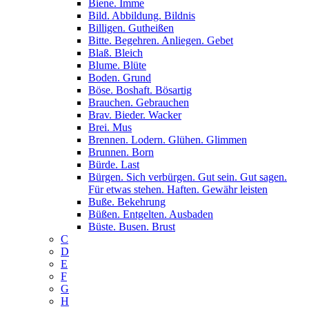
Biene. Imme
Bild. Abbildung. Bildnis
Billigen. Gutheißen
Bitte. Begehren. Anliegen. Gebet
Blaß. Bleich
Blume. Blüte
Boden. Grund
Böse. Boshaft. Bösartig
Brauchen. Gebrauchen
Brav. Bieder. Wacker
Brei. Mus
Brennen. Lodern. Glühen. Glimmen
Brunnen. Born
Bürde. Last
Bürgen. Sich verbürgen. Gut sein. Gut sagen.
Für etwas stehen. Haften. Gewähr leisten
Buße. Bekehrung
Büßen. Entgelten. Ausbaden
Büste. Busen. Brust
C
D
E
F
G
H