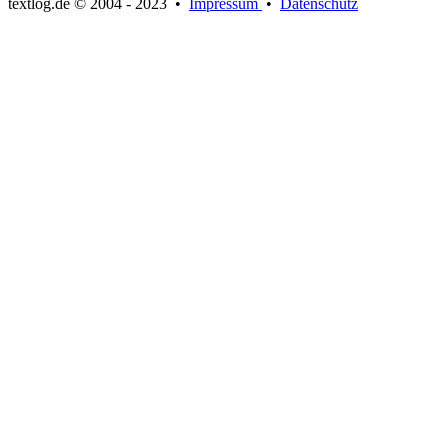
textlog.de © 2004 - 2023
•
Impressum
•
Datenschutz