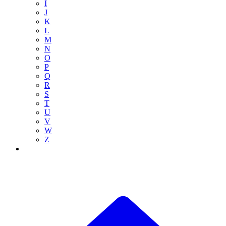
I
J
K
L
M
N
O
P
Q
R
S
T
U
V
W
Z