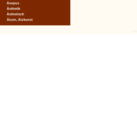
Äsopus
Ästhetik
Ästhetisch
Ätzen, Ätzkunst
© tex