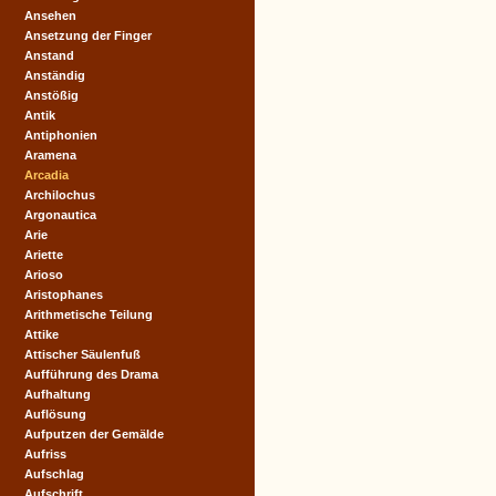
Ansehen
Ansetzung der Finger
Anstand
Anständig
Anstößig
Antik
Antiphonien
Aramena
Arcadia
Archilochus
Argonautica
Arie
Ariette
Arioso
Aristophanes
Arithmetische Teilung
Attike
Attischer Säulenfuß
Aufführung des Drama
Aufhaltung
Auflösung
Aufputzen der Gemälde
Aufriss
Aufschlag
Aufschrift