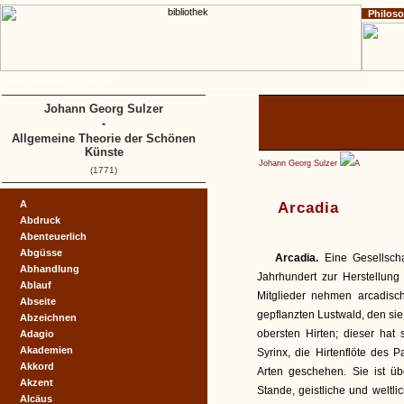
Philos
Home
Impressum
Copyright
A
B
C
D
Johann Georg Sulzer
-
Allgemeine Theorie der Schönen
Künste
Johann Georg Sulzer
A
(1771)
A
Arcadia
Abdruck
Abenteuerlich
Abgüsse
Arcadia.
Eine Gesellsch
Abhandlung
Jahrhundert zur Herstellun
Ablauf
Mitglieder nehmen arcadis
Abseite
gepflanzten Lustwald, den si
Abzeichnen
obersten Hirten; dieser hat 
Adagio
Akademien
Syrinx, die Hirtenflöte des 
Akkord
Arten geschehen. Sie ist ü
Akzent
Stande, geistliche und weltl
Alcäus