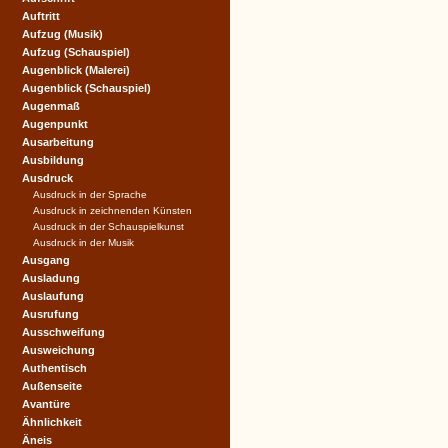
Auftritt
Aufzug (Musik)
Aufzug (Schauspiel)
Augenblick (Malerei)
Augenblick (Schauspiel)
Augenmaß
Augenpunkt
Ausarbeitung
Ausbildung
Ausdruck
Ausdruck in der Sprache
Ausdruck in zeichnenden Künsten
Ausdruck in der Schauspielkunst
Ausdruck in der Musik
Ausgang
Ausladung
Auslaufung
Ausrufung
Ausschweifung
Ausweichung
Authentisch
Außenseite
Avantüre
Ähnlichkeit
Äneis