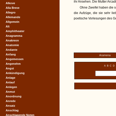
ihr Ansehen. Die Mutter Arcadi
Alkove
Ohne Zweifel haben die s
Alla Breve
Allegro
die Aufzüge, die sie sehr lie
Allemande
poetische Vorlesungen des Gui
Allgemein
Alt
Amphitheater
Anagramma
Anakreon
Anatomie
Andante
Anfang
Aramena
Angemessen
Angenehm
A
B
C
D
Angst
Ankündigung
Anlage
Anlauf
Anlegen
Anmut
Anordnung
Anrede
Ansatz
Anschlag
Anschlagende Noten