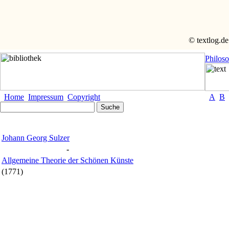
© textlog.de
Philos
Home
Impressum
Copyright
A
B
Johann Georg Sulzer
-
Allgemeine Theorie der Schönen Künste
(1771)