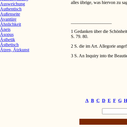
alles übrige, was hiervon zu s
Ausweichung
Authentisch
Außenseite
Avantüre
__________________
Ähnlichkeit
Äneis
1 Gedanken über die Schönheit
Äsopus
S. 79. 80.
Ästhetik
Ästhetisch
2 S. die im Art. Allegorie angef
Ätzen, Ätzkunst
3 S. An Inquiry into the Beautie
A
B
C
D
E
F
G