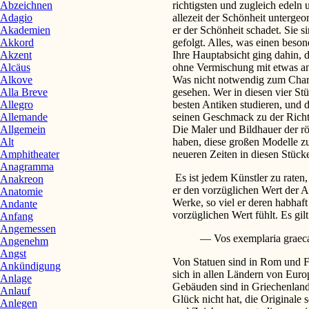
richtigsten und zugleich edeln
Abzeichnen
allezeit der Schönheit untergeor
Adagio
er der Schönheit schadet. Sie s
Akademien
gefolgt. Alles, was einen bes
Akkord
Ihre Hauptabsicht ging dahin, da
Akzent
ohne Vermischung mit etwas and
Alcäus
Was nicht notwendig zum Chara
Alkove
gesehen. Wer in diesen vier St
Alla Breve
besten Antiken studieren, und 
Allegro
seinen Geschmack zu der Richt
Allemande
Die Maler und Bildhauer der r
Allgemein
haben, diese großen Modelle zu
Alt
neueren Zeiten in diesen Stücke
Amphitheater
Anagramma
Es ist jedem Künstler zu raten
Anakreon
er den vorzüglichen Wert der An
Anatomie
Werke, so viel er deren habhaft
Andante
vorzüglichen Wert fühlt. Es gi
Anfang
Angemessen
–– Vos exemplaria graeca
Angenehm
Angst
Von Statuen sind in Rom und Fl
Ankündigung
sich in allen Ländern von Eu
Anlage
Gebäuden sind in Griechenland 
Anlauf
Glück nicht hat, die Originale 
Anlegen