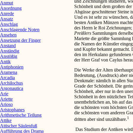
und Zeichnungen studieren, wie
Anmut
Schönheit und dem großen der 
Anordnung
Abgüsse geschnittener Steine is
Anrede
Und es ist sehr zu wünschen, 
Ansatz
besten Antiken Münzen macht
Anschlag
des Herrn le Roi Zeichnungen;
Anschlagende Noten
Preißlers
Sammlungen derselben
Ansehen
Mariette die größte Sammlung 
Ansetzung der Finger
die Namen der Künstler eingeg
Anstand
und Kupfer bekannt gemacht. 
Anständig
den im Herkulano gefundenen 
Anstößig
der Herr Graf von Caylus hera
Antik
Antiphonien
Die Werke der Alten überhaupt 
Aramena
Bedeutung, (Ausdruck) aber nic
Arcadia
Denkmale: nämlich in allen Stat
Archilochus
Grade der Schönheit. Die geri
Argonautica
Schönheit, aber nur in den une
Arie
Schönheit in den nützlichen T
Ariette
unentbehrlichen an, bis auf da
Arioso
die schönsten vom höchsten Gr
Aristophanes
die schönsten vom anderen Gr
Arithmetische Teilung
1
dritten aber sind unzählbare.
Attike
Attischer Säulenfuß
Das Studium der Antiken wird 
Aufführung des Drama