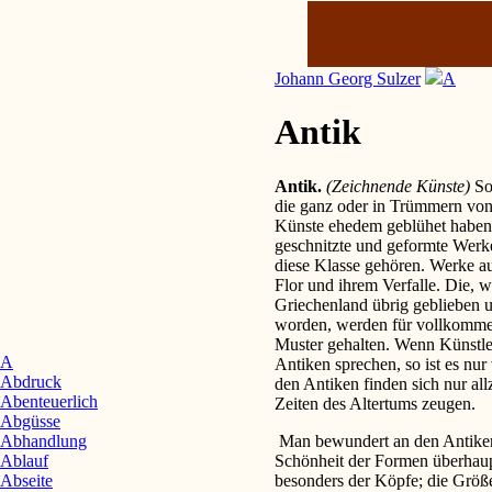
Johann Georg Sulzer
A
Antik
Antik.
(Zeichnende Künste)
So
die ganz oder in Trümmern von
Künste ehedem geblühet haben.
geschnitzte und geformte Werk
diese Klasse gehören. Werke au
Flor und ihrem Verfalle. Die, 
Griechenland übrig geblieben u
worden, werden für vollkomme
Muster gehalten. Wenn Künstle
A
Antiken sprechen, so ist es nu
Abdruck
den Antiken finden sich nur al
Abenteuerlich
Zeiten des Altertums zeugen.
Abgüsse
Man bewundert an den Antiken
Abhandlung
Schönheit der Formen überhaup
Ablauf
besonders der Köpfe; die Größ
Abseite