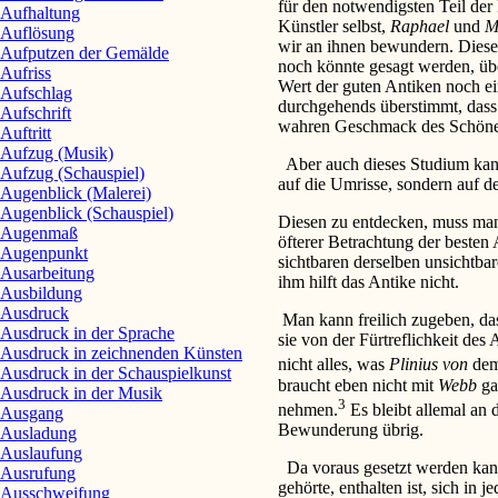
für den notwendigsten Teil der
Aufhaltung
Künstler selbst,
Raphael
und
M
Auflösung
wir an ihnen bewundern. Diese
Aufputzen der Gemälde
noch könnte gesagt werden, übe
Aufriss
Wert der guten Antiken noch ei
Aufschlag
durchgehends überstimmt, dass
Aufschrift
wahren Geschmack des Schönen
Auftritt
Aufzug (Musik)
Aber auch dieses Studium kann
Aufzug (Schauspiel)
auf die Umrisse, sondern auf de
Augenblick (Malerei)
Augenblick (Schauspiel)
Diesen zu entdecken, muss man
Augenmaß
öfterer Betrachtung der besten 
Augenpunkt
sichtbaren derselben unsichtba
Ausarbeitung
ihm hilft das Antike nicht.
Ausbildung
Ausdruck
Man kann freilich zugeben, da
Ausdruck in der Sprache
sie von der Fürtreflichkeit des 
Ausdruck in zeichnenden Künsten
nicht alles, was
Plinius von
dem
Ausdruck in der Schauspielkunst
braucht eben nicht mit
Webb
ga
Ausdruck in der Musik
3
nehmen.
Es bleibt allemal an
Ausgang
Bewunderung übrig.
Ausladung
Auslaufung
Da voraus gesetzt werden kann,
Ausrufung
gehörte, enthalten ist, sich in
Ausschweifung