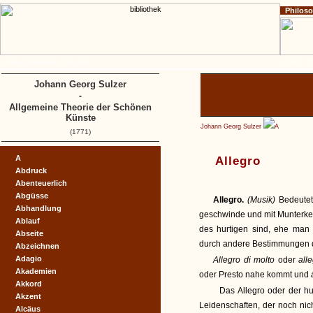
Philos
Home
Impressum
Copyright
A
B
C
D
Johann Georg Sulzer
-
Allgemeine Theorie der Schönen
Künste
Johann Georg Sulzer
A
(1771)
A
Allegro
Abdruck
Abenteuerlich
Abgüsse
Allegro.
(Musik)
Bedeutet
Abhandlung
geschwinde und mit Munterkei
Ablauf
des hurtigen sind, ehe man
Abseite
durch andere Bestimmungen d
Abzeichnen
Adagio
Allegro di molto
oder
all
Akademien
oder Presto nahe kommt und
Akkord
Das Allegro oder der hu
Akzent
Leidenschaften, der noch ni
Alcäus