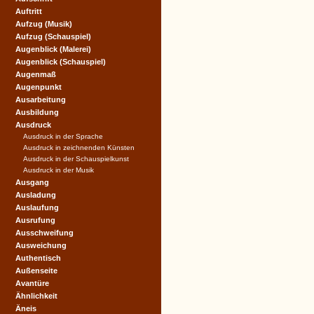
Auftritt
Aufzug (Musik)
Aufzug (Schauspiel)
Augenblick (Malerei)
Augenblick (Schauspiel)
Augenmaß
Augenpunkt
Ausarbeitung
Ausbildung
Ausdruck
Ausdruck in der Sprache
Ausdruck in zeichnenden Künsten
Ausdruck in der Schauspielkunst
Ausdruck in der Musik
Ausgang
Ausladung
Auslaufung
Ausrufung
Ausschweifung
Ausweichung
Authentisch
Außenseite
Avantüre
Ähnlichkeit
Äneis