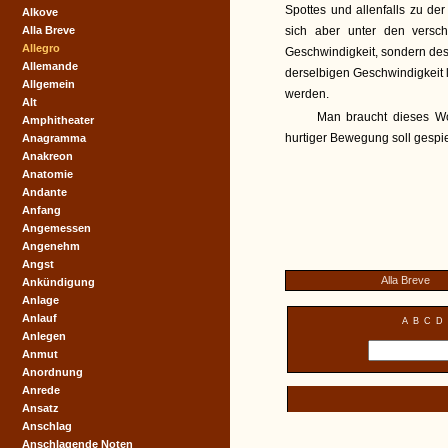
Spottes und allenfalls zu der
Alkove
Alla Breve
sich aber unter den versc
Allegro
Geschwindigkeit, sondern des 
Allemande
derselbigen Geschwindigkeit l
Allgemein
werden.
Alt
Man braucht dieses Wor
Amphitheater
hurtiger Bewegung soll gespie
Anagramma
Anakreon
Anatomie
Andante
Anfang
Angemessen
Angenehm
Angst
Alla Breve
Ankündigung
Anlage
Anlauf
A
B
C
D
Anlegen
Anmut
Anordnung
Anrede
Ansatz
Anschlag
Anschlagende Noten