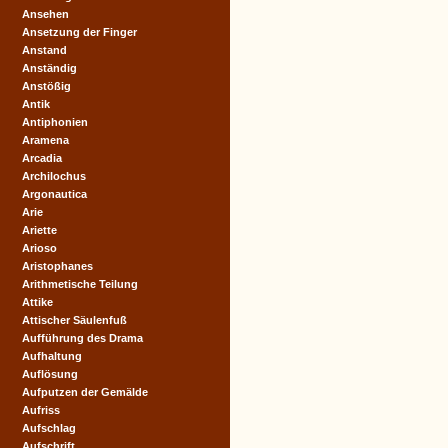
Ansehen
Ansetzung der Finger
Anstand
Anständig
Anstößig
Antik
Antiphonien
Aramena
Arcadia
Archilochus
Argonautica
Arie
Ariette
Arioso
Aristophanes
Arithmetische Teilung
Attike
Attischer Säulenfuß
Aufführung des Drama
Aufhaltung
Auflösung
Aufputzen der Gemälde
Aufriss
Aufschlag
Aufschrift