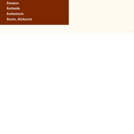
Äsopus
Ästhetik
Ästhetisch
Ätzen, Ätzkunst
© tex