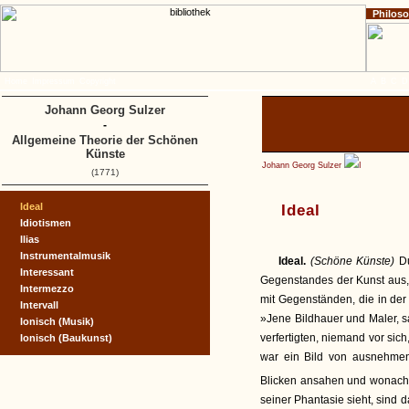
Philos
Home
Impressum
Copyright
A
B
C
D
Johann Georg Sulzer
-
Allgemeine Theorie der Schönen
Künste
Johann Georg Sulzer
I
(1771)
Ideal
Ideal
Idiotismen
Ilias
Instrumentalmusik
Ideal.
(Schöne Künste)
D
Interessant
Gegenstandes der Kunst aus, 
Intermezzo
mit Gegenständen, die in der
Intervall
»Jene Bildhauer und Maler, sa
Ionisch (Musik)
verfertigten, niemand vor si
Ionisch (Baukunst)
war ein Bild von ausnehmen
Blicken ansahen und wonach 
seiner Phantasie sieht, sind 