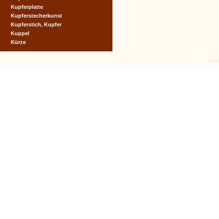
Kupferplatte
Kupferstecherkunst
Kupferstich, Kupfer
Kuppel
Kürze
© tex