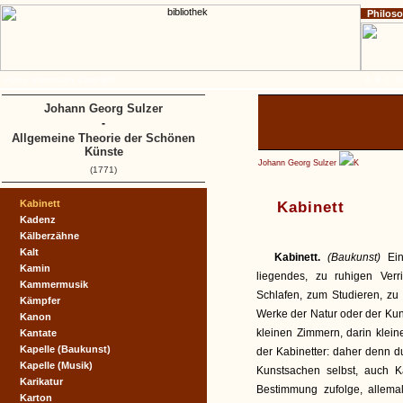
Philos
Home
Impressum
Copyright
A
B
C
D
Johann Georg Sulzer
-
Allgemeine Theorie der Schönen
Künste
Johann Georg Sulzer
K
(1771)
Kabinett
Kabinett
Kadenz
Kälberzähne
Kalt
Kabinett.
(Baukunst)
Ei
Kamin
liegendes, zu ruhigen Ver
Kammermusik
Schlafen, zum Studieren, z
Kämpfer
Werke der Natur oder der Kun
Kanon
kleinen Zimmern, darin klei
Kantate
Kapelle (Baukunst)
der Kabinetter: daher denn
Kapelle (Musik)
Kunstsachen selbst, auch Ka
Karikatur
Bestimmung zufolge, allem
Karton