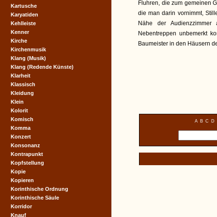
Fluhren, die zum gemeinen Ge
Kartusche
die man darin vornimmt, Sti
Karyatiden
Nähe der Audienzzimmer 
Kehlleiste
Kenner
Nebentreppen unbemerkt ko
Kirche
Baumeister in den Häusern d
Kirchenmusik
Klang (Musik)
Klang (Redende Künste)
Klarheit
Klassisch
Kleidung
Klein
Kolorit
Komisch
A
B
C
D
Komma
Konzert
Konsonanz
Kontrapunkt
Kopfstellung
Kopie
Kopieren
Korinthische Ordnung
Korinthische Säule
Korridor
Knauf