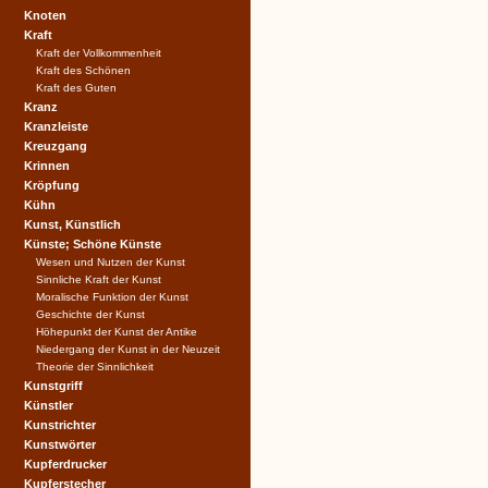
Knoten
Kraft
Kraft der Vollkommenheit
Kraft des Schönen
Kraft des Guten
Kranz
Kranzleiste
Kreuzgang
Krinnen
Kröpfung
Kühn
Kunst, Künstlich
Künste; Schöne Künste
Wesen und Nutzen der Kunst
Sinnliche Kraft der Kunst
Moralische Funktion der Kunst
Geschichte der Kunst
Höhepunkt der Kunst der Antike
Niedergang der Kunst in der Neuzeit
Theorie der Sinnlichkeit
Kunstgriff
Künstler
Kunstrichter
Kunstwörter
Kupferdrucker
Kupferstecher