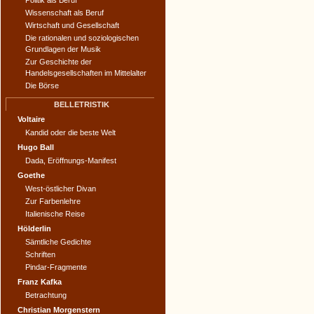
Politik als Beruf
Wissenschaft als Beruf
Wirtschaft und Gesellschaft
Die rationalen und soziologischen
Grundlagen der Musik
Zur Geschichte der
Handelsgesellschaften im Mittelalter
Die Börse
BELLETRISTIK
Voltaire
Kandid oder die beste Welt
Hugo Ball
Dada, Eröffnungs-Manifest
Goethe
West-östlicher Divan
Zur Farbenlehre
Italienische Reise
Hölderlin
Sämtliche Gedichte
Schriften
Pindar-Fragmente
Franz Kafka
Betrachtung
Christian Morgenstern