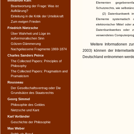
Immanuel Kant
Elementen gegebenenf
Beantwortung der Frage: Was ist
Schutzrechts, wie selbstän
Aufklärung?
(2) Datenbankwerk i
Einleitung in die Kritik der Urteilskraft
Elemente systematisch 
Zum ewigen Frieden
elektronischer Mittel oder
Friedrich Nietzsche
Datenbankwerkes oder 
Über Wahrheit und Lüge im
verwendetes Computerprogr
außermoralischen Sinn
Götzen-Dämmerung
Weitere Informationen zu
Nachgelassene Fragmente 1869-1874
2003) können der Internetseit
Charles Sanders Peirce
Deutschland entnommen werd
The Collected Papers: Principles of
Philosophy
The Collected Papers: Pragmatism and
Pramaticism
Rousseau
Der Gesellschaftsvertrag oder Die
Grundsätze des Staatsrechts
Georg Simmel
Philosophie des Geldes
Nietzsche und Kant
Karl Vorländer
Geschichte der Philosophie
Max Weber