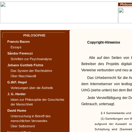
Philos
Home
Impressum
Copyright
PHILOSOPHIE
Francis Bacon
Copyright-Hinweise
Essays
Sándor Ferenczi
Alle auf den Seiten von t
Schriften zur Psychoanalyse
Betreiber des Projekts digital
Johann Gottlieb Fichte
Verweise verbunden und neu a
Das System der Rechtslehre
Über Macchiavelli
Das Urheberrecht für die A
G.W.F. Hegel
dem Internetserver von textl
Vorlesungen über die Ästhetik
UrhG (siehe unten) bei dem Betr
J. G. Herder
Jede Vervielfältigung der 
Ideen zur Philosophie der Geschichte
Gebrauch, untersagt.
der Menschheit
David Hume
§ 4 Sammelwerke und
Untersuchung in Betreff des
(1) Sammlungen von W
menschlichen Verstandes
aufgrund der Auswahl od
Über Selbstmord
Schöpfung sind (Sammel