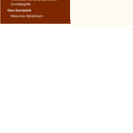
Grundbegriffe
Otto Dornblüth
Klinisches Wörterbuch
© text