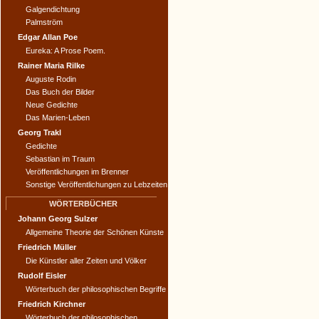
Galgendichtung
Palmström
Edgar Allan Poe
Eureka: A Prose Poem.
Rainer Maria Rilke
Auguste Rodin
Das Buch der Bilder
Neue Gedichte
Das Marien-Leben
Georg Trakl
Gedichte
Sebastian im Traum
Veröffentlichungen im Brenner
Sonstige Veröffentlichungen zu Lebzeiten
WÖRTERBÜCHER
Johann Georg Sulzer
Allgemeine Theorie der Schönen Künste
Friedrich Müller
Die Künstler aller Zeiten und Völker
Rudolf Eisler
Wörterbuch der philosophischen Begriffe
Friedrich Kirchner
Wörterbuch der philosophischen