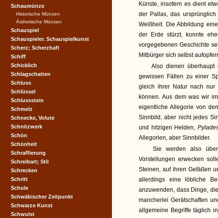
Künste, insofern es dient et
Schaumünze
der Pallas, das ursprünglich 
Historische Münzen
Ästhetische Münzen
Weißheit. Die Abbildung ein
Schauspiel
der Erde stürzt, konnte eh
Schauspieler. Schauspielkunst
vorgegebenen Geschichte sein;
Scherz; Scherzhaft
Mitbürger sich selbst aufopfer
Schiff
Schicklich
Also dienen überhaupt d
Schlagschatten
gewissen Fällen zu einer Sp
Schluss
gleich ihrer Natur nach nur
Schlüssel
können. Aus dem was wir im A
Schlussstein
eigentliche Allegorie von de
Schmelz
Sinnbild, aber nicht jedes Sin
Schnecke, Volute
Schnitzwerk
und hitzigen Helden,
Pylade
Schön
Allegorien, aber Sinnbilder.
Schönheit
Sie werden also übera
Schraffierung
Vorstellungen erwecken soll
Schreibart; Stil
Steinen, auf ihren Gefäßen u
Schrecken
Schritt
allerdings eine löbliche 
Schule
anzuwenden, dass Dinge, die 
Schwäbischer Zeitpunkt
mancherlei Gerätschaften un
Schwarze Kunst
allgemeine Begriffe täglich 
Schwulst