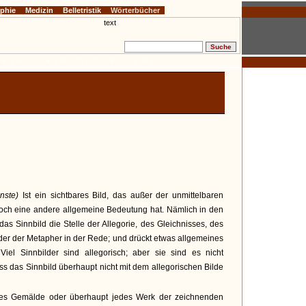
ophie
Medizin
Belletristik
Wörterbücher
E
F
G
H
I
J
K
L
M
N
O
P
Q
R
S
T
U
V
W
Z
nste)
Ist ein sichtbares Bild, das außer der unmittelbaren
 noch eine andere allgemeine Bedeutung hat. Nämlich in den
das Sinnbild die Stelle der Allegorie, des Gleichnisses, des
oder der Metapher in der Rede; und drückt etwas allgemeines
iel Sinnbilder sind allegorisch; aber sie sind es nicht
 das Sinnbild überhaupt nicht mit dem allegorischen Bilde
s Gemälde oder überhaupt jedes Werk der zeichnenden