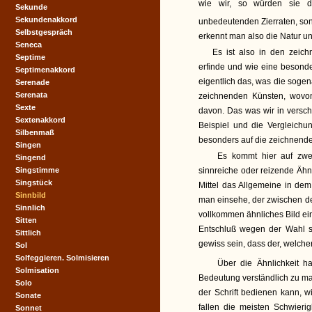
wie wir, so würden sie di
Sekunde
Sekundenakkord
unbedeutenden Zierraten, son
Selbstgespräch
erkennt man also die Natur u
Seneca
Es ist also in den zeic
Septime
erfinde und wie eine besond
Septimenakkord
eigentlich das, was die sogena
Serenade
Serenata
zeichnenden Künsten, wovon
Sexte
davon. Das was wir in versch
Sextenakkord
Beispiel und die Vergleichu
Silbenmaß
besonders auf die zeichnend
Singen
Es kommt hier auf zwei
Singend
Singstimme
sinnreiche oder reizende Äh
Singstück
Mittel das Allgemeine in de
Sinnbild
man einsehe, der zwischen de
Sinnlich
vollkommen ähnliches Bild ei
Sitten
Entschluß wegen der Wahl s
Sittlich
gewiss sein, dass der, welcher
Sol
Solfeggieren. Solmisieren
Über die Ähnlichkeit ha
Solmisation
Bedeutung verständlich zu ma
Solo
der Schrift bedienen kann, 
Sonate
fallen die meisten Schwierig
Sonnet