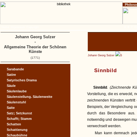
Philos
Home
Impressum
Copyright
A
B
C
D
Johann Georg Sulzer
-
Allgemeine Theorie der Schönen
Künste
Johann Georg Sulzer
S
(1771)
Sarabande
Sinnbild
Satire
Satyrisches Drama
Säule
Sinnbild
.
(Zeichnende Kü
Säulenlaube
Vorstellung, die es erweckt,
Säulenstellung. Säulenweite
zeichnenden Künsten vertritt 
Säulenstuhl
Beispiels, der Vergleichung 
Saite
durch das Besondere aus. V
Satz; Setzkunst
Schafft; Stamm
notwendig und deswegen muss
Schatten
verwechselt werden.
Schattierung
Man kann demnach jede
Schaubühne