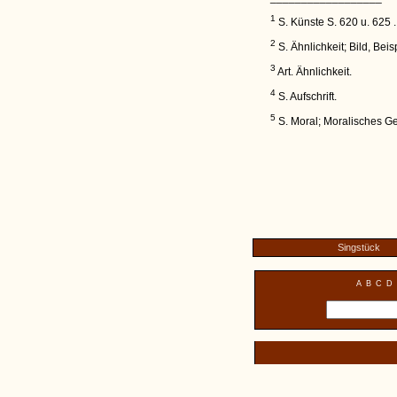
1
S. Künste S. 620 u. 625 .
2
S. Ähnlichkeit; Bild, Beis
3
Art. Ähnlichkeit.
4
S. Aufschrift.
5
S. Moral; Moralisches G
Singstück
A
B
C
D