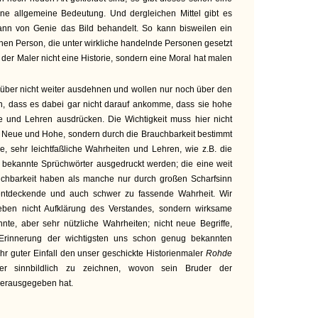
ne allgemeine Bedeutung. Und dergleichen Mittel gibt es
nn von Genie das Bild behandelt. So kann bisweilen ein
chen Person, die unter wirkliche handelnde Personen gesetzt
 der Maler nicht eine Historie, sondern eine Moral hat malen
über nicht weiter ausdehnen und wollen nur noch über den
n, dass es dabei gar nicht darauf ankomme, dass sie hohe
e und Lehren ausdrücken. Die Wichtigkeit muss hier nicht
s Neue und Hohe, sondern durch die Brauchbarkeit bestimmt
, sehr leichtfaßliche Wahrheiten und Lehren, wie z.B. die
z bekannte Sprüchwörter ausgedruckt werden; die eine weit
uchbarkeit haben als manche nur durch großen Scharfsinn
 entdeckende und auch schwer zu fassende Wahrheit. Wir
ben nicht Aufklärung des Verstandes, sondern wirksame
te, aber sehr nützliche Wahrheiten; nicht neue Begriffe,
 Erinnerung der wichtigsten uns schon genug bekannten
hr guter Einfall den unser geschickte Historienmaler
Rohde
ter sinnbildlich zu zeichnen, wovon sein Bruder der
herausgegeben hat.