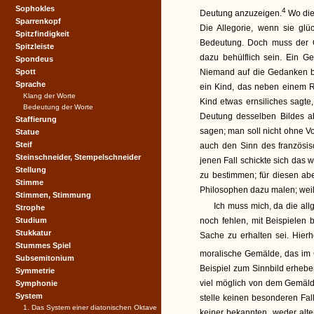
Sophokles
4
Deutung anzuzeigen.
Wo dies
Sparrenkopf
Die Allegorie, wenn sie glüc
Spitzfindigkeit
Bedeutung. Doch muss der 
Spitzleiste
dazu behülflich sein. Ein Ge
Spondeus
Spott
Niemand auf die Gedanken br
Sprache
ein Kind, das neben einem R
Klang der Worte
Kind etwas ernsiliches sagte
Bedeutung der Worte
Deutung desselben Bildes a
Staffierung
sagen; man soll nicht ohne V
Statue
Steif
auch den Sinn des französis
Steinschneider, Stempelschneider
jenen Fall schickte sich das
Stellung
zu bestimmen; für diesen ab
Stimme
Philosophen dazu malen; weil 
Stimmen, Stimmung
Ich muss mich, da die all
Strophe
Studium
noch fehlen, mit Beispielen 
Stukkatur
Sache zu erhalten sei. Hier
Stummes Spiel
moralische Gemälde, das im 
Subsemitonium
Beispiel zum Sinnbild erhebe
Symmetrie
viel möglich von dem Gemäld
Symphonie
System
stelle keinen besonderen Fal
1. Das System einer diatonischen Oktave
keiner bekannten, weder alte