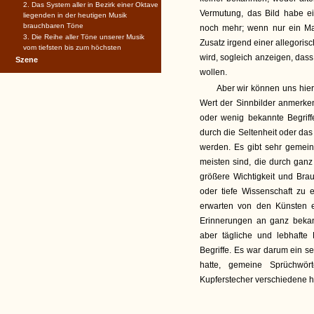
2. Das System aller in Bezirk einer Oktave
Vermutung, das Bild habe ei
liegenden in der heutigen Musik
brauchbaren Töne
noch mehr; wenn nur ein Ma
3. Die Reihe aller Töne unserer Musik
Zusatz irgend einer allegoris
vom tiefsten bis zum höchsten
wird, sogleich anzeigen, dass
Szene
wollen.
Aber wir können uns hier
Wert der Sinnbilder anmerke
oder wenig bekannte Begriff
durch die Seltenheit oder da
werden. Es gibt sehr gemeine
meisten sind, die durch gan
größere Wichtigkeit und Bra
oder tiefe Wissenschaft zu
erwarten von den Künsten e
Erinnerungen an ganz bekann
aber tägliche und lebhafte
Begriffe. Es war darum ein se
hatte, gemeine Sprüchwör
Kupferstecher verschiedene 
__________________