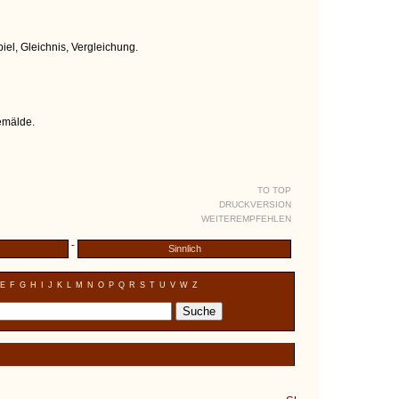
piel, Gleichnis, Vergleichung.
emälde.
TO TOP
DRUCKVERSION
WEITEREMPFEHLEN
-
Sinnlich
E
F
G
H
I
J
K
L
M
N
O
P
Q
R
S
T
U
V
W
Z