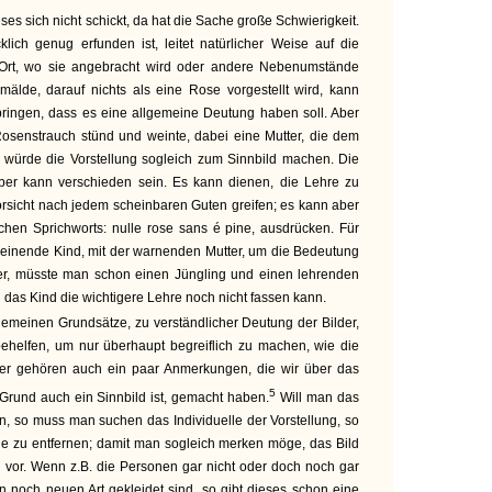
es sich nicht schickt, da hat die Sache große Schwierigkeit.
klich genug erfunden ist, leitet natürlicher Weise auf die
Ort, wo sie angebracht wird oder andere Nebenumstände
mälde, darauf nichts als eine Rose vorgestellt wird, kann
ingen, dass es eine allgemeine Deutung haben soll. Aber
osenstrauch stünd und weinte, dabei eine Mutter, die dem
, würde die Vorstellung sogleich zum Sinnbild machen. Die
ber kann verschieden sein. Es kann dienen, die Lehre zu
orsicht nach jedem scheinbaren Guten greifen; es kann aber
chen Sprichworts: nulle rose sans é pine, ausdrücken. Für
 weinende Kind, mit der warnenden Mutter, um die Bedeutung
er, müsste man schon einen Jüngling und einen lehrenden
das Kind die wichtigere Lehre noch nicht fassen kann.
gemeinen Grundsätze, zu verständlicher Deutung der Bilder,
behelfen, um nur überhaupt begreiflich zu machen, wie die
her gehören auch ein paar Anmerkungen, die wir über das
5
Grund auch ein Sinnbild ist, gemacht haben.
Will man das
n, so muss man suchen das Individuelle der Vorstellung, so
e zu entfernen; damit man sogleich merken möge, das Bild
l vor. Wenn z.B. die Personen gar nicht oder doch noch gar
n noch neuen Art gekleidet sind, so gibt dieses schon eine