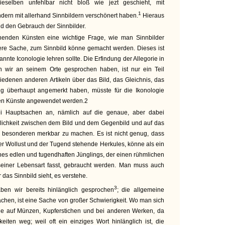
eselben unfehlbar nicht bloß wie jezt geschieht, mit
1
dern mit allerhand Sinnbildern verschönert haben.
Hieraus
nd den Gebrauch der Sinnbilder.
hnenden Künsten eine wichtige Frage, wie man Sinnbilder
ere Sache, zum Sinnbild könne gemacht werden. Dieses ist
nnte Iconologie lehren sollte. Die Erfindung der Allegorie in
 wir an seinem Orte gesprochen haben, ist nur ein Teil
iedenen anderen Artikeln über das Bild, das Gleichnis, das
ng überhaupt angemerkt haben, müsste für die Ikonologie
en Künste angewendet werden.2
 Hauptsachen an, nämlich auf die genaue, aber dabei
nlichkeit zwischen dem Bild und dem Gegenbild und auf das
m besonderen merkbar zu machen. Es ist nicht genug, dass
r Wollust und der Tugend stehende Herkules, könne als ein
nes edlen und tugendhaften Jünglings, der einen rühmlichen
einer Lebensart fasst, gebraucht werden. Man muss auch
 das Sinnbild sieht, es verstehe.
3
ben wir bereits hinlänglich gesprochen
; die allgemeine
chen, ist eine Sache von großer Schwierigkeit. Wo man sich
wie auf Münzen, Kupferstichen und bei anderen Werken, da
keiten weg; weil oft ein einziges Wort hinlänglich ist, die