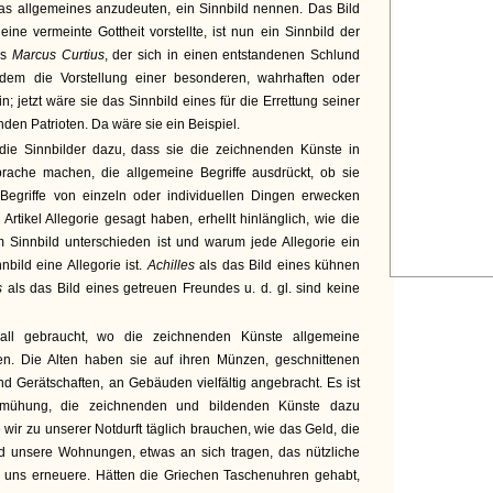
was allgemeines anzudeuten, ein Sinnbild nennen. Das Bild
eine vermeinte Gottheit vorstellte, ist nun ein Sinnbild der
es
Marcus Curtius
, der sich in einen entstandenen Schlund
edem die Vorstellung einer besonderen, wahrhaften oder
 jetzt wäre sie das Sinnbild eines für die Errettung seiner
nden Patrioten. Da wäre sie ein Beispiel.
ie Sinnbilder dazu, dass sie die zeichnenden Künste in
rache machen, die allgemeine Begriffe ausdrückt, ob sie
 Begriffe von einzeln oder individuellen Dingen erwecken
rtikel Allegorie gesagt haben, erhellt hinlänglich, wie die
m Sinnbild unterschieden ist und warum jede Allegorie ein
nbild eine Allegorie ist.
Achilles
als das Bild eines kühnen
s
als das Bild eines getreuen Freundes u. d. gl. sind keine
ll gebraucht, wo die zeichnenden Künste allgemeine
en. Die Alten haben sie auf ihren Münzen, geschnittenen
nd Gerätschaften, an Gebäuden vielfältig angebracht. Es ist
Bemühung, die zeichnenden und bildenden Künste dazu
wir zu unserer Notdurft täglich brauchen, wie das Geld, die
d unsere Wohnungen, etwas an sich tragen, das nützliche
in uns erneuere. Hätten die Griechen Taschenuhren gehabt,