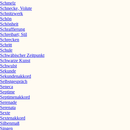
Schmelz
Schnecke, Volute
Schnitzwerk
Schön
Schönheit
Schraffierung
Schreibart; Stil
Schrecken
Schritt
Schule
Schwäbischer Zeitpunkt
Schwarze Kunst
Schwulst
Sekunde
Sekundenakkord
Selbstgespräch
Seneca
Septime
Septimenakkord
Serenade
Serenata
Sexte
Sextenakkord
Silbenmaß
Singen