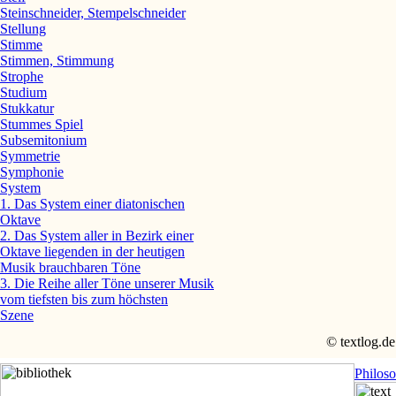
Steinschneider, Stempelschneider
Stellung
Stimme
Stimmen, Stimmung
Strophe
Studium
Stukkatur
Stummes Spiel
Subsemitonium
Symmetrie
Symphonie
System
1. Das System einer diatonischen
Oktave
2. Das System aller in Bezirk einer
Oktave liegenden in der heutigen
Musik brauchbaren Töne
3. Die Reihe aller Töne unserer Musik
vom tiefsten bis zum höchsten
Szene
© textlog.de
Philos