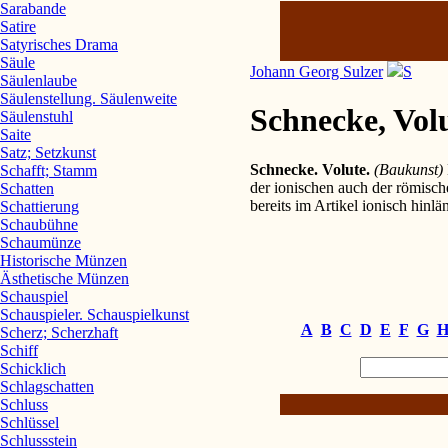
Sarabande
Satire
Satyrisches Drama
Säule
Johann Georg Sulzer
S
Säulenlaube
Säulenstellung. Säulenweite
Schnecke, Vol
Säulenstuhl
Saite
Satz; Setzkunst
Schnecke. Volute.
(Baukunst)
Schafft; Stamm
der ionischen auch der römisch
Schatten
bereits im Artikel ionisch hin
Schattierung
Schaubühne
Schaumünze
Historische Münzen
Ästhetische Münzen
Schauspiel
Schauspieler. Schauspielkunst
A
B
C
D
E
F
G
Scherz; Scherzhaft
Schiff
Schicklich
Schlagschatten
Schluss
Schlüssel
Schlussstein