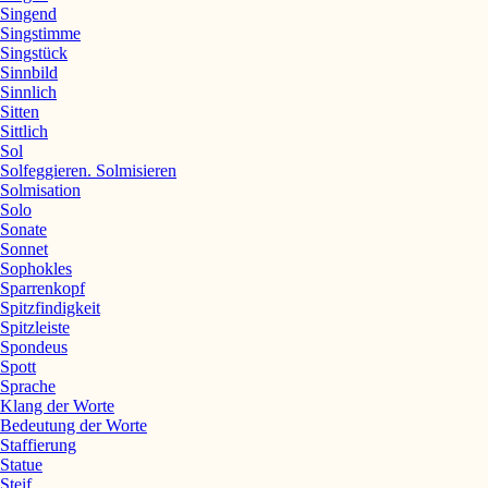
Singend
Singstimme
Singstück
Sinnbild
Sinnlich
Sitten
Sittlich
Sol
Solfeggieren. Solmisieren
Solmisation
Solo
Sonate
Sonnet
Sophokles
Sparrenkopf
Spitzfindigkeit
Spitzleiste
Spondeus
Spott
Sprache
Klang der Worte
Bedeutung der Worte
Staffierung
Statue
Steif