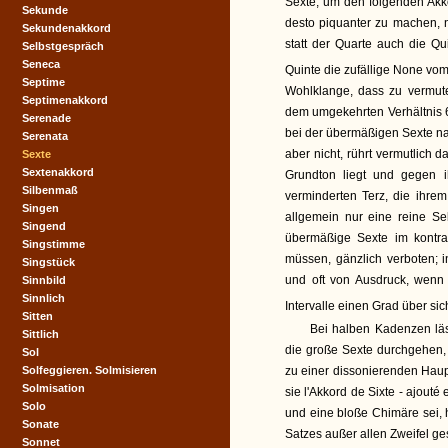
Sexte, um den folgenden Akko
Sekunde
desto piquanter zu machen, n
Sekundenakkord
statt der Quarte auch die Q
Selbstgespräch
Seneca
Quinte die zufällige None vo
Septime
Wohlklange, dass zu vermute
Septimenakkord
dem umgekehrten Verhältnis 
Serenade
bei der übermäßigen Sexte na
Serenata
aber nicht, rührt vermutlich 
Sexte
Sextenakkord
Grundton liegt und gegen 
Silbenmaß
verminderten Terz, die ihre
Singen
allgemein nur eine reine Sek
Singend
übermäßige Sexte im kontra
Singstimme
müssen, gänzlich verboten; i
Singstück
und oft von Ausdruck, wenn 
Sinnbild
Sinnlich
Intervalle einen Grad über sic
Sitten
Bei halben Kadenzen läss
Sittlich
die große Sexte durchgehen,
Sol
Solfeggieren. Solmisieren
zu einer dissonierenden Hau
Solmisation
sie l'Akkord de Sixte - ajout
Solo
und eine bloße Chimäre sei, 
Sonate
Satzes außer allen Zweifel ges
Sonnet