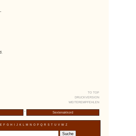
_
d.
TO TOP
DRUCKVERSION
WEITEREMPFEHLEN
-
Sextenakkord
E
F
G
H
I
J
K
L
M
N
O
P
Q
R
S
T
U
V
W
Z