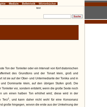
ophie
Medizin
Belletristik
Wörterbücher
E
F
G
H
I
J
K
L
M
N
O
P
Q
R
S
T
U
V
W
Z
hste Ton der Tonleiter oder ein Intervall von fünf diatonischen
affenheit des Grundtons und der Tonart klein, groß und
rt ist sie auf der Ober- und Untermediante der Tonika und in
 und Dominante klein, auf den übrigen Stufen groß. Die
 Tonleiter vor, sondern entsteht, wenn die große Sexte noch
en um einen halben Ton erhöhet wird; diese wird in der
1
n Terz
, und kann daher nicht wohl für eine Konsonanz
und große hingegen, wovon die erste aus der Umkehrung der