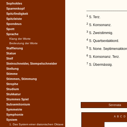
Sophokles
Sparrenkopf
____________________
Spitzfindigkeit
1
S. Terz.
Spitzleiste
Spondeus
2
S. Konsonanz.
Spott
3
S. Zweistimmig.
Sprache
Klang der Worte
4
S. Quartsextakkord.
Bedeutung der Worte
5
Staffierung
S. None. Septimenakkor
Statue
6
S. Konsonanz. Terz.
Steif
Steinschneider, Stempelschneider
7
S. Übermässig.
Stellung
Stimme
Stimmen, Stimmung
Strophe
Studium
Stukkatur
Stummes Spiel
Subsemitonium
Serenata
Symmetrie
Symphonie
A
B
C
D
System
1. Das System einer diatonischen Oktave