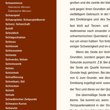
großen und die zweite der kl
Schaumünze
Historische Münzen
und gegen ihren Grundton al
Ästhetische Münzen
vielfältigem Gebrauch in der
Schauspiel
des Dreiklanges und des Se
Schauspieler. Schauspielkunst
Scherz; Scherzhaft
fast bloß auf Terzen- und
Schiff
stufenweise nach einander im
Schicklich
unharmonischen Querstand ve
Schlagschatten
nur um einen halben Ton forts
Schluss
Schlüssel
einiger Schwierigkeit und im s
Schlussstein
Wenn die Sexte ein Vorhal
Schmelz
Grundton, sondern gegen die Q
Schnecke, Volute
Sekunde ausmacht. Z.B. Bei d
Schnitzwerk
die Sexte als Quarte konso
Schön
Grunde liegt, gehören. Bei de
Schönheit
Schraffierung
von G zum Grunde, wie dies
Schreibart; Stil
Dreiklang zugefügt wird: sowo
Schrecken
der Terz und diese vor der Qu
Schritt
Schule
Die übermäßige Sexte ist
Schwäbischer Zeitpunkt
kleine. Sie kommt vor, wenn
Schwarze Kunst
Terzquartenakkord in der Do
Schwulst