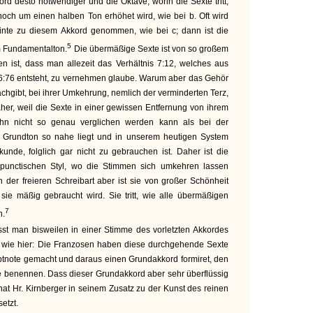
rd desto notwendiger und die Oktave, worin die Sexte tritt,
och um einen halben Ton erhöhet wird, wie bei b. Oft wird
uinte zu diesem Akkord genommen, wie bei c; dann ist die
5
m Fundamentalton.
Die übermäßige Sexte ist von so großem
n ist, dass man allezeit das Verhältnis 7:12, welches aus
6:76 entsteht, zu vernehmen glaube. Warum aber das Gehör
chgibt, bei ihrer Umkehrung, nemlich der verminderten Terz,
daher, weil die Sexte in einer gewissen Entfernung von ihrem
ihn nicht so genau verglichen werden kann als bei der
m Grundton so nahe liegt und in unserem heutigen System
unde, folglich gar nicht zu gebrauchen ist. Daher ist die
punctischen Styl, wo die Stimmen sich umkehren lassen
n der freieren Schreibart aber ist sie von großer Schönheit
sie mäßig gebraucht wird. Sie tritt, wie alle übermäßigen
7
h.
t man bisweilen in einer Stimme des vorletzten Akkordes
 wie hier: Die Franzosen haben diese durchgehende Sexte
ptnote gemacht und daraus einen Grundakkord formiret, den
é e benennen. Dass dieser Grundakkord aber sehr überflüssig
hat Hr. Kirnberger in seinem Zusatz zu der Kunst des reinen
etzt.