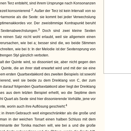
einen Terz entsteht, sind ihrem Ursprunge nach Konsonanzen
2
lezeit konsonierend
. Außer der Terz ist kein Intervall von so
 Harmonie als die Sexte: sie kommt bei jeder Verwechslung
ptimenakkordes vor. Der zweistimmige Kontrapunkt beruht
3
 Sextenabwechslungen.
Doch sind zwei kleine Sexten
 reinen Satz nicht wohl erlaubt, weil sie allgemein einen
rursachen, wie bei a; besser sind die, wo beide Stimmen
chreiten, wie bei b: In der Melodie ist der Sextensprung von
trengen Styl gänzlich verboten.
t der Quinte wird, so dissoniert sie, aber nicht gegen den
uinte, die an ihrer statt erwartet wird und mit der sie eine
em ersten Quartsextakkord des zweiten Beispiels ist sowohl
nierend, weil sie beide zu dem Dreiklang von C, der zum
m darauf folgenden Quartsextakkord aber liegt der Dreiklang
es aus dem letzten Beispiel erhellt, wo die Septime dem
hl Quart als Sexte sind hier dissonierende Vorhälte, jene vor
4
inte, worin auch ihre Auflösung geschieht.
 in ihrem Gebrauch weit eingeschränkter als die große und
 man in der weichen Tonart einen halben Schluss mit dem
minante der Tonika machen will, wie bei a und die große