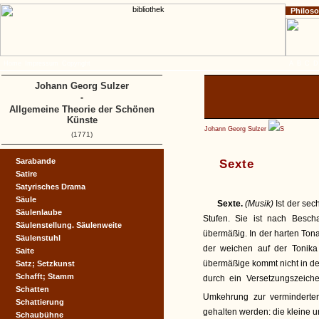
Philos
Home
Impressum
Copyright
A
B
C
D
Johann Georg Sulzer
-
Allgemeine Theorie der Schönen
Künste
Johann Georg Sulzer
S
(1771)
Sarabande
Sexte
Satire
Satyrisches Drama
Säule
Sexte.
(Musik)
Ist der sec
Säulenlaube
Stufen. Sie ist nach Besch
Säulenstellung. Säulenweite
übermäßig. In der harten Tona
Säulenstuhl
der weichen auf der Tonika
Saite
übermäßige kommt nicht in der
Satz; Setzkunst
Schafft; Stamm
durch ein Versetzungszeich
Schatten
Umkehrung zur verminderte
Schattierung
gehalten werden: die kleine 
Schaubühne