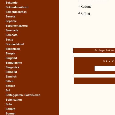
Sekunde
1
Kadenz
Sekundenakkord
Selbstgespräch
2
S. Takt.
Seneca
Septime
Septimenakkord
Serenade
Serenata
Sexte
Sextenakkord
Silbenmaß
Schlagschatten
Singen
Singend
A
B
C
D
Singstimme
Singstück
Sinnbild
Sinnlich
Sitten
Sittlich
Sol
Solfeggieren. Solmisieren
Solmisation
Solo
Sonate
Sonnet