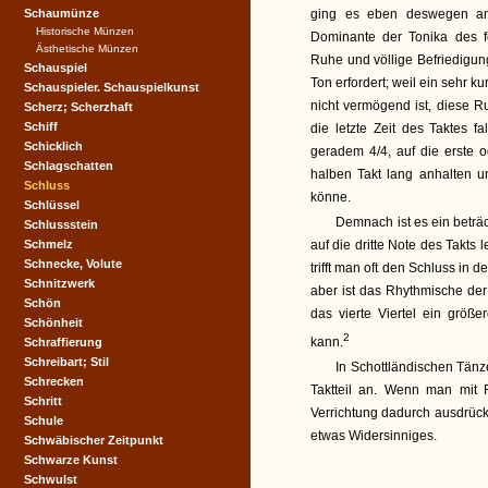
Schaumünze
ging es eben deswegen an
Historische Münzen
Dominante der Tonika des f
Ästhetische Münzen
Ruhe und völlige Befriedigun
Schauspiel
Ton erfordert; weil ein sehr
Schauspieler. Schauspielkunst
nicht vermögend ist, diese R
Scherz; Scherzhaft
Schiff
die letzte Zeit des Taktes f
Schicklich
geradem 4/4, auf die erste o
Schlagschatten
halben Takt lang anhalten u
Schluss
könne.
Schlüssel
Demnach ist es ein beträc
Schlussstein
Schmelz
auf die dritte Note des Takts 
Schnecke, Volute
trifft man oft den Schluss in d
Schnitzwerk
aber ist das Rhythmische der
Schön
das vierte Viertel ein größ
Schönheit
2
kann.
Schraffierung
Schreibart; Stil
In Schottländischen Tänze
Schrecken
Taktteil an. Wenn man mit F
Schritt
Verrichtung dadurch ausdrücken
Schule
etwas Widersinniges.
Schwäbischer Zeitpunkt
Schwarze Kunst
Schwulst
_________________