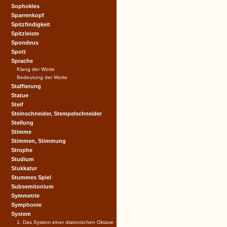
Sophokles
Sparrenkopf
Spitzfindigkeit
Spitzleiste
Spondeus
Spott
Sprache
Klang der Worte
Bedeutung der Worte
Staffierung
Statue
Steif
Steinschneider, Stempelschneider
Stellung
Stimme
Stimmen, Stimmung
Strophe
Studium
Stukkatur
Stummes Spiel
Subsemitonium
Symmetrie
Symphonie
System
1. Das System einer diatonischen Oktave