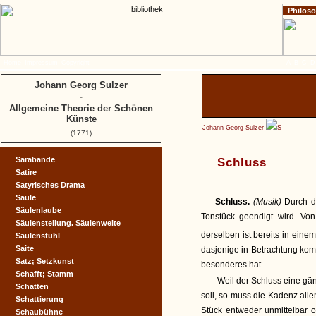
Philos
Home
Impressum
Copyright
A
B
C
D
Johann Georg Sulzer
-
Allgemeine Theorie der Schönen
Künste
Johann Georg Sulzer
S
(1771)
Sarabande
Schluss
Satire
Satyrisches Drama
Säule
Schluss.
(Musik)
Durch d
Säulenlaube
Tonstück geendigt wird. V
Säulenstellung. Säulenweite
derselben ist bereits in ein
Säulenstuhl
Saite
dasjenige in Betrachtung ko
Satz; Setzkunst
besonderes hat.
Schafft; Stamm
Weil der Schluss eine gän
Schatten
soll, so muss die Kadenz alle
Schattierung
Stück entweder unmittelbar 
Schaubühne