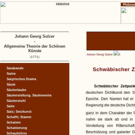
Philos
Home
Impressum
Copyright
A
B
C
D
Johann Georg Sulzer
-
Allgemeine Theorie der Schönen
Künste
Johann Georg Sulzer
S
(1771)
Sarabande
Schwäbischer Z
Satire
Satyrisches Drama
Säule
Schwäbischer Zeitpun
Säulenlaube
deutschen Dichtkunst den Sc
Säulenstellung. Säulenweite
Epoche. Den Namen hat er 
Säulenstuhl
Regierung die deutsche Dicht
Saite
Satz; Setzkunst
ganz in dem Charakter der 
Schafft; Stamm
nahm sie stark ab und in 
Schatten
Vorstellung von Ritterscha
Schattierung
Beschützung und galanter D
Schaubühne