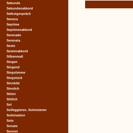
Sekunde
Sekundenakkord
Selbstgespräch
Seneca
Septime
Septimenakkord
Serenade
Serenata
Sexte
Sextenakkord
Silbenmaß
Singen
Singend
Singstimme
Singstück
Sinnbild
Sinnlich
Sitten
Sittlich
Sol
Solfeggieren. Solmisieren
Solmisation
Solo
Sonate
Sonnet