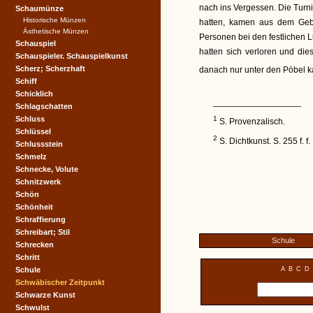
nach ins Vergessen. Die Turni
Schaumünze
Historische Münzen
hatten, kamen aus dem Gebr
Ästhetische Münzen
Personen bei den festlichen 
Schauspiel
hatten sich verloren und di
Schauspieler. Schauspielkunst
Scherz; Scherzhaft
danach nur unter den Pöbel 
Schiff
Schicklich
__________________
Schlagschatten
Schluss
1
S. Provenzalisch.
Schlüssel
2
S. Dichtkunst. S. 255 f. f.
Schlussstein
Schmelz
Schnecke, Volute
Schnitzwerk
Schön
Schönheit
Schraffierung
Schreibart; Stil
Schule
Schrecken
Schritt
Schule
A
B
C
D
Schwäbischer Zeitpunkt
Schwarze Kunst
Schwulst