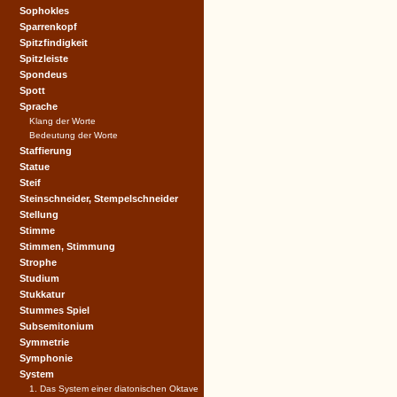
Sophokles
Sparrenkopf
Spitzfindigkeit
Spitzleiste
Spondeus
Spott
Sprache
Klang der Worte
Bedeutung der Worte
Staffierung
Statue
Steif
Steinschneider, Stempelschneider
Stellung
Stimme
Stimmen, Stimmung
Strophe
Studium
Stukkatur
Stummes Spiel
Subsemitonium
Symmetrie
Symphonie
System
1. Das System einer diatonischen Oktave