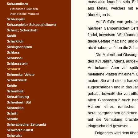
muss also feuerfest sein. E
Schaumünze
aus Metall, welches mit e
Historische Münzen
Ästhetische Münzen
überzogen ist.
Schauspiel
Auf Gefäße von gebrannte
Schauspieler. Schauspielkunst
häufigen Campanischen Gefäß
Scherz; Scherzhaft
findet, beweisen. Wir können
Schiff
diese Gefäße matt sind und 
Schicklich
Schlagschatten
nicht haben, auf den die Schm
Schluss
Die Malerei auf Glasurg
Schlüssel
des XVI Jahrhunderts, aufgek
Schlussstein
Art bekannt. Aber viel spät
Schmelz
metallene Platten mit einem 
Schnecke, Volute
Schnitzwerk
malen. Sie wird einem franz
Schön
zugeschrieben und in das Jah
Schönheit
gehabt, beweißt die vortreff
Schraffierung
alten Glaspasten.2 Auch ha
Schreibart; Stil
Ruinen eines römischen
Schrecken
herausgegrabenen goldenen 
Schritt
Schule
auf die Vermutung brachte
Schwäbischer Zeitpunkt
eingeschmelzt gewesen.
Schwarze Kunst
Folgendes wird dem über d
Schwulst