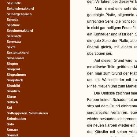
dem Verfahren bei dieser Art 
Sekunde
Man nimmt eine sehr dün
Sekundenakkord
Selbstgespräch
gereinigte Platte, allgemein
Seneca
unrechten Seite, die nicht s
Septime
in nicht gar heftigem Feuer fl
Septimenakkord
ein Kohlfeuer und lässt den 
Serenade
die gute Seite der Platte, ab
Serenata
überall gleich, mit einem
Sexte
Sextenakkord
überzogen sei.
Silbenmaß
Auf diesen Grund wird nu
Singen
metallische Teile gefärbten M
Singend
den man zum Grund der Plat
Singstimme
und mit Wasser oder mit La
Singstück
Sinnbild
Pinsel fließen und zum Mahle
Sinnlich
Die Umrisse zeichnet man
Sitten
Farben keinen Schaden tut un
Sittlich
sich auf dem Grund einbrenne
Sol
sorgfältigsten verfahren, le
Solfeggieren. Solmisieren
Solmisation
wieder besonders einbrennen
Solo
die neuen Farben wieder ein. 
Sonate
der Künstler mit seiner Arb
Sonnet