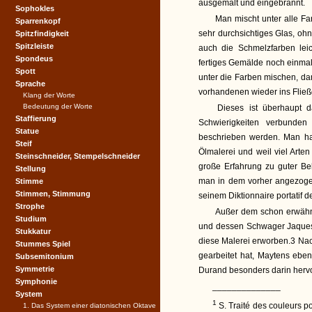
ausgemalt und eingebrannt.
Sophokles
Man mischt unter alle F
Sparrenkopf
sehr durchsichtiges Glas, ohne
Spitzfindigkeit
Spitzleiste
auch die Schmelzfarben lei
Spondeus
fertiges Gemälde noch einmal 
Spott
unter die Farben mischen, da
Sprache
vorhandenen wieder ins Flie
Klang der Worte
Bedeutung der Worte
Dieses ist überhaupt da
Staffierung
Schwierigkeiten verbunden 
Statue
beschrieben werden. Man hat
Steif
Ölmalerei und weil viel Arte
Steinschneider, Stempelschneider
große Erfahrung zu guter Be
Stellung
man in dem vorher angezoge
Stimme
Stimmen, Stimmung
seinem Diktionnaire portatif de
Strophe
Außer dem schon erwähnte
Studium
und dessen Schwager Jaques
Stukkatur
diese Malerei erworben.3 Nac
Stummes Spiel
gearbeitet hat, Maytens ebe
Subsemitonium
Symmetrie
Durand besonders darin herv
Symphonie
______________
System
1
S. Traité des couleurs po
1. Das System einer diatonischen Oktave