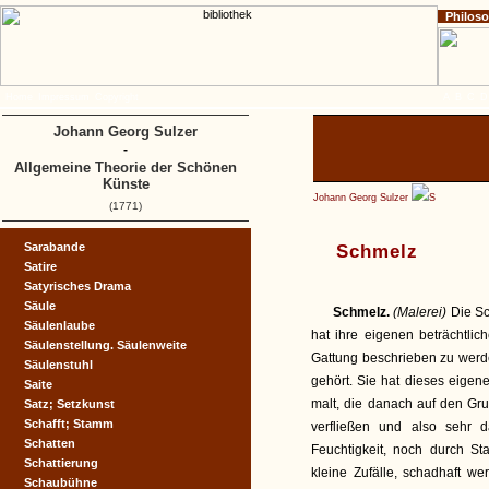
Philos
Home
Impressum
Copyright
A
B
C
D
Johann Georg Sulzer
-
Allgemeine Theorie der Schönen
Künste
Johann Georg Sulzer
S
(1771)
Sarabande
Schmelz
Satire
Satyrisches Drama
Säule
Schmelz.
(Malerei)
Die S
Säulenlaube
hat ihre eigenen beträchtlic
Säulenstellung. Säulenweite
Gattung beschrieben zu werde
Säulenstuhl
gehört. Sie hat dieses eigen
Saite
malt, die danach auf den Gr
Satz; Setzkunst
Schafft; Stamm
verfließen und also sehr 
Schatten
Feuchtigkeit, noch durch 
Schattierung
kleine Zufälle, schadhaft 
Schaubühne