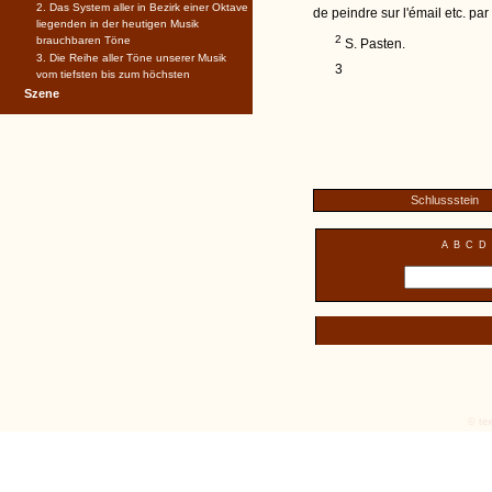
2. Das System aller in Bezirk einer Oktave
de peindre sur l'émail etc. pa
liegenden in der heutigen Musik
2
brauchbaren Töne
S. Pasten.
3. Die Reihe aller Töne unserer Musik
3
vom tiefsten bis zum höchsten
Szene
Schlussstein
A
B
C
D
© tex