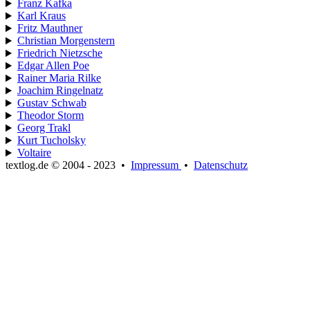
Franz Kafka
Karl Kraus
Fritz Mauthner
Christian Morgenstern
Friedrich Nietzsche
Edgar Allen Poe
Rainer Maria Rilke
Joachim Ringelnatz
Gustav Schwab
Theodor Storm
Georg Trakl
Kurt Tucholsky
Voltaire
textlog.de © 2004 - 2023
•
Impressum
•
Datenschutz