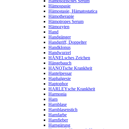
Hämosozisches Serum
Hämospasie
Hämostasie, Hämatostatica
Hämotherapie
Hämotropes Serum
Hämozyten
Hand
Handgänger
Handgriff, Doppelter
Handklonus
Handwurzel
HÄNELsches Zeichen
Hängebauch
HANOTsche Krankheit
Hantelpessar
Haphalgesie
Haptophor
HARLEYsche Krankheit
Harmonia
Harn
Harnblase
Harnblasenstich
Harnfarbe
Harnfieber
Harngärung