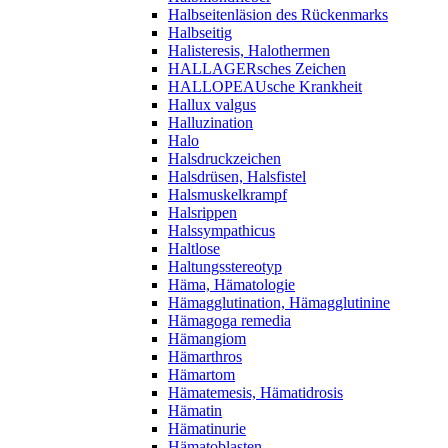
Halbseitenläsion des Rückenmarks
Halbseitig
Halisteresis, Halothermen
HALLAGERsches Zeichen
HALLOPEAUsche Krankheit
Hallux valgus
Halluzination
Halo
Halsdruckzeichen
Halsdrüsen, Halsfistel
Halsmuskelkrampf
Halsrippen
Halssympathicus
Haltlose
Haltungsstereotyp
Häma, Hämatologie
Hämagglutination, Hämagglutinine
Hämagoga remedia
Hämangiom
Hämarthros
Hämartom
Hämatemesis, Hämatidrosis
Hämatin
Hämatinurie
Hämatoblasten