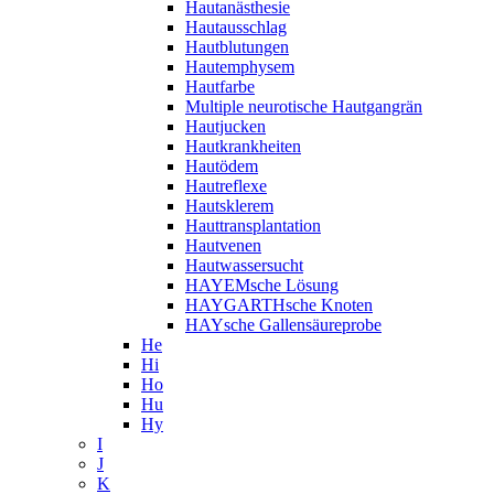
Hautanästhesie
Hautausschlag
Hautblutungen
Hautemphysem
Hautfarbe
Multiple neurotische Hautgangrän
Hautjucken
Hautkrankheiten
Hautödem
Hautreflexe
Hautsklerem
Hauttransplantation
Hautvenen
Hautwassersucht
HAYEMsche Lösung
HAYGARTHsche Knoten
HAYsche Gallensäureprobe
He
Hi
Ho
Hu
Hy
I
J
K