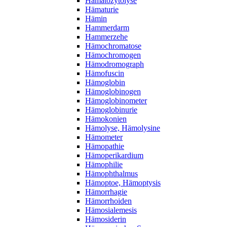
Hämatozytolyse
Hämaturie
Hämin
Hammerdarm
Hammerzehe
Hämochromatose
Hämochromogen
Hämodromograph
Hämofuscin
Hämoglobin
Hämoglobinogen
Hämoglobinometer
Hämoglobinurie
Hämokonien
Hämolyse, Hämolysine
Hämometer
Hämopathie
Hämoperikardium
Hämophilie
Hämophthalmus
Hämoptoe, Hämoptysis
Hämorrhagie
Hämorrhoiden
Hämosialemesis
Hämosiderin