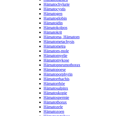
Hämatochylurie
Hämatocystis
Hämatogen
Hamatoglobin
Hämatoidin
Hämatokolpos
Hämatokrit
Hämatoma, Hämatom
Hämatometachysis
Hämatometra
Hämatom-mole
Hämatomyelie
Hämatomykose
Härnatopneumothorax
Hämatopoese
Hämatoporphyrin
Hämatorrhachis
Hämatorrhöe
Hämatosalpinx
Hämatoskopie
Hämatospermie
Hämatothorax
Hämatozele
Hämatozoen