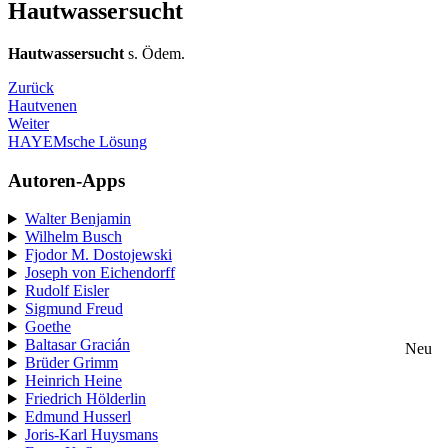
Hautwassersucht
Hautwassersucht
s. Ödem.
Zurück
Hautvenen
Weiter
HAYEMsche Lösung
Autoren-Apps
Walter Benjamin
Wilhelm Busch
Fjodor M. Dostojewski
Joseph von Eichendorff
Rudolf Eisler
Sigmund Freud
Goethe
Baltasar Gracián
Neu
Brüder Grimm
Heinrich Heine
Friedrich Hölderlin
Edmund Husserl
Joris-Karl Huysmans