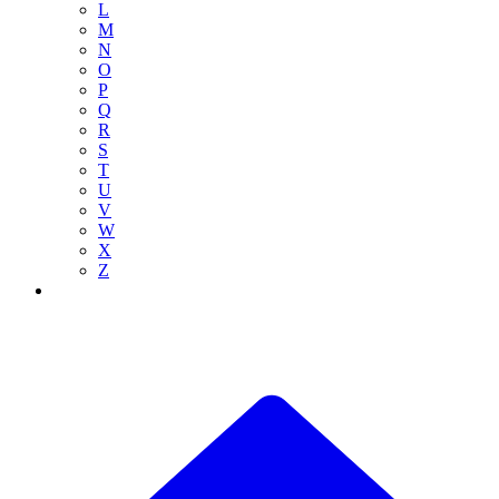
L
M
N
O
P
Q
R
S
T
U
V
W
X
Z