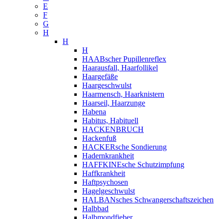
E
F
G
H
H
H
HAABscher Pupillenreflex
Haarausfall, Haarfollikel
Haargefäße
Haargeschwulst
Haarmensch, Haarknistern
Haarseil, Haarzunge
Habena
Habitus, Habituell
HACKENBRUCH
Hackenfuß
HACKERsche Sondierung
Hadernkrankheit
HAFFKINEsche Schutzimpfung
Haffkrankheit
Haftpsychosen
Hagelgeschwulst
HALBANsches Schwangerschaftszeichen
Halbbad
Halbmondfieber