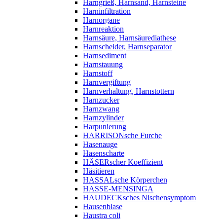
Harngrieß, Harnsand, Harnsteine
Harninfiltration
Harnorgane
Harnreaktion
Harnsäure, Harnsäurediathese
Harnscheider, Harnseparator
Harnsediment
Harnstauung
Harnstoff
Harnvergiftung
Harnverhaltung, Harnstottern
Harnzucker
Harnzwang
Harnzylinder
Harpunierung
HARRISONsche Furche
Hasenauge
Hasenscharte
HÄSERscher Koeffizient
Häsitieren
HASSALsche Körperchen
HASSE-MENSINGA
HAUDECKsches Nischensymptom
Hausenblase
Haustra coli