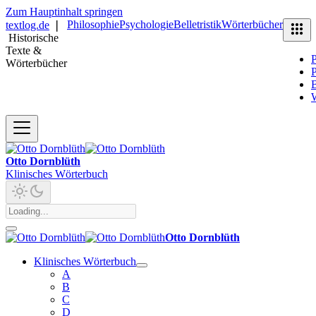
Zum Hauptinhalt springen
Philosophie
Psychologie
Belletristik
Wörterbücher
textlog.de
❘
Historische
Texte &
P
Wörterbücher
P
B
Otto Dornblüth
Klinisches Wörterbuch
Otto Dornblüth
Klinisches Wörterbuch
A
B
C
D