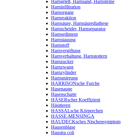
Harngrieß, Harnsand, Harnsteine
Harninfiltration
Harnorgane
Harnreaktion
Harnsäure, Harnsäurediathese
Harnscheider, Harnseparator
Harnsediment
Harnstauung
Harnstoff
Harnvergiftung
Harnverhaltung, Harnstottern
Harnzucker
Harnzwang
Harnzylinder
Harpunierung
HARRISONsche Furche
Hasenauge
Hasenscharte
HÄSERscher Koeffizient
Häsitieren
HASSALsche Körperchen
HASSE-MENSINGA
HAUDECKsches Nischensymptom
Hausenblase
Haustra coli