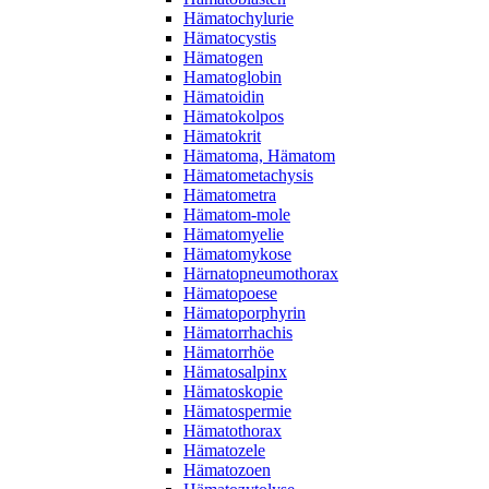
Hämatochylurie
Hämatocystis
Hämatogen
Hamatoglobin
Hämatoidin
Hämatokolpos
Hämatokrit
Hämatoma, Hämatom
Hämatometachysis
Hämatometra
Hämatom-mole
Hämatomyelie
Hämatomykose
Härnatopneumothorax
Hämatopoese
Hämatoporphyrin
Hämatorrhachis
Hämatorrhöe
Hämatosalpinx
Hämatoskopie
Hämatospermie
Hämatothorax
Hämatozele
Hämatozoen