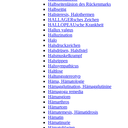
Halbseitenläsion des Rückenmarks
Halbseitig
Halisteresis, Halothermen
HALLAGERsches Zeichen
HALLOPEAUsche Krankheit
Hallux valgus
Halluzination
Halo
Halsdruckzeichen
Halsdrüsen, Halsfistel
Halsmuskelkrampf
Halsrippen
Halssympathicus
Haltlose
Haltungsstereotyp
Häma, Hämatologie
Hämagglutination, Hämagglutinine
Hämagoga remedia
Hämangiom
Hämarthros
Hämartom
Hämatemesis, Hämatidrosis
Hämatin
Hämatinurie
Hämatoblasten