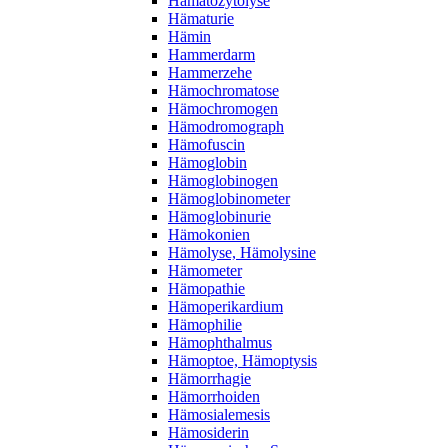
Hämatozytolyse
Hämaturie
Hämin
Hammerdarm
Hammerzehe
Hämochromatose
Hämochromogen
Hämodromograph
Hämofuscin
Hämoglobin
Hämoglobinogen
Hämoglobinometer
Hämoglobinurie
Hämokonien
Hämolyse, Hämolysine
Hämometer
Hämopathie
Hämoperikardium
Hämophilie
Hämophthalmus
Hämoptoe, Hämoptysis
Hämorrhagie
Hämorrhoiden
Hämosialemesis
Hämosiderin