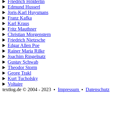
Friedrich Hölderlin
Edmund Husserl
Joris-Karl Huysmans
Franz Kafka
Karl Kraus
Fritz Mauthner
Christian Morgenstern
Friedrich Nietzsche
Edgar Allen Poe
Rainer Maria Rilke
Joachim Ringelnatz
Gustav Schwab
Theodor Storm
Georg Trakl
Kurt Tucholsky
Voltaire
textlog.de © 2004 - 2023
•
Impressum
•
Datenschutz