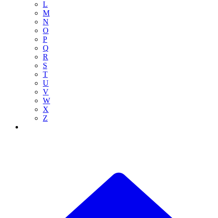
L
M
N
O
P
Q
R
S
T
U
V
W
X
Z