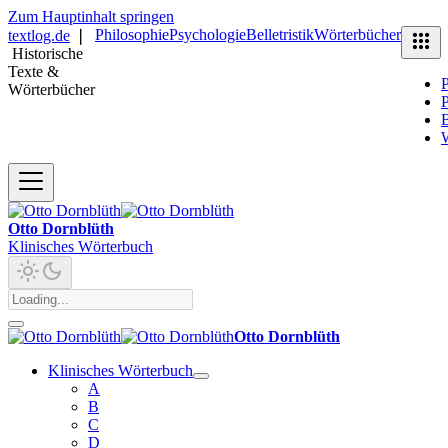
Zum Hauptinhalt springen
Philosophie
Psychologie
Belletristik
Wörterbücher
textlog.de
❘
Historische
Texte &
P
Wörterbücher
P
B
Otto Dornblüth
Klinisches Wörterbuch
Otto Dornblüth
Klinisches Wörterbuch
A
B
C
D