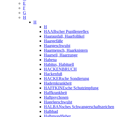
E
F
G
H
H
H
HAABscher Pupillenreflex
Haarausfall, Haarfollikel
Haargefäße
Haargeschwulst
Haarmensch, Haarknistern
Haarseil, Haarzunge
Habena
Habitus, Habituell
HACKENBRUCH
Hackenfuß
HACKERsche Sondierung
Hadernkrankheit
HAFFKINEsche Schutzimpfung
Haffkrankheit
Haftpsychosen
Hagelgeschwulst
HALBANsches Schwangerschaftszeichen
Halbbad
Halbmondfieber