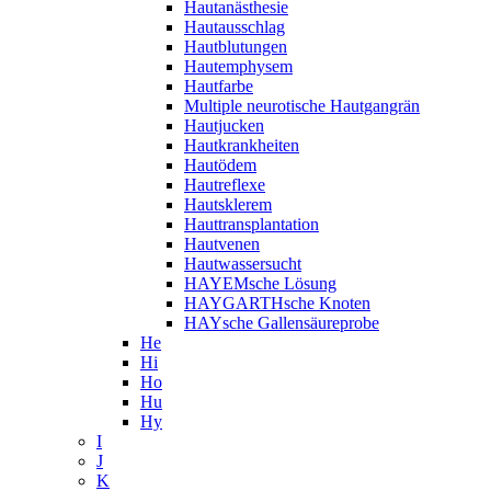
Hautanästhesie
Hautausschlag
Hautblutungen
Hautemphysem
Hautfarbe
Multiple neurotische Hautgangrän
Hautjucken
Hautkrankheiten
Hautödem
Hautreflexe
Hautsklerem
Hauttransplantation
Hautvenen
Hautwassersucht
HAYEMsche Lösung
HAYGARTHsche Knoten
HAYsche Gallensäureprobe
He
Hi
Ho
Hu
Hy
I
J
K