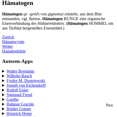
Hämatogen
Hämatogen
gr. -genês
von
gignomai entstehe
, aus dem Blut
entstanden, vgl. Ikterus.
Hämatogen
BUNGE eine organische
Eisenverbindung des Hühnereidotters. (
Hämatogen
HOMMEL ein
aus Tierblut hergestelltes Eisenmittel.)
Zurück
Hämatocystis
Weiter
Hamatoglobin
Autoren-Apps
Walter Benjamin
Wilhelm Busch
Fjodor M. Dostojewski
Joseph von Eichendorff
Rudolf Eisler
Sigmund Freud
Goethe
Baltasar Gracián
Neu
Brüder Grimm
Heinrich Heine