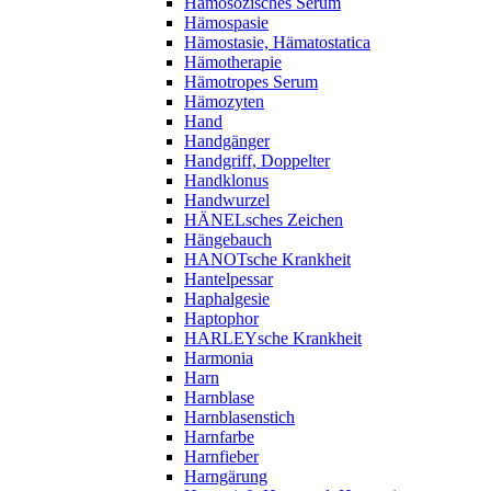
Hämosozisches Serum
Hämospasie
Hämostasie, Hämatostatica
Hämotherapie
Hämotropes Serum
Hämozyten
Hand
Handgänger
Handgriff, Doppelter
Handklonus
Handwurzel
HÄNELsches Zeichen
Hängebauch
HANOTsche Krankheit
Hantelpessar
Haphalgesie
Haptophor
HARLEYsche Krankheit
Harmonia
Harn
Harnblase
Harnblasenstich
Harnfarbe
Harnfieber
Harngärung