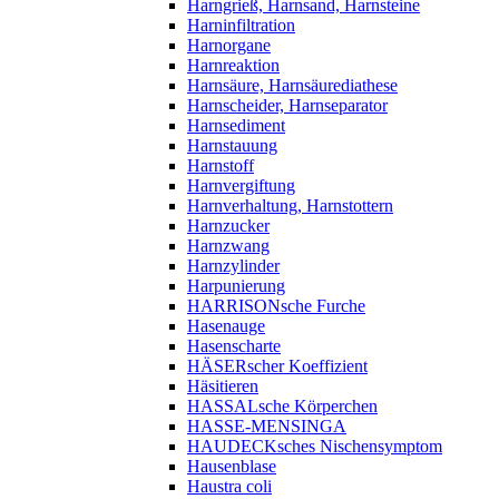
Harngrieß, Harnsand, Harnsteine
Harninfiltration
Harnorgane
Harnreaktion
Harnsäure, Harnsäurediathese
Harnscheider, Harnseparator
Harnsediment
Harnstauung
Harnstoff
Harnvergiftung
Harnverhaltung, Harnstottern
Harnzucker
Harnzwang
Harnzylinder
Harpunierung
HARRISONsche Furche
Hasenauge
Hasenscharte
HÄSERscher Koeffizient
Häsitieren
HASSALsche Körperchen
HASSE-MENSINGA
HAUDECKsches Nischensymptom
Hausenblase
Haustra coli