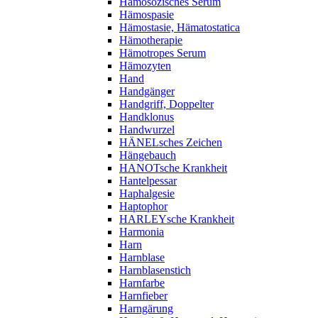
Hämosozisches Serum
Hämospasie
Hämostasie, Hämatostatica
Hämotherapie
Hämotropes Serum
Hämozyten
Hand
Handgänger
Handgriff, Doppelter
Handklonus
Handwurzel
HÄNELsches Zeichen
Hängebauch
HANOTsche Krankheit
Hantelpessar
Haphalgesie
Haptophor
HARLEYsche Krankheit
Harmonia
Harn
Harnblase
Harnblasenstich
Harnfarbe
Harnfieber
Harngärung