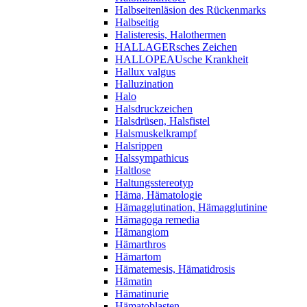
Halbseitenläsion des Rückenmarks
Halbseitig
Halisteresis, Halothermen
HALLAGERsches Zeichen
HALLOPEAUsche Krankheit
Hallux valgus
Halluzination
Halo
Halsdruckzeichen
Halsdrüsen, Halsfistel
Halsmuskelkrampf
Halsrippen
Halssympathicus
Haltlose
Haltungsstereotyp
Häma, Hämatologie
Hämagglutination, Hämagglutinine
Hämagoga remedia
Hämangiom
Hämarthros
Hämartom
Hämatemesis, Hämatidrosis
Hämatin
Hämatinurie
Hämatoblasten