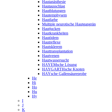
Hautanästhesie
Hautausschlag
Hautblutungen
Hautemphysem
Hautfarbe
Multiple neurotische Hautgangrän
Hautjucken
Hautkrankheiten
Hautödem
Hautreflexe
Hautsklerem
Hauttransplantation
Hautvenen
Hautwassersucht
HAYEMsche Lösung
HAYGARTHsche Knoten
HAYsche Gallensäureprobe
He
Hi
Ho
Hu
Hy
I
J
K