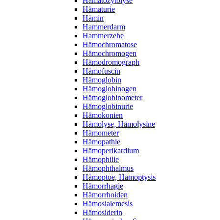
Hämatozytolyse
Hämaturie
Hämin
Hammerdarm
Hammerzehe
Hämochromatose
Hämochromogen
Hämodromograph
Hämofuscin
Hämoglobin
Hämoglobinogen
Hämoglobinometer
Hämoglobinurie
Hämokonien
Hämolyse, Hämolysine
Hämometer
Hämopathie
Hämoperikardium
Hämophilie
Hämophthalmus
Hämoptoe, Hämoptysis
Hämorrhagie
Hämorrhoiden
Hämosialemesis
Hämosiderin