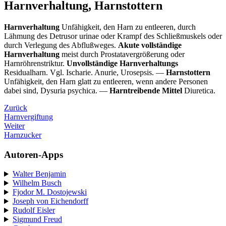
Harnverhaltung, Harnstottern
Harnverhaltung
Unfähigkeit, den Harn zu entleeren, durch
Lähmung des Detrusor urinae oder Krampf des Schließmuskels oder
durch Verlegung des Abflußweges.
Akute vollständige
Harnverhaltung
meist durch Prostatavergrößerung oder
Harnröhrenstriktur.
Unvollständige Harnverhaltungs
Residualharn. Vgl. Ischarie. Anurie, Urosepsis. —
Harnstottern
Unfähigkeit, den Harn glatt zu entleeren, wenn andere Personen
dabei sind, Dysuria psychica. —
Harntreibende Mittel
Diuretica.
Zurück
Harnvergiftung
Weiter
Harnzucker
Autoren-Apps
Walter Benjamin
Wilhelm Busch
Fjodor M. Dostojewski
Joseph von Eichendorff
Rudolf Eisler
Sigmund Freud