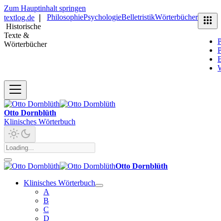
Zum Hauptinhalt springen
Philosophie
Psychologie
Belletristik
Wörterbücher
textlog.de
❘
Historische
Texte &
P
Wörterbücher
P
B
Otto Dornblüth
Klinisches Wörterbuch
Otto Dornblüth
Klinisches Wörterbuch
A
B
C
D