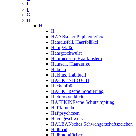
E
F
G
H
H
H
HAABscher Pupillenreflex
Haarausfall, Haarfollikel
Haargefäße
Haargeschwulst
Haarmensch, Haarknistern
Haarseil, Haarzunge
Habena
Habitus, Habituell
HACKENBRUCH
Hackenfuß
HACKERsche Sondierung
Hadernkrankheit
HAFFKINEsche Schutzimpfung
Haffkrankheit
Haftpsychosen
Hagelgeschwulst
HALBANsches Schwangerschaftszeichen
Halbbad
Halbmondfieber