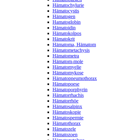
Hämatochylurie
Hämatocystis
Hämatogen
Hamatoglobin
Hämatoidin
Hämatokolpos
Hämatokrit
Hämatoma, Hämatom
Hämatometachysis
Hämatometra
Hämatom-mole
Hämatomyelie
Hämatomykose
Härnatopneumothorax
Hämatopoese
Hämatoporphyrin
Hämatorrhachis
Hämatorrhöe
Hämatosalpinx
Hämatoskopie
Hämatospermie
Hämatothorax
Hämatozele
Hämatozoen