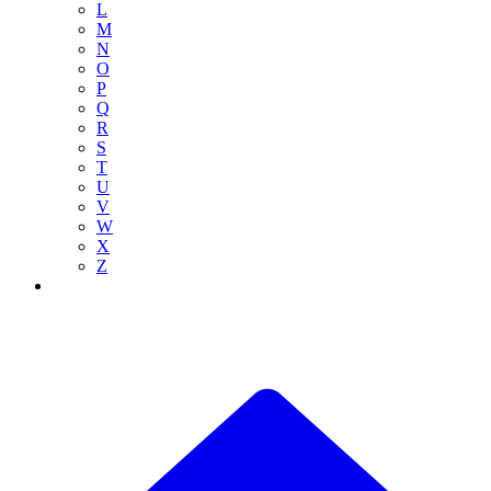
L
M
N
O
P
Q
R
S
T
U
V
W
X
Z