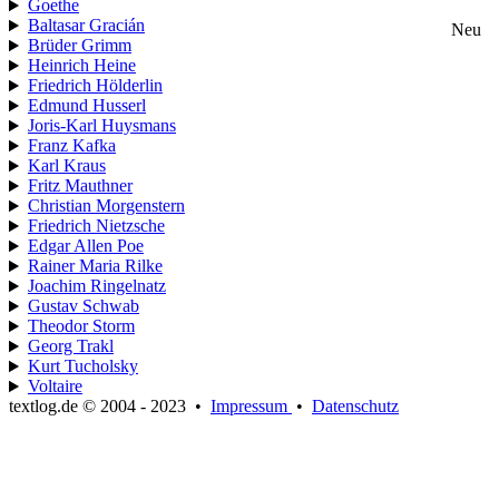
Goethe
Baltasar Gracián
Neu
Brüder Grimm
Heinrich Heine
Friedrich Hölderlin
Edmund Husserl
Joris-Karl Huysmans
Franz Kafka
Karl Kraus
Fritz Mauthner
Christian Morgenstern
Friedrich Nietzsche
Edgar Allen Poe
Rainer Maria Rilke
Joachim Ringelnatz
Gustav Schwab
Theodor Storm
Georg Trakl
Kurt Tucholsky
Voltaire
textlog.de © 2004 - 2023
•
Impressum
•
Datenschutz