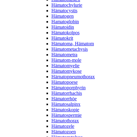
Hämatochylurie
Hämatocystis
Hämatogen
Hamatoglobin
Hämatoidin
Hämatokolpos
Hämatokrit
Hämatoma, Hämatom
Hämatometachysis
Hämatometra
Hämatom-mole
Hämatomyelie
Hämatomykose
Härnatopneumothorax
Hämatopoese
Hämatoporphyrin
Hämatorrhachis
Hämatorrhöe
Hämatosalpinx
Hämatoskopie
Hämatospermie
Hämatothorax
Hämatozele
Hämatozoen