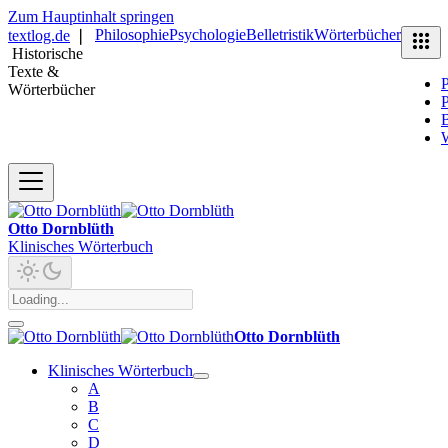
Zum Hauptinhalt springen
Philosophie
Psychologie
Belletristik
Wörterbücher
textlog.de
❘
Historische
Texte &
P
Wörterbücher
P
B
Otto Dornblüth
Klinisches Wörterbuch
Otto Dornblüth
Klinisches Wörterbuch
A
B
C
D