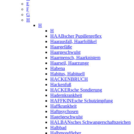
E
F
G
H
H
H
HAABscher Pupillenreflex
Haarausfall, Haarfollikel
Haargefäße
Haargeschwulst
Haarmensch, Haarknistern
Haarseil, Haarzunge
Habena
Habitus, Habituell
HACKENBRUCH
Hackenfuß
HACKERsche Sondierung
Hadernkrankheit
HAFFKINEsche Schutzimpfung
Haffkrankheit
Haftpsychosen
Hagelgeschwulst
HALBANsches Schwangerschaftszeichen
Halbbad
Halbmondfieber