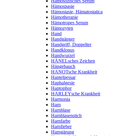
Hämosozisches Serum
Hämospasie
Hämostasie, Hämatostatica
Hämotherapie
Hämotropes Serum
Hämozyten
Hand
Handgänger
Handgriff, Doppelter
Handklonus
Handwurzel
HÄNELsches Zeichen
Hängebauch
HANOTsche Krankheit
Hantelpessar
Haphalgesie
Haptophor
HARLEYsche Krankheit
Harmonia
Harn
Harnblase
Harnblasenstich
Harnfarbe
Harnfieber
Harngärung