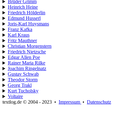
Brüder Grimm
Heinrich Heine
Friedrich Hölderlin
Edmund Husserl
Joris-Karl Huysmans
Franz Kafka
Karl Kraus
Fritz Mauthner
Christian Morgenstern
Friedrich Nietzsche
Edgar Allen Poe
Rainer Maria Rilke
Joachim Ringelnatz
Gustav Schwab
Theodor Storm
Georg Trakl
Kurt Tucholsky
Voltaire
textlog.de © 2004 - 2023
•
Impressum
•
Datenschutz