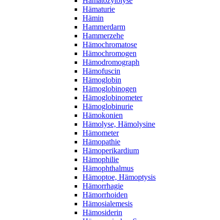
Hämatozytolyse
Hämaturie
Hämin
Hammerdarm
Hammerzehe
Hämochromatose
Hämochromogen
Hämodromograph
Hämofuscin
Hämoglobin
Hämoglobinogen
Hämoglobinometer
Hämoglobinurie
Hämokonien
Hämolyse, Hämolysine
Hämometer
Hämopathie
Hämoperikardium
Hämophilie
Hämophthalmus
Hämoptoe, Hämoptysis
Hämorrhagie
Hämorrhoiden
Hämosialemesis
Hämosiderin