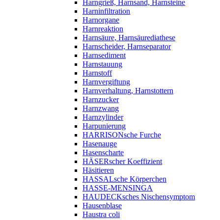
Harngrieß, Harnsand, Harnsteine
Harninfiltration
Harnorgane
Harnreaktion
Harnsäure, Harnsäurediathese
Harnscheider, Harnseparator
Harnsediment
Harnstauung
Harnstoff
Harnvergiftung
Harnverhaltung, Harnstottern
Harnzucker
Harnzwang
Harnzylinder
Harpunierung
HARRISONsche Furche
Hasenauge
Hasenscharte
HÄSERscher Koeffizient
Häsitieren
HASSALsche Körperchen
HASSE-MENSINGA
HAUDECKsches Nischensymptom
Hausenblase
Haustra coli