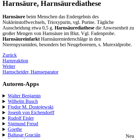
Harnsäure, Harnsäurediathese
Harnsäure
beim Menschen das Endergebnis des
Nukleinstoffwechsels, Trioxypurin, vgl. Purine. Tägliche
Ausscheidung etwa 0,5 g.
Harnsäurediathese
die Anwesenheit zu
großer Mengen von Harnsäure im Blut. Vgl. Fadenprobe.
Harnsäureinfarkt
Harnsäureniederschläge in den
Nierenpyramiden, besonders bei Neugeborenen, s. Murexidprobe.
Zurück
Harnreaktion
Weiter
Harnscheider, Harnseparator
Autoren-Apps
Walter Benjamin
Wilhelm Busch
Fjodor M. Dostojewski
Joseph von Eichendorff
Rudolf Eisler
Sigmund Freud
Goethe
Baltasar Gracián
Neu