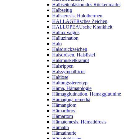
Halbseitenläsion des Rückenmarks
Halbseitig
Halisteresis, Halothermen
HALLAGERsches Zeichen
HALLOPEAUsche Krankheit
Hallux valgus
Halluzination
Halo
Halsdruckzeichen
Halsdrüsen, Halsfistel
Halsmuskelkrampf
Halsrippen
Halssympathicus
Haltlose
Haltungsstereotyp
Häma, Hämatologie
Hämagglutination, Hämagglutinine
Hämagoga remedia
Hämangiom
Hämarthros
Hämartom
Hämatemesis, Hämatidrosis
Hämatin
Hämatinurie
Hämatoblasten