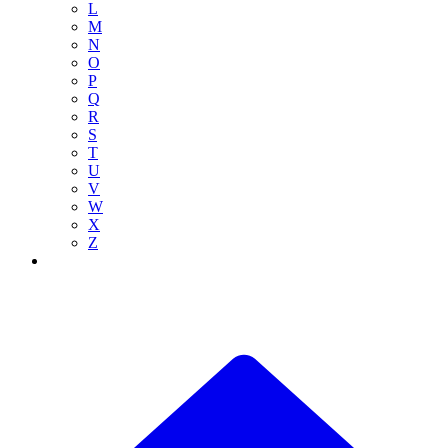
L
M
N
O
P
Q
R
S
T
U
V
W
X
Z