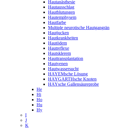
Hautanästhesie
Hautausschlag
Hautblutungen
Hautemphysem
Hautfarbe
Multiple neurotische Hautgangrän
Hautjucken
Hautkrankheiten
Hautödem
Hautreflexe
Hautsklerem
Hauttransplantation
Hautvenen
Hautwassersucht
HAYEMsche Lösung
HAYGARTHsche Knoten
HAYsche Gallensäureprobe
He
Hi
Ho
Hu
Hy
I
J
K