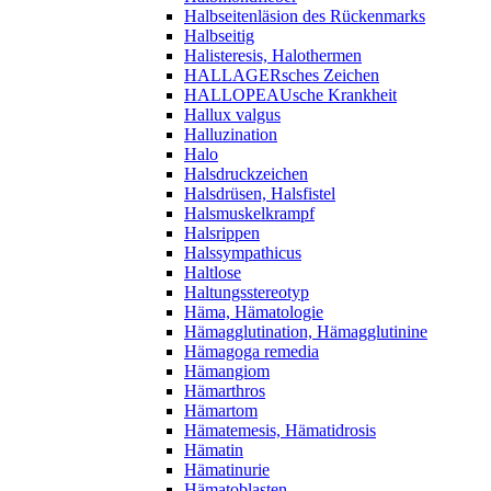
Halbseitenläsion des Rückenmarks
Halbseitig
Halisteresis, Halothermen
HALLAGERsches Zeichen
HALLOPEAUsche Krankheit
Hallux valgus
Halluzination
Halo
Halsdruckzeichen
Halsdrüsen, Halsfistel
Halsmuskelkrampf
Halsrippen
Halssympathicus
Haltlose
Haltungsstereotyp
Häma, Hämatologie
Hämagglutination, Hämagglutinine
Hämagoga remedia
Hämangiom
Hämarthros
Hämartom
Hämatemesis, Hämatidrosis
Hämatin
Hämatinurie
Hämatoblasten