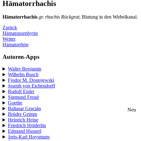
Hämatorrhachis
Hämatorrhachis
gr. rhachis Rückgrat
, Blutung in den Wirbelkanal.
Zurück
Hämatoporphyrin
Weiter
Hämatorrhöe
Autoren-Apps
Walter Benjamin
Wilhelm Busch
Fjodor M. Dostojewski
Joseph von Eichendorff
Rudolf Eisler
Sigmund Freud
Goethe
Baltasar Gracián
Neu
Brüder Grimm
Heinrich Heine
Friedrich Hölderlin
Edmund Husserl
Joris-Karl Huysmans