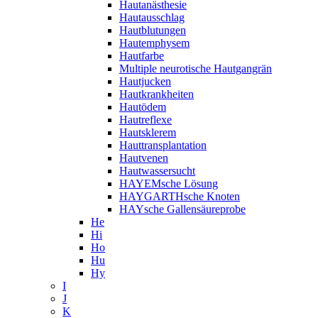
Hautanästhesie
Hautausschlag
Hautblutungen
Hautemphysem
Hautfarbe
Multiple neurotische Hautgangrän
Hautjucken
Hautkrankheiten
Hautödem
Hautreflexe
Hautsklerem
Hauttransplantation
Hautvenen
Hautwassersucht
HAYEMsche Lösung
HAYGARTHsche Knoten
HAYsche Gallensäureprobe
He
Hi
Ho
Hu
Hy
I
J
K