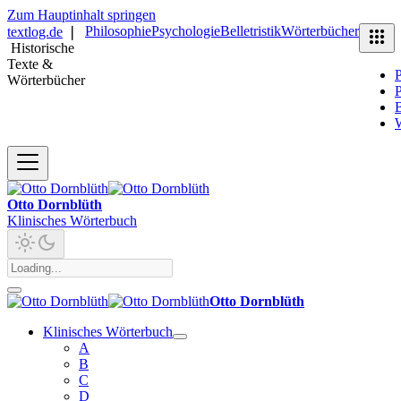
Zum Hauptinhalt springen
Philosophie
Psychologie
Belletristik
Wörterbücher
textlog.de
❘
Historische
Texte &
P
Wörterbücher
P
B
Otto Dornblüth
Klinisches Wörterbuch
Otto Dornblüth
Klinisches Wörterbuch
A
B
C
D