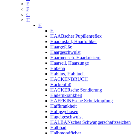
E
F
G
H
H
H
HAABscher Pupillenreflex
Haarausfall, Haarfollikel
Haargefäße
Haargeschwulst
Haarmensch, Haarknistern
Haarseil, Haarzunge
Habena
Habitus, Habituell
HACKENBRUCH
Hackenfuß
HACKERsche Sondierung
Hadernkrankheit
HAFFKINEsche Schutzimpfung
Haffkrankheit
Haftpsychosen
Hagelgeschwulst
HALBANsches Schwangerschaftszeichen
Halbbad
Halbmondfieber