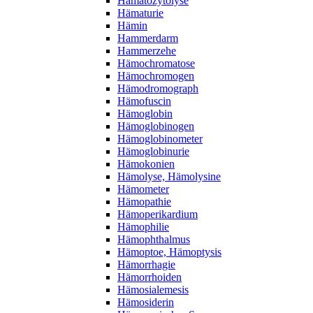
Hämatozytolyse
Hämaturie
Hämin
Hammerdarm
Hammerzehe
Hämochromatose
Hämochromogen
Hämodromograph
Hämofuscin
Hämoglobin
Hämoglobinogen
Hämoglobinometer
Hämoglobinurie
Hämokonien
Hämolyse, Hämolysine
Hämometer
Hämopathie
Hämoperikardium
Hämophilie
Hämophthalmus
Hämoptoe, Hämoptysis
Hämorrhagie
Hämorrhoiden
Hämosialemesis
Hämosiderin