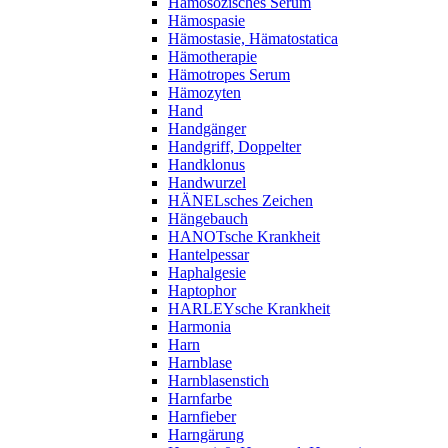
Hämosozisches Serum
Hämospasie
Hämostasie, Hämatostatica
Hämotherapie
Hämotropes Serum
Hämozyten
Hand
Handgänger
Handgriff, Doppelter
Handklonus
Handwurzel
HÄNELsches Zeichen
Hängebauch
HANOTsche Krankheit
Hantelpessar
Haphalgesie
Haptophor
HARLEYsche Krankheit
Harmonia
Harn
Harnblase
Harnblasenstich
Harnfarbe
Harnfieber
Harngärung