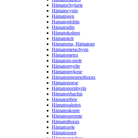
Hämatochylurie
Hämatocystis
Hämatogen
Hamatoglobin
Hämatoidin
Hämatokolpos
Hämatokrit
Hämatoma, Hämatom
Hämatometachysis
Hämatometra
Hämatom-mole
Hämatomyelie
Hämatomykose
Härnatopneumothorax
Hämatopoese
Hämatoporphyrin
Hämatorrhachis
Hämatorrhöe
Hämatosalpinx
Hämatoskopie
Hämatospermie
Hämatothorax
Hämatozele
Hämatozoen