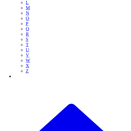
L
M
N
O
P
Q
R
S
T
U
V
W
X
Z