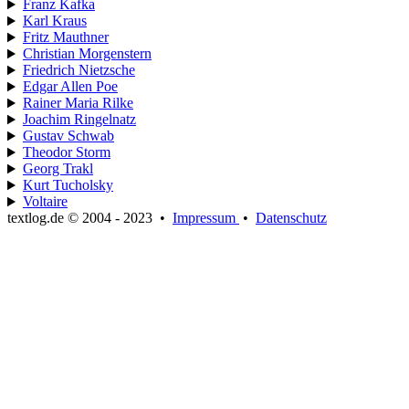
Franz Kafka
Karl Kraus
Fritz Mauthner
Christian Morgenstern
Friedrich Nietzsche
Edgar Allen Poe
Rainer Maria Rilke
Joachim Ringelnatz
Gustav Schwab
Theodor Storm
Georg Trakl
Kurt Tucholsky
Voltaire
textlog.de © 2004 - 2023
•
Impressum
•
Datenschutz