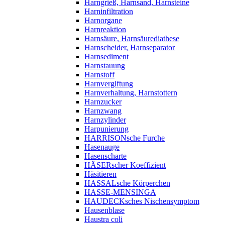
Harngrieß, Harnsand, Harnsteine
Harninfiltration
Harnorgane
Harnreaktion
Harnsäure, Harnsäurediathese
Harnscheider, Harnseparator
Harnsediment
Harnstauung
Harnstoff
Harnvergiftung
Harnverhaltung, Harnstottern
Harnzucker
Harnzwang
Harnzylinder
Harpunierung
HARRISONsche Furche
Hasenauge
Hasenscharte
HÄSERscher Koeffizient
Häsitieren
HASSALsche Körperchen
HASSE-MENSINGA
HAUDECKsches Nischensymptom
Hausenblase
Haustra coli