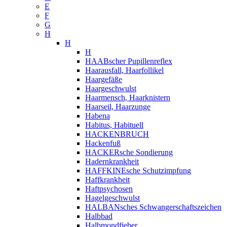
E
F
G
H
H
H
HAABscher Pupillenreflex
Haarausfall, Haarfollikel
Haargefäße
Haargeschwulst
Haarmensch, Haarknistern
Haarseil, Haarzunge
Habena
Habitus, Habituell
HACKENBRUCH
Hackenfuß
HACKERsche Sondierung
Hadernkrankheit
HAFFKINEsche Schutzimpfung
Haffkrankheit
Haftpsychosen
Hagelgeschwulst
HALBANsches Schwangerschaftszeichen
Halbbad
Halbmondfieber