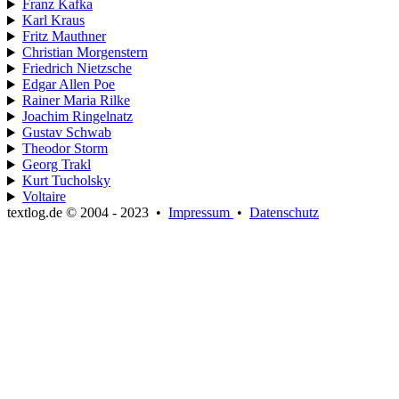
Franz Kafka
Karl Kraus
Fritz Mauthner
Christian Morgenstern
Friedrich Nietzsche
Edgar Allen Poe
Rainer Maria Rilke
Joachim Ringelnatz
Gustav Schwab
Theodor Storm
Georg Trakl
Kurt Tucholsky
Voltaire
textlog.de © 2004 - 2023
•
Impressum
•
Datenschutz