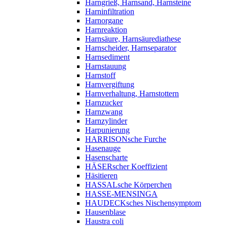
Harngrieß, Harnsand, Harnsteine
Harninfiltration
Harnorgane
Harnreaktion
Harnsäure, Harnsäurediathese
Harnscheider, Harnseparator
Harnsediment
Harnstauung
Harnstoff
Harnvergiftung
Harnverhaltung, Harnstottern
Harnzucker
Harnzwang
Harnzylinder
Harpunierung
HARRISONsche Furche
Hasenauge
Hasenscharte
HÄSERscher Koeffizient
Häsitieren
HASSALsche Körperchen
HASSE-MENSINGA
HAUDECKsches Nischensymptom
Hausenblase
Haustra coli