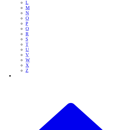
L
M
N
O
P
Q
R
S
T
U
V
W
X
Z