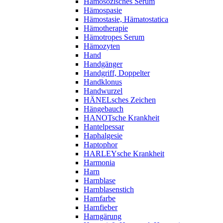
Hämosozisches Serum
Hämospasie
Hämostasie, Hämatostatica
Hämotherapie
Hämotropes Serum
Hämozyten
Hand
Handgänger
Handgriff, Doppelter
Handklonus
Handwurzel
HÄNELsches Zeichen
Hängebauch
HANOTsche Krankheit
Hantelpessar
Haphalgesie
Haptophor
HARLEYsche Krankheit
Harmonia
Harn
Harnblase
Harnblasenstich
Harnfarbe
Harnfieber
Harngärung