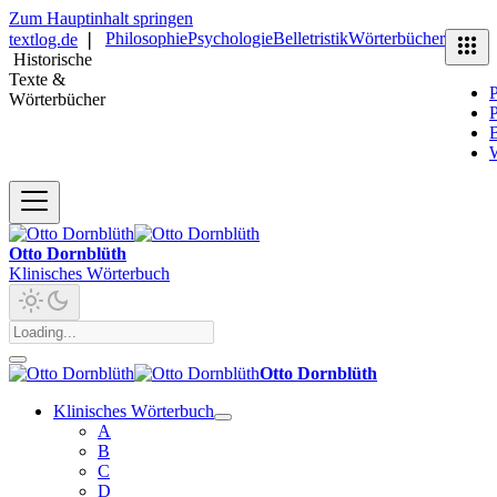
Zum Hauptinhalt springen
Philosophie
Psychologie
Belletristik
Wörterbücher
textlog.de
❘
Historische
Texte &
P
Wörterbücher
P
B
Otto Dornblüth
Klinisches Wörterbuch
Otto Dornblüth
Klinisches Wörterbuch
A
B
C
D