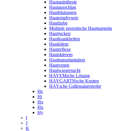
Hautanästhesie
Hautausschlag
Hautblutungen
Hautemphysem
Hautfarbe
Multiple neurotische Hautgangrän
Hautjucken
Hautkrankheiten
Hautödem
Hautreflexe
Hautsklerem
Hauttransplantation
Hautvenen
Hautwassersucht
HAYEMsche Lösung
HAYGARTHsche Knoten
HAYsche Gallensäureprobe
He
Hi
Ho
Hu
Hy
I
J
K