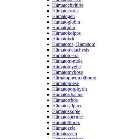
Hämatochylurie
Hämatocystis
Hämatogen
Hamatoglobin
Hämatoidin
Hämatokolpos
Hämatokrit
Hämatoma, Hämatom
Hämatometachysis
Hämatometra
Hämatom-mole
Hämatomyelie
Hämatomykose
Härnatopneumothorax
Hämatopoese
Hämatoporphyrin
Hämatorrhachis
Hämatorrhöe
Hämatosalpinx
Hämatoskopie
Hämatospermie
Hämatothorax
Hämatozele
Hämatozoen