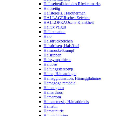
Halbseitenläsion des Rückenmarks
Halbseitig
Halisteresis, Halothermen
HALLAGERsches Zeichen
HALLOPEAUsche Krankheit
Hallux valgus
Halluzination
Halo
Halsdruckzeichen
Halsdrüsen, Halsfistel
Halsmuskelkrampf
Halsrippen
Halssympathicus
Haltlose
Haltungsstereotyp
Häma, Hämatologie
Hämagglutination, Hämagglutinine
Hämagoga remedia
Hämangiom
Hämarthros
Hämartom
Hämatemesis, Hämatidrosis
Hämatin
Hämatinurie
Hämatoblasten