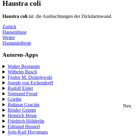
Haustra coli
Haustra coli
lat
. die Ausbuchtungen der Dickdarmwand.
Zurück
Hausenblase
Weiter
Hautanästhesie
Autoren-Apps
Walter Benjamin
Wilhelm Busch
Fjodor M. Dostojewski
Joseph von Eichendorff
Rudolf Eisler
Sigmund Freud
Goethe
Baltasar Gracián
Neu
Brüder Grimm
Heinrich Heine
Friedrich Hölderlin
Edmund Husserl
Joris-Karl Huysmans