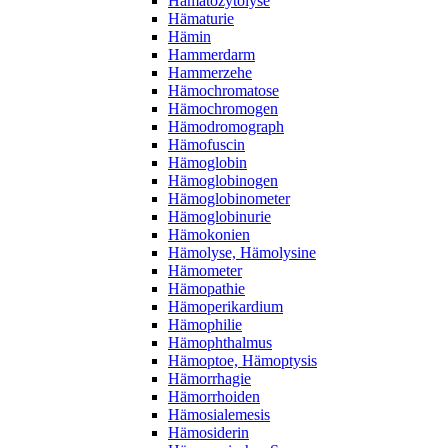
Hämatozytolyse
Hämaturie
Hämin
Hammerdarm
Hammerzehe
Hämochromatose
Hämochromogen
Hämodromograph
Hämofuscin
Hämoglobin
Hämoglobinogen
Hämoglobinometer
Hämoglobinurie
Hämokonien
Hämolyse, Hämolysine
Hämometer
Hämopathie
Hämoperikardium
Hämophilie
Hämophthalmus
Hämoptoe, Hämoptysis
Hämorrhagie
Hämorrhoiden
Hämosialemesis
Hämosiderin