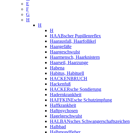
E
F
G
H
H
H
HAABscher Pupillenreflex
Haarausfall, Haarfollikel
Haargefäße
Haargeschwulst
Haarmensch, Haarknistern
Haarseil, Haarzunge
Habena
Habitus, Habituell
HACKENBRUCH
Hackenfuß
HACKERsche Sondierung
Hadernkrankheit
HAFFKINEsche Schutzimpfung
Haffkrankheit
Haftpsychosen
Hagelgeschwulst
HALBANsches Schwangerschaftszeichen
Halbbad
Halbmondfieber