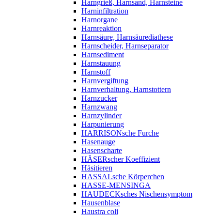
Harngrieß, Harnsand, Harnsteine
Harninfiltration
Harnorgane
Harnreaktion
Harnsäure, Harnsäurediathese
Harnscheider, Harnseparator
Harnsediment
Harnstauung
Harnstoff
Harnvergiftung
Harnverhaltung, Harnstottern
Harnzucker
Harnzwang
Harnzylinder
Harpunierung
HARRISONsche Furche
Hasenauge
Hasenscharte
HÄSERscher Koeffizient
Häsitieren
HASSALsche Körperchen
HASSE-MENSINGA
HAUDECKsches Nischensymptom
Hausenblase
Haustra coli