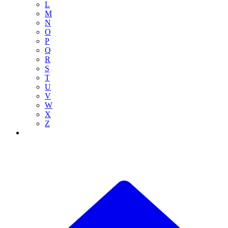
L
M
N
O
P
Q
R
S
T
U
V
W
X
Z