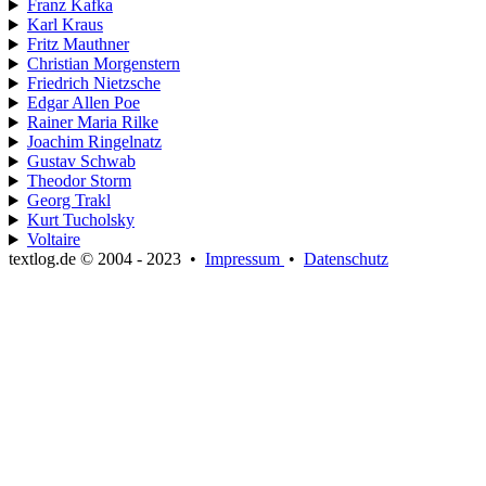
Franz Kafka
Karl Kraus
Fritz Mauthner
Christian Morgenstern
Friedrich Nietzsche
Edgar Allen Poe
Rainer Maria Rilke
Joachim Ringelnatz
Gustav Schwab
Theodor Storm
Georg Trakl
Kurt Tucholsky
Voltaire
textlog.de © 2004 - 2023
•
Impressum
•
Datenschutz