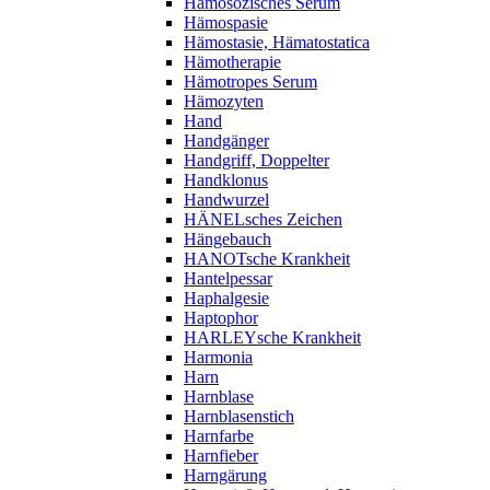
Hämosozisches Serum
Hämospasie
Hämostasie, Hämatostatica
Hämotherapie
Hämotropes Serum
Hämozyten
Hand
Handgänger
Handgriff, Doppelter
Handklonus
Handwurzel
HÄNELsches Zeichen
Hängebauch
HANOTsche Krankheit
Hantelpessar
Haphalgesie
Haptophor
HARLEYsche Krankheit
Harmonia
Harn
Harnblase
Harnblasenstich
Harnfarbe
Harnfieber
Harngärung