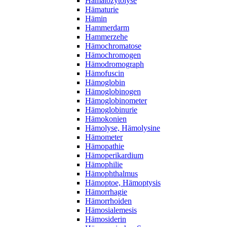
Hämatozytolyse
Hämaturie
Hämin
Hammerdarm
Hammerzehe
Hämochromatose
Hämochromogen
Hämodromograph
Hämofuscin
Hämoglobin
Hämoglobinogen
Hämoglobinometer
Hämoglobinurie
Hämokonien
Hämolyse, Hämolysine
Hämometer
Hämopathie
Hämoperikardium
Hämophilie
Hämophthalmus
Hämoptoe, Hämoptysis
Hämorrhagie
Hämorrhoiden
Hämosialemesis
Hämosiderin