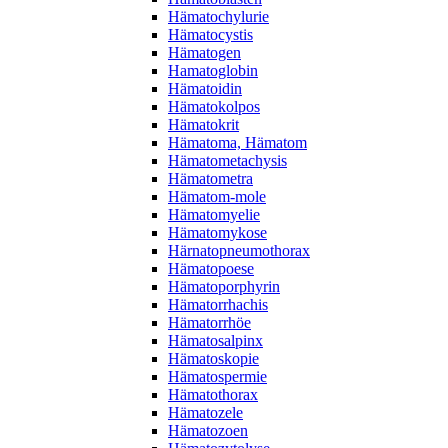
Hämatochylurie
Hämatocystis
Hämatogen
Hamatoglobin
Hämatoidin
Hämatokolpos
Hämatokrit
Hämatoma, Hämatom
Hämatometachysis
Hämatometra
Hämatom-mole
Hämatomyelie
Hämatomykose
Härnatopneumothorax
Hämatopoese
Hämatoporphyrin
Hämatorrhachis
Hämatorrhöe
Hämatosalpinx
Hämatoskopie
Hämatospermie
Hämatothorax
Hämatozele
Hämatozoen