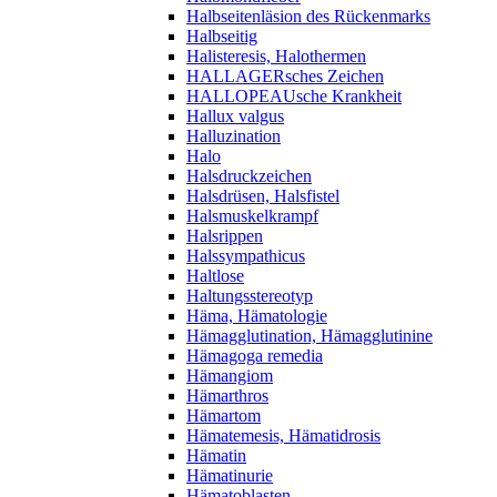
Halbseitenläsion des Rückenmarks
Halbseitig
Halisteresis, Halothermen
HALLAGERsches Zeichen
HALLOPEAUsche Krankheit
Hallux valgus
Halluzination
Halo
Halsdruckzeichen
Halsdrüsen, Halsfistel
Halsmuskelkrampf
Halsrippen
Halssympathicus
Haltlose
Haltungsstereotyp
Häma, Hämatologie
Hämagglutination, Hämagglutinine
Hämagoga remedia
Hämangiom
Hämarthros
Hämartom
Hämatemesis, Hämatidrosis
Hämatin
Hämatinurie
Hämatoblasten