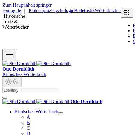
Zum Hauptinhalt springen
Philosophie
Psychologie
Belletristik
Wörterbücher
textlog.de
❘
Historische
Texte &
P
Wörterbücher
P
B
Otto Dornblüth
Klinisches Wörterbuch
Otto Dornblüth
Klinisches Wörterbuch
A
B
C
D