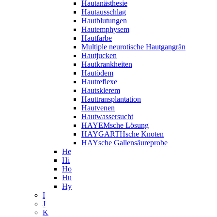
Hautanästhesie
Hautausschlag
Hautblutungen
Hautemphysem
Hautfarbe
Multiple neurotische Hautgangrän
Hautjucken
Hautkrankheiten
Hautödem
Hautreflexe
Hautsklerem
Hauttransplantation
Hautvenen
Hautwassersucht
HAYEMsche Lösung
HAYGARTHsche Knoten
HAYsche Gallensäureprobe
He
Hi
Ho
Hu
Hy
I
J
K