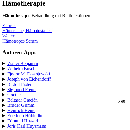
Hämotherapie
Hämotherapie
Behandlung mit Blutinjektionen.
Zurück
Hämostasie, Hämatostatica
Weiter
Hämotropes Serum
Autoren-Apps
Walter Benjamin
Wilhelm Busch
Fjodor M. Dostojewski
Joseph von Eichendorff
Rudolf Eisler
Sigmund Freud
Goethe
Baltasar Gracián
Neu
Brüder Grimm
Heinrich Heine
Friedrich Hölderlin
Edmund Husserl
Joris-Karl Huysmans