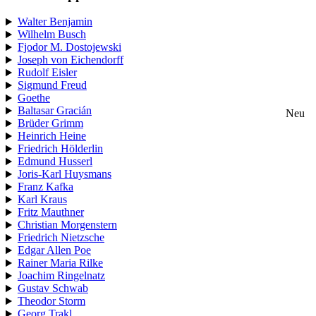
Walter Benjamin
Wilhelm Busch
Fjodor M. Dostojewski
Joseph von Eichendorff
Rudolf Eisler
Sigmund Freud
Goethe
Baltasar Gracián
Neu
Brüder Grimm
Heinrich Heine
Friedrich Hölderlin
Edmund Husserl
Joris-Karl Huysmans
Franz Kafka
Karl Kraus
Fritz Mauthner
Christian Morgenstern
Friedrich Nietzsche
Edgar Allen Poe
Rainer Maria Rilke
Joachim Ringelnatz
Gustav Schwab
Theodor Storm
Georg Trakl