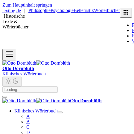
Zum Hauptinhalt springen
Philosophie
Psychologie
Belletristik
Wörterbücher
textlog.de
❘
Historische
Texte &
P
Wörterbücher
P
B
Otto Dornblüth
Klinisches Wörterbuch
Otto Dornblüth
Klinisches Wörterbuch
A
B
C
D