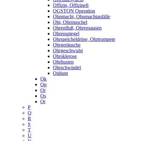
Offizin, Offizinell
OGSTON Operation
Ohnmacht, Ohnmachtanfälle
Ohr, Ohrmuschel
Ohrenfluß, Ohrensausen
Ohrenspiegel
Ohrspeicheldrüse, Ohrtrompete
Ohrgeräusche
Ohrgeschwulst
Ohrsklerose
Ohrhusten
Ohrschwindel
Oidium
Ok
Op
Or
Os
Ot
P
Q
R
S
T
U