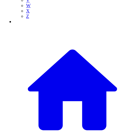
V
W
X
Z