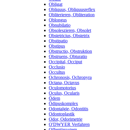
Obligat
Obliquus, Obliquusreflex
Obliterieren, Obliteration
Oblongus
Obnubilatio
Obsoleszieren, Obsolet
Obstetricius, Obstetrix
Obstipatio
Obstipus
Obstructio, Obstruktion
Obstruens, Obturatio
Occipital, Occiput
Occlusio
Occultus
Ochronosis, Ochropyra
Octana, Octavus
Oculomotorius
Oculus, Ocularis
Ödem
Ödipuskomplex
Odontalgie, Odontitis
Odontoplastik
Odor, Odorimetrie
O'DWYER Verfahren
Offentürsystem