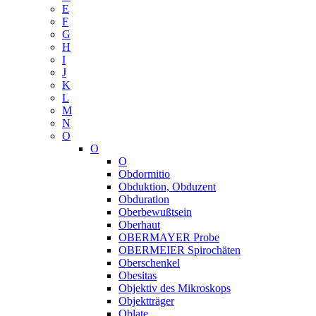
E
F
G
H
I
J
K
L
M
N
O
O
O
Obdormitio
Obduktion, Obduzent
Obduration
Oberbewußtsein
Oberhaut
OBERMAYER Probe
OBERMEIER Spirochäten
Oberschenkel
Obesitas
Objektiv des Mikroskops
Objektträger
Oblate