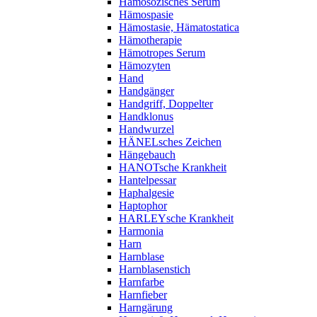
Hämosozisches Serum
Hämospasie
Hämostasie, Hämatostatica
Hämotherapie
Hämotropes Serum
Hämozyten
Hand
Handgänger
Handgriff, Doppelter
Handklonus
Handwurzel
HÄNELsches Zeichen
Hängebauch
HANOTsche Krankheit
Hantelpessar
Haphalgesie
Haptophor
HARLEYsche Krankheit
Harmonia
Harn
Harnblase
Harnblasenstich
Harnfarbe
Harnfieber
Harngärung