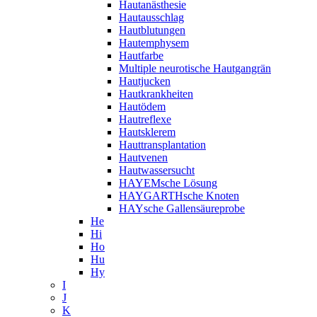
Hautanästhesie
Hautausschlag
Hautblutungen
Hautemphysem
Hautfarbe
Multiple neurotische Hautgangrän
Hautjucken
Hautkrankheiten
Hautödem
Hautreflexe
Hautsklerem
Hauttransplantation
Hautvenen
Hautwassersucht
HAYEMsche Lösung
HAYGARTHsche Knoten
HAYsche Gallensäureprobe
He
Hi
Ho
Hu
Hy
I
J
K