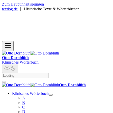
Zum Hauptinhalt springen
textlog.de
❘
Historische Texte & Wörterbücher
Otto Dornblüth
Klinisches Wörterbuch
Otto Dornblüth
Klinisches Wörterbuch
A
B
C
D