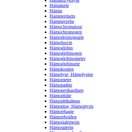
Hämatozytolyse
Hämaturie
Hämin
Hammerdarm
Hammerzehe
Hämochromatose
Hämochromogen
Hämodromograph
Hämofuscin
Hämoglobin
Hämoglobinogen
Hämoglobinometer
Hämoglobinurie
Hämokonien
Hämolyse, Hämolysine
Hämometer
Hämopathie
Hämoperikardium
Hämophilie
Hämophthalmus
Hämoptoe, Hämoptysis
Hämorrhagie
Hämorrhoiden
Hämosialemesis
Hämosiderin