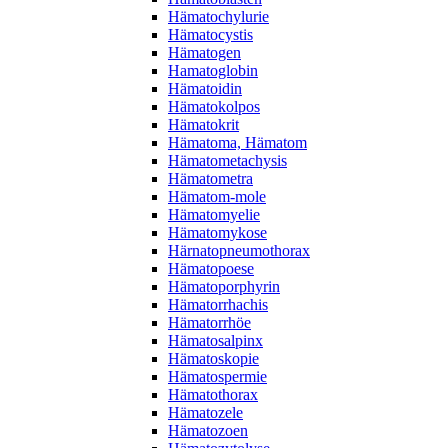
Hämatochylurie
Hämatocystis
Hämatogen
Hamatoglobin
Hämatoidin
Hämatokolpos
Hämatokrit
Hämatoma, Hämatom
Hämatometachysis
Hämatometra
Hämatom-mole
Hämatomyelie
Hämatomykose
Härnatopneumothorax
Hämatopoese
Hämatoporphyrin
Hämatorrhachis
Hämatorrhöe
Hämatosalpinx
Hämatoskopie
Hämatospermie
Hämatothorax
Hämatozele
Hämatozoen