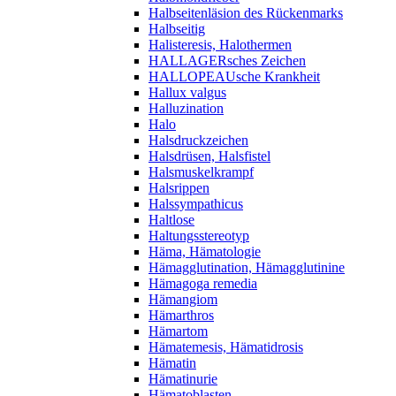
Halbseitenläsion des Rückenmarks
Halbseitig
Halisteresis, Halothermen
HALLAGERsches Zeichen
HALLOPEAUsche Krankheit
Hallux valgus
Halluzination
Halo
Halsdruckzeichen
Halsdrüsen, Halsfistel
Halsmuskelkrampf
Halsrippen
Halssympathicus
Haltlose
Haltungsstereotyp
Häma, Hämatologie
Hämagglutination, Hämagglutinine
Hämagoga remedia
Hämangiom
Hämarthros
Hämartom
Hämatemesis, Hämatidrosis
Hämatin
Hämatinurie
Hämatoblasten