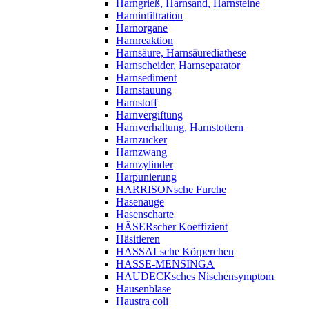
Harngrieß, Harnsand, Harnsteine
Harninfiltration
Harnorgane
Harnreaktion
Harnsäure, Harnsäurediathese
Harnscheider, Harnseparator
Harnsediment
Harnstauung
Harnstoff
Harnvergiftung
Harnverhaltung, Harnstottern
Harnzucker
Harnzwang
Harnzylinder
Harpunierung
HARRISONsche Furche
Hasenauge
Hasenscharte
HÄSERscher Koeffizient
Häsitieren
HASSALsche Körperchen
HASSE-MENSINGA
HAUDECKsches Nischensymptom
Hausenblase
Haustra coli