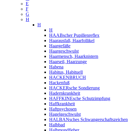
E
F
G
H
H
H
HAABscher Pupillenreflex
Haarausfall, Haarfollikel
Haargefäße
Haargeschwulst
Haarmensch, Haarknistern
Haarseil, Haarzunge
Habena
Habitus, Habituell
HACKENBRUCH
Hackenfuß
HACKERsche Sondierung
Hadernkrankheit
HAFFKINEsche Schutzimpfung
Haffkrankheit
Haftpsychosen
Hagelgeschwulst
HALBANsches Schwangerschaftszeichen
Halbbad
Halbmondfieber